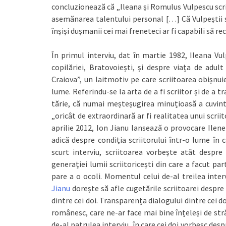
concluzionează că „Ileana și Romulus Vulpescu scri
asemănarea talentului personal […] Că Vulpeștii su
înșiși dușmanii cei mai freneteci ar fi capabili să re
În primul interviu, dat în martie 1982, Ileana Vu
copilăriei, Bratovoiești, și despre viața de adult
Craiova”, un laitmotiv pe care scriitoarea obișnui
lume. Referindu-se la arta de a fi scriitor și de a
tărie, că numai meșteșugirea minuțioasă a cuvint
„oricât de extraordinară ar fi realitatea unui scri
aprilie 2012, Ion Jianu lansează o provocare Ilene
adică despre condiția scriitorului într-o lume în 
scurt interviu, scriitoarea vorbește atât despre
generației lumii scriitoricești din care a facut pa
pare a o ocoli. Momentul celui de-al treilea interv
Jianu
dorește să afle cugetările scriitoarei despre
dintre cei doi. Transparența dialogului dintre cei do
românesc, care ne-ar face mai bine înțeleși de stră
de-al patrulea interviu, în care cei doi vorbesc des