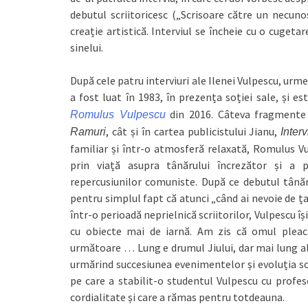
debutul scriitoricesc („Scrisoare către un necunos
creație artistică. Interviul se încheie cu o cugetar
sinelui.
După cele patru interviuri ale Ilenei Vulpescu, urme
a fost luat în 1983, în prezența soției sale, și es
din 2016. Câteva fragmente d
Romulus Vulpescu
, cât și în cartea publicistului Jianu,
Ramuri
Interv
familiar și într-o atmosferă relaxată, Romulus V
prin viață asupra tânărului încrezător și a pr
repercusiunilor comuniste. După ce debutul tânăru
pentru simplul fapt că atunci „când ai nevoie de țapi
într-o perioadă neprielnică scriitorilor, Vulpescu î
cu obiecte mai de iarnă. Am zis că omul pleac
următoare … Lung e drumul Jiului, dar mai lung al 
urmărind succesiunea evenimentelor și evoluția scri
pe care a stabilit-o studentul Vulpescu cu profeso
cordialitate și care a rămas pentru totdeauna.