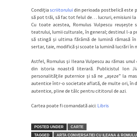
Condiția
scriitorului
din perioada postbelică este p
să pot trăi, să fac tot felul de… lucruri, emisiuni 
Cu toate acestea, Romulus Vulpescu reușește să 
teatrului, lumii culturale, în general; destinul l-a
să stingă și ultima fărâmă de lumină rămasă în
sertar, taie, modifică și scoate la lumină lucrări î
Astfel, Romulus și Ileana Vulpescu au rămas unul d
din istoria noastră literară. Publicistul Ion J
personalitățile puternice și să ne „așeze” la ma
autentice într-o societate aflată, de multe ori, în 
autentice, pline de tâlc pentru cititorul de azi.
Cartea poate fi comandată aici:
Libris
POSTED UNDER
CARTE
TAGGED
ARTA CONVERSAȚIEI CU ILEANA & ROMUL