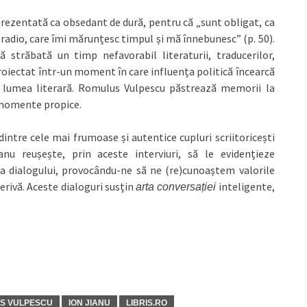
rezentată ca obsedant de dură, pentru că „sunt obligat, ca
la radio, care îmi mărunțesc timpul și mă înnebunesc” (p. 50).
străbată un timp nefavorabil literaturii, traducerilor,
 proiectat într-un moment în care influența politică încearcă
 lumea literară. Romulus Vulpescu păstrează memorii la
n momente propice.
intre cele mai frumoase și autentice cupluri scriitoricești
ianu reușește, prin aceste interviuri, să le evidențieze
sa dialogului, provocându-ne să ne (re)cunoaștem valorile
derivă. Aceste dialoguri susțin
inteligente,
arta conversației
US VULPESCU
ION JIANU
LIBRIS.RO