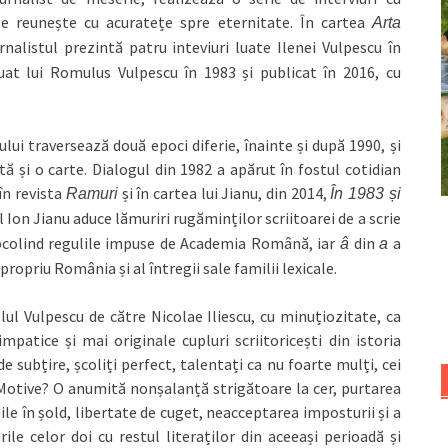
le reunește cu acuratețe spre eternitate. În cartea
Arta
urnalistul prezintă patru inteviuri luate Ilenei Vulpescu în
uat lui Romulus Vulpescu în 1983 și publicat în 2016, cu
ului traversează două epoci diferie, înainte și după 1990, și
tă și o carte. Dialogul din 1982 a apărut în fostul cotidian
 în revista
și în cartea lui Jianu, din 2014,
Ramuri
În 1983 și
l Ion Jianu aduce lămuriri rugăminților scriitoarei de a scrie
ocolind regulile impuse de Academia Română, iar
din
a
â
a
ropriu România și al întregii sale familii lexicale.
plul Vulpescu de către Nicolae Iliescu, cu minuțiozitate, ca
impatice și mai originale cupluri scriitoricești din istoria
i de subțire, școliți perfect, talentați ca nu foarte mulți, cei
. Motive? O anumită nonșalanță strigătoare la cer, purtarea
e în șold, libertate de cuget, neacceptarea imposturii și a
rile celor doi cu restul literaților din aceeași perioadă și