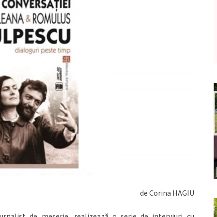
de Corina HAGIU
 jurnalist de meserie, realizează o serie de interviuri cu