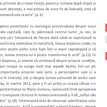
u articole de o mare finețe, poezii și romane după chipul și
nt deștepți, e mai presus de orice fir de îndoială, cred că
cunoască una ca asta” (p. 6).
lpescu povestește cu nostalgia provincialului despre locul
 din capitală, care își păstrează centrul lumii „la noi, la
ește să-l folosească de fiecare dată când se raportează la
A
 transforma realitatea în metaforă, Ileana Vulpescu crede, cu
elor poate șlefui orice fapt într-o mare capodoperă și că
itor, numai mintea lui o poate transforma în artă” (p.13). În
i Vulpescu, și anume să vorbească despre propria condiție,
care timpul se scurge mult mai repede. Astfel, într-un alt
 importanța propriei sale lumi, a personajelor sale și a
rte în tinerețe, cât și despre lumea culturală de astăzi care
iu, în martie 2013, pare a fi un prilej cu ocazia căruia
Ion
 posteritatea lui Marin Sorescu, cunoscută fiind apropierea
i transpune cititorul în lumea soresciană și îi dă „suflul său
ini” (p.18). Interesantă este de observat subtilitatea celui
pre cunoscuta „Artă a conversației” a Ilenei Vulpescu, despre