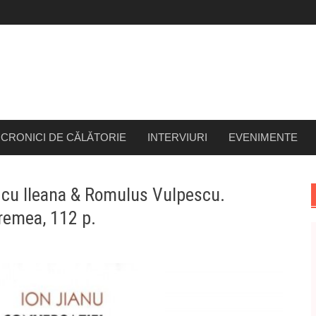
CRONICI DE CĂLĂTORIE
INTERVIURI
EVENIMENTE
i cu Ileana & Romulus Vulpescu.
Vremea, 112 p.