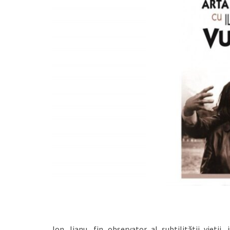
Ion Jianu, fin observator al subtilității vieții,