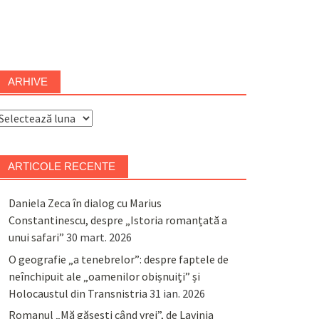
ARHIVE
rhive
ARTICOLE RECENTE
Daniela Zeca în dialog cu Marius
Constantinescu, despre „Istoria romanțată a
unui safari”
30 mart. 2026
O geografie „a tenebrelor”: despre faptele de
neînchipuit ale „oamenilor obișnuiți” și
Holocaustul din Transnistria
31 ian. 2026
Romanul „Mă găsești când vrei”, de Lavinia