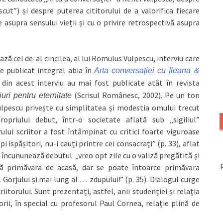
cut”) și despre puterea cititorului de a valorifica fiecare
e asupra sensului vieții și cu o privire retrospectivă asupra
ază cel de-al cincilea, al lui Romulus Vulpescu, interviu care
te publicat integral abia în
Arta conversației cu Ileana &
in acest interviu au mai fost publicate atât în revista
(Scrisul Românesc, 2002). Pe un ton
iuri pentru eternitate
ulpescu privește cu simplitatea și modestia omului trecut
opriului debut, într-o societate aflată sub „sigiliul”
lui scriitor a fost întâmpinat cu critici foarte viguroase
 ispășitori, nu-i cauți printre cei consacrați” (p. 33), aflat
și încununează debutul „vreo opt zile cu o valiză pregătită și
ă primăvara de acasă, dar se poate întoarce primăvara
Gorjului și mai lung al … zdupului!” (p. 35). Dialogul curge
itorului. Sunt prezentați, astfel, anii studenției și relația
rii, în special cu profesorul Paul Cornea, relație plină de