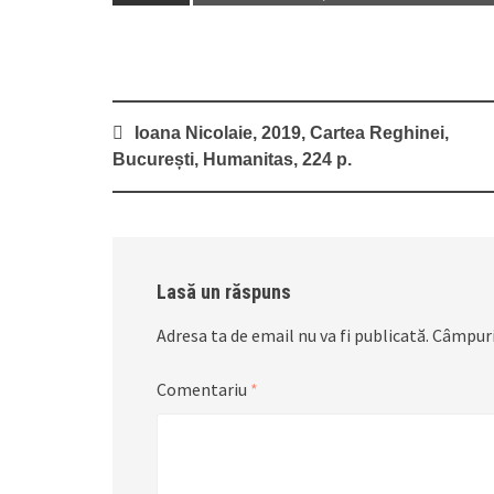
Post
Ioana Nicolaie, 2019, Cartea Reghinei,
navigation
București, Humanitas, 224 p.
Lasă un răspuns
Adresa ta de email nu va fi publicată.
Câmpuri
Comentariu
*