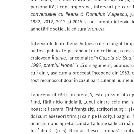
personalități contemporane, interviuri pe care 
, j
conversatiei cu Ileana & Romulus Vulpescu
1982, 2012, 2013 și 2015 și un amplu interviu l
adnotările soției, la editura
.
Vremea
Interviurile luate Ilenei Vulpescu de-a lungul timp
au fost publicate pe rând într-un cotidian, o revis
craiovean
, iar celelalte în
,
Înainte
Gazeta de Sud
. Încă din agument, publicistu
1992, premiul Nobel
cu
din
, așa cum a procedat începând din 1953, 
î
i
fost recunoscut doar în cazul particular al numelui p
La începutul cărții, în prefață, este prezentat cu
fiind, fără nicio îndoială, „unul dintre cele mai s
noastră literară. Fini franțuziți, scriitori subțiri ș
doi sunt adeseori trimiși cam pe la colțul paginii
unui chimono apretat când altă lume șade cu mâinil
lui
din
” (p. 5). Nicolae Iliescu compară scriitu
î
a