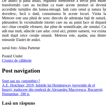
De atunci și până astăzi, regiunea Meteorelor a trecut prin multe
transformări care au facilitat ca toate aceste ținuturi să devină
accesibile turiștilor din lumea-ntreagă. Iată cum omul și natura își
dovedesc, încă o dată, comuniunea în aceste locuri. Vizita la
Meteore este una plină de sens: dincolo de admirația față de natură,
pătrundem în vicisitudinile istoriei care nu au putut face să dispară
nici chiar creațiile efemere, dar pline de semnificație, ale omului. Cu
atât mai mult, stâncile care aduc cerul aici, printre oameni, vor exista
mult după orice creație umană. Meteora este, așadar, una dintre
minunile Eladei de astăzi.
sursă foto: Alina Partenie
Posted Under
Cronici de călătorie
Post navigation
Sunt sau nu «smombie»?
A.E. Hotchner, 2019, Iubirile lui Hemingway (povestite de el
însuși), traducere din engleză de Alexandru Macovescu, București,
Humanitas, 180 p.
Lasă un răspuns