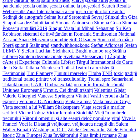
șarpe
Sărutul pictat
satul românesc
sclavă
școala altfel
școala în
pandemie
școala online
școala online la preșcolari
Search Results
Web results Ziua Internațională a cărții și a drepturilor de autor
Ședință de autografe
Selma Iusuf
Serotonină
Sevraj
Sfinxul din Giza
Și apoi s-a dezlănțuit iadul
Simona Antonescu
Simona Gosu
Simona
Popescu
simulări 2019
Singur. Viața lui Mihail Sebastian
Sir Ken
Robinson
sistemul de învățământ în România
Smithsonian National
Air and Space Museum
smombie
Sofi Oksanen
Sonia ridică mâna
Speră
spionii
Stalingrad
standwithhongkong
Ștefan Afloroaei
Ştefan
LEMNY
Ștefan Luchian
Steinhardt. Bughi mambo rag
Străina
suflarea
Suntem dezrădăcinate
Svetlana Aleksievici
t
Târgul de
cArte și Experiențe Culturale Libfest
Târgul Internațional de Carte
de la Sofia
Tatiana Niculescu
Tbilisi
Teatrul ca rezistență
Testimonial
Tim Flannery
Ținutul mareelor
Tituba
TNB
toxic
tradiții
tradițional
traind printre voi
transculturality
Trenul spre Samarkand
Tutankhamon
UAIC
Umbra exilată
un nor în formă de cămilă
Uniunea Europeană
Urmuz. Cei dintâi trăsniți
Valentina Glajar
Valeriu Gherghel
Vanessa Springora
Vântul
Vasili
verbul a da în
expresii
Veronica D. Niculescu
Viața e a mea
Viața mea cu Goya
Viața secretă a lui William Shakespeare
Viața secretă a marilor
scriitori
Victor Cobuz
Victor Ieronim Stoichiță
Vieți în umbrele
trecutului
Viitorul omenirii și alte eseuri deloc populare
viral
Vive la
France!
Voci la Distanță
vrăjitoare.
vrăjitoarea neagră din Salem
Walter Bonatti
Washington D.C.
Zilele Centenarului
Zilele Filmului
Istoric
Ziua Europei
Ziua învățătorului
Ziua limbii romane
Ziua