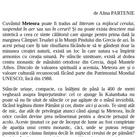
de Alina PARTENIE
Cuvântul
Meteora
poate fi tradus
ad litteram
ca
mijlocul cerului
,
suspendat în aer
sau
sus în ceruri
! Și nu poate exista descriere mai
sintetică a ceea ce simte călătorul care ajunge pentru prima dată la
marginea Câmpiei Tesaliei și în Munții Pindului din Grecia de azi. În
acest peisaj care îți taie răsuflarea făcându-te să te gândești doar la
minunea creației naturii, există un loc în care natura s-a împletit
armonios cu creația umană. Pe stâncile uimitoare, există al doilea
centru monastic de mânăstiri ortodoxe din Grecia, după Muntele
Athos. Dincolo de valoarea spirituală a acestuia, Meteora are și o
valoare culturală recunoscută fâcând parte din Patrimoniul Mondial
UNESCO, încă din 1988.
Stâncile uriașe, compacte, cu înălțimi de până la 400 de metri
veghează asupra împrejurimilor: cel ce ajunge în Kalambaka nu
poate să nu fie uluit de stâncile ce par agățate de o mână invizibilă,
făcând legătura dintre Pământ și cer, dintre
aici
și
acolo
. Te simți atât
de mic, dar atât de privilegiat atunci când ajungi la Meteora, încât
orice cuvânt devine prea neînsemnat pentru a descrie peisajul de
acolo. Aceste ținuturi ce par de început de lume au fost completate
de apariția unui centru monastic, căci, unde se puteau retrage
pustnicii care căutau liniștea decât în mijlocul cerului de pe pământ?