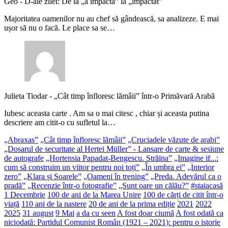
Geo
-
D-ale zilei: De la „a impacta” la „impactat”
Majoritatea oamenilor nu au chef să gândească, sa analizeze. E mai
ușor să nu o facă. Le place sa se…
Julieta Tiodar
-
„Cât timp înfloresc lămâii” într-o Primăvară Arabă
Iubesc aceasta carte . Am sa o mai citesc , chiar și aceasta putina
descriere am citit-o cu sufletul la…
„Abraxas”
„Cât timp înfloresc lămâii”
„Cruciadele văzute de arabi”
„Dosarul de securitate al Hertei Müller” - Lansare de carte & sesiune
de autografe
„Hortensia Papadat-Bengescu. Străina”
„Imagine if...:
cum să construim un viitor pentru noi toți”
„În umbra ei”
„Interior
zero”
„Klara și Soarele”
„Oameni în trening”
„Preda. Adevărul ca o
pradă”
„Recenzie într-o fotografie”
„Sunt oare un călău?”
#staiacasă
1 Decembrie
100 de ani de la Marea Unire
100 de cărți de citit într-o
viață
110 ani de la nastere
20 de ani de la prima ediție
2021
2022
2025
31 august
9 Mai
a da cu seen
A fost doar ciumă
A fost odată ca
niciodată: Partidul Comunist Român (1921 – 2021): pentru o istorie