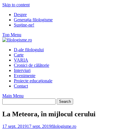
Skip to content
Despre
Generația filologisme
Susține-ne!
Top Menu
D-ale filologului
Carte
VARIA
Cronici de călătorie
Interviuri
Evenimente
Proiecte educaționale
Contact
Main Menu
La Meteora, în mijlocul cerului
17 sept. 2019
17 sept. 2019
filologisme.ro