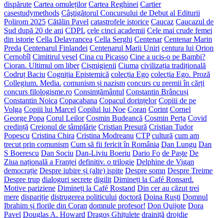
dispărute
Cartea omuleților
Cartea Reghinei
Cartier
casestudymethods
Câştigătorul Concursului de Debut al Editurii
Polirom 2025
Cătălin Pavel
catastrofele istorice
Caucaz
Caucazul de
Sud după 20 de ani
CDPL
cele cinci academii
Cele mai crude femei
din istorie
Cella Delavrancea
Cella Serghi
Centenar
Centenar Marin
Preda
Centenarul Finlandei
Centenarul Marii Uniri
centura lui Orion
Cernobîl
Cimitirul vesel
Cina cu Picasso
Cine a ucis-o pe Bambi?
Cioran. Ultimul om liber
Cișmigienii
Ciuma
civilizația tradițională
Codruț Baciu
Cogniția Epistemică
colecția Ego
colecția Ego. Proză
Collegium. Media.
comunism și nazism
concurs cu premii în cărți
concurs filologisme.ro
Consimțământul
Constantin Brâncuși
Constantin Noica
Copacabana
Copacul dorințelor
Copiii de pe
Volga
Copiii lui Marcel
Copilul lui Noe
Coran
Corint
Cornel
George Popa
Corul Leilor
Cosmin Budeancă
Cosmin Perța
Covid
credință
Creionul de tâmplărie
Cristian Presură
Cristian Tudor
Popescu
Cristina Chira
Cristina Modreanu
CTP
cultură
cum am
trecut prin comunism
Cum să fii fericit în România
Dan Lungu
Dan
S Boerescu
Dan Sociu
Dan-Liviu Boeriu
Dario Fo
de Paște
De
Ziua națională a Franței
definitiv. o trilogie
Delphine de Vigan
democrație
Despre iubire și (alte) ispite
Despre somn
Despre Treime
Despre trup
dialoguri secrete
digilit
Dimineți la Café Ronsard.
Motive pariziene
Dimineți la Café Rostand
Din cer au căzut trei
mere
dispariție
distrugerea politicului
doctoră
Doina Ruști
Domnul
Ibrahim și florile din Coran
domnule profesor!
Don Quijote
Dora
Pavel
Douglas A. Howard
Dragoș Ghițulete
drainiță
drojdie