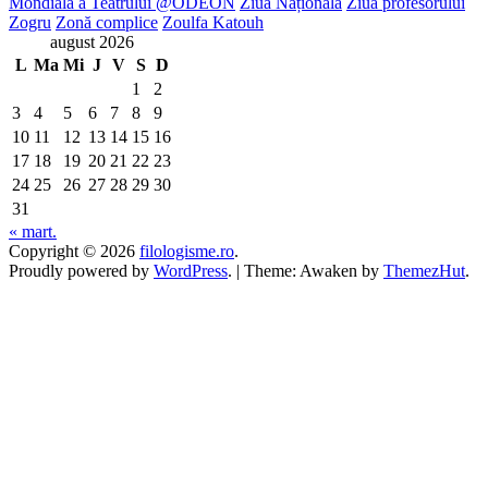
Mondială a Teatrului @ODEON
Ziua Națională
Ziua profesorului
Zogru
Zonă complice
Zoulfa Katouh
august 2026
L
Ma
Mi
J
V
S
D
1
2
3
4
5
6
7
8
9
10
11
12
13
14
15
16
17
18
19
20
21
22
23
24
25
26
27
28
29
30
31
« mart.
Copyright © 2026
filologisme.ro
.
Proudly powered by
WordPress
.
|
Theme: Awaken by
ThemezHut
.