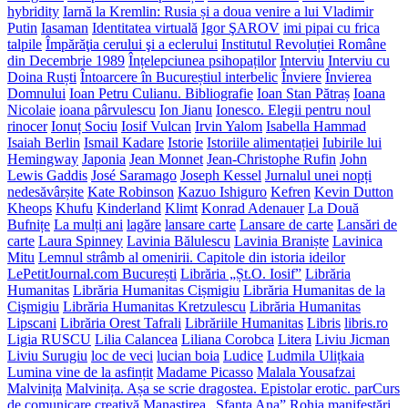
hybridity
Iarnă la Kremlin: Rusia și a doua venire a lui Vladimir
Putin
Iasaman
Identitatea virtuală
Igor ŞAROV
imi pipai cu frica
talpile
Împărăţia cerului şi a eclerului
Institutul Revoluției Române
din Decembrie 1989
Înțelepciunea psihopaților
Interviu
Interviu cu
Doina Ruști
Întoarcere în Bucureștiul interbelic
Înviere
Învierea
Domnului
Ioan Petru Culianu. Bibliografie
Ioan Stan Pătraș
Ioana
Nicolaie
ioana pârvulescu
Ion Jianu
Ionesco. Elegii pentru noul
rinocer
Ionuț Sociu
Iosif Vulcan
Irvin Yalom
Isabella Hammad
Isaiah Berlin
Ismail Kadare
Istorie
Istoriile alimentației
Iubirile lui
Hemingway
Japonia
Jean Monnet
Jean-Christophe Rufin
John
Lewis Gaddis
José Saramago
Joseph Kessel
Jurnalul unei nopți
nedesăvârșite
Kate Robinson
Kazuo Ishiguro
Kefren
Kevin Dutton
Kheops
Khufu
Kinderland
Klimt
Konrad Adenauer
La Două
Bufnițe
La mulți ani
lagăre
lansare carte
Lansare de carte
Lansări de
carte
Laura Spinney
Lavinia Bălulescu
Lavinia Braniște
Lavinica
Mitu
Lemnul strâmb al omenirii. Capitole din istoria ideilor
LePetitJournal.com București
Librăria „Șt.O. Iosif”
Librăria
Humanitas
Librăria Humanitas Cișmigiu
Librăria Humanitas de la
Cişmigiu
Librăria Humanitas Kretzulescu
Librăria Humanitas
Lipscani
Librăria Orest Tafrali
Librăriile Humanitas
Libris
libris.ro
Ligia RUSCU
Lilia Calancea
Liliana Corobca
Litera
Liviu Jicman
Liviu Surugiu
loc de veci
lucian boia
Ludice
Ludmila Ulițkaia
Lumina vine de la asfințit
Madame Picasso
Malala Yousafzai
Malvinița
Malvinița. Așa se scrie dragostea. Epistolar erotic. parCurs
de comunicare creativă
Manastirea „Sfanta Ana” Rohia
manifestări