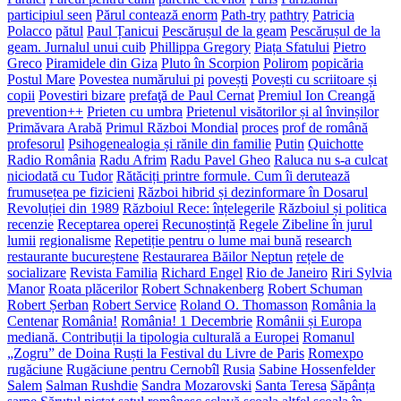
participiul seen
Părul contează enorm
Path-try
pathtry
Patricia
Polacco
pătul
Paul Țanicui
Pescărușul de la geam
Pescărușul de la
geam. Jurnalul unui cuib
Phillippa Gregory
Piața Sfatului
Pietro
Greco
Piramidele din Giza
Pluto în Scorpion
Polirom
popicăria
Postul Mare
Povestea numărului pi
povești
Povești cu scriitoare și
copii
Povestiri bizare
prefaţă de Paul Cernat
Premiul Ion Creangă
prevention++
Prieten cu umbra
Prietenul visătorilor și al învinșilor
Primăvara Arabă
Primul Război Mondial
proces
prof de română
profesorul
Psihogenealogia și rănile din familie
Putin
Quichotte
Radio România
Radu Afrim
Radu Pavel Gheo
Raluca nu s-a culcat
niciodată cu Tudor
Rătăciți printre formule. Cum îi derutează
frumusețea pe fizicieni
Război hibrid și dezinformare în Dosarul
Revoluției din 1989
Războiul Rece: înțelegerile
Războiul și politica
recenzie
Receptarea operei
Recunoștință
Regele Zibeline în jurul
lumii
regionalisme
Repetiție pentru o lume mai bună
research
restaurante bucureștene
Restaurarea Băilor Neptun
rețele de
socializare
Revista Familia
Richard Engel
Rio de Janeiro
Riri Sylvia
Manor
Roata plăcerilor
Robert Schnakenberg
Robert Schuman
Robert Șerban
Robert Service
Roland O. Thomasson
România la
Centenar
România!
România! 1 Decembrie
Românii și Europa
mediană. Contribuții la tipologia culturală a Europei
Romanul
„Zogru” de Doina Ruști la Festival du Livre de Paris
Romexpo
rugăciune
Rugăciune pentru Cernobîl
Rusia
Sabine Hossenfelder
Salem
Salman Rushdie
Sandra Mozarovski
Santa Teresa
Săpânța