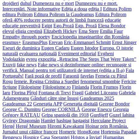
drojdieri
duhul
Dumenezu nu e mort
Dumnezeu nu e mort.
Interceptări. Note informative
Ediția a doua
ediția I
Editura Polirm
editura Polirom
Editura Polirom la Gaudeamus
Editura Polirom
oferă 40% reducere pentru autorii de limbă franceză
educație
educație preventivă
Egipt
Ego.Proză
Egp. Proză
Elena Bondor
elevul
eligia creștină
Elizabeth Hickey
Ema Stere
Emilia Faur
Empathy through poetry
Enciclopedia imaginariilor din România
erasmus+
ErasmusPlus
Erevan
Eric-Emmanuel Schmitt
Ernst Jünger
Eseuri de duminica
Eugen Cadaru
Eugen Istodor
Europa. O istorie
naturală
evaluarea națională
Eveniment editorial
Evgheni
Vodolazkin
evreu
expoziția „Retracing The Steps That Were Taken”
Exuvii
fake news
Fake news şi dezinformare online: recunoaşte şi
verifică. Manual pentru toți utilizatorii de internet (ediția a II-a)
Fala
Português!
Fară poză de profil
Faraonii
favelas
Femeia cu Părul
Roșu
femeie. Regina Cristina a Suediei
fenomenul smombie
Fericire
ficțiune
Filologisme
Filologisme.ro
Finlanda
Florin Frumos
Florin
Iaru
Florina Pîrjol
Fontana di Trevi
Fragil
Gabriel Liiceanu
Gabriela
Adameșteanu
Gânduri către sine însuși
Gaudeamus 2025
Gaudeamus 22
Generația APP
Generația digitală
George Bondor
George C. Dumitru
George CORNILĂ
George Enescu
Georgia
Grégory RATEAU
Gripa spaniolă din 1918
Gurdjieff
Guzel Iahina
György Dragomán
Hamlet
hashtag
haștagist
Herculane Project
Hergé
Hergé Museum
Hiromi Kawakami
Hoinar prin România.
Jurnalul unui călător francez
Homeric
HongKong
Hortensia Papadat
Bengescu
Hospice Casa Speranței
Hristos a înviat!
Humanitas