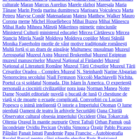
culturale
Maran
Marcus Aurelius
Marele război
Mareșala
Maria
Tănase
Marin Preda
marina dumitrescu
Marioara Voiculescu
Marta
Petreu
Maryse Condé
Matenadaran
Matera
Matthew Walker
Mauro
Corona
meme
Michel Houellebecq
Mihai Buzea
Mihai Mănescu
Mihai Radu
Mihnea Măruță
Mikerinos
mimetic
minciunile
Ministerul Culturii
ministerul educației
Mircea Cărtărescu
Mircea
Stanciu
Mirela Nagâț
Moldova
Moldova copiilor
Moni Stănilă
Monika Fagerholm
morile de vânt
motive tradiționale românești
Multă forță și un dram de gingășie
Mulțumesc
musulman
Muzeul
Aerospațial
Muzeul Astra
Muzeul Brukenthal
Muzeul Egiptean
muzeul manuscriselor
Muzeul Național al Finlandei
Muzeul
Național al Literaturii Române
Muzeul Țării Crișurilor
Muzeul Țării
Crișurilor Oradea – Complex Muzeal
N. Steinhardt
Narine Abgarian
Nenorocirea secolului
Niall Ferguson
Niccolò Machiavelli
Nichita.
Poetul ca și soldatul
Nomada. Din Islam în America. O experiență
personală a ciocnirii civilizațiilor
nora iuga
Norman Manea
Notre
Dame
Noutăți editoriale
nuvelă
o bucată de lună
O chestiune de
viață și de moarte
o ecuaţie complicată. Convorbiri cu Lucian
Popescu
o inimă inteligentă
O istorie a Imperiului Otoman
O lume
pierdută
Oameni de teatru în arhivele Securității
Oana Chirilă
Observator cultural
obsesia imperiului
Occident
Olga Tokarczuk
Oltenia
Orașul în mantie purpurie
Orest Tafrali
Orhan Pamuk
ouă
încondeiate
Ovidiu Pecican
Ovidiu Șimonca
Özgür
Pablo Picasso
Pâlpâiri
Panait Istrati
Pandemie
Papa Francisc - Autobiografia
Paralel
Parcul pentru câini
părerile elevilor
Paris
Parizianul