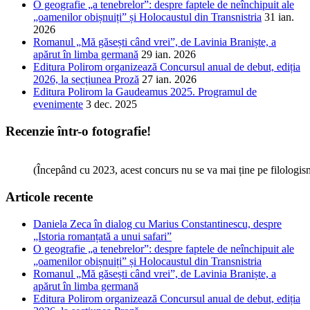
O geografie „a tenebrelor”: despre faptele de neînchipuit ale
„oamenilor obișnuiți” și Holocaustul din Transnistria
31 ian.
2026
Romanul „Mă găsești când vrei”, de Lavinia Braniște, a
apărut în limba germană
29 ian. 2026
Editura Polirom organizează Concursul anual de debut, ediția
2026, la secțiunea Proză
27 ian. 2026
Editura Polirom la Gaudeamus 2025. Programul de
evenimente
3 dec. 2025
Recenzie într-o fotografie!
(Începând cu 2023, acest concurs nu se va mai ține pe filologi
Articole recente
Daniela Zeca în dialog cu Marius Constantinescu, despre
„Istoria romanțată a unui safari”
O geografie „a tenebrelor”: despre faptele de neînchipuit ale
„oamenilor obișnuiți” și Holocaustul din Transnistria
Romanul „Mă găsești când vrei”, de Lavinia Braniște, a
apărut în limba germană
Editura Polirom organizează Concursul anual de debut, ediția