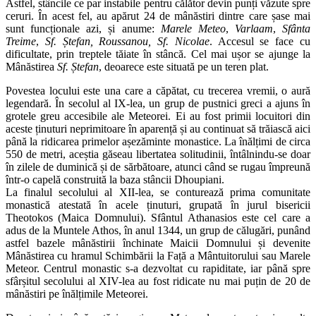
Astfel, stâncile ce par instabile pentru călător devin punți văzute spre
ceruri. În acest fel, au apărut 24 de mânăstiri dintre care șase mai
sunt funcționale azi, și anume:
Marele Meteo
,
Varlaam
,
Sfânta
Treime
,
Sf. Ștefan
, Roussanou, Sf. Nicolae
. Accesul se face cu
dificultate, prin treptele tăiate în stâncă. Cel mai ușor se ajunge la
Mânăstirea
Sf. Ștefan
, deoarece este situată pe un teren plat.
Povestea locului este una care a căpătat, cu trecerea vremii, o aură
legendară. În secolul al IX-lea, un grup de pustnici greci a ajuns în
grotele greu accesibile ale Meteorei. Ei au fost primii locuitori din
aceste ținuturi neprimitoare în aparență și au continuat să trăiască aici
până la ridicarea primelor așezăminte monastice. La înălțimi de circa
550 de metri, aceștia găseau libertatea solitudinii, întâlnindu-se doar
în zilele de duminică și de sărbătoare, atunci când se rugau împreună
într-o capelă construită la baza stâncii Dhoupiani.
La finalul secolului al XII-lea, se conturează prima comunitate
monastică atestată în acele ținuturi, grupată în jurul bisericii
Theotokos (Maica Domnului). Sfântul Athanasios este cel care a
adus de la Muntele Athos, în anul 1344, un grup de călugări, punând
astfel bazele mânăstirii închinate Maicii Domnului și devenite
Mânăstirea cu hramul Schimbării la Față a Mântuitorului sau Marele
Meteor. Centrul monastic s-a dezvoltat cu rapiditate, iar până spre
sfârșitul secolului al XIV-lea au fost ridicate nu mai puțin de 20 de
mânăstiri pe înălțimile Meteorei.