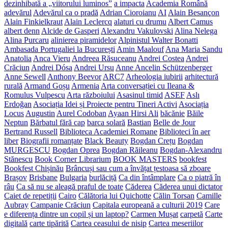
dezinhibată a „viitorului luminos”
a impacta
Academia Română
adevărul
Adevărul ca o pradă
Adrian Cioroianu
AI
Alain Besançon
Alain Finkielkraut
Alain Leclercq
alaturi cu drumu
Albert Camus
albert denn
Alcide de Gasperi
Alexandru Vakulovski
Alina Nelega
Alina Purcaru
alinierea piramidelor
Alpinistul Walter Bonatti
Ambasada Portugaliei la București
Amin Maalouf
Ana Maria Sandu
Anatolia
Anca Vieru
Andreea Răsuceanu
Andrei Costea
Andrei
Crăciun
Andrei Dósa
Andrei Ursu
Anne Ancelin Schützenberger
Anne Sewell
Anthony Beevor
ARC7
Arheologia iubirii
arhitectură
rurală
Armand Goșu
Armenia
Arta conversației cu Ileana &
Romulus Vulpescu
Arta războiului
Asasinul timid
ASEF
Aslı
Erdoğan
Asociația Idei și Proiecte pentru Tineri Activi
Asociația
Locus
Augustin
Aurel Codoban
Ayaan Hirsi Ali
băcănie
Băile
Neptun
Bărbatul fără cap
barca solară
Bastian
Belle de Jour
Bertrand Russell
Biblioteca Academiei Romane
Biblioteci în aer
liber
Biografii romanțate
Black Beauty
Bogdan Crețu
Bogdan
MURGESCU
Bogdan Oprea
Bogdan Răileanu
Bogdan-Alexandru
Stănescu
Book Corner Librarium
BOOK MASTERS
bookfest
Bookfest Chișinău
Brâncuși sau cum a învățat țestoasa să zboare
Brașov
Brisbane
Bulgaria
burlăciță
Ca din întâmplare
Ca o piatră în
râu
Ca să nu se aleagă praful de toate
Căderea
Căderea unui dictator
Caiet de repetiții
Cairo
Călătoria lui Quichotte
Călin Torsan
Camille
Aubray
Campanie Crăciun
Capitala europeană a culturii 2019
Care
e diferența dintre un copil și un laptop?
Carmen Mușat
carpetă
Carte
digitală
carte tipărită
Cartea ceasului de nisip
Cartea meseriilor