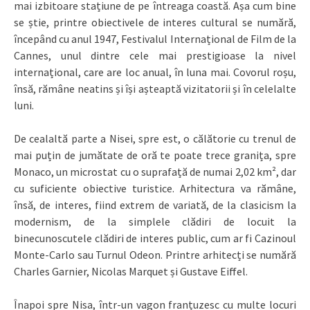
mai izbitoare stațiune de pe întreaga coastă. Așa cum bine
se știe, printre obiectivele de interes cultural se numără,
începând cu anul 1947, Festivalul Internațional de Film de la
Cannes, unul dintre cele mai prestigioase la nivel
internațional, care are loc anual, în luna mai. Covorul roșu,
însă, rămâne neatins și își așteaptă vizitatorii și în celelalte
luni.
De cealaltă parte a Nisei, spre est, o călătorie cu trenul de
mai puțin de jumătate de oră te poate trece granița, spre
Monaco, un microstat cu o suprafață de numai 2,02 km², dar
cu suficiente obiective turistice. Arhitectura va rămâne,
însă, de interes, fiind extrem de variată, de la clasicism la
modernism, de la simplele clădiri de locuit la
binecunoscutele clădiri de interes public, cum ar fi Cazinoul
Monte-Carlo sau Turnul Odeon. Printre arhitecți se numără
Charles Garnier, Nicolas Marquet și Gustave Eiffel.
Înapoi spre Nisa, într-un vagon franțuzesc cu multe locuri