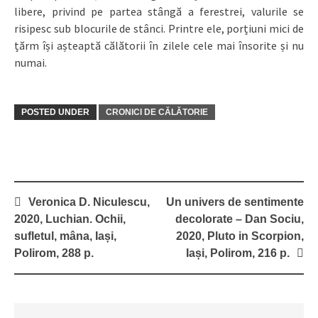
libere, privind pe partea stângă a ferestrei, valurile se
risipesc sub blocurile de stânci. Printre ele, porțiuni mici de
țărm își așteaptă călătorii în zilele cele mai însorite și nu
numai.
POSTED UNDER
CRONICI DE CĂLĂTORIE
Post
Veronica D. Niculescu,
Un univers de sentimente
navigation
2020, Luchian. Ochii,
decolorate – Dan Sociu,
sufletul, mâna, Iași,
2020, Pluto in Scorpion,
Polirom, 288 p.
Iași, Polirom, 216 p.