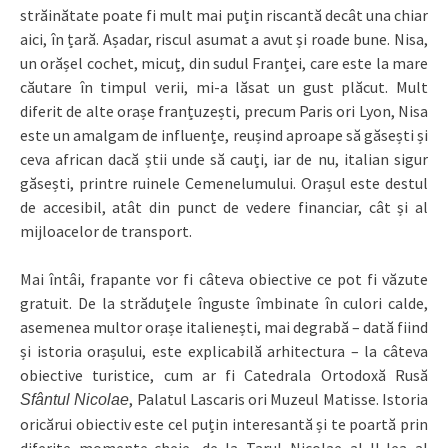
străinătate poate fi mult mai puțin riscantă decât una chiar
aici, în țară. Așadar, riscul asumat a avut și roade bune. Nisa,
un orășel cochet, micuț, din sudul Franței, care este la mare
căutare în timpul verii, mi-a lăsat un gust plăcut. Mult
diferit de alte orașe franțuzești, precum Paris ori Lyon, Nisa
este un amalgam de influențe, reușind aproape să găsești și
ceva african dacă știi unde să cauți, iar de nu, italian sigur
găsești, printre ruinele Cemenelumului. Orașul este destul
de accesibil, atât din punct de vedere financiar, cât și al
mijloacelor de transport.
Mai întâi, frapante vor fi câteva obiective ce pot fi văzute
gratuit. De la străduțele înguste îmbinate în culori calde,
asemenea multor orașe italienești, mai degrabă – dată fiind
și istoria orașului, este explicabilă arhitectura – la câteva
obiective turistice, cum ar fi Catedrala Ortodoxă Rusă
, Palatul Lascaris ori Muzeul Matisse. Istoria
Sfântul Nicolae
oricărui obiectiv este cel puțin interesantă și te poartă prin
diferite momente-cheie, de la Țarul Nicolae al II-lea al