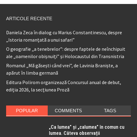
ARTICOLE RECENTE
Daniela Zeca în dialog cu Marius Constantinescu, despre
„Istoria romanțată a unui safari”
O geografie „a tenebrelor”: despre faptele de neînchipuit
ale „oamenilor obișnuiți” și Holocaustul din Transnistria
Romanul „Mă găsești când vrei”, de Lavinia Braniște, a
apărut în limba germană
Editura Polirom organizează Concursul anual de debut,
ediția 2026, la secțiunea Proză
POPULAR
COMMENTS
TAGS
„Ca lumea” și „calumea” în comun cu
lumea. Câteva observații