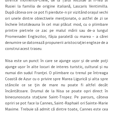
Rusiei la familia de origine italiană, Lascaris Ventimilla.
După câteva ore ce pot fi pierdute-n șir vizitând orașul vechi
ori unele dintre obiectivele menționate, o astfel de zi se
încheie întotdeauna în cel mai plăcut mod, cu o plimbare
printre pietrele ce zac pe malul mării sau de-a lungul
Promenadei Englezilor, fâșia paralelă cu marea – a cărei
denumire se datorează propunerii aristocrației engleze de a
construi acest traseu.
Nisa este un punct în care se ajunge ușor și de unde poți
ajunge ușor în alte locuri de interes turistic, cultural și nu
numai din sudul Franței. O plimbare cu trenul pe întreaga
Coastă de Azur cu o privire spre Marea Ligurică și alta spre
stâncile ce se țin de mare nu poate fi altfel decât
încântătoare. Drumul de la Nisa se poate opri direct în
binecunoscuta stațiune Saint-Tropez. Pe parcurs, câteva
opriri se pot face la Cannes, Saint-Raphaël ori Sainte-Marie
Maxime. Trebuie să admit că dintre toate, Cannes este cea