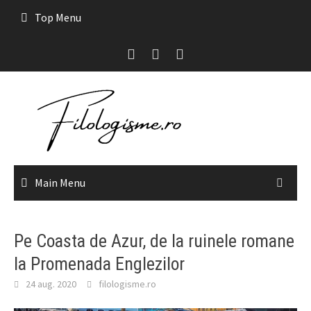
Skip
Top Menu
to
content
Main Menu
Pe Coasta de Azur, de la ruinele romane
la Promenada Englezilor
24 aug. 2020
filologisme.ro