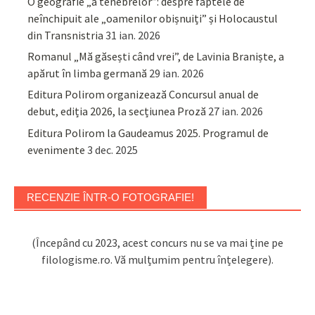
O geografie „a tenebrelor”: despre faptele de
neînchipuit ale „oamenilor obișnuiți” și Holocaustul
din Transnistria
31 ian. 2026
Romanul „Mă găsești când vrei”, de Lavinia Braniște, a
apărut în limba germană
29 ian. 2026
Editura Polirom organizează Concursul anual de
debut, ediția 2026, la secțiunea Proză
27 ian. 2026
Editura Polirom la Gaudeamus 2025. Programul de
evenimente
3 dec. 2025
RECENZIE ÎNTR-O FOTOGRAFIE!
(Începând cu 2023, acest concurs nu se va mai ține pe
filologisme.ro. Vă mulțumim pentru înțelegere).