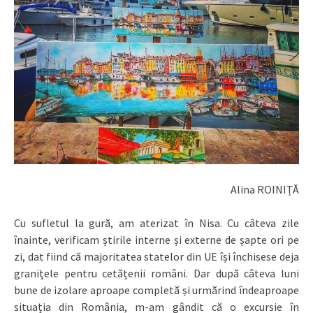
Alina ROINIȚĂ
Cu sufletul la gură, am aterizat în Nisa. Cu câteva zile
înainte, verificam știrile interne și externe de șapte ori pe
zi, dat fiind că majoritatea statelor din UE își închisese deja
granițele pentru cetățenii români. Dar după câteva luni
bune de izolare aproape completă și urmărind îndeaproape
situația din România, m-am gândit că o excursie în