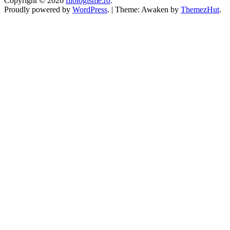
Copyright © 2026
filologisme.ro
.
Proudly powered by
WordPress
.
|
Theme: Awaken by
ThemezHut
.