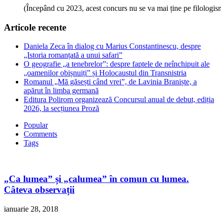
(Începând cu 2023, acest concurs nu se va mai ține pe filologi
Articole recente
Daniela Zeca în dialog cu Marius Constantinescu, despre
„Istoria romanțată a unui safari”
O geografie „a tenebrelor”: despre faptele de neînchipuit ale
„oamenilor obișnuiți” și Holocaustul din Transnistria
Romanul „Mă găsești când vrei”, de Lavinia Braniște, a
apărut în limba germană
Editura Polirom organizează Concursul anual de debut, ediția
2026, la secțiunea Proză
Popular
Comments
Tags
„Ca lumea” și „calumea” în comun cu lumea.
Câteva observații
ianuarie 28, 2018