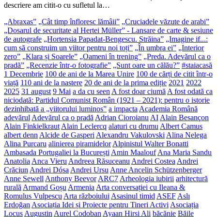
descriere am citit-o cu sufletul la…
„Abraxas”
„Cât timp înfloresc lămâii”
„Cruciadele văzute de arabi”
„Dosarul de securitate al Hertei Müller” - Lansare de carte & sesiune
de autografe
„Hortensia Papadat-Bengescu. Străina”
„Imagine if...:
cum să construim un viitor pentru noi toți”
„În umbra ei”
„Interior
zero”
„Klara și Soarele”
„Oameni în trening”
„Preda. Adevărul ca o
pradă”
„Recenzie într-o fotografie”
„Sunt oare un călău?”
#staiacasă
1 Decembrie
100 de ani de la Marea Unire
100 de cărți de citit într-o
viață
110 ani de la nastere
20 de ani de la prima ediție
2021
2022
2025
31 august
9 Mai
a da cu seen
A fost doar ciumă
A fost odată ca
niciodată: Partidul Comunist Român (1921 – 2021): pentru o istorie
dezinhibată a „viitorului luminos”
a impacta
Academia Română
adevărul
Adevărul ca o pradă
Adrian Cioroianu
AI
Alain Besançon
Alain Finkielkraut
Alain Leclercq
alaturi cu drumu
Albert Camus
albert denn
Alcide de Gasperi
Alexandru Vakulovski
Alina Nelega
Alina Purcaru
alinierea piramidelor
Alpinistul Walter Bonatti
Ambasada Portugaliei la București
Amin Maalouf
Ana Maria Sandu
Anatolia
Anca Vieru
Andreea Răsuceanu
Andrei Costea
Andrei
Crăciun
Andrei Dósa
Andrei Ursu
Anne Ancelin Schützenberger
Anne Sewell
Anthony Beevor
ARC7
Arheologia iubirii
arhitectură
rurală
Armand Goșu
Armenia
Arta conversației cu Ileana &
Romulus Vulpescu
Arta războiului
Asasinul timid
ASEF
Aslı
Erdoğan
Asociația Idei și Proiecte pentru Tineri Activi
Asociația
Locus
Augustin
Aurel Codoban
Ayaan Hirsi Ali
băcănie
Băile