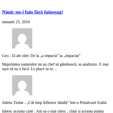
Nimic nu-i fain fără fainoșag!
ianuarie 25, 2018
Geo
-
D-ale zilei: De la „a impacta” la „impactat”
Majoritatea oamenilor nu au chef să gândească, sa analizeze. E mai
ușor să nu o facă. Le place sa se…
Julieta Tiodar
-
„Cât timp înfloresc lămâii” într-o Primăvară Arabă
Iubesc aceasta carte . Am sa o mai citesc , chiar și aceasta putina