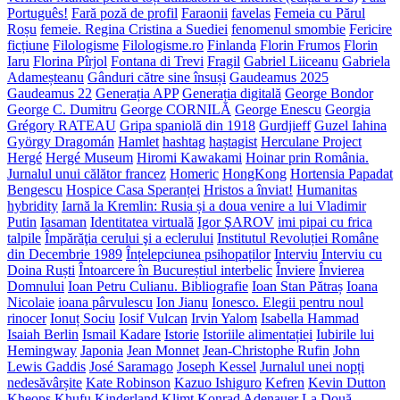
Português!
Fară poză de profil
Faraonii
favelas
Femeia cu Părul
Roșu
femeie. Regina Cristina a Suediei
fenomenul smombie
Fericire
ficțiune
Filologisme
Filologisme.ro
Finlanda
Florin Frumos
Florin
Iaru
Florina Pîrjol
Fontana di Trevi
Fragil
Gabriel Liiceanu
Gabriela
Adameșteanu
Gânduri către sine însuși
Gaudeamus 2025
Gaudeamus 22
Generația APP
Generația digitală
George Bondor
George C. Dumitru
George CORNILĂ
George Enescu
Georgia
Grégory RATEAU
Gripa spaniolă din 1918
Gurdjieff
Guzel Iahina
György Dragomán
Hamlet
hashtag
haștagist
Herculane Project
Hergé
Hergé Museum
Hiromi Kawakami
Hoinar prin România.
Jurnalul unui călător francez
Homeric
HongKong
Hortensia Papadat
Bengescu
Hospice Casa Speranței
Hristos a înviat!
Humanitas
hybridity
Iarnă la Kremlin: Rusia și a doua venire a lui Vladimir
Putin
Iasaman
Identitatea virtuală
Igor ŞAROV
imi pipai cu frica
talpile
Împărăţia cerului şi a eclerului
Institutul Revoluției Române
din Decembrie 1989
Înțelepciunea psihopaților
Interviu
Interviu cu
Doina Ruști
Întoarcere în Bucureștiul interbelic
Înviere
Învierea
Domnului
Ioan Petru Culianu. Bibliografie
Ioan Stan Pătraș
Ioana
Nicolaie
ioana pârvulescu
Ion Jianu
Ionesco. Elegii pentru noul
rinocer
Ionuț Sociu
Iosif Vulcan
Irvin Yalom
Isabella Hammad
Isaiah Berlin
Ismail Kadare
Istorie
Istoriile alimentației
Iubirile lui
Hemingway
Japonia
Jean Monnet
Jean-Christophe Rufin
John
Lewis Gaddis
José Saramago
Joseph Kessel
Jurnalul unei nopți
nedesăvârșite
Kate Robinson
Kazuo Ishiguro
Kefren
Kevin Dutton
Kheops
Khufu
Kinderland
Klimt
Konrad Adenauer
La Două