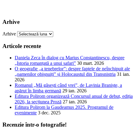
Arhive
Arhive
Articole recente
Daniela Zeca în dialog cu Marius Constantinescu, despre
„Istoria romanțată a unui safari”
30 mart. 2026
O geografie „a tenebrelor”: despre faptele de neînchipuit ale
„oamenilor obișnuiți” și Holocaustul din Transnistria
31 ian.
2026
Romanul „Mă găsești când vrei”, de Lavinia Braniște, a
apărut în limba germană
29 ian. 2026
Editura Polirom organizează Concursul anual de debut, ediția
2026, la secțiunea Proză
27 ian. 2026
Editura Polirom la Gaudeamus 2025. Programul de
evenimente
3 dec. 2025
Recenzie într-o fotografie!