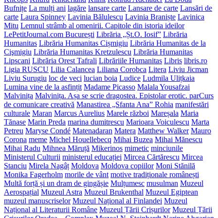
Bufnițe
La mulți ani
lagăre
lansare carte
Lansare de carte
Lansări de
carte
Laura Spinney
Lavinia Bălulescu
Lavinia Braniște
Lavinica
Mitu
Lemnul strâmb al omenirii. Capitole din istoria ideilor
LePetitJournal.com București
Librăria „Șt.O. Iosif”
Librăria
Humanitas
Librăria Humanitas Cișmigiu
Librăria Humanitas de la
Cişmigiu
Librăria Humanitas Kretzulescu
Librăria Humanitas
Lipscani
Librăria Orest Tafrali
Librăriile Humanitas
Libris
libris.ro
Ligia RUSCU
Lilia Calancea
Liliana Corobca
Litera
Liviu Jicman
Liviu Surugiu
loc de veci
lucian boia
Ludice
Ludmila Ulițkaia
Lumina vine de la asfințit
Madame Picasso
Malala Yousafzai
Malvinița
Malvinița. Așa se scrie dragostea. Epistolar erotic. parCurs
de comunicare creativă
Manastirea „Sfanta Ana” Rohia
manifestări
culturale
Maran
Marcus Aurelius
Marele război
Mareșala
Maria
Tănase
Marin Preda
marina dumitrescu
Marioara Voiculescu
Marta
Petreu
Maryse Condé
Matenadaran
Matera
Matthew Walker
Mauro
Corona
meme
Michel Houellebecq
Mihai Buzea
Mihai Mănescu
Mihai Radu
Mihnea Măruță
Mikerinos
mimetic
minciunile
Ministerul Culturii
ministerul educației
Mircea Cărtărescu
Mircea
Stanciu
Mirela Nagâț
Moldova
Moldova copiilor
Moni Stănilă
Monika Fagerholm
morile de vânt
motive tradiționale românești
Multă forță și un dram de gingășie
Mulțumesc
musulman
Muzeul
Aerospațial
Muzeul Astra
Muzeul Brukenthal
Muzeul Egiptean
muzeul manuscriselor
Muzeul Național al Finlandei
Muzeul
Național al Literaturii Române
Muzeul Țării Crișurilor
Muzeul Țării