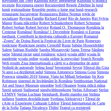
Revoluției din 1989
Războiul Rece: înțelegerile
Războiul și politica
recenzie
Receptarea operei
Recunoștință
Regele Zibeline în jurul
lumii
regionalisme
Repetiție pentru o lume mai bună
research
restaurante bucureștene
Restaurarea Băilor Neptun
rețele de
socializare
Revista Familia
Richard Engel
Rio de Janeiro
Riri Sylvia
Manor
Roata plăcerilor
Robert Schnakenberg
Robert Schuman
Robert Șerban
Robert Service
Roland O. Thomasson
România la
Centenar
România!
România! 1 Decembrie
Românii și Europa
mediană. Contribuții la tipologia culturală a Europei
Romanul
„Zogru” de Doina Ruști la Festival du Livre de Paris
Romexpo
rugăciune
Rugăciune pentru Cernobîl
Rusia
Sabine Hossenfelder
Salem
Salman Rushdie
Sandra Mozarovski
Santa Teresa
Săpânța
șarpe
Sărutul pictat
satul românesc
sclavă
școala altfel
școala în
pandemie
școala online
școala online la preșcolari
Search Results
Web results Ziua Internațională a cărții și a drepturilor de autor
Ședință de autografe
Selma Iusuf
Serotonină
Sevraj
Sfinxul din Giza
Și apoi s-a dezlănțuit iadul
Simona Antonescu
Simona Gosu
Simona
Popescu
simulări 2019
Singur. Viața lui Mihail Sebastian
Sir Ken
Robinson
sistemul de învățământ în România
Smithsonian National
Air and Space Museum
smombie
Sofi Oksanen
Sonia ridică mâna
Speră
spionii
Stalingrad
standwithhongkong
Ștefan Afloroaei
Ştefan
LEMNY
Ștefan Luchian
Steinhardt. Bughi mambo rag
Străina
suflarea
Suntem dezrădăcinate
Svetlana Aleksievici
t
Târgul de
cArte și Experiențe Culturale Libfest
Târgul Internațional de Carte
de la Sofia
Tatiana Niculescu
Tbilisi
Teatrul ca rezistență