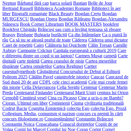
Neptun
Bărbatul fără cap
barca solară
Bastian
Belle de Jour
Bertrand Russell
Biblioteca Academiei Romane
Biblioteci în aer
liber
Biografii romanțate
Black Beauty
Bogdan Crețu
Bogdan
MURGESCU
Bogdan Oprea
Bogdan Răileanu
Bogdan-Alexandru
Stănescu
Book Corner Librarium
BOOK MASTERS
bookfest
Bookfest Chișinău
Brâncuși sau cum a învățat țestoasa să zboare
Brașov
Brisbane
Bulgaria
burlăciță
Ca din întâmplare
Ca o piatră în
râu
Ca să nu se aleagă praful de toate
Căderea
Căderea unui dictator
Caiet de repetiții
Cairo
Călătoria lui Quichotte
Călin Torsan
Camille
Aubray
Campanie Crăciun
Capitala europeană a culturii 2019
Care
e diferența dintre un copil și un laptop?
Carmen Mușat
carpetă
Carte
digitală
carte tipărită
Cartea ceasului de nisip
Cartea meseriilor
dispărute
Cartea omuleților
Cartea Reghinei
Cartier
casestudymethods
Câştigătorul Concursului de Debut al Editurii
Polirom 2025
Cătălin Pavel
catastrofele istorice
Caucaz
Caucazul de
Sud după 20 de ani
CDPL
cele cinci academii
Cele mai crude femei
din istorie
Cella Delavrancea
Cella Serghi
Centenar
Centenar Marin
Preda
Centenarul Finlandei
Centenarul Marii Uniri
centura lui Orion
Cernobîl
Cimitirul vesel
Cina cu Picasso
Cine a ucis-o pe Bambi?
Cioran. Ultimul om liber
Cișmigienii
Ciuma
civilizația tradițională
Codruț Baciu
Cogniția Epistemică
colecția Ego
colecția Ego. Proză
Collegium. Media.
comunism și nazism
concurs cu premii în cărți
concurs filologisme.ro
Consimțământul
Constantin Brâncuși
Constantin Noica
Copacabana
Copacul dorințelor
Copiii de pe
Volga
Copiii lui Marcel
Copilul lui Noe
Coran
Corint
Cornel