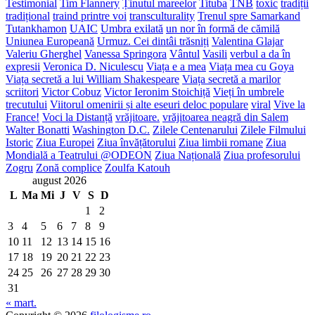
Testimonial
Tim Flannery
Ținutul mareelor
Tituba
TNB
toxic
tradiții
tradițional
traind printre voi
transculturality
Trenul spre Samarkand
Tutankhamon
UAIC
Umbra exilată
un nor în formă de cămilă
Uniunea Europeană
Urmuz. Cei dintâi trăsniți
Valentina Glajar
Valeriu Gherghel
Vanessa Springora
Vântul
Vasili
verbul a da în
expresii
Veronica D. Niculescu
Viața e a mea
Viața mea cu Goya
Viața secretă a lui William Shakespeare
Viața secretă a marilor
scriitori
Victor Cobuz
Victor Ieronim Stoichiță
Vieți în umbrele
trecutului
Viitorul omenirii și alte eseuri deloc populare
viral
Vive la
France!
Voci la Distanță
vrăjitoare.
vrăjitoarea neagră din Salem
Walter Bonatti
Washington D.C.
Zilele Centenarului
Zilele Filmului
Istoric
Ziua Europei
Ziua învățătorului
Ziua limbii romane
Ziua
Mondială a Teatrului @ODEON
Ziua Națională
Ziua profesorului
Zogru
Zonă complice
Zoulfa Katouh
august 2026
L
Ma
Mi
J
V
S
D
1
2
3
4
5
6
7
8
9
10
11
12
13
14
15
16
17
18
19
20
21
22
23
24
25
26
27
28
29
30
31
« mart.