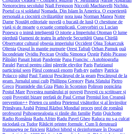
Crișurilor Oradea – Complex Muzeal
N. Steinhardt
Narine Abgarian
Nenorocirea secolului
Niall Ferguson
Niccolò Machiavelli
Nichita.
Poetul ca și soldatul
Nomada. Din Islam în America. O experiență
personală a ciocnirii civilizațiilor
nora iuga
Norman Manea
Notre
Dame
Noutăți editoriale
nuvelă
o bucată de lună
O chestiune de
viață și de moarte
o ecuaţie complicată. Convorbiri cu Lucian
Popescu
o inimă inteligentă
O istorie a Imperiului Otoman
O lume
pierdută
Oameni de teatru în arhivele Securității
Oana Chirilă
Observator cultural
obsesia imperiului
Occident
Olga Tokarczuk
Oltenia
Orașul în mantie purpurie
Orest Tafrali
Orhan Pamuk
ouă
încondeiate
Ovidiu Pecican
Ovidiu Șimonca
Özgür
Pablo Picasso
Pâlpâiri
Panait Istrati
Pandemie
Papa Francisc - Autobiografia
Paralel
Parcul pentru câini
părerile elevilor
Paris
Parizianul
participiul seen
Părul contează enorm
Path-try
pathtry
Patricia
Polacco
pătul
Paul Țanicui
Pescărușul de la geam
Pescărușul de la
geam. Jurnalul unui cuib
Phillippa Gregory
Piața Sfatului
Pietro
Greco
Piramidele din Giza
Pluto în Scorpion
Polirom
popicăria
Postul Mare
Povestea numărului pi
povești
Povești cu scriitoare și
copii
Povestiri bizare
prefaţă de Paul Cernat
Premiul Ion Creangă
prevention++
Prieten cu umbra
Prietenul visătorilor și al învinșilor
Primăvara Arabă
Primul Război Mondial
proces
prof de română
profesorul
Psihogenealogia și rănile din familie
Putin
Quichotte
Radio România
Radu Afrim
Radu Pavel Gheo
Raluca nu s-a culcat
niciodată cu Tudor
Rătăciți printre formule. Cum îi derutează
frumusețea pe fizicieni
Război hibrid și dezinformare în Dosarul