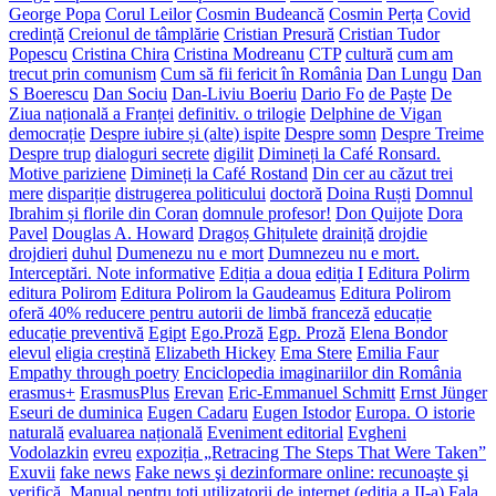
George Popa
Corul Leilor
Cosmin Budeancă
Cosmin Perța
Covid
credință
Creionul de tâmplărie
Cristian Presură
Cristian Tudor
Popescu
Cristina Chira
Cristina Modreanu
CTP
cultură
cum am
trecut prin comunism
Cum să fii fericit în România
Dan Lungu
Dan
S Boerescu
Dan Sociu
Dan-Liviu Boeriu
Dario Fo
de Paște
De
Ziua națională a Franței
definitiv. o trilogie
Delphine de Vigan
democrație
Despre iubire și (alte) ispite
Despre somn
Despre Treime
Despre trup
dialoguri secrete
digilit
Dimineți la Café Ronsard.
Motive pariziene
Dimineți la Café Rostand
Din cer au căzut trei
mere
dispariție
distrugerea politicului
doctoră
Doina Ruști
Domnul
Ibrahim și florile din Coran
domnule profesor!
Don Quijote
Dora
Pavel
Douglas A. Howard
Dragoș Ghițulete
drainiță
drojdie
drojdieri
duhul
Dumenezu nu e mort
Dumnezeu nu e mort.
Interceptări. Note informative
Ediția a doua
ediția I
Editura Polirm
editura Polirom
Editura Polirom la Gaudeamus
Editura Polirom
oferă 40% reducere pentru autorii de limbă franceză
educație
educație preventivă
Egipt
Ego.Proză
Egp. Proză
Elena Bondor
elevul
eligia creștină
Elizabeth Hickey
Ema Stere
Emilia Faur
Empathy through poetry
Enciclopedia imaginariilor din România
erasmus+
ErasmusPlus
Erevan
Eric-Emmanuel Schmitt
Ernst Jünger
Eseuri de duminica
Eugen Cadaru
Eugen Istodor
Europa. O istorie
naturală
evaluarea națională
Eveniment editorial
Evgheni
Vodolazkin
evreu
expoziția „Retracing The Steps That Were Taken”
Exuvii
fake news
Fake news şi dezinformare online: recunoaşte şi
verifică. Manual pentru toți utilizatorii de internet (ediția a II-a)
Fala