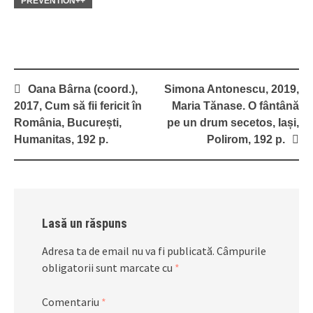
PREVENTION++
Post
Oana Bârna (coord.),
Simona Antonescu, 2019,
navigation
2017, Cum să fii fericit în
Maria Tănase. O fântână
România, București,
pe un drum secetos, Iași,
Humanitas, 192 p.
Polirom, 192 p.
Lasă un răspuns
Adresa ta de email nu va fi publicată.
Câmpurile
obligatorii sunt marcate cu
*
Comentariu
*