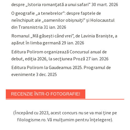
despre „Istoria romanțată a unui safari”
30 mart. 2026
O geografie „a tenebrelor”: despre faptele de
neînchipuit ale „oamenilor obișnuiți” și Holocaustul
din Transnistria
31 ian. 2026
Romanul „Mă găsești când vrei”, de Lavinia Braniște, a
apărut în limba germană
29 ian. 2026
Editura Polirom organizează Concursul anual de
debut, ediția 2026, la secțiunea Proză
27 ian. 2026
Editura Polirom la Gaudeamus 2025. Programul de
evenimente
3 dec. 2025
RECENZIE ÎNTR-O FOTOGRAFIE!
(Începând cu 2023, acest concurs nu se va mai ține pe
filologisme.ro. Vă mulțumim pentru înțelegere).