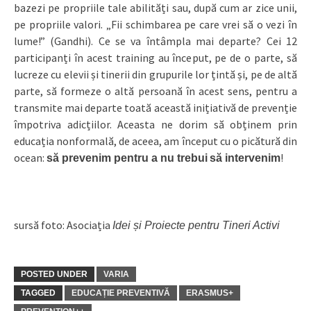
bazezi pe propriile tale abilități sau, după cum ar zice unii,
pe propriile valori. „Fii schimbarea pe care vrei să o vezi în
lume!” (Gandhi). Ce se va întâmpla mai departe? Cei 12
participanți în acest training au început, pe de o parte, să
lucreze cu elevii și tinerii din grupurile lor țintă și, pe de altă
parte, să formeze o altă persoană în acest sens, pentru a
transmite mai departe toată această inițiativă de prevenție
împotriva adicțiilor. Aceasta ne dorim să obținem prin
educația nonformală, de aceea, am început cu o picătură din
ocean:
!
să prevenim pentru a nu trebui
să intervenim
sursă foto: Asociația
Idei și Proiecte pentru Tineri Activi
POSTED UNDER
VARIA
TAGGED
EDUCAȚIE PREVENTIVĂ
ERASMUS+