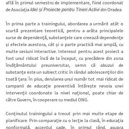
află în primul semestru de implementare, fiind coordonat
de Asociația
din Oradea.
Idei și Proiecte pentru Tineri Activi
În prima parte a trainingului, abordarea a urmărit atât o
scurtă prezentare teoretică, pentru a arăta principalele
surse de dependență, substanțele care creează dependențe
și efectele acestora, cât și o parte practică mai amplă, cu
multe sesiuni interactive. Interesul pentru acest proiect a
fost unul ridicat încă de la început, cu precădere din zona
învățământului preuniversitar, semn că abuzul de
substanțe este un subiect critic în rândul adolescenților din
toată țara. În plus, derularea unui număr tot mai ridicat de
campanii de educație preventivă întărește nevoia unei
intervenții coordonate la nivel național, poate chiar de
către Guvern, în cooperare cu mediul ONG.
Conținutul trainingului a trecut prin mai multe etape de
planificare. Prin comparație cu o lecție la clasă, în educația
nonformală, accentul cade, în primul rând, asupra