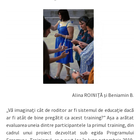
Alina ROINIȚĂ și Beniamin B.
„Vă imaginați cât de roditor ar fi sistemul de educație dacă
ar fi atât de bine pregătit ca acest training?” Așa a arătat
evaluarea uneia dintre participantele la primul training, din
cadrul unui proiect dezvoltat sub egida Programului
Erasmus+. Trainingul, ce a avut loc în luna octombrie 2019,