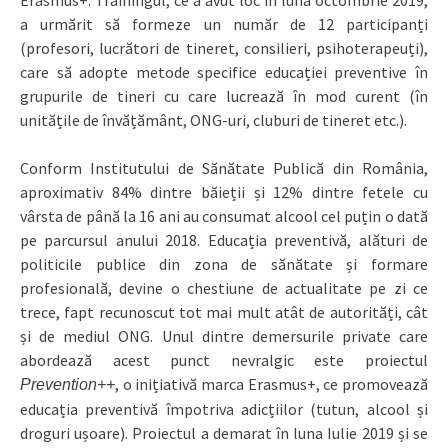
a urmărit să formeze un număr de 12 participanți
(profesori, lucrători de tineret, consilieri, psihoterapeuți),
care să adopte metode specifice educației preventive în
grupurile de tineri cu care lucrează în mod curent (în
unitățile de învățământ, ONG-uri, cluburi de tineret etc.).
Conform Institutului de Sănătate Publică din România,
aproximativ 84% dintre băieții și 12% dintre fetele cu
vârsta de până la 16 ani au consumat alcool cel puțin o dată
pe parcursul anului 2018. Educația preventivă, alături de
politicile publice din zona de sănătate și formare
profesională, devine o chestiune de actualitate pe zi ce
trece, fapt recunoscut tot mai mult atât de autorități, cât
și de mediul ONG. Unul dintre demersurile private care
abordează acest punct nevralgic este proiectul
, o inițiativă marca Erasmus+, ce promovează
Prevention++
educația preventivă împotriva adicțiilor (tutun, alcool și
droguri ușoare). Proiectul a demarat în luna Iulie 2019 și se