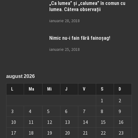
„Ca lumea” și „calumea” în comun cu
lumea. Câteva observații
ianuarie 28, 2018
Nimic nu-i fain fără fainoșag!
ianuarie 25, 2018
august 2026
L
Ma
Mi
J
V
S
D
1
2
3
4
5
6
7
8
9
10
11
12
13
14
15
16
17
18
19
20
21
22
23