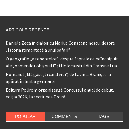
ARTICOLE RECENTE
Daniela Zeca în dialog cu Marius Constantinescu, despre
„Istoria romanțată a unui safari”
O geografie „a tenebrelor”: despre faptele de neînchipuit
ale „oamenilor obișnuiți” și Holocaustul din Transnistria
Romanul „Mă găsești când vrei”, de Lavinia Braniște, a
apărut în limba germană
Editura Polirom organizează Concursul anual de debut,
ediția 2026, la secțiunea Proză
POPULAR
COMMENTS
TAGS