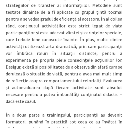
strategiilor de transfer al informațiilor. Metodele sunt
testate dinainte de a fi aplicate cu grupul țintă tocmai
pentru a se vedea gradul de eficiență al acestora. În al doilea
rând, conținutul activităților este strict legat de viața
participanților și este adecvat vârstei și cerințelor speciale,
care trebuie bine cunoscute înainte. În plus, multe dintre
activități utilizează arta dramatică, prin care participanții
vor îmbrăca roluri în situații distincte, pentru a
experimenta pe propria piele consecințele acțiunilor lor.
Desigur, există și posibilitatea de a observa din afară cum se
derulează o situație de viață, pentru a avea mai mult timp
de reflecție asupra comportamentului celorlalți. Evaluarea
și autoevaluarea după fiecare activitate sunt absolut
necesare pentru a putea îmbunătăți conținutul didactic –
dacă este cazul.
În a doua parte a trainingului, participanții au devenit
formatori, punând în practică tot ceea ce au învățat în