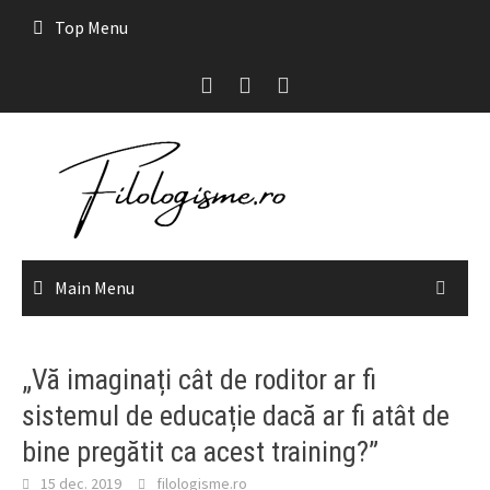
Skip
Top Menu
to
content
Main Menu
„Vă imaginați cât de roditor ar fi
sistemul de educație dacă ar fi atât de
bine pregătit ca acest training?”
15 dec. 2019
filologisme.ro