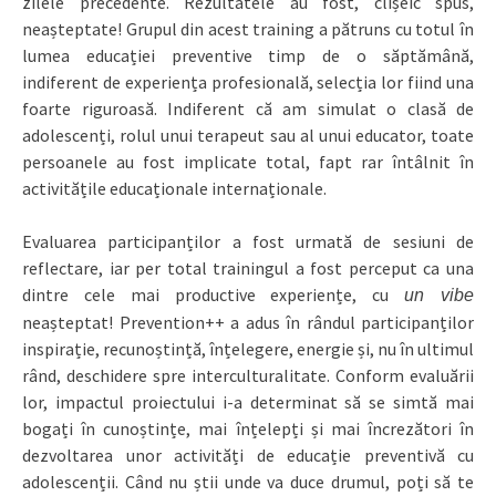
zilele precedente. Rezultatele au fost, clișeic spus,
neașteptate! Grupul din acest training a pătruns cu totul în
lumea educației preventive timp de o săptămână,
indiferent de experiența profesională, selecția lor fiind una
foarte riguroasă. Indiferent că am simulat o clasă de
adolescenți, rolul unui terapeut sau al unui educator, toate
persoanele au fost implicate total, fapt rar întâlnit în
activitățile educaționale internaționale.
Evaluarea participanților a fost urmată de sesiuni de
reflectare, iar per total trainingul a fost perceput ca una
dintre cele mai productive experiențe, cu
un vibe
neașteptat! Prevention++ a adus în rândul participanților
inspirație, recunoștință, înțelegere, energie și, nu în ultimul
rând, deschidere spre interculturalitate. Conform evaluării
lor, impactul proiectului i-a determinat să se simtă mai
bogați în cunoștințe, mai înțelepți și mai încrezători în
dezvoltarea unor activități de educație preventivă cu
adolescenții. Când nu știi unde va duce drumul, poți să te