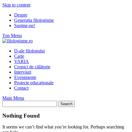
Skip to content
Despre
Generația filologisme
Susține-ne!
Top Menu
D-ale filologului
Carte
VARIA
Cronici de călătorie
Interviuri
Evenimente
Proiecte educaționale
Contact
Main Menu
Nothing Found
It seems we can’t find what you’re looking for. Perhaps searching