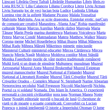
Lipscani
Librăria Orest Tafrali
Librăriile Humanitas
Libris
libris.ro
Ligia RUSCU
Lilia Calancea
Liliana Corobca
Litera
Liviu Jicman
Liviu Surugiu
loc de veci
lucian boia
Ludice
Ludmila Ulițkaia
Lumina vine de la asfințit
Madame Picasso
Malala Yousafzai
Malvinița
Malvinița. Așa se scrie dragostea. Epistolar erotic. parCurs
de comunicare creativă
Manastirea „Sfanta Ana” Rohia
manifestări
culturale
Maran
Marcus Aurelius
Marele război
Mareșala
Maria
Tănase
Marin Preda
marina dumitrescu
Marioara Voiculescu
Marta
Petreu
Maryse Condé
Matenadaran
Matera
Matthew Walker
Mauro
Corona
meme
Michel Houellebecq
Mihai Buzea
Mihai Mănescu
Mihai Radu
Mihnea Măruță
Mikerinos
mimetic
minciunile
Ministerul Culturii
ministerul educației
Mircea Cărtărescu
Mircea
Stanciu
Mirela Nagâț
Moldova
Moldova copiilor
Moni Stănilă
Monika Fagerholm
morile de vânt
motive tradiționale românești
Multă forță și un dram de gingășie
Mulțumesc
musulman
Muzeul
Aerospațial
Muzeul Astra
Muzeul Brukenthal
Muzeul Egiptean
muzeul manuscriselor
Muzeul Național al Finlandei
Muzeul
Național al Literaturii Române
Muzeul Țării Crișurilor
Muzeul Țării
Crișurilor Oradea – Complex Muzeal
N. Steinhardt
Narine Abgarian
Nenorocirea secolului
Niall Ferguson
Niccolò Machiavelli
Nichita.
Poetul ca și soldatul
Nomada. Din Islam în America. O experiență
personală a ciocnirii civilizațiilor
nora iuga
Norman Manea
Notre
Dame
Noutăți editoriale
nuvelă
o bucată de lună
O chestiune de
viață și de moarte
o ecuaţie complicată. Convorbiri cu Lucian
Popescu
o inimă inteligentă
O istorie a Imperiului Otoman
O lume