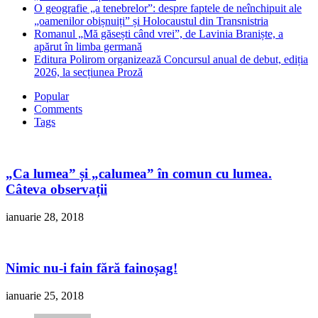
O geografie „a tenebrelor”: despre faptele de neînchipuit ale
„oamenilor obișnuiți” și Holocaustul din Transnistria
Romanul „Mă găsești când vrei”, de Lavinia Braniște, a
apărut în limba germană
Editura Polirom organizează Concursul anual de debut, ediția
2026, la secțiunea Proză
Popular
Comments
Tags
„Ca lumea” și „calumea” în comun cu lumea.
Câteva observații
ianuarie 28, 2018
Nimic nu-i fain fără fainoșag!
ianuarie 25, 2018