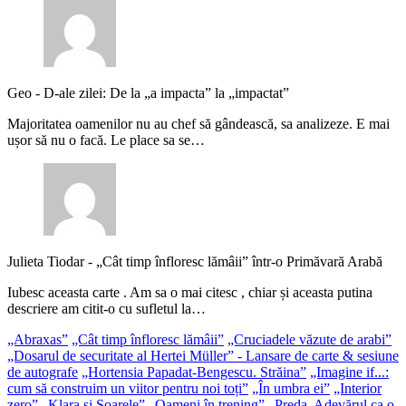
Geo
-
D-ale zilei: De la „a impacta” la „impactat”
Majoritatea oamenilor nu au chef să gândească, sa analizeze. E mai
ușor să nu o facă. Le place sa se…
Julieta Tiodar
-
„Cât timp înfloresc lămâii” într-o Primăvară Arabă
Iubesc aceasta carte . Am sa o mai citesc , chiar și aceasta putina
descriere am citit-o cu sufletul la…
„Abraxas”
„Cât timp înfloresc lămâii”
„Cruciadele văzute de arabi”
„Dosarul de securitate al Hertei Müller” - Lansare de carte & sesiune
de autografe
„Hortensia Papadat-Bengescu. Străina”
„Imagine if...:
cum să construim un viitor pentru noi toți”
„În umbra ei”
„Interior
zero”
„Klara și Soarele”
„Oameni în trening”
„Preda. Adevărul ca o