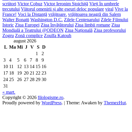
scriitori
Victor Cobuz
Victor Ieronim Stoichiță
Vieți în umbrele
trecutului
Viitorul omenirii și alte eseuri deloc populare
viral
Vive la
France!
Voci la Distanță
vrăjitoare.
vrăjitoarea neagră din Salem
Walter Bonatti
Washington D.C.
Zilele Centenarului
Zilele Filmului
Istoric
Ziua Europei
Ziua învățătorului
Ziua limbii romane
Ziua
Mondială a Teatrului @ODEON
Ziua Națională
Ziua profesorului
Zogru
Zonă complice
Zoulfa Katouh
august 2026
L
Ma
Mi
J
V
S
D
1
2
3
4
5
6
7
8
9
10
11
12
13
14
15
16
17
18
19
20
21
22
23
24
25
26
27
28
29
30
31
« mart.
Copyright © 2026
filologisme.ro
.
Proudly powered by
WordPress
.
|
Theme: Awaken by
ThemezHut
.