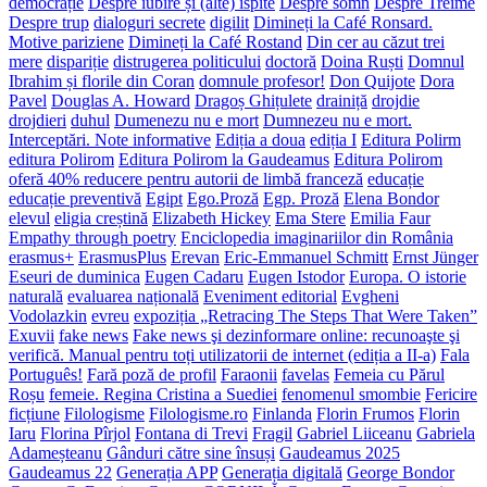
democrație
Despre iubire și (alte) ispite
Despre somn
Despre Treime
Despre trup
dialoguri secrete
digilit
Dimineți la Café Ronsard.
Motive pariziene
Dimineți la Café Rostand
Din cer au căzut trei
mere
dispariție
distrugerea politicului
doctoră
Doina Ruști
Domnul
Ibrahim și florile din Coran
domnule profesor!
Don Quijote
Dora
Pavel
Douglas A. Howard
Dragoș Ghițulete
drainiță
drojdie
drojdieri
duhul
Dumenezu nu e mort
Dumnezeu nu e mort.
Interceptări. Note informative
Ediția a doua
ediția I
Editura Polirm
editura Polirom
Editura Polirom la Gaudeamus
Editura Polirom
oferă 40% reducere pentru autorii de limbă franceză
educație
educație preventivă
Egipt
Ego.Proză
Egp. Proză
Elena Bondor
elevul
eligia creștină
Elizabeth Hickey
Ema Stere
Emilia Faur
Empathy through poetry
Enciclopedia imaginariilor din România
erasmus+
ErasmusPlus
Erevan
Eric-Emmanuel Schmitt
Ernst Jünger
Eseuri de duminica
Eugen Cadaru
Eugen Istodor
Europa. O istorie
naturală
evaluarea națională
Eveniment editorial
Evgheni
Vodolazkin
evreu
expoziția „Retracing The Steps That Were Taken”
Exuvii
fake news
Fake news şi dezinformare online: recunoaşte şi
verifică. Manual pentru toți utilizatorii de internet (ediția a II-a)
Fala
Português!
Fară poză de profil
Faraonii
favelas
Femeia cu Părul
Roșu
femeie. Regina Cristina a Suediei
fenomenul smombie
Fericire
ficțiune
Filologisme
Filologisme.ro
Finlanda
Florin Frumos
Florin
Iaru
Florina Pîrjol
Fontana di Trevi
Fragil
Gabriel Liiceanu
Gabriela
Adameșteanu
Gânduri către sine însuși
Gaudeamus 2025
Gaudeamus 22
Generația APP
Generația digitală
George Bondor