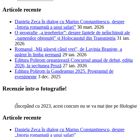
Articole recente
Daniela Zeca în dialog cu Marius Constantinescu, despre
„Istoria romanțată a unui safari”
30 mart. 2026
O geografie „a tenebrelor”: despre faptele de neînchipuit ale
„oamenilor obișnuiți” și Holocaustul din Transnistria
31 ian.
2026
Romanul „Mă găsești când vrei”, de Lavinia Braniște, a
apărut în limba germană
29 ian. 2026
Editura Polirom organizează Concursul anual de debut, ediția
2026, la secțiunea Proză
27 ian. 2026
Editura Polirom la Gaudeamus 2025. Programul de
evenimente
3 dec. 2025
Recenzie într-o fotografie!
(Începând cu 2023, acest concurs nu se va mai ține pe filologi
Articole recente
Daniela Zeca în dialog cu Marius Constantinescu, despre
„Istoria romanțată a unui safari”