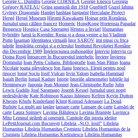
George C. Dumitru
George CORNILĂ
George Enescu
Georgia
Grégory RATEAU
Gripa spaniolă din 1918
Gurdjieff
Guzel Iahina
György Dragomán
Hamlet
hashtag
haștagist
Herculane Project
Hergé
Hergé Museum
Hiromi Kawakami
Hoinar prin România.
Jurnalul unui călător francez
Homeric
HongKong
Hortensia Papadat
Bengescu
Hospice Casa Speranței
Hristos a înviat!
Humanitas
hybridity
Iarnă la Kremlin: Rusia și a doua venire a lui Vladimir
Putin
Iasaman
Identitatea virtuală
Igor ŞAROV
imi pipai cu frica
talpile
Împărăţia cerului şi a eclerului
Institutul Revoluției Române
din Decembrie 1989
Înțelepciunea psihopaților
Interviu
Interviu cu
Doina Ruști
Întoarcere în Bucureștiul interbelic
Înviere
Învierea
Domnului
Ioan Petru Culianu. Bibliografie
Ioan Stan Pătraș
Ioana
Nicolaie
ioana pârvulescu
Ion Jianu
Ionesco. Elegii pentru noul
rinocer
Ionuț Sociu
Iosif Vulcan
Irvin Yalom
Isabella Hammad
Isaiah Berlin
Ismail Kadare
Istorie
Istoriile alimentației
Iubirile lui
Hemingway
Japonia
Jean Monnet
Jean-Christophe Rufin
John
Lewis Gaddis
José Saramago
Joseph Kessel
Jurnalul unei nopți
nedesăvârșite
Kate Robinson
Kazuo Ishiguro
Kefren
Kevin Dutton
Kheops
Khufu
Kinderland
Klimt
Konrad Adenauer
La Două
Bufnițe
La mulți ani
lagăre
lansare carte
Lansare de carte
Lansări de
carte
Laura Spinney
Lavinia Bălulescu
Lavinia Braniște
Lavinica
Mitu
Lemnul strâmb al omenirii. Capitole din istoria ideilor
LePetitJournal.com București
Librăria „Șt.O. Iosif”
Librăria
Humanitas
Librăria Humanitas Cișmigiu
Librăria Humanitas de la
Cişmigiu
Librăria Humanitas Kretzulescu
Librăria Humanitas