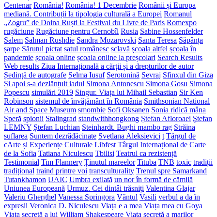
Centenar
România!
România! 1 Decembrie
Românii și Europa
mediană. Contribuții la tipologia culturală a Europei
Romanul
„Zogru” de Doina Ruști la Festival du Livre de Paris
Romexpo
rugăciune
Rugăciune pentru Cernobîl
Rusia
Sabine Hossenfelder
Salem
Salman Rushdie
Sandra Mozarovski
Santa Teresa
Săpânța
șarpe
Sărutul pictat
satul românesc
sclavă
școala altfel
școala în
pandemie
școala online
școala online la preșcolari
Search Results
Web results Ziua Internațională a cărții și a drepturilor de autor
Ședință de autografe
Selma Iusuf
Serotonină
Sevraj
Sfinxul din Giza
Și apoi s-a dezlănțuit iadul
Simona Antonescu
Simona Gosu
Simona
Popescu
simulări 2019
Singur. Viața lui Mihail Sebastian
Sir Ken
Robinson
sistemul de învățământ în România
Smithsonian National
Air and Space Museum
smombie
Sofi Oksanen
Sonia ridică mâna
Speră
spionii
Stalingrad
standwithhongkong
Ștefan Afloroaei
Ştefan
LEMNY
Ștefan Luchian
Steinhardt. Bughi mambo rag
Străina
suflarea
Suntem dezrădăcinate
Svetlana Aleksievici
t
Târgul de
cArte și Experiențe Culturale Libfest
Târgul Internațional de Carte
de la Sofia
Tatiana Niculescu
Tbilisi
Teatrul ca rezistență
Testimonial
Tim Flannery
Ținutul mareelor
Tituba
TNB
toxic
tradiții
tradițional
traind printre voi
transculturality
Trenul spre Samarkand
Tutankhamon
UAIC
Umbra exilată
un nor în formă de cămilă
Uniunea Europeană
Urmuz. Cei dintâi trăsniți
Valentina Glajar
Valeriu Gherghel
Vanessa Springora
Vântul
Vasili
verbul a da în
expresii
Veronica D. Niculescu
Viața e a mea
Viața mea cu Goya
Viața secretă a lui William Shakespeare
Viața secretă a marilor