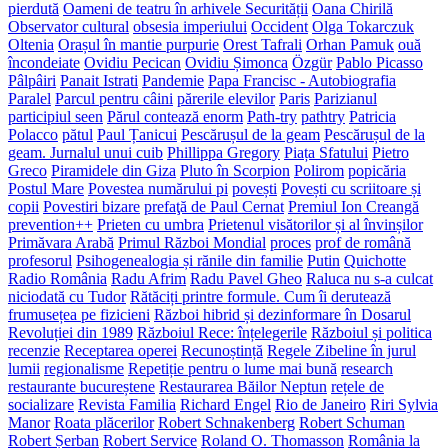
pierdută
Oameni de teatru în arhivele Securității
Oana Chirilă
Observator cultural
obsesia imperiului
Occident
Olga Tokarczuk
Oltenia
Orașul în mantie purpurie
Orest Tafrali
Orhan Pamuk
ouă
încondeiate
Ovidiu Pecican
Ovidiu Șimonca
Özgür
Pablo Picasso
Pâlpâiri
Panait Istrati
Pandemie
Papa Francisc - Autobiografia
Paralel
Parcul pentru câini
părerile elevilor
Paris
Parizianul
participiul seen
Părul contează enorm
Path-try
pathtry
Patricia
Polacco
pătul
Paul Țanicui
Pescărușul de la geam
Pescărușul de la
geam. Jurnalul unui cuib
Phillippa Gregory
Piața Sfatului
Pietro
Greco
Piramidele din Giza
Pluto în Scorpion
Polirom
popicăria
Postul Mare
Povestea numărului pi
povești
Povești cu scriitoare și
copii
Povestiri bizare
prefaţă de Paul Cernat
Premiul Ion Creangă
prevention++
Prieten cu umbra
Prietenul visătorilor și al învinșilor
Primăvara Arabă
Primul Război Mondial
proces
prof de română
profesorul
Psihogenealogia și rănile din familie
Putin
Quichotte
Radio România
Radu Afrim
Radu Pavel Gheo
Raluca nu s-a culcat
niciodată cu Tudor
Rătăciți printre formule. Cum îi derutează
frumusețea pe fizicieni
Război hibrid și dezinformare în Dosarul
Revoluției din 1989
Războiul Rece: înțelegerile
Războiul și politica
recenzie
Receptarea operei
Recunoștință
Regele Zibeline în jurul
lumii
regionalisme
Repetiție pentru o lume mai bună
research
restaurante bucureștene
Restaurarea Băilor Neptun
rețele de
socializare
Revista Familia
Richard Engel
Rio de Janeiro
Riri Sylvia
Manor
Roata plăcerilor
Robert Schnakenberg
Robert Schuman
Robert Șerban
Robert Service
Roland O. Thomasson
România la