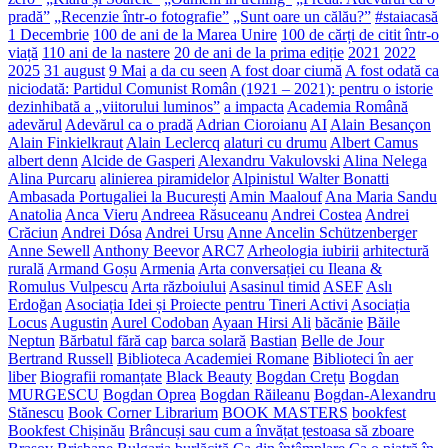
pradă”
„Recenzie într-o fotografie”
„Sunt oare un călău?”
#staiacasă
1 Decembrie
100 de ani de la Marea Unire
100 de cărți de citit într-o
viață
110 ani de la nastere
20 de ani de la prima ediție
2021
2022
2025
31 august
9 Mai
a da cu seen
A fost doar ciumă
A fost odată ca
niciodată: Partidul Comunist Român (1921 – 2021): pentru o istorie
dezinhibată a „viitorului luminos”
a impacta
Academia Română
adevărul
Adevărul ca o pradă
Adrian Cioroianu
AI
Alain Besançon
Alain Finkielkraut
Alain Leclercq
alaturi cu drumu
Albert Camus
albert denn
Alcide de Gasperi
Alexandru Vakulovski
Alina Nelega
Alina Purcaru
alinierea piramidelor
Alpinistul Walter Bonatti
Ambasada Portugaliei la București
Amin Maalouf
Ana Maria Sandu
Anatolia
Anca Vieru
Andreea Răsuceanu
Andrei Costea
Andrei
Crăciun
Andrei Dósa
Andrei Ursu
Anne Ancelin Schützenberger
Anne Sewell
Anthony Beevor
ARC7
Arheologia iubirii
arhitectură
rurală
Armand Goșu
Armenia
Arta conversației cu Ileana &
Romulus Vulpescu
Arta războiului
Asasinul timid
ASEF
Aslı
Erdoğan
Asociația Idei și Proiecte pentru Tineri Activi
Asociația
Locus
Augustin
Aurel Codoban
Ayaan Hirsi Ali
băcănie
Băile
Neptun
Bărbatul fără cap
barca solară
Bastian
Belle de Jour
Bertrand Russell
Biblioteca Academiei Romane
Biblioteci în aer
liber
Biografii romanțate
Black Beauty
Bogdan Crețu
Bogdan
MURGESCU
Bogdan Oprea
Bogdan Răileanu
Bogdan-Alexandru
Stănescu
Book Corner Librarium
BOOK MASTERS
bookfest
Bookfest Chișinău
Brâncuși sau cum a învățat țestoasa să zboare