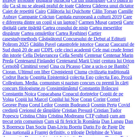
Brașov
Brisbane
Bulgaria
burlăciță
Ca din întâmplare
Ca o piatră în
râu
Ca să nu se aleagă praful de toate
Căderea
Căderea unui dictator
Caiet de repetiții
Cairo
Călătoria lui Quichotte
Călin Torsan
Camille
Aubray
Campanie Crăciun
Capitala europeană a culturii 2019
Care
e diferența dintre un copil și un laptop?
Carmen Mușat
carpetă
Carte
digitală
carte tipărită
Cartea ceasului de nisip
Cartea meseriilor
dispărute
Cartea omuleților
Cartea Reghinei
Cartier
casestudymethods
Câştigătorul Concursului de Debut al Editurii
Polirom 2025
Cătălin Pavel
catastrofele istorice
Caucaz
Caucazul de
Sud după 20 de ani
CDPL
cele cinci academii
Cele mai crude femei
din istorie
Cella Delavrancea
Cella Serghi
Centenar
Centenar Marin
Preda
Centenarul Finlandei
Centenarul Marii Uniri
centura lui Orion
Cernobîl
Cimitirul vesel
Cina cu Picasso
Cine a ucis-o pe Bambi?
Cioran. Ultimul om liber
Cișmigienii
Ciuma
civilizația tradițională
Codruț Baciu
Cogniția Epistemică
colecția Ego
colecția Ego. Proză
Collegium. Media.
comunism și nazism
concurs cu premii în cărți
concurs filologisme.ro
Consimțământul
Constantin Brâncuși
Constantin Noica
Copacabana
Copacul dorințelor
Copiii de pe
Volga
Copiii lui Marcel
Copilul lui Noe
Coran
Corint
Cornel
George Popa
Corul Leilor
Cosmin Budeancă
Cosmin Perța
Covid
credință
Creionul de tâmplărie
Cristian Presură
Cristian Tudor
Popescu
Cristina Chira
Cristina Modreanu
CTP
cultură
cum am
trecut prin comunism
Cum să fii fericit în România
Dan Lungu
Dan
S Boerescu
Dan Sociu
Dan-Liviu Boeriu
Dario Fo
de Paște
De
Ziua națională a Franței
definitiv. o trilogie
Delphine de Vigan