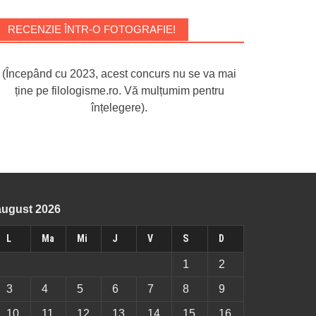
RECENZIE ÎNTR-O FOTOGRAFIE!
(Începând cu 2023, acest concurs nu se va mai
ține pe filologisme.ro. Vă mulțumim pentru
înțelegere).
august 2026
L
Ma
Mi
J
V
S
D
1
2
3
4
5
6
7
8
9
10
11
12
13
14
15
16