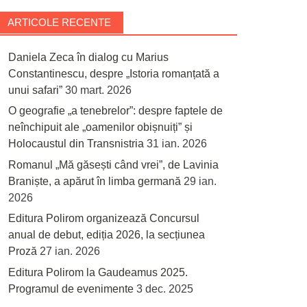
ARTICOLE RECENTE
Daniela Zeca în dialog cu Marius
Constantinescu, despre „Istoria romanțată a
unui safari”
30 mart. 2026
O geografie „a tenebrelor”: despre faptele de
neînchipuit ale „oamenilor obișnuiți” și
Holocaustul din Transnistria
31 ian. 2026
Romanul „Mă găsești când vrei”, de Lavinia
Braniște, a apărut în limba germană
29 ian.
2026
Editura Polirom organizează Concursul
anual de debut, ediția 2026, la secțiunea
Proză
27 ian. 2026
Editura Polirom la Gaudeamus 2025.
Programul de evenimente
3 dec. 2025