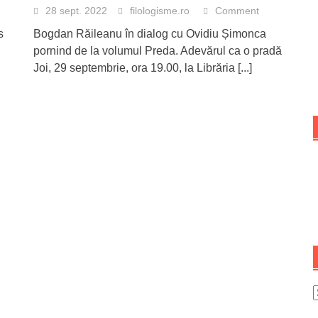
28 sept. 2022
filologisme.ro
Comment
s
Bogdan Răileanu în dialog cu Ovidiu Șimonca
pornind de la volumul Preda. Adevărul ca o pradă
Joi, 29 septembrie, ora 19.00, la Librăria
[...]
A