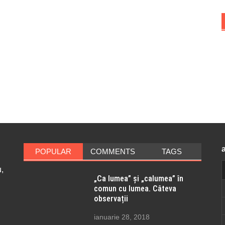
POPULAR
COMMENTS
TAGS
,
„Ca lumea” și „calumea” în
comun cu lumea. Câteva
observații
ianuarie 28, 2018