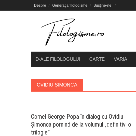
Skip
Despre
Generația filologisme
Susține-ne!
to
content
D-ALE FILOLOGULUI
CARTE
VARIA
OVIDIU ȘIMONCA
Cornel George Popa în dialog cu Ovidiu
Șimonca pornind de la volumul „definitiv. o
trilogie”