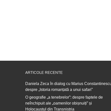
ARTICOLE RECENTE
Daniela Zeca în dialog cu Marius Constantinescu
despre „Istoria romanțată a unui safari”
O geografie „a tenebrelor”: despre faptele de
neînchipuit ale „oamenilor obișnuiți” și
Holocaustul din Transnistria