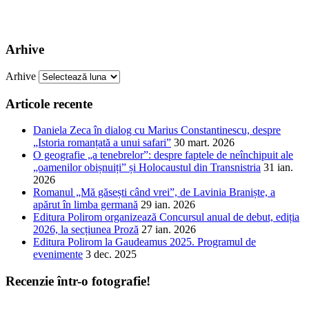
Arhive
Arhive
Articole recente
Daniela Zeca în dialog cu Marius Constantinescu, despre
„Istoria romanțată a unui safari”
30 mart. 2026
O geografie „a tenebrelor”: despre faptele de neînchipuit ale
„oamenilor obișnuiți” și Holocaustul din Transnistria
31 ian.
2026
Romanul „Mă găsești când vrei”, de Lavinia Braniște, a
apărut în limba germană
29 ian. 2026
Editura Polirom organizează Concursul anual de debut, ediția
2026, la secțiunea Proză
27 ian. 2026
Editura Polirom la Gaudeamus 2025. Programul de
evenimente
3 dec. 2025
Recenzie într-o fotografie!