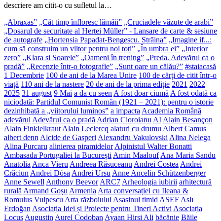
descriere am citit-o cu sufletul la…
„Abraxas”
„Cât timp înfloresc lămâii”
„Cruciadele văzute de arabi”
„Dosarul de securitate al Hertei Müller” - Lansare de carte & sesiune
de autografe
„Hortensia Papadat-Bengescu. Străina”
„Imagine if...:
cum să construim un viitor pentru noi toți”
„În umbra ei”
„Interior
zero”
„Klara și Soarele”
„Oameni în trening”
„Preda. Adevărul ca o
pradă”
„Recenzie într-o fotografie”
„Sunt oare un călău?”
#staiacasă
1 Decembrie
100 de ani de la Marea Unire
100 de cărți de citit într-o
viață
110 ani de la nastere
20 de ani de la prima ediție
2021
2022
2025
31 august
9 Mai
a da cu seen
A fost doar ciumă
A fost odată ca
niciodată: Partidul Comunist Român (1921 – 2021): pentru o istorie
dezinhibată a „viitorului luminos”
a impacta
Academia Română
adevărul
Adevărul ca o pradă
Adrian Cioroianu
AI
Alain Besançon
Alain Finkielkraut
Alain Leclercq
alaturi cu drumu
Albert Camus
albert denn
Alcide de Gasperi
Alexandru Vakulovski
Alina Nelega
Alina Purcaru
alinierea piramidelor
Alpinistul Walter Bonatti
Ambasada Portugaliei la București
Amin Maalouf
Ana Maria Sandu
Anatolia
Anca Vieru
Andreea Răsuceanu
Andrei Costea
Andrei
Crăciun
Andrei Dósa
Andrei Ursu
Anne Ancelin Schützenberger
Anne Sewell
Anthony Beevor
ARC7
Arheologia iubirii
arhitectură
rurală
Armand Goșu
Armenia
Arta conversației cu Ileana &
Romulus Vulpescu
Arta războiului
Asasinul timid
ASEF
Aslı
Erdoğan
Asociația Idei și Proiecte pentru Tineri Activi
Asociația
Locus
Augustin
Aurel Codoban
Ayaan Hirsi Ali
băcănie
Băile