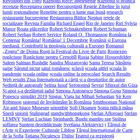
Revoluției din 1989
Războiul Rece: înțelegerile
Războiul și politica
recenzie
Receptarea operei
Recunoștință
Regele Zibeline în jurul
lumii
regionalisme
Repetiție pentru o lume mai bună
research
restaurante bucureștene
Restaurarea Băilor Neptun
rețele de
socializare
Revista Familia
Richard Engel
Rio de Janeiro
Riri Sylvia
Manor
Roata plăcerilor
Robert Schnakenberg
Robert Schuman
Robert Șerban
Robert Service
Roland O. Thomasson
România la
Centenar
România!
România! 1 Decembrie
Românii și Europa
mediană. Contribuții la tipologia culturală a Europei
Romanul
„Zogru” de Doina Ruști la Festival du Livre de Paris
Romexpo
rugăciune
Rugăciune pentru Cernobîl
Rusia
Sabine Hossenfelder
Salem
Salman Rushdie
Sandra Mozarovski
Santa Teresa
Săpânța
șarpe
Sărutul pictat
satul românesc
sclavă
școala altfel
școala în
pandemie
școala online
școala online la preșcolari
Search Results
Web results Ziua Internațională a cărții și a drepturilor de autor
Ședință de autografe
Selma Iusuf
Serotonină
Sevraj
Sfinxul din Giza
Și apoi s-a dezlănțuit iadul
Simona Antonescu
Simona Gosu
Simona
Popescu
simulări 2019
Singur. Viața lui Mihail Sebastian
Sir Ken
Robinson
sistemul de învățământ în România
Smithsonian National
Air and Space Museum
smombie
Sofi Oksanen
Sonia ridică mâna
Speră
spionii
Stalingrad
standwithhongkong
Ștefan Afloroaei
Ştefan
LEMNY
Ștefan Luchian
Steinhardt. Bughi mambo rag
Străina
suflarea
Suntem dezrădăcinate
Svetlana Aleksievici
t
Târgul de
cArte și Experiențe Culturale Libfest
Târgul Internațional de Carte
de la Sofia
Tatiana Niculescu
Tbilisi
Teatrul ca rezistență