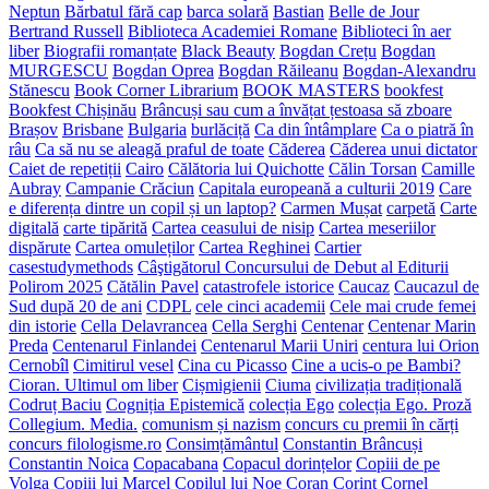
Neptun
Bărbatul fără cap
barca solară
Bastian
Belle de Jour
Bertrand Russell
Biblioteca Academiei Romane
Biblioteci în aer
liber
Biografii romanțate
Black Beauty
Bogdan Crețu
Bogdan
MURGESCU
Bogdan Oprea
Bogdan Răileanu
Bogdan-Alexandru
Stănescu
Book Corner Librarium
BOOK MASTERS
bookfest
Bookfest Chișinău
Brâncuși sau cum a învățat țestoasa să zboare
Brașov
Brisbane
Bulgaria
burlăciță
Ca din întâmplare
Ca o piatră în
râu
Ca să nu se aleagă praful de toate
Căderea
Căderea unui dictator
Caiet de repetiții
Cairo
Călătoria lui Quichotte
Călin Torsan
Camille
Aubray
Campanie Crăciun
Capitala europeană a culturii 2019
Care
e diferența dintre un copil și un laptop?
Carmen Mușat
carpetă
Carte
digitală
carte tipărită
Cartea ceasului de nisip
Cartea meseriilor
dispărute
Cartea omuleților
Cartea Reghinei
Cartier
casestudymethods
Câştigătorul Concursului de Debut al Editurii
Polirom 2025
Cătălin Pavel
catastrofele istorice
Caucaz
Caucazul de
Sud după 20 de ani
CDPL
cele cinci academii
Cele mai crude femei
din istorie
Cella Delavrancea
Cella Serghi
Centenar
Centenar Marin
Preda
Centenarul Finlandei
Centenarul Marii Uniri
centura lui Orion
Cernobîl
Cimitirul vesel
Cina cu Picasso
Cine a ucis-o pe Bambi?
Cioran. Ultimul om liber
Cișmigienii
Ciuma
civilizația tradițională
Codruț Baciu
Cogniția Epistemică
colecția Ego
colecția Ego. Proză
Collegium. Media.
comunism și nazism
concurs cu premii în cărți
concurs filologisme.ro
Consimțământul
Constantin Brâncuși
Constantin Noica
Copacabana
Copacul dorințelor
Copiii de pe
Volga
Copiii lui Marcel
Copilul lui Noe
Coran
Corint
Cornel