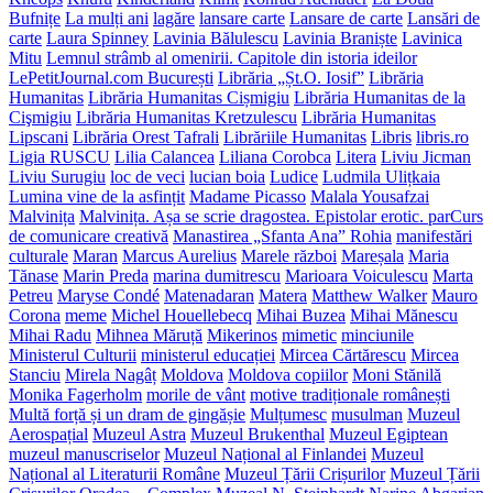
Bufnițe
La mulți ani
lagăre
lansare carte
Lansare de carte
Lansări de
carte
Laura Spinney
Lavinia Bălulescu
Lavinia Braniște
Lavinica
Mitu
Lemnul strâmb al omenirii. Capitole din istoria ideilor
LePetitJournal.com București
Librăria „Șt.O. Iosif”
Librăria
Humanitas
Librăria Humanitas Cișmigiu
Librăria Humanitas de la
Cişmigiu
Librăria Humanitas Kretzulescu
Librăria Humanitas
Lipscani
Librăria Orest Tafrali
Librăriile Humanitas
Libris
libris.ro
Ligia RUSCU
Lilia Calancea
Liliana Corobca
Litera
Liviu Jicman
Liviu Surugiu
loc de veci
lucian boia
Ludice
Ludmila Ulițkaia
Lumina vine de la asfințit
Madame Picasso
Malala Yousafzai
Malvinița
Malvinița. Așa se scrie dragostea. Epistolar erotic. parCurs
de comunicare creativă
Manastirea „Sfanta Ana” Rohia
manifestări
culturale
Maran
Marcus Aurelius
Marele război
Mareșala
Maria
Tănase
Marin Preda
marina dumitrescu
Marioara Voiculescu
Marta
Petreu
Maryse Condé
Matenadaran
Matera
Matthew Walker
Mauro
Corona
meme
Michel Houellebecq
Mihai Buzea
Mihai Mănescu
Mihai Radu
Mihnea Măruță
Mikerinos
mimetic
minciunile
Ministerul Culturii
ministerul educației
Mircea Cărtărescu
Mircea
Stanciu
Mirela Nagâț
Moldova
Moldova copiilor
Moni Stănilă
Monika Fagerholm
morile de vânt
motive tradiționale românești
Multă forță și un dram de gingășie
Mulțumesc
musulman
Muzeul
Aerospațial
Muzeul Astra
Muzeul Brukenthal
Muzeul Egiptean
muzeul manuscriselor
Muzeul Național al Finlandei
Muzeul
Național al Literaturii Române
Muzeul Țării Crișurilor
Muzeul Țării