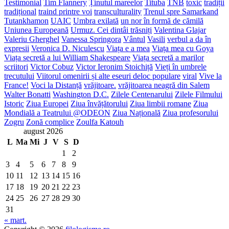
Testimonial
Tim Flannery
Ținutul mareelor
Tituba
TNB
toxic
tradiții
tradițional
traind printre voi
transculturality
Trenul spre Samarkand
Tutankhamon
UAIC
Umbra exilată
un nor în formă de cămilă
Uniunea Europeană
Urmuz. Cei dintâi trăsniți
Valentina Glajar
Valeriu Gherghel
Vanessa Springora
Vântul
Vasili
verbul a da în
expresii
Veronica D. Niculescu
Viața e a mea
Viața mea cu Goya
Viața secretă a lui William Shakespeare
Viața secretă a marilor
scriitori
Victor Cobuz
Victor Ieronim Stoichiță
Vieți în umbrele
trecutului
Viitorul omenirii și alte eseuri deloc populare
viral
Vive la
France!
Voci la Distanță
vrăjitoare.
vrăjitoarea neagră din Salem
Walter Bonatti
Washington D.C.
Zilele Centenarului
Zilele Filmului
Istoric
Ziua Europei
Ziua învățătorului
Ziua limbii romane
Ziua
Mondială a Teatrului @ODEON
Ziua Națională
Ziua profesorului
Zogru
Zonă complice
Zoulfa Katouh
august 2026
L
Ma
Mi
J
V
S
D
1
2
3
4
5
6
7
8
9
10
11
12
13
14
15
16
17
18
19
20
21
22
23
24
25
26
27
28
29
30
31
« mart.