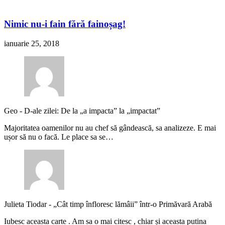
Nimic nu-i fain fără fainoșag!
ianuarie 25, 2018
Geo
-
D-ale zilei: De la „a impacta” la „impactat”
Majoritatea oamenilor nu au chef să gândească, sa analizeze. E mai
ușor să nu o facă. Le place sa se…
Julieta Tiodar
-
„Cât timp înfloresc lămâii” într-o Primăvară Arabă
Iubesc aceasta carte . Am sa o mai citesc , chiar și aceasta putina