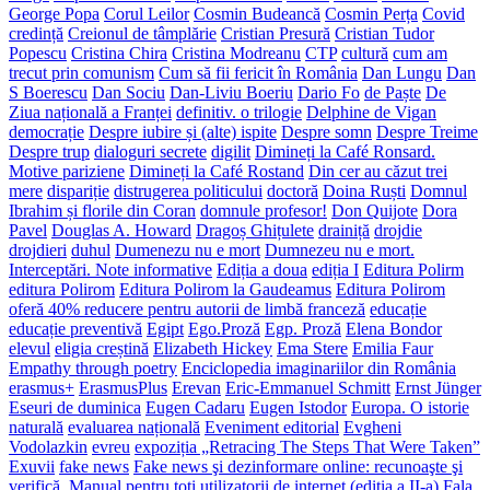
George Popa
Corul Leilor
Cosmin Budeancă
Cosmin Perța
Covid
credință
Creionul de tâmplărie
Cristian Presură
Cristian Tudor
Popescu
Cristina Chira
Cristina Modreanu
CTP
cultură
cum am
trecut prin comunism
Cum să fii fericit în România
Dan Lungu
Dan
S Boerescu
Dan Sociu
Dan-Liviu Boeriu
Dario Fo
de Paște
De
Ziua națională a Franței
definitiv. o trilogie
Delphine de Vigan
democrație
Despre iubire și (alte) ispite
Despre somn
Despre Treime
Despre trup
dialoguri secrete
digilit
Dimineți la Café Ronsard.
Motive pariziene
Dimineți la Café Rostand
Din cer au căzut trei
mere
dispariție
distrugerea politicului
doctoră
Doina Ruști
Domnul
Ibrahim și florile din Coran
domnule profesor!
Don Quijote
Dora
Pavel
Douglas A. Howard
Dragoș Ghițulete
drainiță
drojdie
drojdieri
duhul
Dumenezu nu e mort
Dumnezeu nu e mort.
Interceptări. Note informative
Ediția a doua
ediția I
Editura Polirm
editura Polirom
Editura Polirom la Gaudeamus
Editura Polirom
oferă 40% reducere pentru autorii de limbă franceză
educație
educație preventivă
Egipt
Ego.Proză
Egp. Proză
Elena Bondor
elevul
eligia creștină
Elizabeth Hickey
Ema Stere
Emilia Faur
Empathy through poetry
Enciclopedia imaginariilor din România
erasmus+
ErasmusPlus
Erevan
Eric-Emmanuel Schmitt
Ernst Jünger
Eseuri de duminica
Eugen Cadaru
Eugen Istodor
Europa. O istorie
naturală
evaluarea națională
Eveniment editorial
Evgheni
Vodolazkin
evreu
expoziția „Retracing The Steps That Were Taken”
Exuvii
fake news
Fake news şi dezinformare online: recunoaşte şi
verifică. Manual pentru toți utilizatorii de internet (ediția a II-a)
Fala