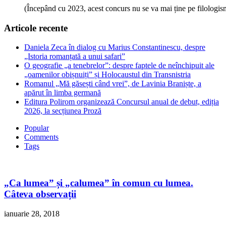
(Începând cu 2023, acest concurs nu se va mai ține pe filologi
Articole recente
Daniela Zeca în dialog cu Marius Constantinescu, despre
„Istoria romanțată a unui safari”
O geografie „a tenebrelor”: despre faptele de neînchipuit ale
„oamenilor obișnuiți” și Holocaustul din Transnistria
Romanul „Mă găsești când vrei”, de Lavinia Braniște, a
apărut în limba germană
Editura Polirom organizează Concursul anual de debut, ediția
2026, la secțiunea Proză
Popular
Comments
Tags
„Ca lumea” și „calumea” în comun cu lumea.
Câteva observații
ianuarie 28, 2018