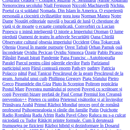
Crișurilor Oradea – Complex Muzeal
N. Steinhardt
Narine Abgarian
Nenorocirea secolului
Niall Ferguson
Niccolò Machiavelli
Nichita.
Poetul ca și soldatul
Nomada. Din Islam în America. O experiență
personală a ciocnirii civilizațiilor
nora iuga
Norman Manea
Notre
Dame
Noutăți editoriale
nuvelă
o bucată de lună
O chestiune de
viață și de moarte
o ecuaţie complicată. Convorbiri cu Lucian
Popescu
o inimă inteligentă
O istorie a Imperiului Otoman
O lume
pierdută
Oameni de teatru în arhivele Securității
Oana Chirilă
Observator cultural
obsesia imperiului
Occident
Olga Tokarczuk
Oltenia
Orașul în mantie purpurie
Orest Tafrali
Orhan Pamuk
ouă
încondeiate
Ovidiu Pecican
Ovidiu Șimonca
Özgür
Pablo Picasso
Pâlpâiri
Panait Istrati
Pandemie
Papa Francisc - Autobiografia
Paralel
Parcul pentru câini
părerile elevilor
Paris
Parizianul
participiul seen
Părul contează enorm
Path-try
pathtry
Patricia
Polacco
pătul
Paul Țanicui
Pescărușul de la geam
Pescărușul de la
geam. Jurnalul unui cuib
Phillippa Gregory
Piața Sfatului
Pietro
Greco
Piramidele din Giza
Pluto în Scorpion
Polirom
popicăria
Postul Mare
Povestea numărului pi
povești
Povești cu scriitoare și
copii
Povestiri bizare
prefaţă de Paul Cernat
Premiul Ion Creangă
prevention++
Prieten cu umbra
Prietenul visătorilor și al învinșilor
Primăvara Arabă
Primul Război Mondial
proces
prof de română
profesorul
Psihogenealogia și rănile din familie
Putin
Quichotte
Radio România
Radu Afrim
Radu Pavel Gheo
Raluca nu s-a culcat
niciodată cu Tudor
Rătăciți printre formule. Cum îi derutează
frumusețea pe fizicieni
Război hibrid și dezinformare în Dosarul