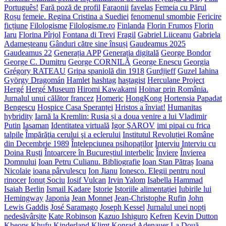
Português!
Fară poză de profil
Faraonii
favelas
Femeia cu Părul
Roșu
femeie. Regina Cristina a Suediei
fenomenul smombie
Fericire
ficțiune
Filologisme
Filologisme.ro
Finlanda
Florin Frumos
Florin
Iaru
Florina Pîrjol
Fontana di Trevi
Fragil
Gabriel Liiceanu
Gabriela
Adameșteanu
Gânduri către sine însuși
Gaudeamus 2025
Gaudeamus 22
Generația APP
Generația digitală
George Bondor
George C. Dumitru
George CORNILĂ
George Enescu
Georgia
Grégory RATEAU
Gripa spaniolă din 1918
Gurdjieff
Guzel Iahina
György Dragomán
Hamlet
hashtag
haștagist
Herculane Project
Hergé
Hergé Museum
Hiromi Kawakami
Hoinar prin România.
Jurnalul unui călător francez
Homeric
HongKong
Hortensia Papadat
Bengescu
Hospice Casa Speranței
Hristos a înviat!
Humanitas
hybridity
Iarnă la Kremlin: Rusia și a doua venire a lui Vladimir
Putin
Iasaman
Identitatea virtuală
Igor ŞAROV
imi pipai cu frica
talpile
Împărăţia cerului şi a eclerului
Institutul Revoluției Române
din Decembrie 1989
Înțelepciunea psihopaților
Interviu
Interviu cu
Doina Ruști
Întoarcere în Bucureștiul interbelic
Înviere
Învierea
Domnului
Ioan Petru Culianu. Bibliografie
Ioan Stan Pătraș
Ioana
Nicolaie
ioana pârvulescu
Ion Jianu
Ionesco. Elegii pentru noul
rinocer
Ionuț Sociu
Iosif Vulcan
Irvin Yalom
Isabella Hammad
Isaiah Berlin
Ismail Kadare
Istorie
Istoriile alimentației
Iubirile lui
Hemingway
Japonia
Jean Monnet
Jean-Christophe Rufin
John
Lewis Gaddis
José Saramago
Joseph Kessel
Jurnalul unei nopți
nedesăvârșite
Kate Robinson
Kazuo Ishiguro
Kefren
Kevin Dutton
Kheops
Khufu
Kinderland
Klimt
Konrad Adenauer
La Două