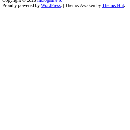
Copyright © 2026
filologisme.ro
.
Proudly powered by
WordPress
.
|
Theme: Awaken by
ThemezHut
.