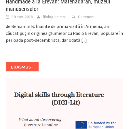
Handmade à la Erevan: Matenadaran, muzeul
manuscriselor
19 nov. 2018
filologisme.ro
Comment
de Beniamin B. Înainte de prima vizită în Armenia, am
căutat puțin originea glumelor cu Radio Erevan, populare în
perioada post-decembristă, dar odată
[...]
ERASMUS+