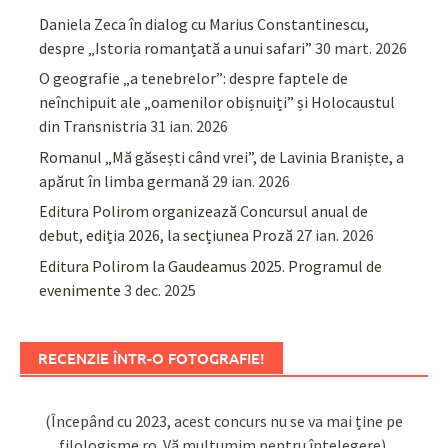
Daniela Zeca în dialog cu Marius Constantinescu,
despre „Istoria romanțată a unui safari”
30 mart. 2026
O geografie „a tenebrelor”: despre faptele de
neînchipuit ale „oamenilor obișnuiți” și Holocaustul
din Transnistria
31 ian. 2026
Romanul „Mă găsești când vrei”, de Lavinia Braniște, a
apărut în limba germană
29 ian. 2026
Editura Polirom organizează Concursul anual de
debut, ediția 2026, la secțiunea Proză
27 ian. 2026
Editura Polirom la Gaudeamus 2025. Programul de
evenimente
3 dec. 2025
RECENZIE ÎNTR-O FOTOGRAFIE!
(Începând cu 2023, acest concurs nu se va mai ține pe
filologisme.ro. Vă mulțumim pentru înțelegere).