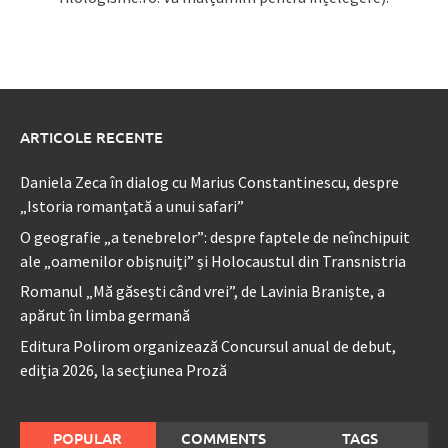
ARTICOLE RECENTE
Daniela Zeca în dialog cu Marius Constantinescu, despre
„Istoria romanțată a unui safari”
O geografie „a tenebrelor”: despre faptele de neînchipuit
ale „oamenilor obișnuiți” și Holocaustul din Transnistria
Romanul „Mă găsești când vrei”, de Lavinia Braniște, a
apărut în limba germană
Editura Polirom organizează Concursul anual de debut,
ediția 2026, la secțiunea Proză
POPULAR
COMMENTS
TAGS