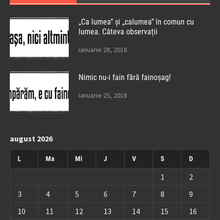
„Ca lumea” și „calumea” în comun cu
lumea. Câteva observații
ianuarie 28, 2018
Nimic nu-i fain fără fainoșag!
ianuarie 25, 2018
august 2026
L
Ma
Mi
J
V
S
D
1
2
3
4
5
6
7
8
9
10
11
12
13
14
15
16