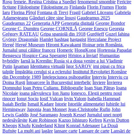
Roșu
femeie. Regina Cristina a Suediei
fenomenul smombie
Fericire
ficțiune
Filologisme
Filologisme.ro
Finlanda
Florin Frumos
Florin
Iaru
Florina Pîrjol
Fontana di Trevi
Fragil
Gabriel Liiceanu
Gabriela
Adameșteanu
Gânduri către sine însuși
Gaudeamus 2025
Gaudeamus 22
Generația APP
Generația digitală
George Bondor
George C. Dumitru
George CORNILĂ
George Enescu
Georgia
Grégory RATEAU
Gripa spaniolă din 1918
Gurdjieff
Guzel Iahina
György Dragomán
Hamlet
hashtag
haștagist
Herculane Project
Hergé
Hergé Museum
Hiromi Kawakami
Hoinar prin România.
Jurnalul unui călător francez
Homeric
HongKong
Hortensia Papadat
Bengescu
Hospice Casa Speranței
Hristos a înviat!
Humanitas
hybridity
Iarnă la Kremlin: Rusia și a doua venire a lui Vladimir
Putin
Iasaman
Identitatea virtuală
Igor ŞAROV
imi pipai cu frica
talpile
Împărăţia cerului şi a eclerului
Institutul Revoluției Române
din Decembrie 1989
Înțelepciunea psihopaților
Interviu
Interviu cu
Doina Ruști
Întoarcere în Bucureștiul interbelic
Înviere
Învierea
Domnului
Ioan Petru Culianu. Bibliografie
Ioan Stan Pătraș
Ioana
Nicolaie
ioana pârvulescu
Ion Jianu
Ionesco. Elegii pentru noul
rinocer
Ionuț Sociu
Iosif Vulcan
Irvin Yalom
Isabella Hammad
Isaiah Berlin
Ismail Kadare
Istorie
Istoriile alimentației
Iubirile lui
Hemingway
Japonia
Jean Monnet
Jean-Christophe Rufin
John
Lewis Gaddis
José Saramago
Joseph Kessel
Jurnalul unei nopți
nedesăvârșite
Kate Robinson
Kazuo Ishiguro
Kefren
Kevin Dutton
Kheops
Khufu
Kinderland
Klimt
Konrad Adenauer
La Două
Bufnițe
La mulți ani
lagăre
lansare carte
Lansare de carte
Lansări de