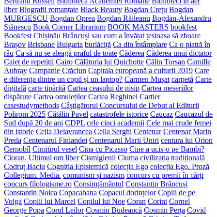
Bertrand Russell
Biblioteca Academiei Romane
Biblioteci în aer
liber
Biografii romanțate
Black Beauty
Bogdan Crețu
Bogdan
MURGESCU
Bogdan Oprea
Bogdan Răileanu
Bogdan-Alexandru
Stănescu
Book Corner Librarium
BOOK MASTERS
bookfest
Bookfest Chișinău
Brâncuși sau cum a învățat țestoasa să zboare
Brașov
Brisbane
Bulgaria
burlăciță
Ca din întâmplare
Ca o piatră în
râu
Ca să nu se aleagă praful de toate
Căderea
Căderea unui dictator
Caiet de repetiții
Cairo
Călătoria lui Quichotte
Călin Torsan
Camille
Aubray
Campanie Crăciun
Capitala europeană a culturii 2019
Care
e diferența dintre un copil și un laptop?
Carmen Mușat
carpetă
Carte
digitală
carte tipărită
Cartea ceasului de nisip
Cartea meseriilor
dispărute
Cartea omuleților
Cartea Reghinei
Cartier
casestudymethods
Câştigătorul Concursului de Debut al Editurii
Polirom 2025
Cătălin Pavel
catastrofele istorice
Caucaz
Caucazul de
Sud după 20 de ani
CDPL
cele cinci academii
Cele mai crude femei
din istorie
Cella Delavrancea
Cella Serghi
Centenar
Centenar Marin
Preda
Centenarul Finlandei
Centenarul Marii Uniri
centura lui Orion
Cernobîl
Cimitirul vesel
Cina cu Picasso
Cine a ucis-o pe Bambi?
Cioran. Ultimul om liber
Cișmigienii
Ciuma
civilizația tradițională
Codruț Baciu
Cogniția Epistemică
colecția Ego
colecția Ego. Proză
Collegium. Media.
comunism și nazism
concurs cu premii în cărți
concurs filologisme.ro
Consimțământul
Constantin Brâncuși
Constantin Noica
Copacabana
Copacul dorințelor
Copiii de pe
Volga
Copiii lui Marcel
Copilul lui Noe
Coran
Corint
Cornel
George Popa
Corul Leilor
Cosmin Budeancă
Cosmin Perța
Covid