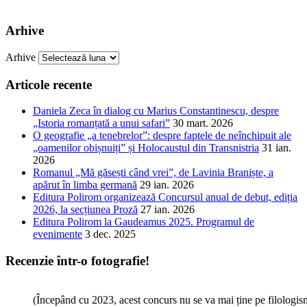
Arhive
Arhive
Articole recente
Daniela Zeca în dialog cu Marius Constantinescu, despre
„Istoria romanțată a unui safari”
30 mart. 2026
O geografie „a tenebrelor”: despre faptele de neînchipuit ale
„oamenilor obișnuiți” și Holocaustul din Transnistria
31 ian.
2026
Romanul „Mă găsești când vrei”, de Lavinia Braniște, a
apărut în limba germană
29 ian. 2026
Editura Polirom organizează Concursul anual de debut, ediția
2026, la secțiunea Proză
27 ian. 2026
Editura Polirom la Gaudeamus 2025. Programul de
evenimente
3 dec. 2025
Recenzie într-o fotografie!
(Începând cu 2023, acest concurs nu se va mai ține pe filologi