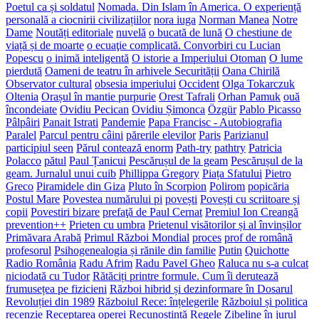
Poetul ca și soldatul
Nomada. Din Islam în America. O experiență
personală a ciocnirii civilizațiilor
nora iuga
Norman Manea
Notre
Dame
Noutăți editoriale
nuvelă
o bucată de lună
O chestiune de
viață și de moarte
o ecuaţie complicată. Convorbiri cu Lucian
Popescu
o inimă inteligentă
O istorie a Imperiului Otoman
O lume
pierdută
Oameni de teatru în arhivele Securității
Oana Chirilă
Observator cultural
obsesia imperiului
Occident
Olga Tokarczuk
Oltenia
Orașul în mantie purpurie
Orest Tafrali
Orhan Pamuk
ouă
încondeiate
Ovidiu Pecican
Ovidiu Șimonca
Özgür
Pablo Picasso
Pâlpâiri
Panait Istrati
Pandemie
Papa Francisc - Autobiografia
Paralel
Parcul pentru câini
părerile elevilor
Paris
Parizianul
participiul seen
Părul contează enorm
Path-try
pathtry
Patricia
Polacco
pătul
Paul Țanicui
Pescărușul de la geam
Pescărușul de la
geam. Jurnalul unui cuib
Phillippa Gregory
Piața Sfatului
Pietro
Greco
Piramidele din Giza
Pluto în Scorpion
Polirom
popicăria
Postul Mare
Povestea numărului pi
povești
Povești cu scriitoare și
copii
Povestiri bizare
prefaţă de Paul Cernat
Premiul Ion Creangă
prevention++
Prieten cu umbra
Prietenul visătorilor și al învinșilor
Primăvara Arabă
Primul Război Mondial
proces
prof de română
profesorul
Psihogenealogia și rănile din familie
Putin
Quichotte
Radio România
Radu Afrim
Radu Pavel Gheo
Raluca nu s-a culcat
niciodată cu Tudor
Rătăciți printre formule. Cum îi derutează
frumusețea pe fizicieni
Război hibrid și dezinformare în Dosarul
Revoluției din 1989
Războiul Rece: înțelegerile
Războiul și politica
recenzie
Receptarea operei
Recunoștință
Regele Zibeline în jurul