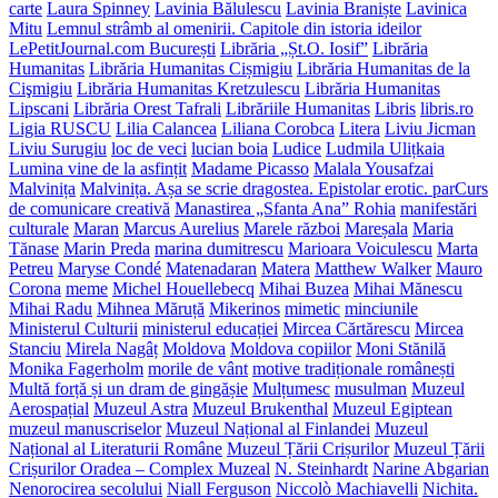
carte
Laura Spinney
Lavinia Bălulescu
Lavinia Braniște
Lavinica
Mitu
Lemnul strâmb al omenirii. Capitole din istoria ideilor
LePetitJournal.com București
Librăria „Șt.O. Iosif”
Librăria
Humanitas
Librăria Humanitas Cișmigiu
Librăria Humanitas de la
Cişmigiu
Librăria Humanitas Kretzulescu
Librăria Humanitas
Lipscani
Librăria Orest Tafrali
Librăriile Humanitas
Libris
libris.ro
Ligia RUSCU
Lilia Calancea
Liliana Corobca
Litera
Liviu Jicman
Liviu Surugiu
loc de veci
lucian boia
Ludice
Ludmila Ulițkaia
Lumina vine de la asfințit
Madame Picasso
Malala Yousafzai
Malvinița
Malvinița. Așa se scrie dragostea. Epistolar erotic. parCurs
de comunicare creativă
Manastirea „Sfanta Ana” Rohia
manifestări
culturale
Maran
Marcus Aurelius
Marele război
Mareșala
Maria
Tănase
Marin Preda
marina dumitrescu
Marioara Voiculescu
Marta
Petreu
Maryse Condé
Matenadaran
Matera
Matthew Walker
Mauro
Corona
meme
Michel Houellebecq
Mihai Buzea
Mihai Mănescu
Mihai Radu
Mihnea Măruță
Mikerinos
mimetic
minciunile
Ministerul Culturii
ministerul educației
Mircea Cărtărescu
Mircea
Stanciu
Mirela Nagâț
Moldova
Moldova copiilor
Moni Stănilă
Monika Fagerholm
morile de vânt
motive tradiționale românești
Multă forță și un dram de gingășie
Mulțumesc
musulman
Muzeul
Aerospațial
Muzeul Astra
Muzeul Brukenthal
Muzeul Egiptean
muzeul manuscriselor
Muzeul Național al Finlandei
Muzeul
Național al Literaturii Române
Muzeul Țării Crișurilor
Muzeul Țării
Crișurilor Oradea – Complex Muzeal
N. Steinhardt
Narine Abgarian
Nenorocirea secolului
Niall Ferguson
Niccolò Machiavelli
Nichita.