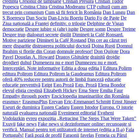
credință
Creionul de tâmplărie
Cristian Presură
Cristian Tudor
Popescu
Cristina Chira
Cristina Modreanu
CTP
cultură
cum am
trecut prin comunism
Cum să fii fericit în România
Dan Lungu
Dan
S Boerescu
Dan Sociu
Dan-Liviu Boeriu
Dario Fo
de Paște
De
Ziua națională a Franței
definitiv. o trilogie
Delphine de Vigan
democrație
Despre iubire și (alte) ispite
Despre somn
Despre Treime
Despre trup
dialoguri secrete
digilit
Dimineți la Café Ronsard.
Motive pariziene
Dimineți la Café Rostand
Din cer au căzut trei
mere
dispariție
distrugerea politicului
doctoră
Doina Ruști
Domnul
Ibrahim și florile din Coran
domnule profesor!
Don Quijote
Dora
Pavel
Douglas A. Howard
Dragoș Ghițulete
drainiță
drojdie
drojdieri
duhul
Dumenezu nu e mort
Dumnezeu nu e mort.
Interceptări. Note informative
Ediția a doua
ediția I
Editura Polirm
editura Polirom
Editura Polirom la Gaudeamus
Editura Polirom
oferă 40% reducere pentru autorii de limbă franceză
educație
educație preventivă
Egipt
Ego.Proză
Egp. Proză
Elena Bondor
elevul
eligia creștină
Elizabeth Hickey
Ema Stere
Emilia Faur
Empathy through poetry
Enciclopedia imaginariilor din România
erasmus+
ErasmusPlus
Erevan
Eric-Emmanuel Schmitt
Ernst Jünger
Eseuri de duminica
Eugen Cadaru
Eugen Istodor
Europa. O istorie
naturală
evaluarea națională
Eveniment editorial
Evgheni
Vodolazkin
evreu
expoziția „Retracing The Steps That Were Taken”
Exuvii
fake news
Fake news şi dezinformare online: recunoaşte şi
verifică. Manual pentru toți utilizatorii de internet (ediția a II-a)
Fala
Português!
Fară poză de profil
Faraonii
favelas
Femeia cu Părul