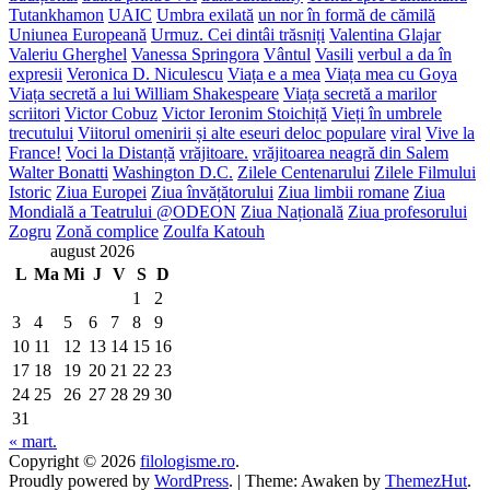
Tutankhamon
UAIC
Umbra exilată
un nor în formă de cămilă
Uniunea Europeană
Urmuz. Cei dintâi trăsniți
Valentina Glajar
Valeriu Gherghel
Vanessa Springora
Vântul
Vasili
verbul a da în
expresii
Veronica D. Niculescu
Viața e a mea
Viața mea cu Goya
Viața secretă a lui William Shakespeare
Viața secretă a marilor
scriitori
Victor Cobuz
Victor Ieronim Stoichiță
Vieți în umbrele
trecutului
Viitorul omenirii și alte eseuri deloc populare
viral
Vive la
France!
Voci la Distanță
vrăjitoare.
vrăjitoarea neagră din Salem
Walter Bonatti
Washington D.C.
Zilele Centenarului
Zilele Filmului
Istoric
Ziua Europei
Ziua învățătorului
Ziua limbii romane
Ziua
Mondială a Teatrului @ODEON
Ziua Națională
Ziua profesorului
Zogru
Zonă complice
Zoulfa Katouh
august 2026
L
Ma
Mi
J
V
S
D
1
2
3
4
5
6
7
8
9
10
11
12
13
14
15
16
17
18
19
20
21
22
23
24
25
26
27
28
29
30
31
« mart.
Copyright © 2026
filologisme.ro
.
Proudly powered by
WordPress
.
|
Theme: Awaken by
ThemezHut
.