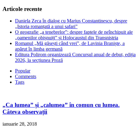
Articole recente
Daniela Zeca în dialog cu Marius Constantinescu, despre
„Istoria romanțată a unui safari”
O geografie „a tenebrelor”: despre faptele de neînchipuit ale
„oamenilor obișnuiți” și Holocaustul din Transnistria
Romanul „Mă găsești când vrei”, de Lavinia Braniște, a
apărut în limba germană
Editura Polirom organizează Concursul anual de debut, ediția
2026, la secțiunea Proză
Popular
Comments
Tags
„Ca lumea” și „calumea” în comun cu lumea.
Câteva observații
ianuarie 28, 2018