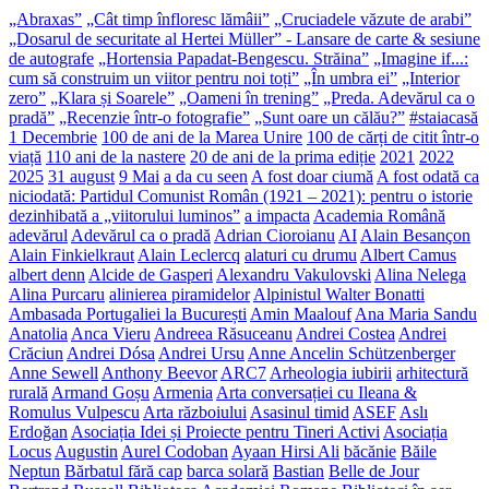
„Abraxas”
„Cât timp înfloresc lămâii”
„Cruciadele văzute de arabi”
„Dosarul de securitate al Hertei Müller” - Lansare de carte & sesiune
de autografe
„Hortensia Papadat-Bengescu. Străina”
„Imagine if...:
cum să construim un viitor pentru noi toți”
„În umbra ei”
„Interior
zero”
„Klara și Soarele”
„Oameni în trening”
„Preda. Adevărul ca o
pradă”
„Recenzie într-o fotografie”
„Sunt oare un călău?”
#staiacasă
1 Decembrie
100 de ani de la Marea Unire
100 de cărți de citit într-o
viață
110 ani de la nastere
20 de ani de la prima ediție
2021
2022
2025
31 august
9 Mai
a da cu seen
A fost doar ciumă
A fost odată ca
niciodată: Partidul Comunist Român (1921 – 2021): pentru o istorie
dezinhibată a „viitorului luminos”
a impacta
Academia Română
adevărul
Adevărul ca o pradă
Adrian Cioroianu
AI
Alain Besançon
Alain Finkielkraut
Alain Leclercq
alaturi cu drumu
Albert Camus
albert denn
Alcide de Gasperi
Alexandru Vakulovski
Alina Nelega
Alina Purcaru
alinierea piramidelor
Alpinistul Walter Bonatti
Ambasada Portugaliei la București
Amin Maalouf
Ana Maria Sandu
Anatolia
Anca Vieru
Andreea Răsuceanu
Andrei Costea
Andrei
Crăciun
Andrei Dósa
Andrei Ursu
Anne Ancelin Schützenberger
Anne Sewell
Anthony Beevor
ARC7
Arheologia iubirii
arhitectură
rurală
Armand Goșu
Armenia
Arta conversației cu Ileana &
Romulus Vulpescu
Arta războiului
Asasinul timid
ASEF
Aslı
Erdoğan
Asociația Idei și Proiecte pentru Tineri Activi
Asociația
Locus
Augustin
Aurel Codoban
Ayaan Hirsi Ali
băcănie
Băile
Neptun
Bărbatul fără cap
barca solară
Bastian
Belle de Jour