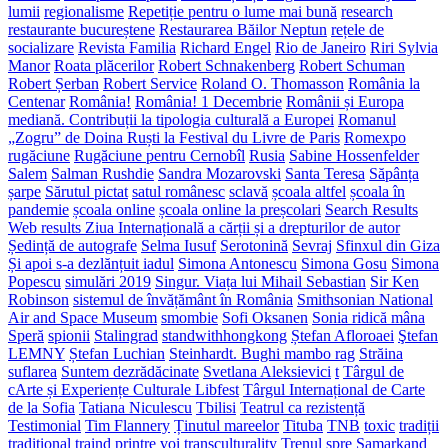
lumii
regionalisme
Repetiție pentru o lume mai bună
research
restaurante bucureștene
Restaurarea Băilor Neptun
rețele de
socializare
Revista Familia
Richard Engel
Rio de Janeiro
Riri Sylvia
Manor
Roata plăcerilor
Robert Schnakenberg
Robert Schuman
Robert Șerban
Robert Service
Roland O. Thomasson
România la
Centenar
România!
România! 1 Decembrie
Românii și Europa
mediană. Contribuții la tipologia culturală a Europei
Romanul
„Zogru” de Doina Ruști la Festival du Livre de Paris
Romexpo
rugăciune
Rugăciune pentru Cernobîl
Rusia
Sabine Hossenfelder
Salem
Salman Rushdie
Sandra Mozarovski
Santa Teresa
Săpânța
șarpe
Sărutul pictat
satul românesc
sclavă
școala altfel
școala în
pandemie
școala online
școala online la preșcolari
Search Results
Web results Ziua Internațională a cărții și a drepturilor de autor
Ședință de autografe
Selma Iusuf
Serotonină
Sevraj
Sfinxul din Giza
Și apoi s-a dezlănțuit iadul
Simona Antonescu
Simona Gosu
Simona
Popescu
simulări 2019
Singur. Viața lui Mihail Sebastian
Sir Ken
Robinson
sistemul de învățământ în România
Smithsonian National
Air and Space Museum
smombie
Sofi Oksanen
Sonia ridică mâna
Speră
spionii
Stalingrad
standwithhongkong
Ștefan Afloroaei
Ştefan
LEMNY
Ștefan Luchian
Steinhardt. Bughi mambo rag
Străina
suflarea
Suntem dezrădăcinate
Svetlana Aleksievici
t
Târgul de
cArte și Experiențe Culturale Libfest
Târgul Internațional de Carte
de la Sofia
Tatiana Niculescu
Tbilisi
Teatrul ca rezistență
Testimonial
Tim Flannery
Ținutul mareelor
Tituba
TNB
toxic
tradiții
tradițional
traind printre voi
transculturality
Trenul spre Samarkand