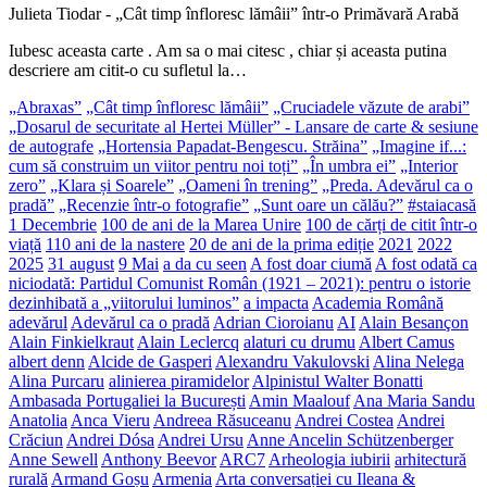
Julieta Tiodar
-
„Cât timp înfloresc lămâii” într-o Primăvară Arabă
Iubesc aceasta carte . Am sa o mai citesc , chiar și aceasta putina
descriere am citit-o cu sufletul la…
„Abraxas”
„Cât timp înfloresc lămâii”
„Cruciadele văzute de arabi”
„Dosarul de securitate al Hertei Müller” - Lansare de carte & sesiune
de autografe
„Hortensia Papadat-Bengescu. Străina”
„Imagine if...:
cum să construim un viitor pentru noi toți”
„În umbra ei”
„Interior
zero”
„Klara și Soarele”
„Oameni în trening”
„Preda. Adevărul ca o
pradă”
„Recenzie într-o fotografie”
„Sunt oare un călău?”
#staiacasă
1 Decembrie
100 de ani de la Marea Unire
100 de cărți de citit într-o
viață
110 ani de la nastere
20 de ani de la prima ediție
2021
2022
2025
31 august
9 Mai
a da cu seen
A fost doar ciumă
A fost odată ca
niciodată: Partidul Comunist Român (1921 – 2021): pentru o istorie
dezinhibată a „viitorului luminos”
a impacta
Academia Română
adevărul
Adevărul ca o pradă
Adrian Cioroianu
AI
Alain Besançon
Alain Finkielkraut
Alain Leclercq
alaturi cu drumu
Albert Camus
albert denn
Alcide de Gasperi
Alexandru Vakulovski
Alina Nelega
Alina Purcaru
alinierea piramidelor
Alpinistul Walter Bonatti
Ambasada Portugaliei la București
Amin Maalouf
Ana Maria Sandu
Anatolia
Anca Vieru
Andreea Răsuceanu
Andrei Costea
Andrei
Crăciun
Andrei Dósa
Andrei Ursu
Anne Ancelin Schützenberger
Anne Sewell
Anthony Beevor
ARC7
Arheologia iubirii
arhitectură
rurală
Armand Goșu
Armenia
Arta conversației cu Ileana &