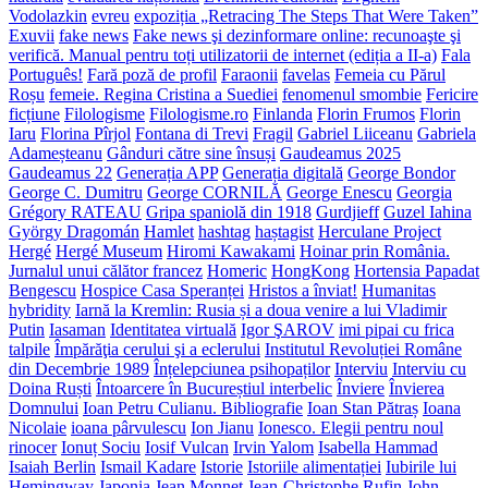
Vodolazkin
evreu
expoziția „Retracing The Steps That Were Taken”
Exuvii
fake news
Fake news şi dezinformare online: recunoaşte şi
verifică. Manual pentru toți utilizatorii de internet (ediția a II-a)
Fala
Português!
Fară poză de profil
Faraonii
favelas
Femeia cu Părul
Roșu
femeie. Regina Cristina a Suediei
fenomenul smombie
Fericire
ficțiune
Filologisme
Filologisme.ro
Finlanda
Florin Frumos
Florin
Iaru
Florina Pîrjol
Fontana di Trevi
Fragil
Gabriel Liiceanu
Gabriela
Adameșteanu
Gânduri către sine însuși
Gaudeamus 2025
Gaudeamus 22
Generația APP
Generația digitală
George Bondor
George C. Dumitru
George CORNILĂ
George Enescu
Georgia
Grégory RATEAU
Gripa spaniolă din 1918
Gurdjieff
Guzel Iahina
György Dragomán
Hamlet
hashtag
haștagist
Herculane Project
Hergé
Hergé Museum
Hiromi Kawakami
Hoinar prin România.
Jurnalul unui călător francez
Homeric
HongKong
Hortensia Papadat
Bengescu
Hospice Casa Speranței
Hristos a înviat!
Humanitas
hybridity
Iarnă la Kremlin: Rusia și a doua venire a lui Vladimir
Putin
Iasaman
Identitatea virtuală
Igor ŞAROV
imi pipai cu frica
talpile
Împărăţia cerului şi a eclerului
Institutul Revoluției Române
din Decembrie 1989
Înțelepciunea psihopaților
Interviu
Interviu cu
Doina Ruști
Întoarcere în Bucureștiul interbelic
Înviere
Învierea
Domnului
Ioan Petru Culianu. Bibliografie
Ioan Stan Pătraș
Ioana
Nicolaie
ioana pârvulescu
Ion Jianu
Ionesco. Elegii pentru noul
rinocer
Ionuț Sociu
Iosif Vulcan
Irvin Yalom
Isabella Hammad
Isaiah Berlin
Ismail Kadare
Istorie
Istoriile alimentației
Iubirile lui
Hemingway
Japonia
Jean Monnet
Jean-Christophe Rufin
John