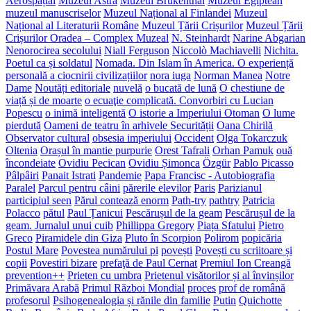
Aerospațial
Muzeul Astra
Muzeul Brukenthal
Muzeul Egiptean
muzeul manuscriselor
Muzeul Național al Finlandei
Muzeul
Național al Literaturii Române
Muzeul Țării Crișurilor
Muzeul Țării
Crișurilor Oradea – Complex Muzeal
N. Steinhardt
Narine Abgarian
Nenorocirea secolului
Niall Ferguson
Niccolò Machiavelli
Nichita.
Poetul ca și soldatul
Nomada. Din Islam în America. O experiență
personală a ciocnirii civilizațiilor
nora iuga
Norman Manea
Notre
Dame
Noutăți editoriale
nuvelă
o bucată de lună
O chestiune de
viață și de moarte
o ecuaţie complicată. Convorbiri cu Lucian
Popescu
o inimă inteligentă
O istorie a Imperiului Otoman
O lume
pierdută
Oameni de teatru în arhivele Securității
Oana Chirilă
Observator cultural
obsesia imperiului
Occident
Olga Tokarczuk
Oltenia
Orașul în mantie purpurie
Orest Tafrali
Orhan Pamuk
ouă
încondeiate
Ovidiu Pecican
Ovidiu Șimonca
Özgür
Pablo Picasso
Pâlpâiri
Panait Istrati
Pandemie
Papa Francisc - Autobiografia
Paralel
Parcul pentru câini
părerile elevilor
Paris
Parizianul
participiul seen
Părul contează enorm
Path-try
pathtry
Patricia
Polacco
pătul
Paul Țanicui
Pescărușul de la geam
Pescărușul de la
geam. Jurnalul unui cuib
Phillippa Gregory
Piața Sfatului
Pietro
Greco
Piramidele din Giza
Pluto în Scorpion
Polirom
popicăria
Postul Mare
Povestea numărului pi
povești
Povești cu scriitoare și
copii
Povestiri bizare
prefaţă de Paul Cernat
Premiul Ion Creangă
prevention++
Prieten cu umbra
Prietenul visătorilor și al învinșilor
Primăvara Arabă
Primul Război Mondial
proces
prof de română
profesorul
Psihogenealogia și rănile din familie
Putin
Quichotte