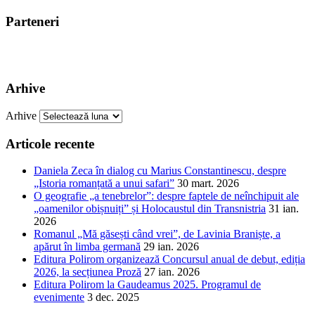
Parteneri
Arhive
Arhive
Articole recente
Daniela Zeca în dialog cu Marius Constantinescu, despre
„Istoria romanțată a unui safari”
30 mart. 2026
O geografie „a tenebrelor”: despre faptele de neînchipuit ale
„oamenilor obișnuiți” și Holocaustul din Transnistria
31 ian.
2026
Romanul „Mă găsești când vrei”, de Lavinia Braniște, a
apărut în limba germană
29 ian. 2026
Editura Polirom organizează Concursul anual de debut, ediția
2026, la secțiunea Proză
27 ian. 2026
Editura Polirom la Gaudeamus 2025. Programul de
evenimente
3 dec. 2025