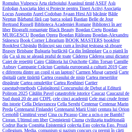
Romulus Vulpescu
Arta războiului
Asasinul timid
ASEF
Aslı
Erdoğan
Asociația Idei și Proiecte pentru Tineri Activi
Asociația
Locus
Augustin
Aurel Codoban
Ayaan Hirsi Ali
băcănie
Băile
Neptun
Bărbatul fără cap
barca solară
Bastian
Belle de Jour
Bertrand Russell
Biblioteca Academiei Romane
Biblioteci în aer
liber
Biografii romanțate
Black Beauty
Bogdan Crețu
Bogdan
MURGESCU
Bogdan Oprea
Bogdan Răileanu
Bogdan-Alexandru
Stănescu
Book Corner Librarium
BOOK MASTERS
bookfest
Bookfest Chișinău
Brâncuși sau cum a învățat țestoasa să zboare
Brașov
Brisbane
Bulgaria
burlăciță
Ca din întâmplare
Ca o piatră în
râu
Ca să nu se aleagă praful de toate
Căderea
Căderea unui dictator
Caiet de repetiții
Cairo
Călătoria lui Quichotte
Călin Torsan
Camille
Aubray
Campanie Crăciun
Capitala europeană a culturii 2019
Care
e diferența dintre un copil și un laptop?
Carmen Mușat
carpetă
Carte
digitală
carte tipărită
Cartea ceasului de nisip
Cartea meseriilor
dispărute
Cartea omuleților
Cartea Reghinei
Cartier
casestudymethods
Câştigătorul Concursului de Debut al Editurii
Polirom 2025
Cătălin Pavel
catastrofele istorice
Caucaz
Caucazul de
Sud după 20 de ani
CDPL
cele cinci academii
Cele mai crude femei
din istorie
Cella Delavrancea
Cella Serghi
Centenar
Centenar Marin
Preda
Centenarul Finlandei
Centenarul Marii Uniri
centura lui Orion
Cernobîl
Cimitirul vesel
Cina cu Picasso
Cine a ucis-o pe Bambi?
Cioran. Ultimul om liber
Cișmigienii
Ciuma
civilizația tradițională
Codruț Baciu
Cogniția Epistemică
colecția Ego
colecția Ego. Proză
Collegium. Media.
comunism și nazism
concurs cu premii în cărți