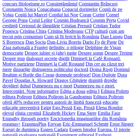
concurs filologisme.ro
Consimțământul
Constantin Brâncuși
Constantin Noica
Copacabana
Copacul dorințelor
Copiii de pe
Volga
Copiii lui Marcel
Copilul lui Noe
Coran
Corint
Cornel
George Popa
Corul Leilor
Cosmin Budeancă
Cosmin Perța
Covid
credință
Creionul de tâmplărie
Cristian Presură
Cristian Tudor
Popescu
Cristina Chira
Cristina Modreanu
CTP
cultură
cum am
trecut prin comunism
Cum să fii fericit în România
Dan Lungu
Dan
S Boerescu
Dan Sociu
Dan-Liviu Boeriu
Dario Fo
de Paște
De
Ziua națională a Franței
definitiv. o trilogie
Delphine de Vigan
democrație
Despre iubire și (alte) ispite
Despre somn
Despre Treime
Despre trup
dialoguri secrete
digilit
Dimineți la Café Ronsard.
Motive pariziene
Dimineți la Café Rostand
Din cer au căzut trei
mere
dispariție
distrugerea politicului
doctoră
Doina Ruști
Domnul
Ibrahim și florile din Coran
domnule profesor!
Don Quijote
Dora
Pavel
Douglas A. Howard
Dragoș Ghițulete
drainiță
drojdie
drojdieri
duhul
Dumenezu nu e mort
Dumnezeu nu e mort.
Interceptări. Note informative
Ediția a doua
ediția I
Editura Polirm
editura Polirom
Editura Polirom la Gaudeamus
Editura Polirom
oferă 40% reducere pentru autorii de limbă franceză
educație
educație preventivă
Egipt
Ego.Proză
Egp. Proză
Elena Bondor
elevul
eligia creștină
Elizabeth Hickey
Ema Stere
Emilia Faur
Empathy through poetry
Enciclopedia imaginariilor din România
erasmus+
ErasmusPlus
Erevan
Eric-Emmanuel Schmitt
Ernst Jünger
Eseuri de duminica
Eugen Cadaru
Eugen Istodor
Europa. O istorie
naturală
evaluarea națională
Eveniment editorial
Evgheni