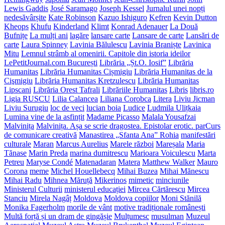
Lewis Gaddis
José Saramago
Joseph Kessel
Jurnalul unei nopți
nedesăvârșite
Kate Robinson
Kazuo Ishiguro
Kefren
Kevin Dutton
Kheops
Khufu
Kinderland
Klimt
Konrad Adenauer
La Două
Bufnițe
La mulți ani
lagăre
lansare carte
Lansare de carte
Lansări de
carte
Laura Spinney
Lavinia Bălulescu
Lavinia Braniște
Lavinica
Mitu
Lemnul strâmb al omenirii. Capitole din istoria ideilor
LePetitJournal.com București
Librăria „Șt.O. Iosif”
Librăria
Humanitas
Librăria Humanitas Cișmigiu
Librăria Humanitas de la
Cişmigiu
Librăria Humanitas Kretzulescu
Librăria Humanitas
Lipscani
Librăria Orest Tafrali
Librăriile Humanitas
Libris
libris.ro
Ligia RUSCU
Lilia Calancea
Liliana Corobca
Litera
Liviu Jicman
Liviu Surugiu
loc de veci
lucian boia
Ludice
Ludmila Ulițkaia
Lumina vine de la asfințit
Madame Picasso
Malala Yousafzai
Malvinița
Malvinița. Așa se scrie dragostea. Epistolar erotic. parCurs
de comunicare creativă
Manastirea „Sfanta Ana” Rohia
manifestări
culturale
Maran
Marcus Aurelius
Marele război
Mareșala
Maria
Tănase
Marin Preda
marina dumitrescu
Marioara Voiculescu
Marta
Petreu
Maryse Condé
Matenadaran
Matera
Matthew Walker
Mauro
Corona
meme
Michel Houellebecq
Mihai Buzea
Mihai Mănescu
Mihai Radu
Mihnea Măruță
Mikerinos
mimetic
minciunile
Ministerul Culturii
ministerul educației
Mircea Cărtărescu
Mircea
Stanciu
Mirela Nagâț
Moldova
Moldova copiilor
Moni Stănilă
Monika Fagerholm
morile de vânt
motive tradiționale românești
Multă forță și un dram de gingășie
Mulțumesc
musulman
Muzeul