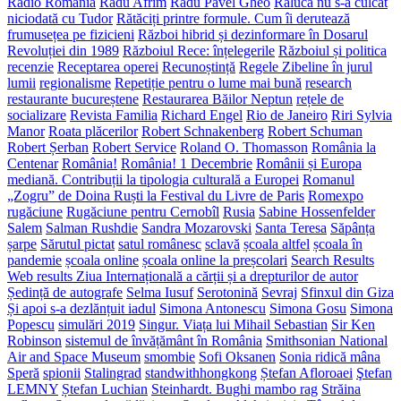
Radio România
Radu Afrim
Radu Pavel Gheo
Raluca nu s-a culcat
niciodată cu Tudor
Rătăciți printre formule. Cum îi derutează
frumusețea pe fizicieni
Război hibrid și dezinformare în Dosarul
Revoluției din 1989
Războiul Rece: înțelegerile
Războiul și politica
recenzie
Receptarea operei
Recunoștință
Regele Zibeline în jurul
lumii
regionalisme
Repetiție pentru o lume mai bună
research
restaurante bucureștene
Restaurarea Băilor Neptun
rețele de
socializare
Revista Familia
Richard Engel
Rio de Janeiro
Riri Sylvia
Manor
Roata plăcerilor
Robert Schnakenberg
Robert Schuman
Robert Șerban
Robert Service
Roland O. Thomasson
România la
Centenar
România!
România! 1 Decembrie
Românii și Europa
mediană. Contribuții la tipologia culturală a Europei
Romanul
„Zogru” de Doina Ruști la Festival du Livre de Paris
Romexpo
rugăciune
Rugăciune pentru Cernobîl
Rusia
Sabine Hossenfelder
Salem
Salman Rushdie
Sandra Mozarovski
Santa Teresa
Săpânța
șarpe
Sărutul pictat
satul românesc
sclavă
școala altfel
școala în
pandemie
școala online
școala online la preșcolari
Search Results
Web results Ziua Internațională a cărții și a drepturilor de autor
Ședință de autografe
Selma Iusuf
Serotonină
Sevraj
Sfinxul din Giza
Și apoi s-a dezlănțuit iadul
Simona Antonescu
Simona Gosu
Simona
Popescu
simulări 2019
Singur. Viața lui Mihail Sebastian
Sir Ken
Robinson
sistemul de învățământ în România
Smithsonian National
Air and Space Museum
smombie
Sofi Oksanen
Sonia ridică mâna
Speră
spionii
Stalingrad
standwithhongkong
Ștefan Afloroaei
Ştefan
LEMNY
Ștefan Luchian
Steinhardt. Bughi mambo rag
Străina