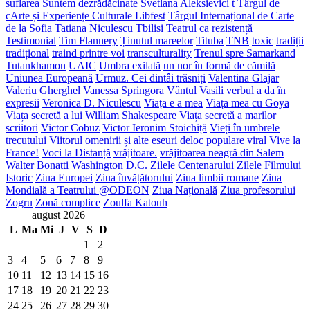
suflarea
Suntem dezrădăcinate
Svetlana Aleksievici
t
Târgul de
cArte și Experiențe Culturale Libfest
Târgul Internațional de Carte
de la Sofia
Tatiana Niculescu
Tbilisi
Teatrul ca rezistență
Testimonial
Tim Flannery
Ținutul mareelor
Tituba
TNB
toxic
tradiții
tradițional
traind printre voi
transculturality
Trenul spre Samarkand
Tutankhamon
UAIC
Umbra exilată
un nor în formă de cămilă
Uniunea Europeană
Urmuz. Cei dintâi trăsniți
Valentina Glajar
Valeriu Gherghel
Vanessa Springora
Vântul
Vasili
verbul a da în
expresii
Veronica D. Niculescu
Viața e a mea
Viața mea cu Goya
Viața secretă a lui William Shakespeare
Viața secretă a marilor
scriitori
Victor Cobuz
Victor Ieronim Stoichiță
Vieți în umbrele
trecutului
Viitorul omenirii și alte eseuri deloc populare
viral
Vive la
France!
Voci la Distanță
vrăjitoare.
vrăjitoarea neagră din Salem
Walter Bonatti
Washington D.C.
Zilele Centenarului
Zilele Filmului
Istoric
Ziua Europei
Ziua învățătorului
Ziua limbii romane
Ziua
Mondială a Teatrului @ODEON
Ziua Națională
Ziua profesorului
Zogru
Zonă complice
Zoulfa Katouh
august 2026
L
Ma
Mi
J
V
S
D
1
2
3
4
5
6
7
8
9
10
11
12
13
14
15
16
17
18
19
20
21
22
23
24
25
26
27
28
29
30