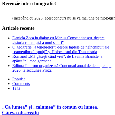
Recenzie într-o fotografie!
(Începând cu 2023, acest concurs nu se va mai ține pe filologi
Articole recente
Daniela Zeca în dialog cu Marius Constantinescu, despre
„Istoria romanțată a unui safari”
O geografie „a tenebrelor”: despre faptele de neînchipuit ale
„oamenilor obișnuiți” și Holocaustul din Transnistria
Romanul „Mă găsești când vrei”, de Lavinia Braniște, a
apărut în limba germană
Editura Polirom organizează Concursul anual de debut, ediția
2026, la secțiunea Proză
Popular
Comments
Tags
„Ca lumea” și „calumea” în comun cu lumea.
Câteva observații