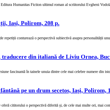
a Editura Humanitas Fiction ultimul roman al scriitorului Evgheni Vodo
i, Iași, Polirom, 208 p.
 repetiții conturează o perspectivă subiectivă asupra personalității u
 traducere din italiană de Liviu Ornea, Buc
une fascinantă în tainele unuia dintre cele mai celebre numere din isto
ântână pe un drum secetos, Iași, Polirom, 1
eră cititorului o perspectivă diferită și, de cele mai multe ori, mai c