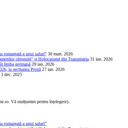
a romanțată a unui safari”
30 mart. 2026
amenilor obișnuiți” și Holocaustul din Transnistria
31 ian. 2026
 în limba germană
29 ian. 2026
026, la secțiunea Proză
27 ian. 2026
3 dec. 2025
sme.ro. Vă mulțumim pentru înțelegere).
a romanțată a unui safari”