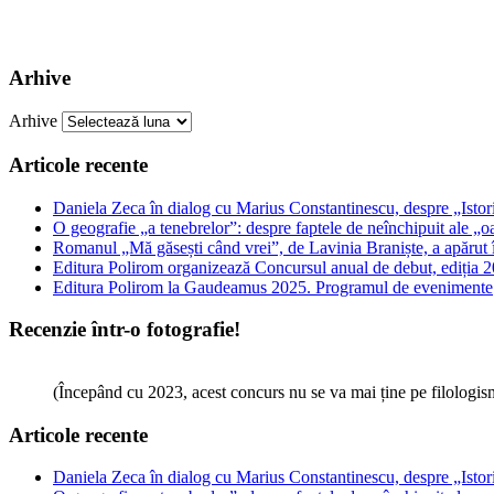
Arhive
Arhive
Articole recente
Daniela Zeca în dialog cu Marius Constantinescu, despre „Istori
O geografie „a tenebrelor”: despre faptele de neînchipuit ale „o
Romanul „Mă găsești când vrei”, de Lavinia Braniște, a apărut
Editura Polirom organizează Concursul anual de debut, ediția 2
Editura Polirom la Gaudeamus 2025. Programul de evenimente
Recenzie într-o fotografie!
(Începând cu 2023, acest concurs nu se va mai ține pe filologi
Articole recente
Daniela Zeca în dialog cu Marius Constantinescu, despre „Istori