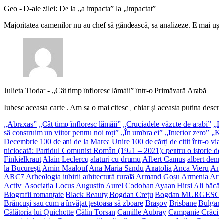
Geo
-
D-ale zilei: De la „a impacta” la „impactat”
Majoritatea oamenilor nu au chef să gândească, sa analizeze. E mai uș
Julieta Tiodar
-
„Cât timp înfloresc lămâii” într-o Primăvară Arabă
Iubesc aceasta carte . Am sa o mai citesc , chiar și aceasta putina descr
„Abraxas”
„Cât timp înfloresc lămâii”
„Cruciadele văzute de arabi”
„
să construim un viitor pentru noi toți”
„În umbra ei”
„Interior zero”
„K
Decembrie
100 de ani de la Marea Unire
100 de cărți de citit într-o vi
niciodată: Partidul Comunist Român (1921 – 2021): pentru o istorie de
Finkielkraut
Alain Leclercq
alaturi cu drumu
Albert Camus
albert den
la București
Amin Maalouf
Ana Maria Sandu
Anatolia
Anca Vieru
An
ARC7
Arheologia iubirii
arhitectură rurală
Armand Goșu
Armenia
Ar
Activi
Asociația Locus
Augustin
Aurel Codoban
Ayaan Hirsi Ali
băcă
Biografii romanțate
Black Beauty
Bogdan Crețu
Bogdan MURGES
Brâncuși sau cum a învățat țestoasa să zboare
Brașov
Brisbane
Bulgar
Călătoria lui Quichotte
Călin Torsan
Camille Aubray
Campanie Crăci