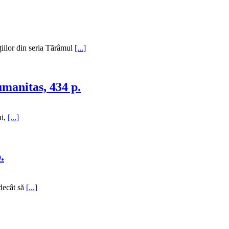
iilor din seria Tărâmul
[...]
umanitas, 434 p.
ni,
[...]
.
 decât să
[...]