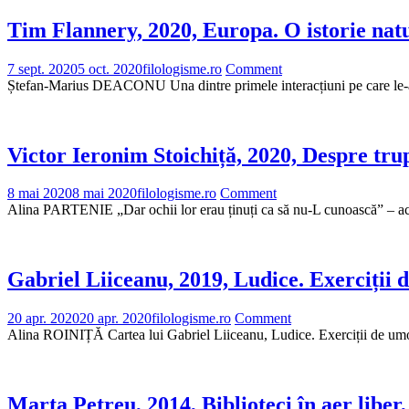
Tim Flannery, 2020, Europa. O istorie natu
7 sept. 2020
5 oct. 2020
filologisme.ro
Comment
Ștefan-Marius DEACONU Una dintre primele interacțiuni pe care le-am 
Victor Ieronim Stoichiță, 2020, Despre tru
8 mai 2020
8 mai 2020
filologisme.ro
Comment
Alina PARTENIE „Dar ochii lor erau ținuți ca să nu-L cunoască” – aces
Gabriel Liiceanu, 2019, Ludice. Exerciții 
20 apr. 2020
20 apr. 2020
filologisme.ro
Comment
Alina ROINIȚĂ Cartea lui Gabriel Liiceanu, Ludice. Exerciții de umor cr
Marta Petreu, 2014, Biblioteci în aer liber,