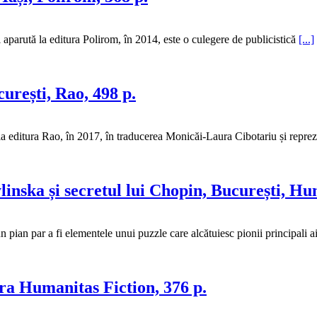
 aparută la editura Polirom, în 2014, este o culegere de publicistică
[...]
urești, Rao, 498 p.
 editura Rao, în 2017, în traducerea Monicăi-Laura Cibotariu și repre
ska și secretul lui Chopin, București, Hum
pian par a fi elementele unui puzzle care alcătuiesc pionii principali a
ra Humanitas Fiction, 376 p.