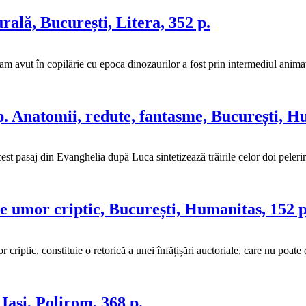
rală, București, Litera, 352 p.
avut în copilărie cu epoca dinozaurilor a fost prin intermediul animaț
p. Anatomii, redute, fantasme, București, H
t pasaj din Evanghelia după Luca sintetizează trăirile celor doi peleri
de umor criptic, București, Humanitas, 152 p
iptic, constituie o retorică a unei înfățișări auctoriale, care nu poate
 Iași, Polirom, 368 p.