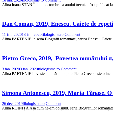
18 ian. 2020
filologisme.ro
Comment
Alina Ioana STAN În luna octombrie a anului trecut, a fost publicat l
Dan Coman, 2019, Enescu. Caiete de repetiți
11 ian. 2020
13 ian. 2020
filologisme.ro
Comment
Alina PARTENIE În seria Biografii romanțate, cartea Enescu. Caiete de
Pietro Greco, 2019, Povestea numărului π,
3 ian. 2020
3 ian. 2020
filologisme.ro
Comment
Alina PARTENIE Povestea numărului π, de Pietro Greco, este o incursi
Simona Antonescu, 2019, Maria Tănase. O f
26 dec. 2019
filologisme.ro
Comment
Alina ROINIȚĂ Așa cum ne-am obișnuit, seria Biografiilor romanțate of