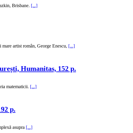
lazkin, Brisbane.
[...]
nui mare artist român, George Enescu,
[...]
urești, Humanitas, 152 p.
ria matematicii.
[...]
92 p.
omplexă asupra
[...]