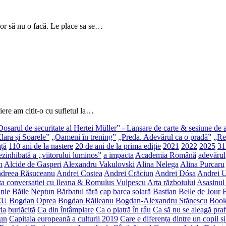
or să nu o facă. Le place sa se…
iere am citit-o cu sufletul la…
Dosarul de securitate al Hertei Müller” - Lansare de carte & sesiune de 
lara și Soarele”
„Oameni în trening”
„Preda. Adevărul ca o pradă”
„Rec
ață
110 ani de la nastere
20 de ani de la prima ediție
2021
2022
2025
31
zinhibată a „viitorului luminos”
a impacta
Academia Română
adevărul
n
Alcide de Gasperi
Alexandru Vakulovski
Alina Nelega
Alina Purcaru
dreea Răsuceanu
Andrei Costea
Andrei Crăciun
Andrei Dósa
Andrei 
ta conversației cu Ileana & Romulus Vulpescu
Arta războiului
Asasinul
nie
Băile Neptun
Bărbatul fără cap
barca solară
Bastian
Belle de Jour
B
CU
Bogdan Oprea
Bogdan Răileanu
Bogdan-Alexandru Stănescu
Book
ia
burlăciță
Ca din întâmplare
Ca o piatră în râu
Ca să nu se aleagă praf
un
Capitala europeană a culturii 2019
Care e diferența dintre un copil ș