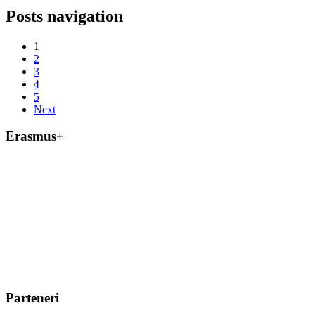
Posts navigation
1
2
3
4
5
Next
Erasmus+
Parteneri