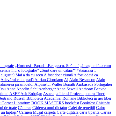
autografe
„Hortensia Papadat-Bengescu. Străina”
„Imagine if...: cum
enzie într-o fotografie”
„Sunt oare un călău?”
#staiacasă
1
 august
9 Mai
a da cu seen
A fost doar ciumă
A fost odată ca
Adevărul ca o pradă
Adrian Cioroianu
AI
Alain Besançon
Alain
alinierea piramidelor
Alpinistul Walter Bonatti
Ambasada Portugaliei
Ursu
Anne Ancelin Schützenberger
Anne Sewell
Anthony Beevor
 timid
ASEF
Aslı Erdoğan
Asociația Idei și Proiecte pentru Tineri
ertrand Russell
Biblioteca Academiei Romane
Biblioteci în aer liber
 Corner Librarium
BOOK MASTERS
bookfest
Bookfest Chișinău
ul de toate
Căderea
Căderea unui dictator
Caiet de repetiții
Cairo
i un laptop?
Carmen Mușat
carpetă
Carte digitală
carte tipărită
Cartea