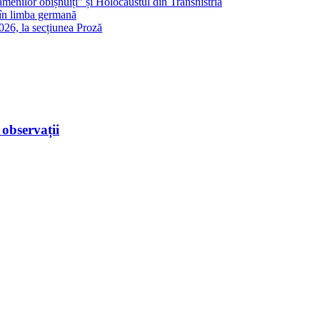
amenilor obișnuiți” și Holocaustul din Transnistria
 în limba germană
026, la secțiunea Proză
observații