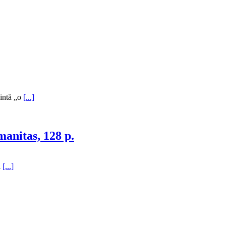
zintă „o
[...]
anitas, 128 p.
i
[...]