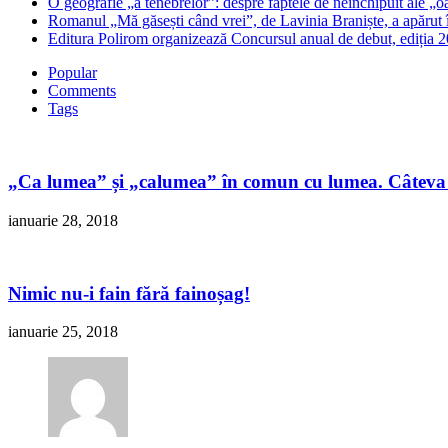
O geografie „a tenebrelor”: despre faptele de neînchipuit ale „o
Romanul „Mă găsești când vrei”, de Lavinia Braniște, a apărut
Editura Polirom organizează Concursul anual de debut, ediția 2
Popular
Comments
Tags
„Ca lumea” și „calumea” în comun cu lumea. Câteva 
ianuarie 28, 2018
Nimic nu-i fain fără fainoșag!
ianuarie 25, 2018