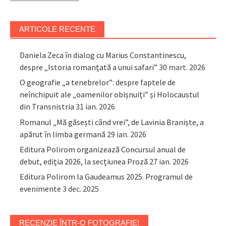
ARTICOLE RECENTE
Daniela Zeca în dialog cu Marius Constantinescu,
despre „Istoria romanțată a unui safari”
30 mart. 2026
O geografie „a tenebrelor”: despre faptele de
neînchipuit ale „oamenilor obișnuiți” și Holocaustul
din Transnistria
31 ian. 2026
Romanul „Mă găsești când vrei”, de Lavinia Braniște, a
apărut în limba germană
29 ian. 2026
Editura Polirom organizează Concursul anual de
debut, ediția 2026, la secțiunea Proză
27 ian. 2026
Editura Polirom la Gaudeamus 2025. Programul de
evenimente
3 dec. 2025
RECENZIE ÎNTR-O FOTOGRAFIE!