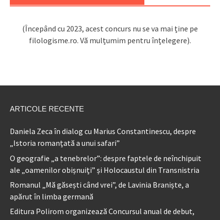
(Începând cu 2023, acest concurs nu se va mai ține pe
filologisme.ro. Vă mulțumim pentru înțelegere).
ARTICOLE RECENTE
Daniela Zeca în dialog cu Marius Constantinescu, despre
„Istoria romanțată a unui safari”
O geografie „a tenebrelor”: despre faptele de neînchipuit
ale „oamenilor obișnuiți” și Holocaustul din Transnistria
Romanul „Mă găsești când vrei”, de Lavinia Braniște, a
apărut în limba germană
Editura Polirom organizează Concursul anual de debut,