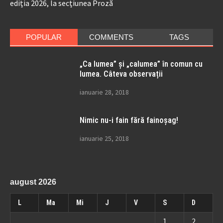
ediția 2026, la secțiunea Proză
POPULAR
COMMENTS
TAGS
„Ca lumea” și „calumea” în comun cu
lumea. Câteva observații
ianuarie 28, 2018
Nimic nu-i fain fără fainoșag!
ianuarie 25, 2018
august 2026
L
Ma
Mi
J
V
S
D
1
2