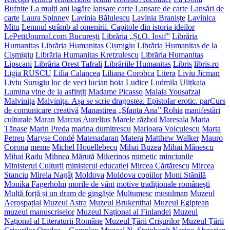
Bufnițe
La mulți ani
lagăre
lansare carte
Lansare de carte
Lansări de
carte
Laura Spinney
Lavinia Bălulescu
Lavinia Braniște
Lavinica
Mitu
Lemnul strâmb al omenirii. Capitole din istoria ideilor
LePetitJournal.com București
Librăria „Șt.O. Iosif”
Librăria
Humanitas
Librăria Humanitas Cișmigiu
Librăria Humanitas de la
Cişmigiu
Librăria Humanitas Kretzulescu
Librăria Humanitas
Lipscani
Librăria Orest Tafrali
Librăriile Humanitas
Libris
libris.ro
Ligia RUSCU
Lilia Calancea
Liliana Corobca
Litera
Liviu Jicman
Liviu Surugiu
loc de veci
lucian boia
Ludice
Ludmila Ulițkaia
Lumina vine de la asfințit
Madame Picasso
Malala Yousafzai
Malvinița
Malvinița. Așa se scrie dragostea. Epistolar erotic. parCurs
de comunicare creativă
Manastirea „Sfanta Ana” Rohia
manifestări
culturale
Maran
Marcus Aurelius
Marele război
Mareșala
Maria
Tănase
Marin Preda
marina dumitrescu
Marioara Voiculescu
Marta
Petreu
Maryse Condé
Matenadaran
Matera
Matthew Walker
Mauro
Corona
meme
Michel Houellebecq
Mihai Buzea
Mihai Mănescu
Mihai Radu
Mihnea Măruță
Mikerinos
mimetic
minciunile
Ministerul Culturii
ministerul educației
Mircea Cărtărescu
Mircea
Stanciu
Mirela Nagâț
Moldova
Moldova copiilor
Moni Stănilă
Monika Fagerholm
morile de vânt
motive tradiționale românești
Multă forță și un dram de gingășie
Mulțumesc
musulman
Muzeul
Aerospațial
Muzeul Astra
Muzeul Brukenthal
Muzeul Egiptean
muzeul manuscriselor
Muzeul Național al Finlandei
Muzeul
Național al Literaturii Române
Muzeul Țării Crișurilor
Muzeul Țării