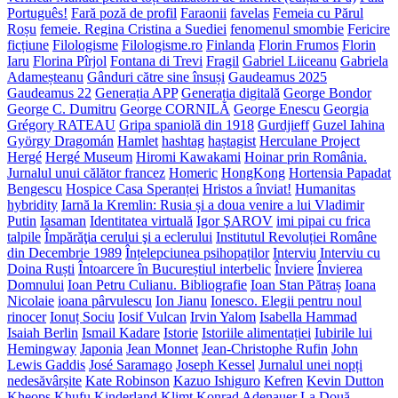
Português!
Fară poză de profil
Faraonii
favelas
Femeia cu Părul
Roșu
femeie. Regina Cristina a Suediei
fenomenul smombie
Fericire
ficțiune
Filologisme
Filologisme.ro
Finlanda
Florin Frumos
Florin
Iaru
Florina Pîrjol
Fontana di Trevi
Fragil
Gabriel Liiceanu
Gabriela
Adameșteanu
Gânduri către sine însuși
Gaudeamus 2025
Gaudeamus 22
Generația APP
Generația digitală
George Bondor
George C. Dumitru
George CORNILĂ
George Enescu
Georgia
Grégory RATEAU
Gripa spaniolă din 1918
Gurdjieff
Guzel Iahina
György Dragomán
Hamlet
hashtag
haștagist
Herculane Project
Hergé
Hergé Museum
Hiromi Kawakami
Hoinar prin România.
Jurnalul unui călător francez
Homeric
HongKong
Hortensia Papadat
Bengescu
Hospice Casa Speranței
Hristos a înviat!
Humanitas
hybridity
Iarnă la Kremlin: Rusia și a doua venire a lui Vladimir
Putin
Iasaman
Identitatea virtuală
Igor ŞAROV
imi pipai cu frica
talpile
Împărăţia cerului şi a eclerului
Institutul Revoluției Române
din Decembrie 1989
Înțelepciunea psihopaților
Interviu
Interviu cu
Doina Ruști
Întoarcere în Bucureștiul interbelic
Înviere
Învierea
Domnului
Ioan Petru Culianu. Bibliografie
Ioan Stan Pătraș
Ioana
Nicolaie
ioana pârvulescu
Ion Jianu
Ionesco. Elegii pentru noul
rinocer
Ionuț Sociu
Iosif Vulcan
Irvin Yalom
Isabella Hammad
Isaiah Berlin
Ismail Kadare
Istorie
Istoriile alimentației
Iubirile lui
Hemingway
Japonia
Jean Monnet
Jean-Christophe Rufin
John
Lewis Gaddis
José Saramago
Joseph Kessel
Jurnalul unei nopți
nedesăvârșite
Kate Robinson
Kazuo Ishiguro
Kefren
Kevin Dutton
Kheops
Khufu
Kinderland
Klimt
Konrad Adenauer
La Două