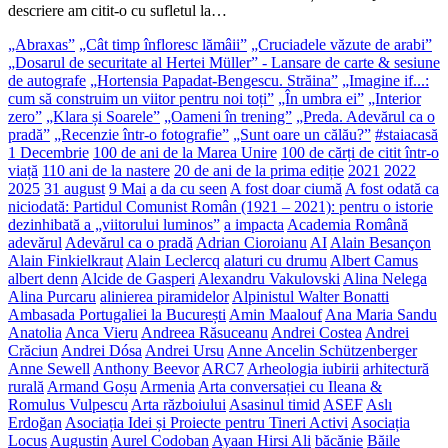
descriere am citit-o cu sufletul la…
„Abraxas”
„Cât timp înfloresc lămâii”
„Cruciadele văzute de arabi”
„Dosarul de securitate al Hertei Müller” - Lansare de carte & sesiune
de autografe
„Hortensia Papadat-Bengescu. Străina”
„Imagine if...:
cum să construim un viitor pentru noi toți”
„În umbra ei”
„Interior
zero”
„Klara și Soarele”
„Oameni în trening”
„Preda. Adevărul ca o
pradă”
„Recenzie într-o fotografie”
„Sunt oare un călău?”
#staiacasă
1 Decembrie
100 de ani de la Marea Unire
100 de cărți de citit într-o
viață
110 ani de la nastere
20 de ani de la prima ediție
2021
2022
2025
31 august
9 Mai
a da cu seen
A fost doar ciumă
A fost odată ca
niciodată: Partidul Comunist Român (1921 – 2021): pentru o istorie
dezinhibată a „viitorului luminos”
a impacta
Academia Română
adevărul
Adevărul ca o pradă
Adrian Cioroianu
AI
Alain Besançon
Alain Finkielkraut
Alain Leclercq
alaturi cu drumu
Albert Camus
albert denn
Alcide de Gasperi
Alexandru Vakulovski
Alina Nelega
Alina Purcaru
alinierea piramidelor
Alpinistul Walter Bonatti
Ambasada Portugaliei la București
Amin Maalouf
Ana Maria Sandu
Anatolia
Anca Vieru
Andreea Răsuceanu
Andrei Costea
Andrei
Crăciun
Andrei Dósa
Andrei Ursu
Anne Ancelin Schützenberger
Anne Sewell
Anthony Beevor
ARC7
Arheologia iubirii
arhitectură
rurală
Armand Goșu
Armenia
Arta conversației cu Ileana &
Romulus Vulpescu
Arta războiului
Asasinul timid
ASEF
Aslı
Erdoğan
Asociația Idei și Proiecte pentru Tineri Activi
Asociația
Locus
Augustin
Aurel Codoban
Ayaan Hirsi Ali
băcănie
Băile