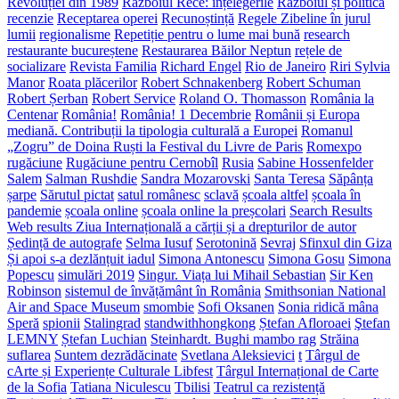
Revoluției din 1989
Războiul Rece: înțelegerile
Războiul și politica
recenzie
Receptarea operei
Recunoștință
Regele Zibeline în jurul
lumii
regionalisme
Repetiție pentru o lume mai bună
research
restaurante bucureștene
Restaurarea Băilor Neptun
rețele de
socializare
Revista Familia
Richard Engel
Rio de Janeiro
Riri Sylvia
Manor
Roata plăcerilor
Robert Schnakenberg
Robert Schuman
Robert Șerban
Robert Service
Roland O. Thomasson
România la
Centenar
România!
România! 1 Decembrie
Românii și Europa
mediană. Contribuții la tipologia culturală a Europei
Romanul
„Zogru” de Doina Ruști la Festival du Livre de Paris
Romexpo
rugăciune
Rugăciune pentru Cernobîl
Rusia
Sabine Hossenfelder
Salem
Salman Rushdie
Sandra Mozarovski
Santa Teresa
Săpânța
șarpe
Sărutul pictat
satul românesc
sclavă
școala altfel
școala în
pandemie
școala online
școala online la preșcolari
Search Results
Web results Ziua Internațională a cărții și a drepturilor de autor
Ședință de autografe
Selma Iusuf
Serotonină
Sevraj
Sfinxul din Giza
Și apoi s-a dezlănțuit iadul
Simona Antonescu
Simona Gosu
Simona
Popescu
simulări 2019
Singur. Viața lui Mihail Sebastian
Sir Ken
Robinson
sistemul de învățământ în România
Smithsonian National
Air and Space Museum
smombie
Sofi Oksanen
Sonia ridică mâna
Speră
spionii
Stalingrad
standwithhongkong
Ștefan Afloroaei
Ştefan
LEMNY
Ștefan Luchian
Steinhardt. Bughi mambo rag
Străina
suflarea
Suntem dezrădăcinate
Svetlana Aleksievici
t
Târgul de
cArte și Experiențe Culturale Libfest
Târgul Internațional de Carte
de la Sofia
Tatiana Niculescu
Tbilisi
Teatrul ca rezistență