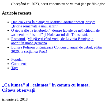
(Începând cu 2023, acest concurs nu se va mai ține pe filologi
Articole recente
Daniela Zeca în dialog cu Marius Constantinescu, despre
„Istoria romanțată a unui safari”
O geografie „a tenebrelor”: despre faptele de neînchipuit ale
„oamenilor obișnuiți” și Holocaustul din Transnistria
Romanul „Mă găsești când vrei”, de Lavinia Braniște, a
apărut în limba germană
Editura Polirom organizează Concursul anual de debut, ediția
2026, la secțiunea Proză
Popular
Comments
Tags
„Ca lumea” și „calumea” în comun cu lumea.
Câteva observații
ianuarie 28, 2018