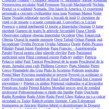
Crișurilor Oradea – Complex Muzeal
N. Steinhardt
Narine Abgarian
Nenorocirea secolului
Niall Ferguson
Niccolò Machiavelli
Nichita.
Poetul ca și soldatul
Nomada. Din Islam în America. O experiență
personală a ciocnirii civilizațiilor
nora iuga
Norman Manea
Notre
Dame
Noutăți editoriale
nuvelă
o bucată de lună
O chestiune de
viață și de moarte
o ecuaţie complicată. Convorbiri cu Lucian
Popescu
o inimă inteligentă
O istorie a Imperiului Otoman
O lume
pierdută
Oameni de teatru în arhivele Securității
Oana Chirilă
Observator cultural
obsesia imperiului
Occident
Olga Tokarczuk
Oltenia
Orașul în mantie purpurie
Orest Tafrali
Orhan Pamuk
ouă
încondeiate
Ovidiu Pecican
Ovidiu Șimonca
Özgür
Pablo Picasso
Pâlpâiri
Panait Istrati
Pandemie
Papa Francisc - Autobiografia
Paralel
Parcul pentru câini
părerile elevilor
Paris
Parizianul
participiul seen
Părul contează enorm
Path-try
pathtry
Patricia
Polacco
pătul
Paul Țanicui
Pescărușul de la geam
Pescărușul de la
geam. Jurnalul unui cuib
Phillippa Gregory
Piața Sfatului
Pietro
Greco
Piramidele din Giza
Pluto în Scorpion
Polirom
popicăria
Postul Mare
Povestea numărului pi
povești
Povești cu scriitoare și
copii
Povestiri bizare
prefaţă de Paul Cernat
Premiul Ion Creangă
prevention++
Prieten cu umbra
Prietenul visătorilor și al învinșilor
Primăvara Arabă
Primul Război Mondial
proces
prof de română
profesorul
Psihogenealogia și rănile din familie
Putin
Quichotte
Radio România
Radu Afrim
Radu Pavel Gheo
Raluca nu s-a culcat
niciodată cu Tudor
Rătăciți printre formule. Cum îi derutează
frumusețea pe fizicieni
Război hibrid și dezinformare în Dosarul