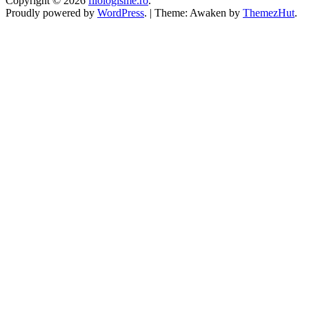
Copyright © 2026
filologisme.ro
.
Proudly powered by
WordPress
.
|
Theme: Awaken by
ThemezHut
.