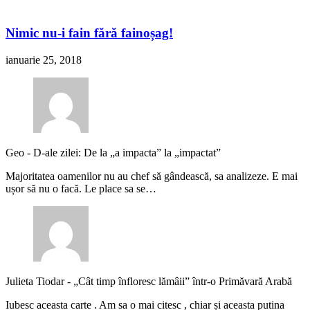
Nimic nu-i fain fără fainoșag!
ianuarie 25, 2018
Geo
-
D-ale zilei: De la „a impacta” la „impactat”
Majoritatea oamenilor nu au chef să gândească, sa analizeze. E mai
ușor să nu o facă. Le place sa se…
Julieta Tiodar
-
„Cât timp înfloresc lămâii” într-o Primăvară Arabă
Iubesc aceasta carte . Am sa o mai citesc , chiar și aceasta putina