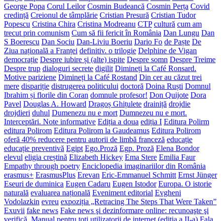
George Popa
Corul Leilor
Cosmin Budeancă
Cosmin Perța
Covid
credință
Creionul de tâmplărie
Cristian Presură
Cristian Tudor
Popescu
Cristina Chira
Cristina Modreanu
CTP
cultură
cum am
trecut prin comunism
Cum să fii fericit în România
Dan Lungu
Dan
S Boerescu
Dan Sociu
Dan-Liviu Boeriu
Dario Fo
de Paște
De
Ziua națională a Franței
definitiv. o trilogie
Delphine de Vigan
democrație
Despre iubire și (alte) ispite
Despre somn
Despre Treime
Despre trup
dialoguri secrete
digilit
Dimineți la Café Ronsard.
Motive pariziene
Dimineți la Café Rostand
Din cer au căzut trei
mere
dispariție
distrugerea politicului
doctoră
Doina Ruști
Domnul
Ibrahim și florile din Coran
domnule profesor!
Don Quijote
Dora
Pavel
Douglas A. Howard
Dragoș Ghițulete
drainiță
drojdie
drojdieri
duhul
Dumenezu nu e mort
Dumnezeu nu e mort.
Interceptări. Note informative
Ediția a doua
ediția I
Editura Polirm
editura Polirom
Editura Polirom la Gaudeamus
Editura Polirom
oferă 40% reducere pentru autorii de limbă franceză
educație
educație preventivă
Egipt
Ego.Proză
Egp. Proză
Elena Bondor
elevul
eligia creștină
Elizabeth Hickey
Ema Stere
Emilia Faur
Empathy through poetry
Enciclopedia imaginariilor din România
erasmus+
ErasmusPlus
Erevan
Eric-Emmanuel Schmitt
Ernst Jünger
Eseuri de duminica
Eugen Cadaru
Eugen Istodor
Europa. O istorie
naturală
evaluarea națională
Eveniment editorial
Evgheni
Vodolazkin
evreu
expoziția „Retracing The Steps That Were Taken”
Exuvii
fake news
Fake news şi dezinformare online: recunoaşte şi
verifică. Manual pentru toți utilizatorii de internet (ediția a II-a)
Fala