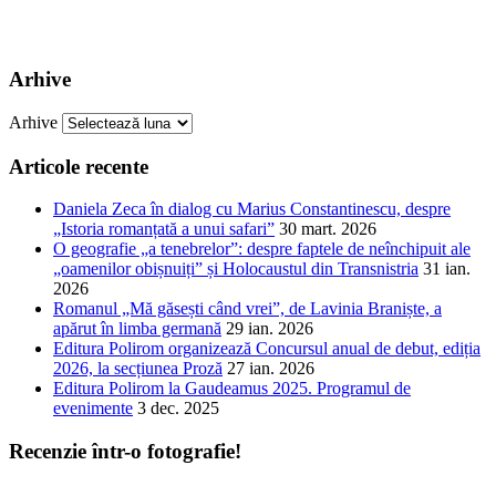
Arhive
Arhive
Articole recente
Daniela Zeca în dialog cu Marius Constantinescu, despre
„Istoria romanțată a unui safari”
30 mart. 2026
O geografie „a tenebrelor”: despre faptele de neînchipuit ale
„oamenilor obișnuiți” și Holocaustul din Transnistria
31 ian.
2026
Romanul „Mă găsești când vrei”, de Lavinia Braniște, a
apărut în limba germană
29 ian. 2026
Editura Polirom organizează Concursul anual de debut, ediția
2026, la secțiunea Proză
27 ian. 2026
Editura Polirom la Gaudeamus 2025. Programul de
evenimente
3 dec. 2025
Recenzie într-o fotografie!