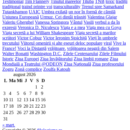
Testimonial
Tim Flannery
Ținutul mareelor
Tituba
TNB
toxic
tradiții
tradițional
traind printre voi
transculturality
Trenul spre Samarkand
Tutankhamon
UAIC
Umbra exilată
un nor în formă de cămilă
Uniunea Europeană
Urmuz. Cei dintâi trăsniți
Valentina Glajar
Valeriu Gherghel
Vanessa Springora
Vântul
Vasili
verbul a da în
expresii
Veronica D. Niculescu
Viața e a mea
Viața mea cu Goya
Viața secretă a lui William Shakespeare
Viața secretă a marilor
scriitori
Victor Cobuz
Victor Ieronim Stoichiță
Vieți în umbrele
trecutului
Viitorul omenirii și alte eseuri deloc populare
viral
Vive la
France!
Voci la Distanță
vrăjitoare.
vrăjitoarea neagră din Salem
Walter Bonatti
Washington D.C.
Zilele Centenarului
Zilele Filmului
Istoric
Ziua Europei
Ziua învățătorului
Ziua limbii romane
Ziua
Mondială a Teatrului @ODEON
Ziua Națională
Ziua profesorului
Zogru
Zonă complice
Zoulfa Katouh
august 2026
L
Ma
Mi
J
V
S
D
1
2
3
4
5
6
7
8
9
10
11
12
13
14
15
16
17
18
19
20
21
22
23
24
25
26
27
28
29
30
31
« mart.