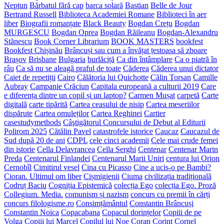
Neptun
Bărbatul fără cap
barca solară
Bastian
Belle de Jour
Bertrand Russell
Biblioteca Academiei Romane
Biblioteci în aer
liber
Biografii romanțate
Black Beauty
Bogdan Crețu
Bogdan
MURGESCU
Bogdan Oprea
Bogdan Răileanu
Bogdan-Alexandru
Stănescu
Book Corner Librarium
BOOK MASTERS
bookfest
Bookfest Chișinău
Brâncuși sau cum a învățat țestoasa să zboare
Brașov
Brisbane
Bulgaria
burlăciță
Ca din întâmplare
Ca o piatră în
râu
Ca să nu se aleagă praful de toate
Căderea
Căderea unui dictator
Caiet de repetiții
Cairo
Călătoria lui Quichotte
Călin Torsan
Camille
Aubray
Campanie Crăciun
Capitala europeană a culturii 2019
Care
e diferența dintre un copil și un laptop?
Carmen Mușat
carpetă
Carte
digitală
carte tipărită
Cartea ceasului de nisip
Cartea meseriilor
dispărute
Cartea omuleților
Cartea Reghinei
Cartier
casestudymethods
Câştigătorul Concursului de Debut al Editurii
Polirom 2025
Cătălin Pavel
catastrofele istorice
Caucaz
Caucazul de
Sud după 20 de ani
CDPL
cele cinci academii
Cele mai crude femei
din istorie
Cella Delavrancea
Cella Serghi
Centenar
Centenar Marin
Preda
Centenarul Finlandei
Centenarul Marii Uniri
centura lui Orion
Cernobîl
Cimitirul vesel
Cina cu Picasso
Cine a ucis-o pe Bambi?
Cioran. Ultimul om liber
Cișmigienii
Ciuma
civilizația tradițională
Codruț Baciu
Cogniția Epistemică
colecția Ego
colecția Ego. Proză
Collegium. Media.
comunism și nazism
concurs cu premii în cărți
concurs filologisme.ro
Consimțământul
Constantin Brâncuși
Constantin Noica
Copacabana
Copacul dorințelor
Copiii de pe
Volga
Copiii lui Marcel
Copilul lui Noe
Coran
Corint
Cornel