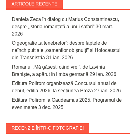
ARTICOLE RECENTE
Daniela Zeca în dialog cu Marius Constantinescu,
despre „Istoria romanțată a unui safari”
30 mart.
2026
O geografie „a tenebrelor”: despre faptele de
neînchipuit ale „oamenilor obișnuiți” și Holocaustul
din Transnistria
31 ian. 2026
Romanul „Mă găsești când vrei”, de Lavinia
Braniște, a apărut în limba germană
29 ian. 2026
Editura Polirom organizează Concursul anual de
debut, ediția 2026, la secțiunea Proză
27 ian. 2026
Editura Polirom la Gaudeamus 2025. Programul de
evenimente
3 dec. 2025
RECENZIE ÎNTR-O FOTOGRAFIE!