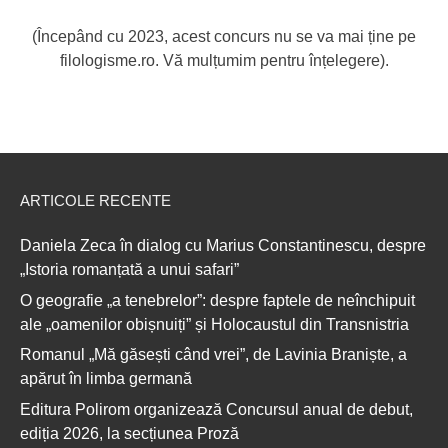
(Începând cu 2023, acest concurs nu se va mai ține pe
filologisme.ro. Vă mulțumim pentru înțelegere).
ARTICOLE RECENTE
Daniela Zeca în dialog cu Marius Constantinescu, despre
„Istoria romanțată a unui safari”
O geografie „a tenebrelor”: despre faptele de neînchipuit
ale „oamenilor obișnuiți” și Holocaustul din Transnistria
Romanul „Mă găsești când vrei”, de Lavinia Braniște, a
apărut în limba germană
Editura Polirom organizează Concursul anual de debut,
ediția 2026, la secțiunea Proză