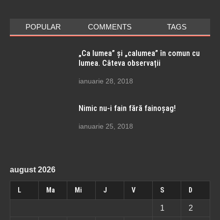
POPULAR
COMMENTS
TAGS
„Ca lumea” și „calumea” în comun cu
lumea. Câteva observații
ianuarie 28, 2018
Nimic nu-i fain fără fainoșag!
ianuarie 25, 2018
august 2026
L
Ma
Mi
J
V
S
D
1
2