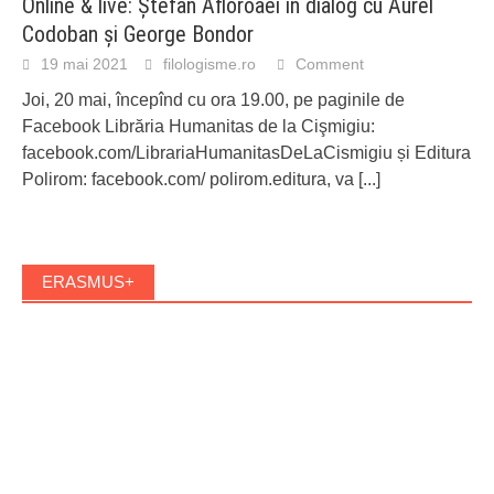
Online & live: Ștefan Afloroaei în dialog cu Aurel
Codoban și George Bondor
19 mai 2021
filologisme.ro
Comment
Joi, 20 mai, începînd cu ora 19.00, pe paginile de
Facebook Librăria Humanitas de la Cişmigiu:
facebook.com/LibrariaHumanitasDeLaCismigiu și Editura
Polirom: facebook.com/ polirom.editura, va
[...]
ERASMUS+