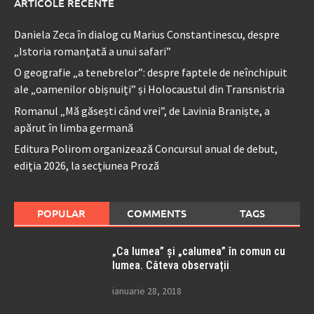
ARTICOLE RECENTE
Daniela Zeca în dialog cu Marius Constantinescu, despre
„Istoria romanțată a unui safari”
O geografie „a tenebrelor”: despre faptele de neînchipuit
ale „oamenilor obișnuiți” și Holocaustul din Transnistria
Romanul „Mă găsești când vrei”, de Lavinia Braniște, a
apărut în limba germană
Editura Polirom organizează Concursul anual de debut,
ediția 2026, la secțiunea Proză
POPULAR
COMMENTS
TAGS
„Ca lumea” și „calumea” în comun cu
lumea. Câteva observații
ianuarie 28, 2018