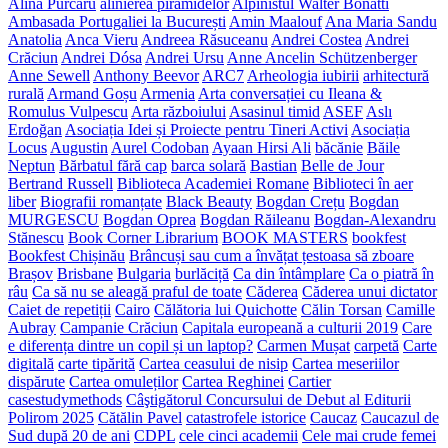
Alina Purcaru
alinierea piramidelor
Alpinistul Walter Bonatti
Ambasada Portugaliei la București
Amin Maalouf
Ana Maria Sandu
Anatolia
Anca Vieru
Andreea Răsuceanu
Andrei Costea
Andrei
Crăciun
Andrei Dósa
Andrei Ursu
Anne Ancelin Schützenberger
Anne Sewell
Anthony Beevor
ARC7
Arheologia iubirii
arhitectură
rurală
Armand Goșu
Armenia
Arta conversației cu Ileana &
Romulus Vulpescu
Arta războiului
Asasinul timid
ASEF
Aslı
Erdoğan
Asociația Idei și Proiecte pentru Tineri Activi
Asociația
Locus
Augustin
Aurel Codoban
Ayaan Hirsi Ali
băcănie
Băile
Neptun
Bărbatul fără cap
barca solară
Bastian
Belle de Jour
Bertrand Russell
Biblioteca Academiei Romane
Biblioteci în aer
liber
Biografii romanțate
Black Beauty
Bogdan Crețu
Bogdan
MURGESCU
Bogdan Oprea
Bogdan Răileanu
Bogdan-Alexandru
Stănescu
Book Corner Librarium
BOOK MASTERS
bookfest
Bookfest Chișinău
Brâncuși sau cum a învățat țestoasa să zboare
Brașov
Brisbane
Bulgaria
burlăciță
Ca din întâmplare
Ca o piatră în
râu
Ca să nu se aleagă praful de toate
Căderea
Căderea unui dictator
Caiet de repetiții
Cairo
Călătoria lui Quichotte
Călin Torsan
Camille
Aubray
Campanie Crăciun
Capitala europeană a culturii 2019
Care
e diferența dintre un copil și un laptop?
Carmen Mușat
carpetă
Carte
digitală
carte tipărită
Cartea ceasului de nisip
Cartea meseriilor
dispărute
Cartea omuleților
Cartea Reghinei
Cartier
casestudymethods
Câştigătorul Concursului de Debut al Editurii
Polirom 2025
Cătălin Pavel
catastrofele istorice
Caucaz
Caucazul de
Sud după 20 de ani
CDPL
cele cinci academii
Cele mai crude femei