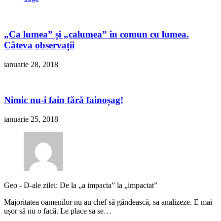
„Ca lumea” și „calumea” în comun cu lumea.
Câteva observații
ianuarie 28, 2018
Nimic nu-i fain fără fainoșag!
ianuarie 25, 2018
Geo
-
D-ale zilei: De la „a impacta” la „impactat”
Majoritatea oamenilor nu au chef să gândească, sa analizeze. E mai
ușor să nu o facă. Le place sa se…