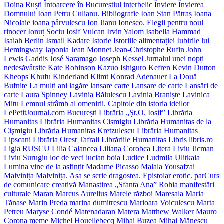
Doina Ruști
Întoarcere în Bucureștiul interbelic
Înviere
Învierea
Domnului
Ioan Petru Culianu. Bibliografie
Ioan Stan Pătraș
Ioana
Nicolaie
ioana pârvulescu
Ion Jianu
Ionesco. Elegii pentru noul
rinocer
Ionuț Sociu
Iosif Vulcan
Irvin Yalom
Isabella Hammad
Isaiah Berlin
Ismail Kadare
Istorie
Istoriile alimentației
Iubirile lui
Hemingway
Japonia
Jean Monnet
Jean-Christophe Rufin
John
Lewis Gaddis
José Saramago
Joseph Kessel
Jurnalul unei nopți
nedesăvârșite
Kate Robinson
Kazuo Ishiguro
Kefren
Kevin Dutton
Kheops
Khufu
Kinderland
Klimt
Konrad Adenauer
La Două
Bufnițe
La mulți ani
lagăre
lansare carte
Lansare de carte
Lansări de
carte
Laura Spinney
Lavinia Bălulescu
Lavinia Braniște
Lavinica
Mitu
Lemnul strâmb al omenirii. Capitole din istoria ideilor
LePetitJournal.com București
Librăria „Șt.O. Iosif”
Librăria
Humanitas
Librăria Humanitas Cișmigiu
Librăria Humanitas de la
Cişmigiu
Librăria Humanitas Kretzulescu
Librăria Humanitas
Lipscani
Librăria Orest Tafrali
Librăriile Humanitas
Libris
libris.ro
Ligia RUSCU
Lilia Calancea
Liliana Corobca
Litera
Liviu Jicman
Liviu Surugiu
loc de veci
lucian boia
Ludice
Ludmila Ulițkaia
Lumina vine de la asfințit
Madame Picasso
Malala Yousafzai
Malvinița
Malvinița. Așa se scrie dragostea. Epistolar erotic. parCurs
de comunicare creativă
Manastirea „Sfanta Ana” Rohia
manifestări
culturale
Maran
Marcus Aurelius
Marele război
Mareșala
Maria
Tănase
Marin Preda
marina dumitrescu
Marioara Voiculescu
Marta
Petreu
Maryse Condé
Matenadaran
Matera
Matthew Walker
Mauro
Corona
meme
Michel Houellebecq
Mihai Buzea
Mihai Mănescu