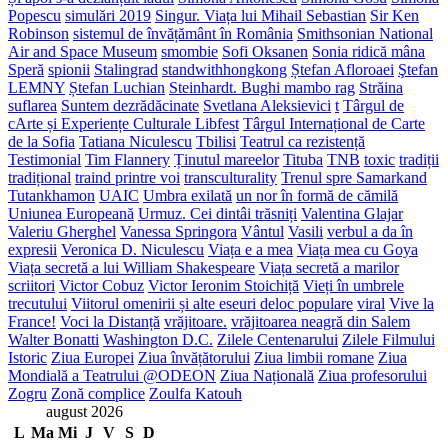
Popescu
simulări 2019
Singur. Viața lui Mihail Sebastian
Sir Ken
Robinson
sistemul de învățământ în România
Smithsonian National
Air and Space Museum
smombie
Sofi Oksanen
Sonia ridică mâna
Speră
spionii
Stalingrad
standwithhongkong
Ștefan Afloroaei
Ştefan
LEMNY
Ștefan Luchian
Steinhardt. Bughi mambo rag
Străina
suflarea
Suntem dezrădăcinate
Svetlana Aleksievici
t
Târgul de
cArte și Experiențe Culturale Libfest
Târgul Internațional de Carte
de la Sofia
Tatiana Niculescu
Tbilisi
Teatrul ca rezistență
Testimonial
Tim Flannery
Ținutul mareelor
Tituba
TNB
toxic
tradiții
tradițional
traind printre voi
transculturality
Trenul spre Samarkand
Tutankhamon
UAIC
Umbra exilată
un nor în formă de cămilă
Uniunea Europeană
Urmuz. Cei dintâi trăsniți
Valentina Glajar
Valeriu Gherghel
Vanessa Springora
Vântul
Vasili
verbul a da în
expresii
Veronica D. Niculescu
Viața e a mea
Viața mea cu Goya
Viața secretă a lui William Shakespeare
Viața secretă a marilor
scriitori
Victor Cobuz
Victor Ieronim Stoichiță
Vieți în umbrele
trecutului
Viitorul omenirii și alte eseuri deloc populare
viral
Vive la
France!
Voci la Distanță
vrăjitoare.
vrăjitoarea neagră din Salem
Walter Bonatti
Washington D.C.
Zilele Centenarului
Zilele Filmului
Istoric
Ziua Europei
Ziua învățătorului
Ziua limbii romane
Ziua
Mondială a Teatrului @ODEON
Ziua Națională
Ziua profesorului
Zogru
Zonă complice
Zoulfa Katouh
august 2026
L
Ma
Mi
J
V
S
D