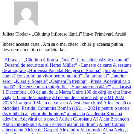
Julieta Tiodar
-
„Cât timp înfloresc lămâii” într-o Primăvară Arabă
Iubesc aceasta carte . Am sa o mai citesc , chiar și aceasta putina
descriere am citit-o cu sufletul la…
„Abraxas”
„Cât timp înfloresc lămâii”
„Cruciadele văzute de arabi”
„Dosarul de securitate al Hertei Müller” - Lansare de carte & sesiune
de autografe
„Hortensia Papadat-Bengescu. Străina”
„Imagine if...:
cum să construim un viitor pentru noi toți”
„În umbra ei”
„Interior
zero”
„Klara și Soarele”
„Oameni în trening”
„Preda. Adevărul ca o
pradă”
„Recenzie într-o fotografie”
„Sunt oare un călău?”
#staiacasă
1 Decembrie
100 de ani de la Marea Unire
100 de cărți de citit într-o
viață
110 ani de la nastere
20 de ani de la prima ediție
2021
2022
2025
31 august
9 Mai
a da cu seen
A fost doar ciumă
A fost odată ca
niciodată: Partidul Comunist Român (1921 – 2021): pentru o istorie
dezinhibată a „viitorului luminos”
a impacta
Academia Română
adevărul
Adevărul ca o pradă
Adrian Cioroianu
AI
Alain Besançon
Alain Finkielkraut
Alain Leclercq
alaturi cu drumu
Albert Camus
albert denn
Alcide de Gasperi
Alexandru Vakulovski
Alina Nelega