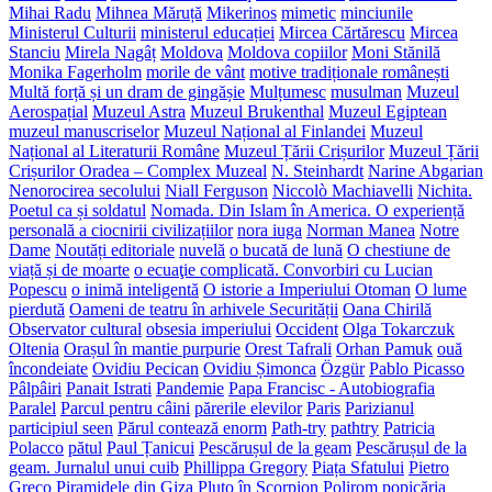
Mihai Radu
Mihnea Măruță
Mikerinos
mimetic
minciunile
Ministerul Culturii
ministerul educației
Mircea Cărtărescu
Mircea
Stanciu
Mirela Nagâț
Moldova
Moldova copiilor
Moni Stănilă
Monika Fagerholm
morile de vânt
motive tradiționale românești
Multă forță și un dram de gingășie
Mulțumesc
musulman
Muzeul
Aerospațial
Muzeul Astra
Muzeul Brukenthal
Muzeul Egiptean
muzeul manuscriselor
Muzeul Național al Finlandei
Muzeul
Național al Literaturii Române
Muzeul Țării Crișurilor
Muzeul Țării
Crișurilor Oradea – Complex Muzeal
N. Steinhardt
Narine Abgarian
Nenorocirea secolului
Niall Ferguson
Niccolò Machiavelli
Nichita.
Poetul ca și soldatul
Nomada. Din Islam în America. O experiență
personală a ciocnirii civilizațiilor
nora iuga
Norman Manea
Notre
Dame
Noutăți editoriale
nuvelă
o bucată de lună
O chestiune de
viață și de moarte
o ecuaţie complicată. Convorbiri cu Lucian
Popescu
o inimă inteligentă
O istorie a Imperiului Otoman
O lume
pierdută
Oameni de teatru în arhivele Securității
Oana Chirilă
Observator cultural
obsesia imperiului
Occident
Olga Tokarczuk
Oltenia
Orașul în mantie purpurie
Orest Tafrali
Orhan Pamuk
ouă
încondeiate
Ovidiu Pecican
Ovidiu Șimonca
Özgür
Pablo Picasso
Pâlpâiri
Panait Istrati
Pandemie
Papa Francisc - Autobiografia
Paralel
Parcul pentru câini
părerile elevilor
Paris
Parizianul
participiul seen
Părul contează enorm
Path-try
pathtry
Patricia
Polacco
pătul
Paul Țanicui
Pescărușul de la geam
Pescărușul de la
geam. Jurnalul unui cuib
Phillippa Gregory
Piața Sfatului
Pietro
Greco
Piramidele din Giza
Pluto în Scorpion
Polirom
popicăria