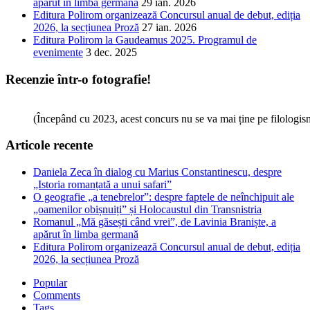
apărut în limba germană
29 ian. 2026
Editura Polirom organizează Concursul anual de debut, ediția
2026, la secțiunea Proză
27 ian. 2026
Editura Polirom la Gaudeamus 2025. Programul de
evenimente
3 dec. 2025
Recenzie într-o fotografie!
(Începând cu 2023, acest concurs nu se va mai ține pe filologi
Articole recente
Daniela Zeca în dialog cu Marius Constantinescu, despre
„Istoria romanțată a unui safari”
O geografie „a tenebrelor”: despre faptele de neînchipuit ale
„oamenilor obișnuiți” și Holocaustul din Transnistria
Romanul „Mă găsești când vrei”, de Lavinia Braniște, a
apărut în limba germană
Editura Polirom organizează Concursul anual de debut, ediția
2026, la secțiunea Proză
Popular
Comments
Tags