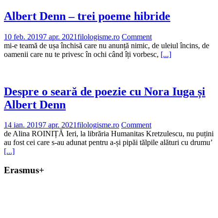
Albert Denn – trei poeme hibride
10 feb. 2019
7 apr. 2021
filologisme.ro
Comment
mi-e teamă de ușa închisă care nu anunță nimic, de uleiul încins, de
oamenii care nu te privesc în ochi când îți vorbesc,
[...]
Despre o seară de poezie cu Nora Iuga și
Albert Denn
14 ian. 2019
7 apr. 2021
filologisme.ro
Comment
de Alina ROINIȚĂ Ieri, la librăria Humanitas Kretzulescu, nu puțini
au fost cei care s-au adunat pentru a-și pipăi tălpile alături cu drumu’
[...]
Erasmus+