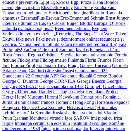
educație preventivă
Egipt
Ego.Proză
Egp. Proză
Elena Bondor
elevul
eligia creștină
Elizabeth Hickey
Ema Stere
Emilia Faur
Empathy through poetry
Enciclopedia imaginariilor din România
erasmus+
ErasmusPlus
Erevan
Eric-Emmanuel Schmitt
Ernst Jünger
Eseuri de duminica
Eugen Cadaru
Eugen Istodor
Europa. O istorie
naturală
evaluarea națională
Eveniment editorial
Evgheni
Vodolazkin
evreu
expoziția „Retracing The Steps That Were Taken”
Exuvii
fake news
Fake news şi dezinformare online: recunoaşte şi
verifică. Manual pentru toți utilizatorii de internet (ediția a II-a)
Fala
Português!
Fară poză de profil
Faraonii
favelas
Femeia cu Părul
Roșu
femeie. Regina Cristina a Suediei
fenomenul smombie
Fericire
ficțiune
Filologisme
Filologisme.ro
Finlanda
Florin Frumos
Florin
Iaru
Florina Pîrjol
Fontana di Trevi
Fragil
Gabriel Liiceanu
Gabriela
Adameșteanu
Gânduri către sine însuși
Gaudeamus 2025
Gaudeamus 22
Generația APP
Generația digitală
George Bondor
George C. Dumitru
George CORNILĂ
George Enescu
Georgia
Grégory RATEAU
Gripa spaniolă din 1918
Gurdjieff
Guzel Iahina
György Dragomán
Hamlet
hashtag
haștagist
Herculane Project
Hergé
Hergé Museum
Hiromi Kawakami
Hoinar prin România.
Jurnalul unui călător francez
Homeric
HongKong
Hortensia Papadat
Bengescu
Hospice Casa Speranței
Hristos a înviat!
Humanitas
hybridity
Iarnă la Kremlin: Rusia și a doua venire a lui Vladimir
Putin
Iasaman
Identitatea virtuală
Igor ŞAROV
imi pipai cu frica
talpile
Împărăţia cerului şi a eclerului
Institutul Revoluției Române
din Decembrie 1989
Înțelepciunea psihopaților
Interviu
Interviu cu