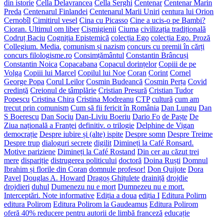
din istorie
Cella Delavrancea
Cella Serghi
Centenar
Centenar Marin
Preda
Centenarul Finlandei
Centenarul Marii Uniri
centura lui Orion
Cernobîl
Cimitirul vesel
Cina cu Picasso
Cine a ucis-o pe Bambi?
Cioran. Ultimul om liber
Cișmigienii
Ciuma
civilizația tradițională
Codruț Baciu
Cogniția Epistemică
colecția Ego
colecția Ego. Proză
Collegium. Media.
comunism și nazism
concurs cu premii în cărți
concurs filologisme.ro
Consimțământul
Constantin Brâncuși
Constantin Noica
Copacabana
Copacul dorințelor
Copiii de pe
Volga
Copiii lui Marcel
Copilul lui Noe
Coran
Corint
Cornel
George Popa
Corul Leilor
Cosmin Budeancă
Cosmin Perța
Covid
credință
Creionul de tâmplărie
Cristian Presură
Cristian Tudor
Popescu
Cristina Chira
Cristina Modreanu
CTP
cultură
cum am
trecut prin comunism
Cum să fii fericit în România
Dan Lungu
Dan
S Boerescu
Dan Sociu
Dan-Liviu Boeriu
Dario Fo
de Paște
De
Ziua națională a Franței
definitiv. o trilogie
Delphine de Vigan
democrație
Despre iubire și (alte) ispite
Despre somn
Despre Treime
Despre trup
dialoguri secrete
digilit
Dimineți la Café Ronsard.
Motive pariziene
Dimineți la Café Rostand
Din cer au căzut trei
mere
dispariție
distrugerea politicului
doctoră
Doina Ruști
Domnul
Ibrahim și florile din Coran
domnule profesor!
Don Quijote
Dora
Pavel
Douglas A. Howard
Dragoș Ghițulete
drainiță
drojdie
drojdieri
duhul
Dumenezu nu e mort
Dumnezeu nu e mort.
Interceptări. Note informative
Ediția a doua
ediția I
Editura Polirm
editura Polirom
Editura Polirom la Gaudeamus
Editura Polirom
oferă 40% reducere pentru autorii de limbă franceză
educație