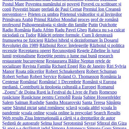
Postul Mare
Povestea numărului pi
povești
Povești cu scriitoare și
copii
Povestiri bizare
prefaţă de Paul Cernat
Premiul Ion Creangă
prevention++
Prieten cu umbra
Prietenul visătorilor și al învinșilor
Primăvara Arabă
Primul Război Mondial
proces
prof de română
profesorul
Psihogenealogia și rănile din familie
Putin
Quichotte
Radio România
Radu Afrim
Radu Pavel Gheo
Raluca nu s-a culcat
niciodată cu Tudor
Rătăciți printre formule. Cum îi derutează
frumusețea pe fizicieni
Război hibrid și dezinformare în Dosarul
Revoluției din 1989
Războiul Rece: înțelegerile
Războiul și politica
recenzie
Receptarea operei
Recunoștință
Regele Zibeline în jurul
lumii
regionalisme
Repetiție pentru o lume mai bună
research
restaurante bucureștene
Restaurarea Băilor Neptun
rețele de
socializare
Revista Familia
Richard Engel
Rio de Janeiro
Riri Sylvia
Manor
Roata plăcerilor
Robert Schnakenberg
Robert Schuman
Robert Șerban
Robert Service
Roland O. Thomasson
România la
Centenar
România!
România! 1 Decembrie
Românii și Europa
mediană. Contribuții la tipologia culturală a Europei
Romanul
„Zogru” de Doina Ruști la Festival du Livre de Paris
Romexpo
rugăciune
Rugăciune pentru Cernobîl
Rusia
Sabine Hossenfelder
Salem
Salman Rushdie
Sandra Mozarovski
Santa Teresa
Săpânța
șarpe
Sărutul pictat
satul românesc
sclavă
școala altfel
școala în
pandemie
școala online
școala online la preșcolari
Search Results
Web results Ziua Internațională a cărții și a drepturilor de autor
Ședință de autografe
Selma Iusuf
Serotonină
Sevraj
Sfinxul din Giza
Și apoi s-a dezlănțuit iadul
Simona Antonescu
Simona Gosu
Simona