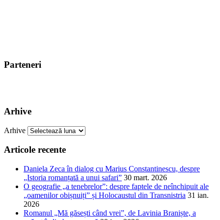
Parteneri
Arhive
Arhive
Articole recente
Daniela Zeca în dialog cu Marius Constantinescu, despre
„Istoria romanțată a unui safari”
30 mart. 2026
O geografie „a tenebrelor”: despre faptele de neînchipuit ale
„oamenilor obișnuiți” și Holocaustul din Transnistria
31 ian.
2026
Romanul „Mă găsești când vrei”, de Lavinia Braniște, a