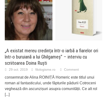
„A existat mereu credința într-o iarbă a fiarelor ori
într-o buruiană a lui Ghilgameș” – interviu cu
scriitoarea Doina Ruști
29 oct. 2019
filologisme.ro
Comment
consemnat de Alina ROINIȚĂ Homeric este titlul unui
roman al fantasticului, unde făpturile pădurii Cotroceni
veghează din ascunzișuri asupra comunității. Ce alt rol
[...]