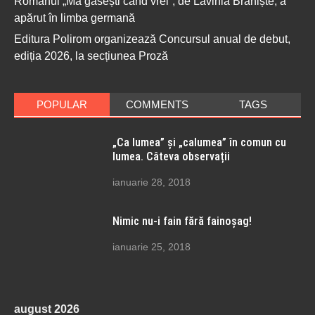
Romanul „Mă găsești când vrei”, de Lavinia Braniște, a
apărut în limba germană
Editura Polirom organizează Concursul anual de debut,
ediția 2026, la secțiunea Proză
POPULAR
COMMENTS
TAGS
„Ca lumea” și „calumea” în comun cu
lumea. Câteva observații
ianuarie 28, 2018
Nimic nu-i fain fără fainoșag!
ianuarie 25, 2018
august 2026