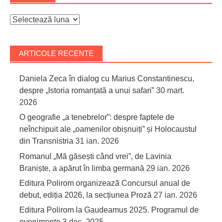
Arhive
ARTICOLE RECENTE
Daniela Zeca în dialog cu Marius Constantinescu,
despre „Istoria romanțată a unui safari”
30 mart.
2026
O geografie „a tenebrelor”: despre faptele de
neînchipuit ale „oamenilor obișnuiți” și Holocaustul
din Transnistria
31 ian. 2026
Romanul „Mă găsești când vrei”, de Lavinia
Braniște, a apărut în limba germană
29 ian. 2026
Editura Polirom organizează Concursul anual de
debut, ediția 2026, la secțiunea Proză
27 ian. 2026
Editura Polirom la Gaudeamus 2025. Programul de
evenimente
3 dec. 2025