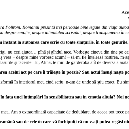
Aces
ura Polirom. Roma­nul prezintă trei perioade bine legate din viața autoar
a despre emoție, despre intimitatea scrisului, despre transpunerea în cel
nstant la autoarea care scrie cu toate simțurile, în toate genurile
strigi, nu ceri ajutor… pînă și gîndul tace. Vorbește cineva din tine pe c
aș vrea – despre mine vorbesc acum! – să-mi fie înțeleasă rostirea, m-aș t
 glasurile și tăcerile. Tu, Alina, te miri de garderoba atît de diversă a ară
rea acelui act pe care îl trăiește în poezie? Sau actul însuși naște 
ransformă în interiorul meu cînd scriu, n-am de unde să știu exact. Eu 
 în fața unei întîmplări în sensibilitatea sau în emoția altuia? Noi 
a mea. Am o extraordinară capacitate de dedublare, de aceea pot trece pr
 seamănă sau de cele în care vă închipuiți că nu v-ați putea regăsi n