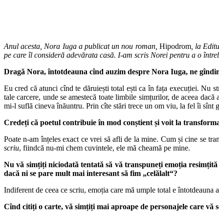
Anul acesta, Nora Iuga a publicat un nou roman,
Hipodrom
, la Edit
pe care îl consideră adevărata casă. I-am scris Norei pentru a o întreb
Dragă Nora,
întotdeauna cînd auzim despre Nora Iuga, ne gîndim i
Eu cred că atunci cînd te dăruiești total ești ca în fața execuției. Nu 
tale carcere, unde se amestecă toate limbile simțurilor, de aceea dacă 
mi-l suflă cineva înăuntru. Prin cîte stări trece un om viu, la fel îi sînt
Credeți că poetul contribuie în mod conștient și voit la transforma
Poate n-am înțeles exact ce vrei să afli de la mine. Cum și cine se t
scriu
, fiindcă nu-mi chem cuvintele, ele mă cheamă pe mine.
Nu vă simțiți niciodată tentată să vă transpuneți emoția resimțită
dacă ni se pare mult mai interesant să fim „celălalt“?
Indiferent de ceea ce scriu, emoția care mă umple total e întotdeauna 
Cînd citiți o carte, vă simțiți mai aproa­pe de personajele care vă