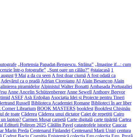
autografe
„Hortensia Papadat-Bengescu. Străina”
„Imagine if...: cum
enzie într-o fotografie”
„Sunt oare un călău?”
#staiacasă
1
 august
9 Mai
a da cu seen
A fost doar ciumă
A fost odată ca
Adevărul ca o pradă
Adrian Cioroianu
AI
Alain Besançon
Alain
alinierea piramidelor
Alpinistul Walter Bonatti
Ambasada Portugaliei
Ursu
Anne Ancelin Schützenberger
Anne Sewell
Anthony Beevor
 timid
ASEF
Aslı Erdoğan
Asociația Idei și Proiecte pentru Tineri
ertrand Russell
Biblioteca Academiei Romane
Biblioteci în aer liber
 Corner Librarium
BOOK MASTERS
bookfest
Bookfest Chișinău
ul de toate
Căderea
Căderea unui dictator
Caiet de repetiții
Cairo
i un laptop?
Carmen Mușat
carpetă
Carte digitală
carte tipărită
Cartea
al Editurii Polirom 2025
Cătălin Pavel
catastrofele istorice
Caucaz
ar Marin Preda
Centenarul Finlandei
Centenarul Marii Uniri
centura
lă
Codruț Baciu
Cogniția Epistemică
colecția Ego
colecția Ego. Proză