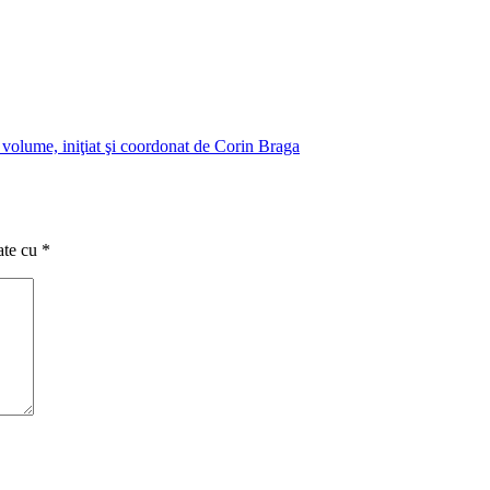
 volume, iniţiat şi coordonat de Corin Braga
ate cu
*