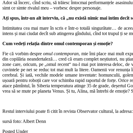
Ador să încerc, cînd scriu, să trăiesc întocmai performanțele asasinului
simt ce simte rivalul meu – vorbesc despre personaje.
Ați spus, într-un alt interviu, că „nu există nimic mai intim decît s
Intimitatea cea mai mare în scris e într-o totală singurătate… de aceea
intens și mai ciudat decît sub atingerea gîndului, cînd tot trupul ți se mu
Cum vedeți relația dintre omul contemporan și emoție?
Fie că vorbim despre
omul contemporan
, mie îmi place mai mult expr
din copilăria neandertaleză… cred că eram complet neștiutori, nu şti
zone care, oricum, pe „omul recent“ nu-l mai pot interesa deloc, de
cuvintele pe net se reduc tot mai mult la litere. Oamenii vor renunța î
cerebral. Și iată, vechile modele umane inventate: homunculii, golemii
ușoară pentru roboții care vor schimba rapid raportul de forțe. Orice re
atace pămîntul, în Siberia temperatura atinge 35 de grade, deșertul G
vrea să se mute pe planeta Venus. Și tu, Alina, mă întrebi de emoție? S-o
Restul interviului poate fi citit în revista Observator cultural, la adresa
sursă foto: Albert Denn
Posted Under