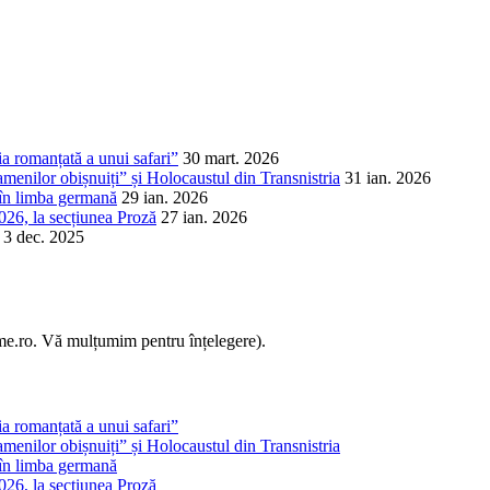
a romanțată a unui safari”
30 mart. 2026
amenilor obișnuiți” și Holocaustul din Transnistria
31 ian. 2026
 în limba germană
29 ian. 2026
026, la secțiunea Proză
27 ian. 2026
3 dec. 2025
sme.ro. Vă mulțumim pentru înțelegere).
a romanțată a unui safari”
amenilor obișnuiți” și Holocaustul din Transnistria
 în limba germană
026, la secțiunea Proză