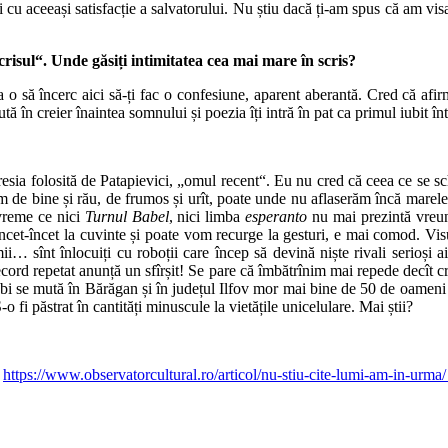
 cu aceeași satisfacție a salvatorului. Nu știu dacă ți-am spus că am vis
crisul“. Un­de găsiți intimitatea cea mai mare în scris?
 o să încerc aici să-ți fac o confesiune, aparent aberantă. Cred că afir
tă în creier înaintea somnului și poezia îți intră în pat ca primul iubit înt
esia folosită de Patapievici, „omul recent“. Eu nu cred că ceea ce se sc
am de bine și rău, de frumos și urît, poate unde nu aflaserăm încă ma
 vreme ce nici
Turnul Babel
, nici lim­ba
esperanto
nu mai prezintă vreun
ncet-încet la cuvinte și poate vom recurge la gesturi, e mai comod. Visul 
… sînt înlocuiți cu roboții care încep să devină niște rivali serioși ai
cord repetat a­nunță un sfîrșit! Se pare că îmbătrînim mai repede decît c
obi se mută în Bărăgan și în județul Ilfov mor mai bine de 50 de oamen
 fi păstrat în cantități minuscule la vietățile unicelulare. Mai știi?
:
https://www.observatorcultural.ro/articol/nu-stiu-cite-lumi-am-in-urma