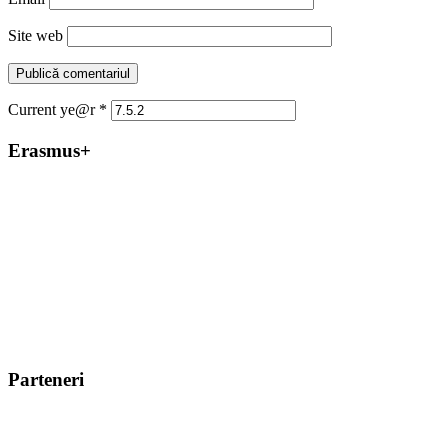
Site web
Current ye@r
*
Erasmus+
Parteneri