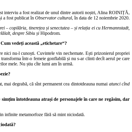
t interviu a fost realizat de unul dintre autorii noștri, Alina ROINIȚĂ,
și a fost publicat în
Observator cultural
, în data de 12 noiembrie 2020.
ei – copilăria, tinerețea și senectutea – și relația ei cu Hermannstadt,
ălalt, de­spre Sibiu și
Hipodrom
.
. Cum vedeți această „etichetare“?
are nici nu-l cunoști. Cuvintele vin nechemate. Ești prizonierul propriei
ransforma într-o femeie gonflabilă și nu s-ar clinti decît aerul pe care
tărilor mele. Nu știu cîte lumi am în urmă.
poezie?
simt, mai degrabă, că sînt permanent cea dintotdeauna numai
atunci cînd
ne simțim întotdeauna atrași de personajele în care ne regăsim, dar
in infinite metamorfoze fără să mint niciodată.
iciodată?