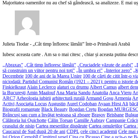
Majoritatea oamenilor nu au chef să gândească, sa analizeze. E mai uș
Julieta Tiodar
-
„Cât timp înfloresc lămâii” într-o Primăvară Arabă
Iubesc aceasta carte . Am sa o mai citesc , chiar și aceasta putina descr
„Abraxas”
„Cât timp înfloresc lămâii”
„Cruciadele văzute de arabi”
„
să construim un viitor pentru noi toți”
„În umbra ei”
„Interior zero”
„K
Decembrie
100 de ani de la Marea Unire
100 de cărți de citit într-o vi
niciodată: Partidul Comunist Român (1921 – 2021): pentru o istorie de
Finkielkraut
Alain Leclercq
alaturi cu drumu
Albert Camus
albert den
la București
Amin Maalouf
Ana Maria Sandu
Anatolia
Anca Vieru
An
ARC7
Arheologia iubirii
arhitectură rurală
Armand Goșu
Armenia
Ar
Activi
Asociația Locus
Augustin
Aurel Codoban
Ayaan Hirsi Ali
băcă
Biografii romanțate
Black Beauty
Bogdan Crețu
Bogdan MURGES
Brâncuși sau cum a învățat țestoasa să zboare
Brașov
Brisbane
Bulgar
Călătoria lui Quichotte
Călin Torsan
Camille Aubray
Campanie Crăci
ceasului de nisip
Cartea meseriilor dispărute
Cartea omuleților
Cartea
Caucazul de Sud după 20 de ani
CDPL
cele cinci academii
Cele mai c
lui Orion
Cernobîl
Cimitirul vesel
Cina cu Picasso
Cine a ucis-o pe 