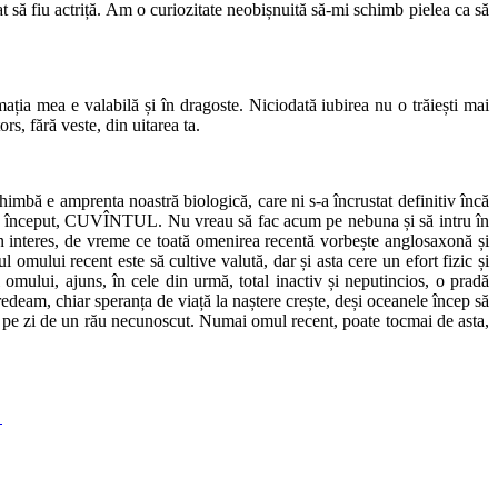
at să fiu actriță. Am o curiozitate neobișnuită să-mi schimb pielea ca să
mația mea e valabilă și în dragoste. Niciodată iubirea nu o trăiești mai
ors, fără veste, din uitarea ta.
himbă e amprenta noastră biologică, care ni s-a încrustat definitiv încă
rele început, CUVÎNTUL. Nu vreau să fac acum pe nebuna și să intru în
 interes, de vreme ce toată omenirea recentă vorbeș­te anglosaxonă și
omului recent este să cultive valută, dar și asta cere un efort fizic și
 omului, ajuns, în cele din urmă, total inactiv și neputincios, o pradă
redeam, chiar speranța de viață la naștere crește, deși oceanele încep să
i pe zi de un rău necunoscut. Numai omul recent, poate tocmai de asta,
/