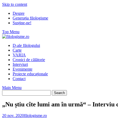
Skip to content
Despre
Generația filologisme
Susține-ne!
Top Menu
D-ale filologului
Carte
VARIA
Cronici de călătorie
Interviuri
Evenimente
Proiecte educaționale
Contact
Main Menu
„Nu știu cîte lumi am în urmă“ – Interviu
20 nov. 2020
filologisme.ro