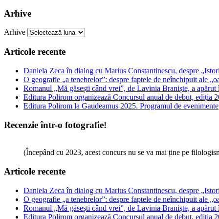
Arhive
Arhive
Articole recente
Daniela Zeca în dialog cu Marius Constantinescu, despre „Istori
O geografie „a tenebrelor”: despre faptele de neînchipuit ale „o
Romanul „Mă găsești când vrei”, de Lavinia Braniște, a apărut
Editura Polirom organizează Concursul anual de debut, ediția 2
Editura Polirom la Gaudeamus 2025. Programul de evenimente
Recenzie într-o fotografie!
(Începând cu 2023, acest concurs nu se va mai ține pe filologi
Articole recente
Daniela Zeca în dialog cu Marius Constantinescu, despre „Istori
O geografie „a tenebrelor”: despre faptele de neînchipuit ale „o
Romanul „Mă găsești când vrei”, de Lavinia Braniște, a apărut
Editura Polirom organizează Concursul anual de debut, ediția 2