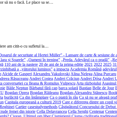
or să nu o facă. Le place sa se…
iere am citit-o cu sufletul la…
Dosarul de securitate al Hertei Müller” - Lansare de carte & sesiune de 
lara și Soarele”
„Oameni în trening”
„Preda. Adevărul ca o pradă”
„Rec
ață
110 ani de la nastere
20 de ani de la prima ediție
2021
2022
2025
31
zinhibată a „viitorului luminos”
a impacta
Academia Română
adevărul
n
Alcide de Gasperi
Alexandru Vakulovski
Alina Nelega
Alina Purcaru
dreea Răsuceanu
Andrei Costea
Andrei Crăciun
Andrei Dósa
Andrei 
ta conversației cu Ileana & Romulus Vulpescu
Arta războiului
Asasinul
nie
Băile Neptun
Bărbatul fără cap
barca solară
Bastian
Belle de Jour
B
CU
Bogdan Oprea
Bogdan Răileanu
Bogdan-Alexandru Stănescu
Book
ia
burlăciță
Ca din întâmplare
Ca o piatră în râu
Ca să nu se aleagă praf
un
Capitala europeană a culturii 2019
Care e diferența dintre un copil ș
 Reghinei
Cartier
casestudymethods
Câştigătorul Concursului de Debut 
rude femei din istorie
Cella Delavrancea
Cella Serghi
Centenar
Centen
Bambi?
Cioran. Ultimul om liber
Cișmigienii
Ciuma
civilizația tradiționa