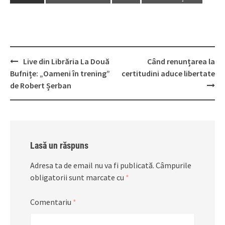
Post
Live din Librăria La Două
Când renunțarea la
navigation
Bufnițe: „Oameni în trening”
certitudini aduce libertate
de Robert Șerban
Lasă un răspuns
Adresa ta de email nu va fi publicată.
Câmpurile
obligatorii sunt marcate cu
*
Comentariu
*