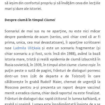
să ieșim din confortul propriu și să învățăm ceva din lecțiile
mari și dure ale istoriei.
Despre ciumă în timpul
Ciumei
Scenariul de mai sus nu ne aparține, nu este nici măcar
despre pandemia de-acum (serios, unii chiar cred că ar fi
prima, unica, cea mai devastatoare), îi aparține scriitoarei
ruse
Ludmila Ulițkaia
și este un scenariu fragmentar (și
chiar scenariu a și fost, scris încă din 1988), având la bază
istoria mare, tristă și reală: epidemia de ciumă izbucnită în
Rusia sovietică, în 1939, în timpul altei ciume:
ciuma roșie
. În
puțin peste o sută de pagini, frânturi de dialoguri pornesc
dintr-un tren (cât de departe e de Tolstoi!) în care
călătorește în grabă Rudolf Maier, chemat de urgență la
Moscova pentru a-și prezenta un raport despre vaccinul
menit a eradica ciuma, chiar dacă raportul nu este finalizat.
Frânturi de dialoguri duc rapid cititorul în lumea kafkiană, e
grabă și spaimă. Lumea este înspăimântată înainte de a se