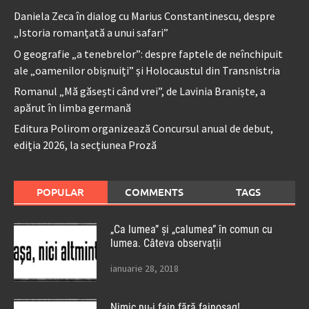
Daniela Zeca în dialog cu Marius Constantinescu, despre
„Istoria romanțată a unui safari”
O geografie „a tenebrelor”: despre faptele de neînchipuit
ale „oamenilor obișnuiți” și Holocaustul din Transnistria
Romanul „Mă găsești când vrei”, de Lavinia Braniște, a
apărut în limba germană
Editura Polirom organizează Concursul anual de debut,
ediția 2026, la secțiunea Proză
POPULAR
COMMENTS
TAGS
„Ca lumea” și „calumea” în comun cu
lumea. Câteva observații
ianuarie 28, 2018
Nimic nu-i fain fără fainoșag!