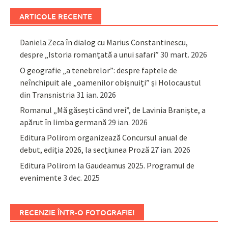
ARTICOLE RECENTE
Daniela Zeca în dialog cu Marius Constantinescu,
despre „Istoria romanțată a unui safari”
30 mart. 2026
O geografie „a tenebrelor”: despre faptele de
neînchipuit ale „oamenilor obișnuiți” și Holocaustul
din Transnistria
31 ian. 2026
Romanul „Mă găsești când vrei”, de Lavinia Braniște, a
apărut în limba germană
29 ian. 2026
Editura Polirom organizează Concursul anual de
debut, ediția 2026, la secțiunea Proză
27 ian. 2026
Editura Polirom la Gaudeamus 2025. Programul de
evenimente
3 dec. 2025
RECENZIE ÎNTR-O FOTOGRAFIE!