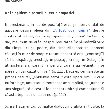
din oameni.
De la epidemia terorii la lecția empatiei
Impresionant, în loc de postfață este și interviul dat de
autoare despre ideea din „
A fost doar ciumă
”, despre
contextul actual, despre apropierea de „Ciuma” lui Camus,
dar, mai mult de atât, despre realitatea înspăimântătoare
din timpul ei și, poate, din timpurile noastre: oameni
căutați în miez de noapte (acum pentru că erau „contacți”)
să fie dispăruți, arestați, împușcați, trimiși în Gulag: „În
atmosfera aia, carantina pentru care erau reținuți li se
părea un dar căzut din cer” (p. 111). Dacă epidemia este un
proces natural, „epidemia terorii” este opera omului care
nu înțelege, nici chiar în momente de cumpănă, că „lumea e
una singură, că e destul loc pentru iubire și compasiune. Și
că asta depinde numai de noi. (p. 117).
Scrisă fragmentar, cu multe dialoguri grăbite și lipsite, la