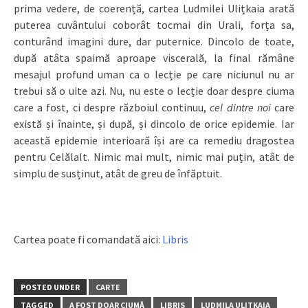
prima vedere, de coerență, cartea Ludmilei Ulițkaia arată
puterea cuvântului coborât tocmai din Urali, forța sa,
conturând imagini dure, dar puternice. Dincolo de toate,
după atâta spaimă aproape viscerală, la final rămâne
mesajul profund uman ca o lecție pe care niciunul nu ar
trebui să o uite azi. Nu, nu este o lecție doar despre ciuma
care a fost, ci despre războiul continuu,
cel dintre noi
care
există și înainte, și după, și dincolo de orice epidemie. Iar
această epidemie interioară își are ca remediu dragostea
pentru Celălalt. Nimic mai mult, nimic mai puțin, atât de
simplu de susținut, atât de greu de înfăptuit.
Cartea poate fi comandată aici:
Libris
POSTED UNDER
CARTE
TAGGED
A FOST DOAR CIUMĂ
LIBRIS
LUDMILA ULIȚKAIA