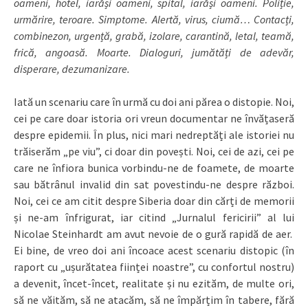
oameni, hotel, iarăși oameni, spital, iarăși oameni. Poliție,
urmărire, teroare. Simptome. Alertă, virus, ciumă… Contacți,
combinezon, urgență, grabă, izolare, carantină, letal, teamă,
frică, angoasă. Moarte. Dialoguri, jumătăți de adevăr,
disperare, dezumanizare.
Iată un scenariu care în urmă cu doi ani părea o distopie. Noi,
cei pe care doar istoria ori vreun documentar ne învățaseră
despre epidemii. În plus, nici mari nedreptăți ale istoriei nu
trăiserăm „pe viu”, ci doar din povești. Noi, cei de azi, cei pe
care ne înfiora bunica vorbindu-ne de foamete, de moarte
sau bătrânul invalid din sat povestindu-ne despre război.
Noi, cei ce am citit despre Siberia doar din cărți de memorii
și ne-am înfrigurat, iar citind „Jurnalul fericirii” al lui
Nicolae Steinhardt am avut nevoie de o gură rapidă de aer.
Ei bine, de vreo doi ani încoace acest scenariu distopic (în
raport cu „ușurătatea ființei noastre”, cu confortul nostru)
a devenit, încet-încet, realitate și nu ezităm, de multe ori,
să ne văităm, să ne atacăm, să ne împărțim în tabere, fără