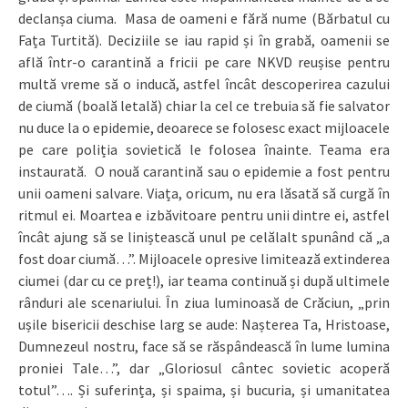
declanșa ciuma. Masa de oameni e fără nume (Bărbatul cu
Fața Turtită). Deciziile se iau rapid și în grabă, oamenii se
află într-o carantină a fricii pe care NKVD reușise pentru
multă vreme să o inducă, astfel încât descoperirea cazului
de ciumă (boală letală) chiar la cel ce trebuia să fie salvator
nu duce la o epidemie, deoarece se folosesc exact mijloacele
pe care poliția sovietică le folosea înainte. Teama era
instaurată. O nouă carantină sau o epidemie a fost pentru
unii oameni salvare. Viața, oricum, nu era lăsată să curgă în
ritmul ei. Moartea e izbăvitoare pentru unii dintre ei, astfel
încât ajung să se liniștească unul pe celălalt spunând că „a
fost doar ciumă…”. Mijloacele opresive limitează extinderea
ciumei (dar cu ce preț!), iar teama continuă și după ultimele
rânduri ale scenariului. În ziua luminoasă de Crăciun, „prin
ușile bisericii deschise larg se aude: Nașterea Ta, Hristoase,
Dumnezeul nostru, face să se răspândească în lume lumina
proniei Tale…”, dar „Gloriosul cântec sovietic acoperă
totul”…. Și suferința, și spaima, și bucuria, și umanitatea