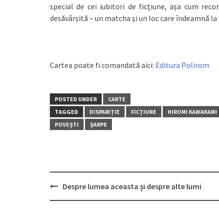
special de cei iubitori de ficțiune, așa cum rec
desăvârșită – un matcha și un loc care îndeamnă la 
Cartea poate fi comandată aici:
Editura Polirom
POSTED UNDER
CARTE
TAGGED
DISPARIȚIE
FICȚIUNE
HIROMI KAWAKAMI
POVEȘTI
ȘARPE
Post
Despre lumea aceasta și despre alte lumi
navigation