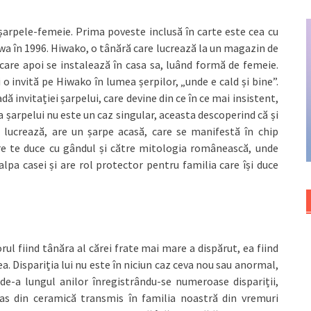
– șarpele-femeie. Prima poveste inclusă în carte este cea cu
 în 1996. Hiwako, o tânără care lucrează la un magazin de
care apoi se instalează în casa sa, luând formă de femeie.
 invită pe Hiwako în lumea șerpilor, „unde e cald și bine”.
ă invitației șarpelui, care devine din ce în ce mai insistent,
ța șarpelui nu este un caz singular, aceasta descoperind că și
e lucrează, are un șarpe acasă, care se manifestă în chip
re te duce cu gândul și către mitologia românească, unde
alpa casei și are rol protector pentru familia care își duce
rul fiind tânăra al cărei frate mai mare a dispărut, ea fiind
ea. Dispariția lui nu este în niciun caz ceva nou sau anormal,
de-a lungul anilor înregistrându-se numeroase dispariții,
vas din ceramică transmis în familia noastră din vremuri