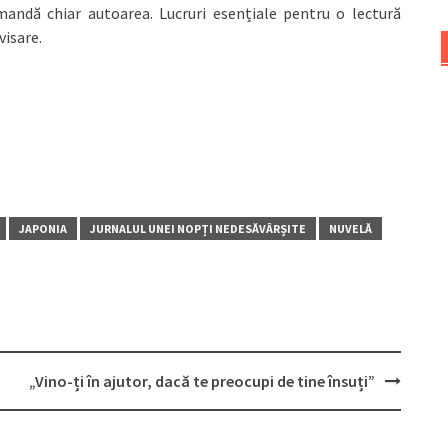
omandă chiar autoarea. Lucruri esențiale pentru o lectură
visare.
JAPONIA
JURNALUL UNEI NOPȚI NEDESĂVÂRȘITE
NUVELĂ
„Vino-ți în ajutor, dacă te preocupi de tine însuți”