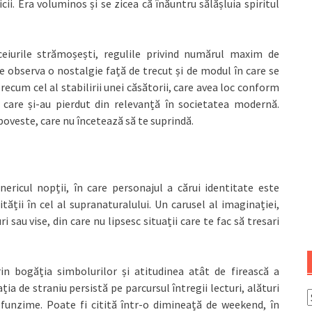
ii. Era voluminos și se zicea că înăuntru sălășluia spiritul
biceiurile strămoșești, regulile privind numărul maxim de
 observa o nostalgie față de trecut și de modul în care se
ecum cel al stabilirii unei căsătorii, care avea loc conform
 care și-au pierdut din relevanță în societatea modernă.
poveste, care nu încetează să te suprindă.
ericul nopții, în care personajul a cărui identitate este
ății în cel al supranaturalului. Un carusel al imaginației,
sau vise, din care nu lipsesc situații care te fac să tresari
in bogăția simbolurilor și atitudinea atât de firească a
ia de straniu persistă pe parcursul întregii lecturi, alături
A
ofunzime. Poate fi citită într-o dimineață de weekend, în