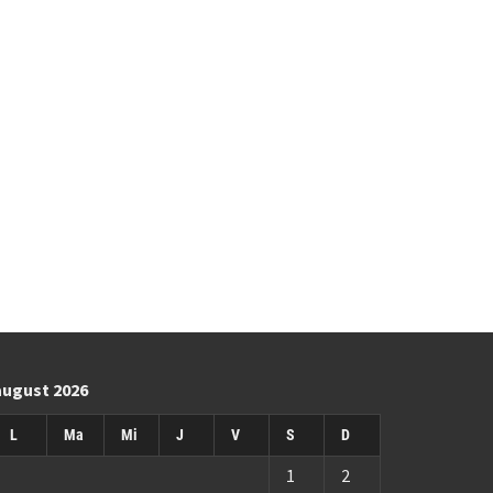
august 2026
L
Ma
Mi
J
V
S
D
1
2