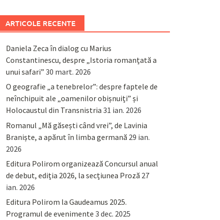
ARTICOLE RECENTE
Daniela Zeca în dialog cu Marius
Constantinescu, despre „Istoria romanțată a
unui safari”
30 mart. 2026
O geografie „a tenebrelor”: despre faptele de
neînchipuit ale „oamenilor obișnuiți” și
Holocaustul din Transnistria
31 ian. 2026
Romanul „Mă găsești când vrei”, de Lavinia
Braniște, a apărut în limba germană
29 ian.
2026
Editura Polirom organizează Concursul anual
de debut, ediția 2026, la secțiunea Proză
27
ian. 2026
Editura Polirom la Gaudeamus 2025.
Programul de evenimente
3 dec. 2025