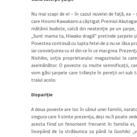
Nu mai scapi de el – în cazul nuvelei de față, ea 
care Hiromi Kawakami a câștigat Premiul Akutagawa
mătănii budiste, calcă din neatenție pe un șarpe, 
„Sunt mama ta, Hiwako dragă” pretinde șarpele și o
Povestea continuă cu lupta fetei de a nu se lăsa prad
iar conviețuirea cu el din ce în ce mai grea. Prezen
Nishiko, soția proprietarului magazinului la car
asemănător. O poveste cu multe semnificații, ca
vom găsi șarpele care trăiește în pereții ori sub t
traiul acolo.
Dispariție
A doua poveste are loc în sânul unei familii, narato
singura care îi simte prezența, deși nu îl poate ved
acesta fiind un fenoment frecvent în familia ei, 
începând de la străbunica sa până la Goshiki: „