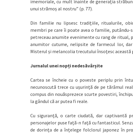
imemoriale, cu mult înainte de generația străbunic
unui strămoș al nostru” (p. 77).
Din familie nu lipsesc tradițiile, ritualurile, o
membri pe care îi poate avea o familie, putându-se
petreceau anumite evenimente cu rang de ritual, pr
anumitor cutume, nelipsite de farmecul lor, dar
Misterul și melancolia trecutului însoțesc această 
Jurnalul unei nopți nedesăvârșite
Cartea se încheie cu o poveste periplu prin întun
necunoscută trece cu ușurință de pe tărâmul realit
compus din nouăsprezece scurte povestiri, închipuri 
la gândul că ar putea fi reale.
Cu siguranță, o carte ciudată, dar captivantă pr
personajelor puse față-n față cu fantasticul. Senzaț
de dorința de a înțelege folclorul japonez în pr