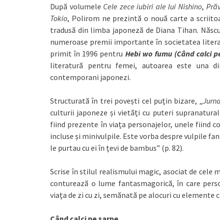
După volumele
Cele zece iubiri ale lui Nishino
,
Pră
Tokio
, Polirom ne prezintă o nouă carte a scrii
tradusă din limba japoneză de Diana Tihan. Născută
numeroase premii importante în societatea litera
primit în 1996 pentru
Hebi wo fumu (Când calci p
literatură pentru femei, autoarea este una di
contemporani japonezi.
Structurată în trei povești cel puțin bizare, „
Jurna
culturii japoneze și vietăți cu puteri supranatural
fiind prezente în viața personajelor, unele fiind c
incluse și minivulpile. Este vorba despre vulpile fa
le purtau cu ei în țevi de bambus” (p. 82).
Scrise în stilul realismului magic, asociat de cele m
conturează o lume fantasmagorică, în care person
viața de zi cu zi, semănată pe alocuri cu elemente c
Când calci pe șarpe