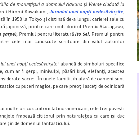
vălia de mărunțișuri a domnului Nakano
și
Vreme ciudată la
toarei Hiromi Kawakami,
Jurnalul unei nopți nedesăvârșite
,
 în 1958 la Tokyo și distinsă de-a lungul carierei sale cu
ră japoneză, printre care mult doritul Premiu Akutagawa,
e șarpe)
, Premiul pentru literatură
Ito Sei
, Premiul pentru
ntre cele mai cunoscute scriitoare din valul autorilor
lul unei nopți nedesăvârșite”
abundă de simboluri specifice
e, cum ar fi șerpi, minivulpi, păsări kiwi, elefanți, acestea
onsiderate sacre: „În unele familii, în afară de oameni sunt
ntastice cu puteri magice, pe care preoții asceți de odinioară
ai multe ori cu scriitorii latino-americani, cele trei povești
ajele frapează cititorul prin naturalețea cu care își duc
are țin de domeniul fantasticului.