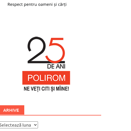
ARHIVE
rhive