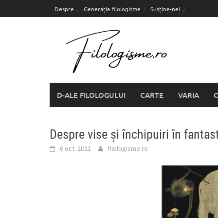
Skip
Despre
Generația filologisme
Susține-ne!
to
content
D-ALE FILOLOGULUI
CARTE
VARIA
C
Despre vise și închipuiri în fantas
6 oct. 2021
filologisme.ro