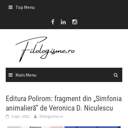
Skip
Top Menu
to
content
Main Menu
Editura Polirom: fragment din „Simfonia
animalieră” de Veronica D. Niculescu
6 apr. 2021
filologisme.ro