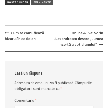
POSTED UNDER
EVENIMENTE
Post
Cum se camuflează
Online & live: Sorin
navigation
bizarul în cotidian
Alexandrescu despre „Lumea
incertă a cotidianului”
Lasă un răspuns
Adresa ta de email nu va fi publicată.
Câmpurile
obligatorii sunt marcate cu
*
Comentariu
*