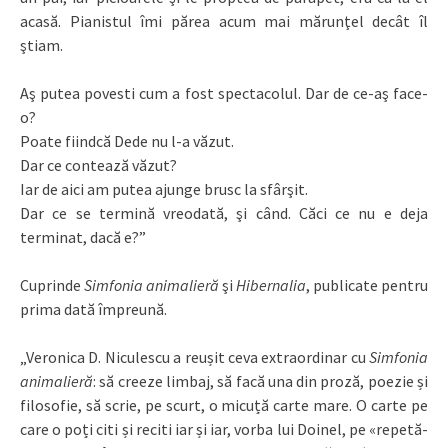
acasă. Pianistul îmi părea acum mai mărunţel decât îl
ştiam.
Aş putea povesti cum a fost spectacolul. Dar de ce-aş face-
o?
Poate fiindcă Dede nu l-a văzut.
Dar ce contează văzut?
Iar de aici am putea ajunge brusc la sfârşit.
Dar ce se termină vreodată, şi când. Căci ce nu e deja
terminat, dacă e?”
Cuprinde
Simfonia animalieră
şi
Hibernalia
, publicate pentru
prima dată împreună.
„Veronica D. Niculescu a reușit ceva extraordinar cu
Simfonia
animalieră
: să creeze limbaj, să facă una din proză, poezie și
filosofie, să scrie, pe scurt, o micuță carte mare. O carte pe
care o poți citi și reciti iar și iar, vorba lui Doinel, pe «repetă-