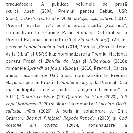
traducătoare. A publicat volumele de proză
scurtă
Adeb
(2004, Premiul pentru Debut, USR
Sibiu),
Orchestra portocalie
(2008) și
Roșu, roșu, catifea
(2012,
Premiul revistei
Tiuk!
pentru proză scurtă „ScurTiuk”;
nominalizări la Premiile Radio România Cultural și la
Premiul Național pentru Proză al
Ziarului de Iași
); cărțile-
pereche
Simfonia animalieră
(2014, Premiul „Cercul Literar
de la Sibiu” al USR Sibiu; nominalizare la Premiul Național
pentru Proză al
Ziarului de Iași
) și
Hibernalia
(2016);
romanele
Spre văi de jad și sălbăție
(2016, Premiul „Cartea
anului” acordat de USR Sibiu; nominalizări la Premiul
Național pentru Proză al
Ziarului de Iași
și la Premiul „Cea
mai îndrăgită carte a anului – alegerea liceenilor” la
FILIT),
O vară cu Isidor
(2017),
Iarna lui Isidor
(2020),
Toți
copiii librăresei
(2020) și biografia romanțată
Luchian. Ochii,
sufletul, mîna
(2020). A scris în colaborare cu Emil
Brumaru
Basmul Prințesei Repede-Repede
(2009) și
Cad
castane din castani
(2014, nominalizare la
Premiile
Observator cultural
). A cîștigat Concursul de