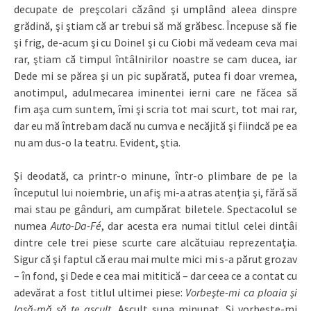
decupate de preşcolari căzând şi umplând aleea dinspre
grădină, şi ştiam că ar trebui să mă grăbesc. Începuse să fie
şi frig, de-acum şi cu Doinel şi cu Ciobi mă vedeam ceva mai
rar, ştiam că timpul întâlnirilor noastre se cam ducea, iar
Dede mi se părea şi un pic supărată, putea fi doar vremea,
anotimpul, adulmecarea iminentei ierni care ne făcea să
fim aşa cum suntem, îmi şi scria tot mai scurt, tot mai rar,
dar eu mă întrebam dacă nu cumva e necăjită şi fiindcă pe ea
nu am dus-o la teatru. Evident, ştia.
Şi deodată, ca printr-o minune, într-o plimbare de pe la
începutul lui noiembrie, un afiş mi-a atras atenţia şi, fără să
mai stau pe gânduri, am cumpărat biletele. Spectacolul se
numea
Auto-Da-Fé
, dar acesta era numai titlul celei dintâi
dintre cele trei piese scurte care alcătuiau reprezentaţia.
Sigur că şi faptul că erau mai multe mici mi s-a părut grozav
– în fond, şi Dede e cea mai mititică – dar ceea ce a contat cu
adevărat a fost titlul ultimei piese:
Vorbeşte-mi ca ploaia şi
lasă-mă să te ascult
. Ascult suna minunat. Şi vorbeşte-mi