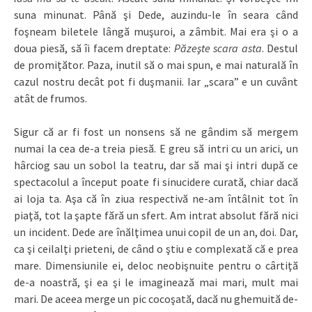
suna minunat. Până şi Dede, auzindu-le în seara când
foşneam biletele lângă muşuroi, a zâmbit. Mai era şi o a
doua piesă, să îi facem dreptate:
Păzeşte scara asta
. Destul
de promiţător. Paza, inutil să o mai spun, e mai naturală în
cazul nostru decât pot fi duşmanii. Iar „scara” e un cuvânt
atât de frumos.
Sigur că ar fi fost un nonsens să ne gândim să mergem
numai la cea de-a treia piesă. E greu să intri cu un arici, un
hârciog sau un sobol la teatru, dar să mai şi intri după ce
spectacolul a început poate fi sinucidere curată, chiar dacă
ai loja ta. Aşa că în ziua respectivă ne-am întâlnit tot în
piaţă, tot la şapte fără un sfert. Am intrat absolut fără nici
un incident. Dede are înălţimea unui copil de un an, doi. Dar,
ca şi ceilalţi prieteni, de când o ştiu e complexată că e prea
mare. Dimensiunile ei, deloc neobişnuite pentru o cârtiţă
de-a noastră, şi ea şi le imaginează mai mari, mult mai
mari. De aceea merge un pic cocoşată, dacă nu ghemuită de-