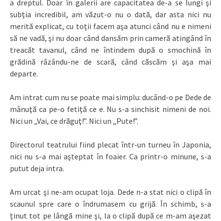
a dreptul. Doar în galerii are capacitatea de-a se lungi şi
subţia incredibil, am văzut-o nu o dată, dar asta nici nu
merită explicat, cu toţii facem aşa atunci când nu e nimeni
să ne vadă, şi nu doar când dansăm prin cameră atingând în
treacăt tavanul, când ne întindem după o smochină în
grădină râzându-ne de scară, când căscăm şi aşa mai
departe.
Am intrat cum nu se poate mai simplu: ducând-o pe Dede de
mânuţă ca pe-o fetiţă ce e. Nu s-a sinchisit nimeni de noi.
Nici un „Vai, ce drăguţ!”. Nici un „Pute!”.
Directorul teatrului fiind plecat într-un turneu în Japonia,
nici nu s-a mai aşteptat în foaier. Ca printr-o minune, s-a
putut deja intra.
Am urcat şi ne-am ocupat loja. Dede n-a stat nici o clipă în
scaunul spre care o îndrumasem cu grijă. În schimb, s-a
ţinut tot pe lângă mine şi, la o clipă după ce m-am aşezat