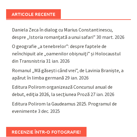
ARTICOLE RECENTE
Daniela Zeca în dialog cu Marius Constantinescu,
despre „Istoria romanțată a unui safari”
30 mart. 2026
O geografie „a tenebrelor”: despre faptele de
neînchipuit ale „oamenilor obișnuiți” și Holocaustul
din Transnistria
31 ian. 2026
Romanul „Mă găsești când vrei”, de Lavinia Braniște, a
apărut în limba germană
29 ian. 2026
Editura Polirom organizează Concursul anual de
debut, ediția 2026, la secțiunea Proză
27 ian. 2026
Editura Polirom la Gaudeamus 2025. Programul de
evenimente
3 dec. 2025
RECENZIE ÎNTR-O FOTOGRAFIE!