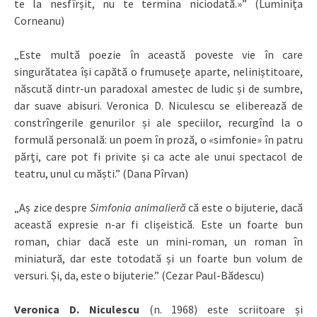
te la nesfîrșit, nu te termina niciodată.»” (Luminița
Corneanu)
„Este multă poezie în această poveste vie în care
singurătatea își capătă o frumusețe aparte, neliniștitoare,
născută dintr-un paradoxal amestec de ludic și de sumbre,
dar suave abisuri. Veronica D. Niculescu se eliberează de
constrîngerile genurilor și ale speciilor, recurgînd la o
formulă personală: un poem în proză, o «simfonie» în patru
părți, care pot fi privite și ca acte ale unui spectacol de
teatru, unul cu măști.” (Dana Pîrvan)
„Aș zice despre
Simfonia animalieră
că este o bijuterie, dacă
această expresie n-ar fi clișeistică. Este un foarte bun
roman, chiar dacă este un mini-roman, un roman în
miniatură, dar este totodată și un foarte bun volum de
versuri. Și, da, este o bijuterie.” (Cezar Paul-Bădescu)
Veronica D. Niculescu
(n. 1968) este scriitoare și