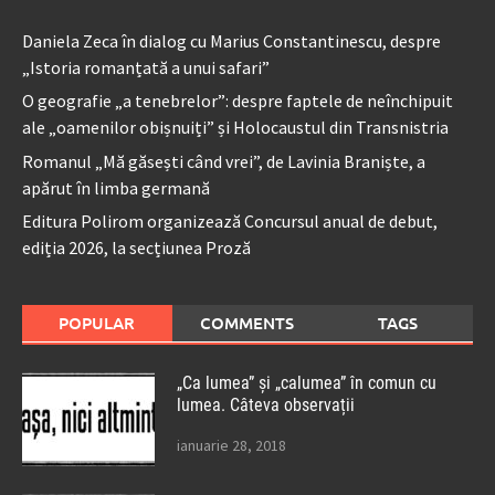
Daniela Zeca în dialog cu Marius Constantinescu, despre
„Istoria romanțată a unui safari”
O geografie „a tenebrelor”: despre faptele de neînchipuit
ale „oamenilor obișnuiți” și Holocaustul din Transnistria
Romanul „Mă găsești când vrei”, de Lavinia Braniște, a
apărut în limba germană
Editura Polirom organizează Concursul anual de debut,
ediția 2026, la secțiunea Proză
POPULAR
COMMENTS
TAGS
„Ca lumea” și „calumea” în comun cu
lumea. Câteva observații
ianuarie 28, 2018