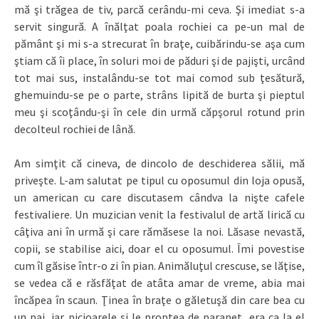
mă şi trăgea de tiv, parcă cerându-mi ceva. Şi imediat s-a
servit singură. A înălţat poala rochiei ca pe-un mal de
pământ şi mi s-a strecurat în braţe, cuibărindu-se aşa cum
ştiam că îi place, în soluri moi de păduri şi de pajişti, urcând
tot mai sus, instalându-se tot mai comod sub ţesătură,
ghemuindu-se pe o parte, strâns lipită de burta şi pieptul
meu şi scoţându-şi în cele din urmă căpşorul rotund prin
decolteul rochiei de lână.
Am simţit că cineva, de dincolo de deschiderea sălii, mă
priveşte. L-am salutat pe tipul cu oposumul din loja opusă,
un american cu care discutasem cândva la nişte cafele
festivaliere. Un muzician venit la festivalul de artă lirică cu
câţiva ani în urmă şi care rămăsese la noi. Lăsase nevastă,
copii, se stabilise aici, doar el cu oposumul. Îmi povestise
cum îl găsise într-o zi în pian. Animăluţul crescuse, se lăţise,
se vedea că e răsfăţat de atâta amar de vreme, abia mai
încăpea în scaun. Ţinea în braţe o găletuşă din care bea cu
un pai, iar picioarele şi le proptea de parapet, era ca la el