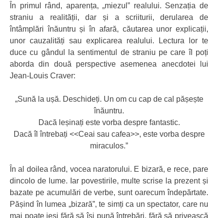
În primul rând, aparența, „miezul” realului. Senzația de
straniu a realității, dar și a scriiturii, derularea de
întâmplări înăuntru și în afară, căutarea unor explicații,
unor cauzalități sau explicarea realului. Lectura lor te
duce cu gândul la sentimentul de straniu pe care îl poți
aborda din două perspective asemenea anecdotei lui
Jean-Louis Craver:
„Sună la ușă. Deschideți. Un om cu cap de cal pășește
înăuntru.
Dacă leșinați este vorba despre fantastic.
Dacă îl întrebați <<Ceai sau cafea>>, este vorba despre
miraculos.”
În al doilea rând, vocea naratorului. E bizară, e rece, pare
dincolo de lume. Iar povestirile, multe scrise la prezent și
bazate pe acumulări de verbe, sunt oarecum îndepărtate.
Pășind în lumea „bizară”, te simți ca un spectator, care nu
mai poate ieși fără să își pună întrebări, fără să privească