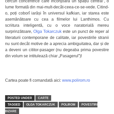
cercuri concentrice care înconjoară un spațiu central”, o
lume formată din mai-mult-decât-ceea-ce-se-vede. Citind-
o, poți coborî iarăși în universul kafkian, iar starea este
asemănătoare cu cea a filmelor lui Lanthimos. Cu
scriitura inteligentă, cu o voce naratorială mereu
surprinzătoare,
Olga Tokarczuk
este un punct de reper al
literaturii contemporane de calitate, iar povestirile stranii
nu sunt decât motive de a aprecia ambiguitatea, dar și de
a deveni un cititor-pasager (nu degeaba prima povestire
din volum se intitulează chiar „Pasagerul”)!
Cartea poate fi comandată aici:
www.polirom.ro
POSTED UNDER
CARTE
TAGGED
OLGA TOKARCZUK
POLIROM
POVESTIRI
BIZARE