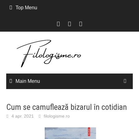
Skip
Top Menu
to
content
Main Menu
Cum se camuflează bizarul în cotidian
4 apr. 2021
filologisme.ro