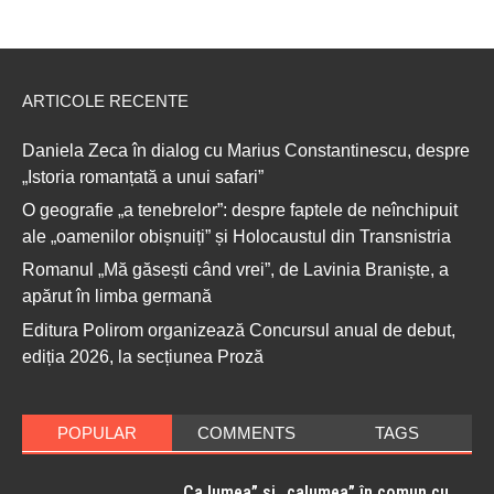
ARTICOLE RECENTE
Daniela Zeca în dialog cu Marius Constantinescu, despre
„Istoria romanțată a unui safari”
O geografie „a tenebrelor”: despre faptele de neînchipuit
ale „oamenilor obișnuiți” și Holocaustul din Transnistria
Romanul „Mă găsești când vrei”, de Lavinia Braniște, a
apărut în limba germană
Editura Polirom organizează Concursul anual de debut,
ediția 2026, la secțiunea Proză
POPULAR
COMMENTS
TAGS
„Ca lumea” și „calumea” în comun cu