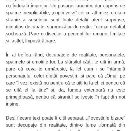
cu îndoială împrejur. Un pasager anonim, dar cuprins de
spaime inexplicabile, „copiii verzi” cei cu alt miez, croiala
stranie a șosetelor sunt toate detalii atent surprinse,
minuțios decupate, surprinzător de reale. Tocmai detaliul
șochează. Pare o disecție a percepțiilor umane, limitate
și, astfel, împovărătoare.
În al treilea rând, decupajele de realitate, personajele,
spaimele și emoțiile lor. La sfârșitul cărții te uiți în urmă,
pare că ceva te urmărește, la fel cum i se întâmplă
personajului celei dintâi povestiri, și pare că „Omul pe
care îl vezi există nu pentru că te uiți tu la el, ci pentru că
se uită el la tine” și, da, lumea exterioară nu este
primejdioasă, pentru că straniul se ivește în fapt din noi
înșine.
Deși fiecare text poate fi citit separat, „Povestirile bizare”
sunt decupaje din realitate, dintr-o lume „formată din