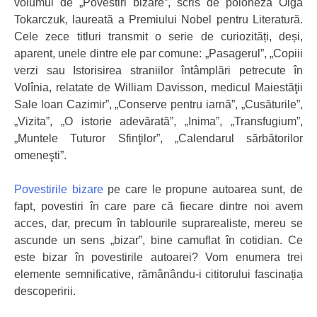
volumul de „Povestiri bizare”, scris de poloneza Olga
Tokarczuk, laureată a Premiului Nobel pentru Literatură.
Cele zece titluri transmit o serie de curiozități, deși,
aparent, unele dintre ele par comune: „Pasagerul”, „Copiii
verzi sau Istorisirea straniilor întâmplări petrecute în
Volînia, relatate de William Davisson, medicul Maiestăţii
Sale loan Cazimir”, „Conserve pentru iarnă”, „Cusăturile”,
„Vizita”, „O istorie adevărată”, „Inima”, „Transfugium”,
„Muntele Tuturor Sfinţilor”, „Calendarul sărbătorilor
omeneşti”.
Povestirile bizare
pe care le propune autoarea sunt, de
fapt, povestiri în care pare că fiecare dintre noi avem
acces, dar, precum în tablourile suprarealiste, mereu se
ascunde un sens „bizar”, bine camuflat în cotidian. Ce
este bizar în povestirile autoarei? Vom enumera trei
elemente semnificative, rămânându-i cititorului fascinația
descoperirii.