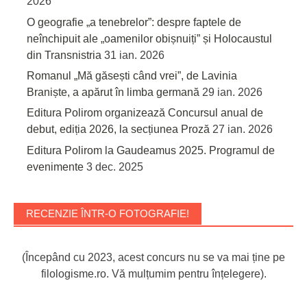
2026
O geografie „a tenebrelor”: despre faptele de
neînchipuit ale „oamenilor obișnuiți” și Holocaustul
din Transnistria
31 ian. 2026
Romanul „Mă găsești când vrei”, de Lavinia
Braniște, a apărut în limba germană
29 ian. 2026
Editura Polirom organizează Concursul anual de
debut, ediția 2026, la secțiunea Proză
27 ian. 2026
Editura Polirom la Gaudeamus 2025. Programul de
evenimente
3 dec. 2025
RECENZIE ÎNTR-O FOTOGRAFIE!
(Începând cu 2023, acest concurs nu se va mai ține pe
filologisme.ro. Vă mulțumim pentru înțelegere).