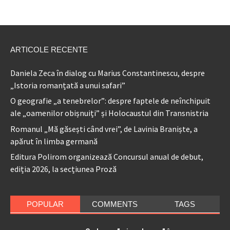
ARTICOLE RECENTE
Daniela Zeca în dialog cu Marius Constantinescu, despre
„Istoria romanțată a unui safari”
O geografie „a tenebrelor”: despre faptele de neînchipuit
ale „oamenilor obișnuiți” și Holocaustul din Transnistria
Romanul „Mă găsești când vrei”, de Lavinia Braniște, a
apărut în limba germană
Editura Polirom organizează Concursul anual de debut,
ediția 2026, la secțiunea Proză
POPULAR
COMMENTS
TAGS