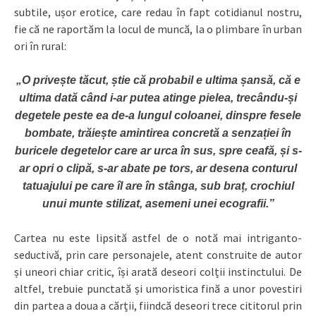
subtile, ușor erotice, care redau în fapt cotidianul nostru,
fie că ne raportăm la locul de muncă, la o plimbare în urban
ori în rural:
„O privește tăcut, știe că probabil e ultima șansă, că e
ultima dată când i-ar putea atinge pielea, trecându-și
degetele peste ea de-a lungul coloanei, dinspre fesele
bombate, trăiește amintirea concretă a senzației în
buricele degetelor care ar urca în sus, spre ceafă, și s-
ar opri o clipă, s-ar abate pe tors, ar desena conturul
tatuajului pe care îl are în stânga, sub braț, crochiul
unui munte stilizat, asemeni unei ecografii.
”
Cartea nu este lipsită astfel de o notă mai intriganto-
seductivă, prin care personajele, atent construite de autor
și uneori chiar critic, își arată deseori colții instinctului. De
altfel, trebuie punctată și umoristica fină a unor povestiri
din partea a doua a cărții, fiindcă deseori trece cititorul prin