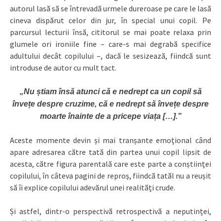
autorul lasă să se întrevadă urmele dureroase pe care le lasă
cineva dispărut celor din jur, în special unui copil. Pe
parcursul lecturii însă, cititorul se mai poate relaxa prin
glumele ori ironiile fine – care-s mai degrabă specifice
adultului decât copilului –, dacă le sesizează, fiindcă sunt
introduse de autor cu mult tact.
„Nu știam însă atunci că e nedrept ca un copil să
învețe despre cruzime, că e nedrept să învețe despre
moarte înainte de a pricepe viața […].”
Aceste momente devin și mai tranșante emoțional când
apare adresarea către tată din partea unui copil lipsit de
acesta, către figura parentală care este parte a conștiinței
copilului, în câteva pagini de reproș, fiindcă tatăl nu a reușit
să îi explice copilului adevărul unei realități crude.
Și astfel, dintr-o perspectivă retrospectivă a neputinței,