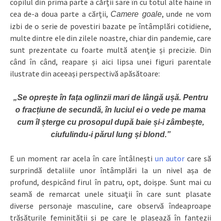
copilul din prima parte a cărții sare în cu totul alte haine în
cea de-a doua parte a cărții,
, unde ne vom
Camere goale
izbi de o serie de povestiri bazate pe întâmplări cotidiene,
multe dintre ele din zilele noastre, chiar din pandemie, care
sunt prezentate cu foarte multă atenție și precizie. Din
când în când, reapare și aici lipsa unei figuri parentale
ilustrate din aceeași perspectivă apăsătoare:
„Se oprește în fața oglinzii mari de lângă ușă. Pentru
o fracțiune de secundă, în luciul ei o vede pe mama
cum îl șterge cu prosopul după baie și-i zâmbește,
ciufulindu-i părul lung și blond.”
E un moment rar acela în care întâlnești
un autor
care să
surprindă detaliile unor întâmplări la un nivel așa de
profund, despicând firul în patru, opt, doișpe. Sunt mai cu
seamă de remarcat unele situații în care sunt plasate
diverse personaje masculine, care observă îndeaproape
trăsăturile feminității și pe care le plasează în fantezii