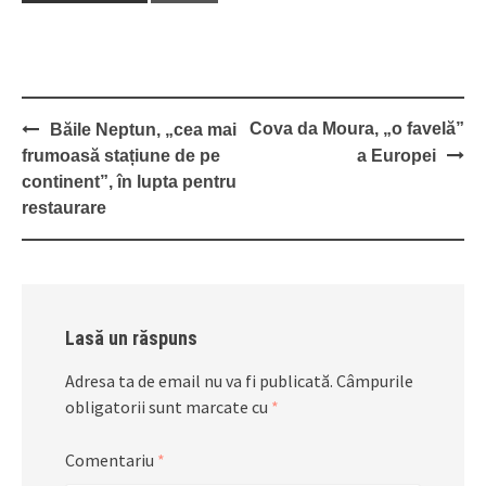
Post
Cova da Moura, „o favelă”
Băile Neptun, „cea mai
navigation
frumoasă stațiune de pe
a Europei
continent”, în lupta pentru
restaurare
Lasă un răspuns
Adresa ta de email nu va fi publicată.
Câmpurile
obligatorii sunt marcate cu
*
Comentariu
*