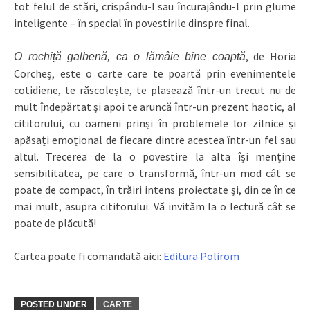
tot felul de stări, crispându-l sau încurajându-l prin glume
inteligente – în special în povestirile dinspre final.
, de Horia
O rochiță galbenă, ca o lămâie bine coaptă
Corcheș, este o carte care te poartă prin evenimentele
cotidiene, te răscolește, te plasează într-un trecut nu de
mult îndepărtat și apoi te aruncă într-un prezent haotic, al
cititorului, cu oameni prinși în problemele lor zilnice și
apăsați emoțional de fiecare dintre acestea într-un fel sau
altul. Trecerea de la o povestire la alta își menține
sensibilitatea, pe care o transformă, într-un mod cât se
poate de compact, în trăiri intens proiectate și, din ce în ce
mai mult, asupra cititorului. Vă invităm la o lectură cât se
poate de plăcută!
Cartea poate fi comandată aici:
Editura Polirom
POSTED UNDER
CARTE