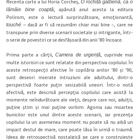
Recenta carte a lui Horia Corcheș,
O rochiță galbenă, ca o
, apărută anul acesta la editura
lămâie bine coaptă
Polirom, este o lectură surprinzătoare, emoționantă,
dacă ar fi să rezumăm chiar mai bine –, care ne
touch
é
–
transpune prin diverse scenarii societale și intrigante, într-
o serie de povestiri ce se desfășoară din anii ’80 încoace.
Prima parte a cărții,
, cuprinde mai
Camera de urgență
multe istorisiri ce sunt relatate din perspectiva copilului. În
aceste retrospecții afective în copilăria anilor ’80 și ’90,
sunt deseori inserate intruziuni ale adultului, dintr-o
perspectivă foarte puțin sesizabilă uneori. Într-o notă
afectivă, este descrisă percepția copilului care asistă la
momente neîndurătoare ale vieții, despre care noi, adulții,
puține știm și mai puține vorbim. Agonia sau moartea
bunicilor este unul dintre aceste scenarii, iar prezența
copilului la un asemenea moment nu poate să nu aibă un
impact destul de mare, care poate lăsa în urmă o traumă.
Ideea de retrospectivă nostalgică pe care o construiește