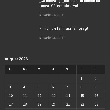
„Ca lumea” și „calumea” în comun cu
lumea. Câteva observații
ianuarie 28, 2018
Nimic nu-i fain fără fainoșag!
ianuarie 25, 2018
august 2026
L
Ma
Mi
J
V
S
D
1
2
3
4
5
6
7
8
9
10
11
12
13
14
15
16
17
18
19
20
21
22
23