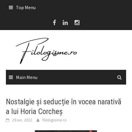
Skip
Top Menu
to
content
Main Menu
Nostalgie și seducție în vocea narativă
a lui Horia Corcheș
29 iun. 2022
filologisme.ro