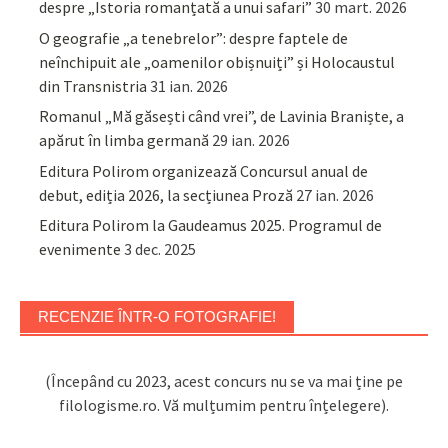
despre „Istoria romanțată a unui safari”
30 mart. 2026
O geografie „a tenebrelor”: despre faptele de
neînchipuit ale „oamenilor obișnuiți” și Holocaustul
din Transnistria
31 ian. 2026
Romanul „Mă găsești când vrei”, de Lavinia Braniște, a
apărut în limba germană
29 ian. 2026
Editura Polirom organizează Concursul anual de
debut, ediția 2026, la secțiunea Proză
27 ian. 2026
Editura Polirom la Gaudeamus 2025. Programul de
evenimente
3 dec. 2025
RECENZIE ÎNTR-O FOTOGRAFIE!
(Începând cu 2023, acest concurs nu se va mai ține pe
filologisme.ro. Vă mulțumim pentru înțelegere).