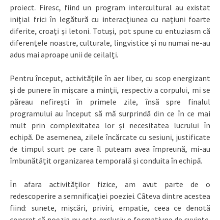
proiect. Firesc, fiind un program intercultural au existat
inițial frici în legătură cu interacțiunea cu națiuni foarte
diferite, croați și letoni. Totuși, pot spune cu entuziasm că
diferențele noastre, culturale, lingvistice și nu numai ne-au
adus mai aproape unii de ceilalți.
Pentru început, activitățile în aer liber, cu scop energizant
și de punere în mișcare a minții, respectiv a corpului, mi se
păreau nefirești în primele zile, însă spre finalul
programului au început să mă surprindă din ce în ce mai
mult prin complexitatea lor și necesitatea lucrului în
echipă. De asemenea, zilele încărcate cu sesiuni, justificate
de timpul scurt pe care îl puteam avea împreună, mi-au
îmbunătățit organizarea temporală și conduita în echipă.
În afara activităților fizice, am avut parte de o
redescoperire a semnificației poeziei. Câteva dintre acestea
fiind: sunete, mișcări, priviri, empatie, ceea ce denotă
concret că poezia nu este exclusiv o formațiune de cuvinte.