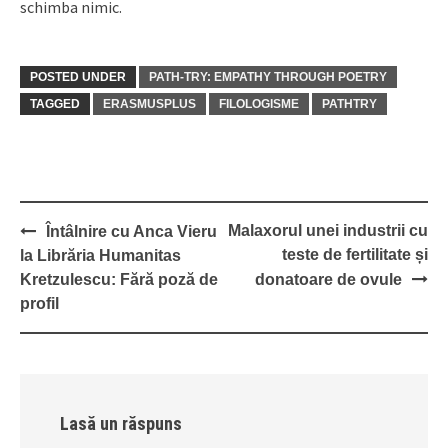
schimba nimic.
POSTED UNDER
PATH-TRY: EMPATHY THROUGH POETRY
TAGGED
ERASMUSPLUS
FILOLOGISME
PATHTRY
Post
Malaxorul unei industrii cu
Întâlnire cu Anca Vieru
navigation
teste de fertilitate și
la Librăria Humanitas
Kretzulescu: Fără poză de
donatoare de ovule
profil
Lasă un răspuns