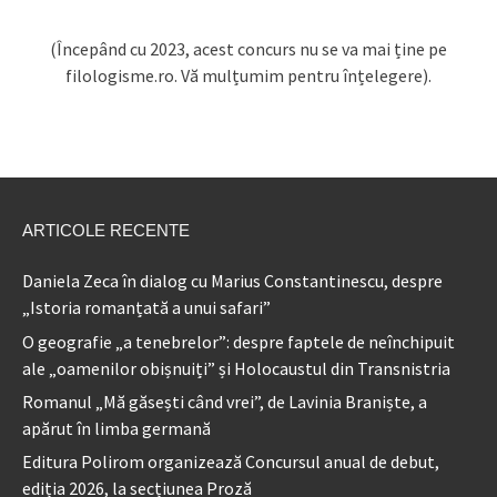
(Începând cu 2023, acest concurs nu se va mai ține pe
filologisme.ro. Vă mulțumim pentru înțelegere).
ARTICOLE RECENTE
Daniela Zeca în dialog cu Marius Constantinescu, despre
„Istoria romanțată a unui safari”
O geografie „a tenebrelor”: despre faptele de neînchipuit
ale „oamenilor obișnuiți” și Holocaustul din Transnistria
Romanul „Mă găsești când vrei”, de Lavinia Braniște, a
apărut în limba germană
Editura Polirom organizează Concursul anual de debut,
ediția 2026, la secțiunea Proză