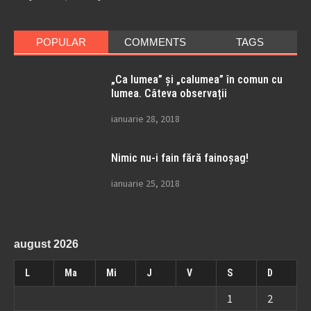
POPULAR
COMMENTS
TAGS
„Ca lumea” și „calumea” în comun cu
lumea. Câteva observații
ianuarie 28, 2018
Nimic nu-i fain fără fainoșag!
ianuarie 25, 2018
august 2026
L
Ma
Mi
J
V
S
D
1
2