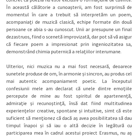
În această călătorie a cunoașterii, am fost surprinsă de
momentul în care a trebuit să interpretăm un poem,
acompaniați de muzică clasică, echipe formate din două
persoane ce abia s-au cunoscut. Unii ar presupune un final
dezastruos, fiind o scenetă improvizată, dar pot să vă asigur
că fiecare poem a impresionat prin ingeniozitatea sa,
demonstrând chimia puternică a relațiilor interumane.
Ulterior, nici muzica nu a mai fost necesară, deoarece
sunetele produse de om, în armonie și sincron, au produs cel
mai autentic acompaniament poetic. La începutul
confesiunii mele am declarat că unele dintre emoțiile
percepute de mine au fost spiritul de apartenență,
admirație și recunoștință, însă dat fiind multitudinea
experiențelor creative, spontane și intuitive, simt că este
suficient să menționez că dacă aș avea posibilitatea să dau
timpul înapoi și să iau o altă decizie în legătură cu
participarea mea în cadrul acestui proiect Erasmus, nu aș