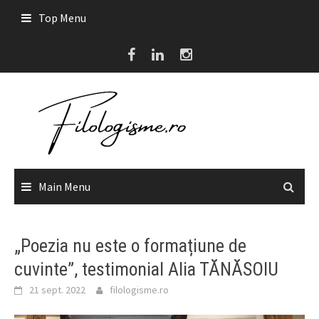
Skip
Top Menu
to
content
Main Menu
„Poezia nu este o formațiune de
cuvinte”, testimonial Alia TĂNĂSOIU
21 sept. 2022
filologisme.ro