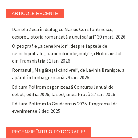
ARTICOLE RECENTE
Daniela Zeca în dialog cu Marius Constantinescu,
despre „Istoria romanțată a unui safari”
30 mart. 2026
O geografie „a tenebrelor”: despre faptele de
neînchipuit ale „oamenilor obișnuiți” și Holocaustul
din Transnistria
31 ian. 2026
Romanul „Mă găsești când vrei”, de Lavinia Braniște, a
apărut în limba germană
29 ian. 2026
Editura Polirom organizează Concursul anual de
debut, ediția 2026, la secțiunea Proză
27 ian. 2026
Editura Polirom la Gaudeamus 2025. Programul de
evenimente
3 dec. 2025
RECENZIE ÎNTR-O FOTOGRAFIE!