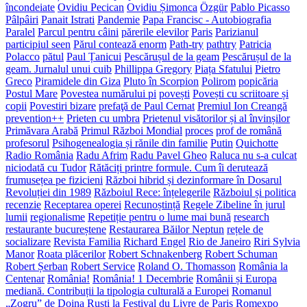
încondeiate
Ovidiu Pecican
Ovidiu Șimonca
Özgür
Pablo Picasso
Pâlpâiri
Panait Istrati
Pandemie
Papa Francisc - Autobiografia
Paralel
Parcul pentru câini
părerile elevilor
Paris
Parizianul
participiul seen
Părul contează enorm
Path-try
pathtry
Patricia
Polacco
pătul
Paul Țanicui
Pescărușul de la geam
Pescărușul de la
geam. Jurnalul unui cuib
Phillippa Gregory
Piața Sfatului
Pietro
Greco
Piramidele din Giza
Pluto în Scorpion
Polirom
popicăria
Postul Mare
Povestea numărului pi
povești
Povești cu scriitoare și
copii
Povestiri bizare
prefaţă de Paul Cernat
Premiul Ion Creangă
prevention++
Prieten cu umbra
Prietenul visătorilor și al învinșilor
Primăvara Arabă
Primul Război Mondial
proces
prof de română
profesorul
Psihogenealogia și rănile din familie
Putin
Quichotte
Radio România
Radu Afrim
Radu Pavel Gheo
Raluca nu s-a culcat
niciodată cu Tudor
Rătăciți printre formule. Cum îi derutează
frumusețea pe fizicieni
Război hibrid și dezinformare în Dosarul
Revoluției din 1989
Războiul Rece: înțelegerile
Războiul și politica
recenzie
Receptarea operei
Recunoștință
Regele Zibeline în jurul
lumii
regionalisme
Repetiție pentru o lume mai bună
research
restaurante bucureștene
Restaurarea Băilor Neptun
rețele de
socializare
Revista Familia
Richard Engel
Rio de Janeiro
Riri Sylvia
Manor
Roata plăcerilor
Robert Schnakenberg
Robert Schuman
Robert Șerban
Robert Service
Roland O. Thomasson
România la
Centenar
România!
România! 1 Decembrie
Românii și Europa
mediană. Contribuții la tipologia culturală a Europei
Romanul
„Zogru” de Doina Ruști la Festival du Livre de Paris
Romexpo