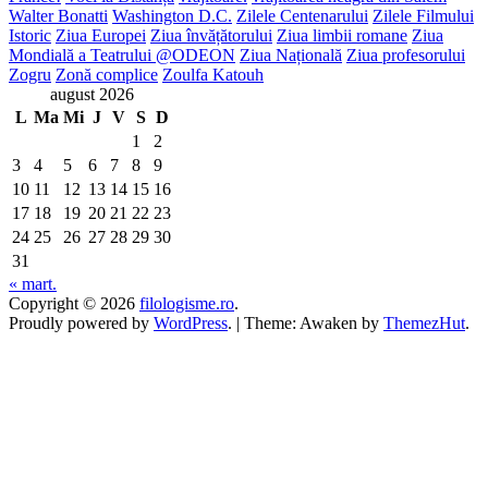
Walter Bonatti
Washington D.C.
Zilele Centenarului
Zilele Filmului
Istoric
Ziua Europei
Ziua învățătorului
Ziua limbii romane
Ziua
Mondială a Teatrului @ODEON
Ziua Națională
Ziua profesorului
Zogru
Zonă complice
Zoulfa Katouh
august 2026
L
Ma
Mi
J
V
S
D
1
2
3
4
5
6
7
8
9
10
11
12
13
14
15
16
17
18
19
20
21
22
23
24
25
26
27
28
29
30
31
« mart.
Copyright © 2026
filologisme.ro
.
Proudly powered by
WordPress
.
|
Theme: Awaken by
ThemezHut
.