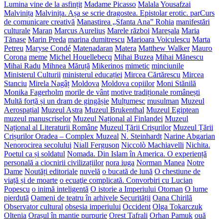
Lumina vine de la asfințit
Madame Picasso
Malala Yousafzai
Malvinița
Malvinița. Așa se scrie dragostea. Epistolar erotic. parCurs
de comunicare creativă
Manastirea „Sfanta Ana” Rohia
manifestări
culturale
Maran
Marcus Aurelius
Marele război
Mareșala
Maria
Tănase
Marin Preda
marina dumitrescu
Marioara Voiculescu
Marta
Petreu
Maryse Condé
Matenadaran
Matera
Matthew Walker
Mauro
Corona
meme
Michel Houellebecq
Mihai Buzea
Mihai Mănescu
Mihai Radu
Mihnea Măruță
Mikerinos
mimetic
minciunile
Ministerul Culturii
ministerul educației
Mircea Cărtărescu
Mircea
Stanciu
Mirela Nagâț
Moldova
Moldova copiilor
Moni Stănilă
Monika Fagerholm
morile de vânt
motive tradiționale românești
Multă forță și un dram de gingășie
Mulțumesc
musulman
Muzeul
Aerospațial
Muzeul Astra
Muzeul Brukenthal
Muzeul Egiptean
muzeul manuscriselor
Muzeul Național al Finlandei
Muzeul
Național al Literaturii Române
Muzeul Țării Crișurilor
Muzeul Țării
Crișurilor Oradea – Complex Muzeal
N. Steinhardt
Narine Abgarian
Nenorocirea secolului
Niall Ferguson
Niccolò Machiavelli
Nichita.
Poetul ca și soldatul
Nomada. Din Islam în America. O experiență
personală a ciocnirii civilizațiilor
nora iuga
Norman Manea
Notre
Dame
Noutăți editoriale
nuvelă
o bucată de lună
O chestiune de
viață și de moarte
o ecuaţie complicată. Convorbiri cu Lucian
Popescu
o inimă inteligentă
O istorie a Imperiului Otoman
O lume
pierdută
Oameni de teatru în arhivele Securității
Oana Chirilă
Observator cultural
obsesia imperiului
Occident
Olga Tokarczuk
Oltenia
Orașul în mantie purpurie
Orest Tafrali
Orhan Pamuk
ouă