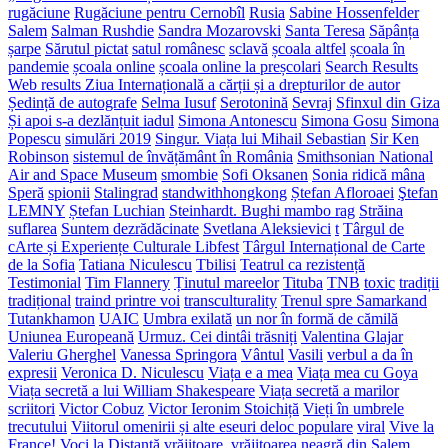
rugăciune
Rugăciune pentru Cernobîl
Rusia
Sabine Hossenfelder
Salem
Salman Rushdie
Sandra Mozarovski
Santa Teresa
Săpânța
șarpe
Sărutul pictat
satul românesc
sclavă
școala altfel
școala în
pandemie
școala online
școala online la preșcolari
Search Results
Web results Ziua Internațională a cărții și a drepturilor de autor
Ședință de autografe
Selma Iusuf
Serotonină
Sevraj
Sfinxul din Giza
Și apoi s-a dezlănțuit iadul
Simona Antonescu
Simona Gosu
Simona
Popescu
simulări 2019
Singur. Viața lui Mihail Sebastian
Sir Ken
Robinson
sistemul de învățământ în România
Smithsonian National
Air and Space Museum
smombie
Sofi Oksanen
Sonia ridică mâna
Speră
spionii
Stalingrad
standwithhongkong
Ștefan Afloroaei
Ştefan
LEMNY
Ștefan Luchian
Steinhardt. Bughi mambo rag
Străina
suflarea
Suntem dezrădăcinate
Svetlana Aleksievici
t
Târgul de
cArte și Experiențe Culturale Libfest
Târgul Internațional de Carte
de la Sofia
Tatiana Niculescu
Tbilisi
Teatrul ca rezistență
Testimonial
Tim Flannery
Ținutul mareelor
Tituba
TNB
toxic
tradiții
tradițional
traind printre voi
transculturality
Trenul spre Samarkand
Tutankhamon
UAIC
Umbra exilată
un nor în formă de cămilă
Uniunea Europeană
Urmuz. Cei dintâi trăsniți
Valentina Glajar
Valeriu Gherghel
Vanessa Springora
Vântul
Vasili
verbul a da în
expresii
Veronica D. Niculescu
Viața e a mea
Viața mea cu Goya
Viața secretă a lui William Shakespeare
Viața secretă a marilor
scriitori
Victor Cobuz
Victor Ieronim Stoichiță
Vieți în umbrele
trecutului
Viitorul omenirii și alte eseuri deloc populare
viral
Vive la
France!
Voci la Distanță
vrăjitoare.
vrăjitoarea neagră din Salem