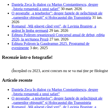
Daniela Zeca în dialog cu Marius Constantinescu, despre
„Istoria romanțată a unui safari”
30 mart. 2026
O geografie „a tenebrelor”: despre faptele de neînchipuit ale
„oamenilor obișnuiți” și Holocaustul din Transnistria
31 ian.
2026
Romanul „Mă găsești când vrei”, de Lavinia Braniște, a
apărut în limba germană
29 ian. 2026
Editura Polirom organizează Concursul anual de debut, ediția
2026, la secțiunea Proză
27 ian. 2026
Editura Polirom la Gaudeamus 2025. Programul de
evenimente
3 dec. 2025
Recenzie într-o fotografie!
(Începând cu 2023, acest concurs nu se va mai ține pe filologi
Articole recente
Daniela Zeca în dialog cu Marius Constantinescu, despre
„Istoria romanțată a unui safari”
O geografie „a tenebrelor”: despre faptele de neînchipuit ale
„oamenilor obișnuiți” și Holocaustul din Transnistria
Romanul „Mă găsești când vrei”, de Lavinia Braniște, a