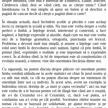
despre literatură, cine mai e interesat de Eminescu, Eliade, Blecher,
Cărtărescu când, deși se vând cărți, nu se citește nimic? Când
întotdeauna va fi mai simplu să apeși un buton și să deschizi o
pagină de cancan decât să citești o pagină dintr-o carte?
În situația actuală, dacă închidem școlile și plecăm e cam același
lucru cu mergem la școală și stăm. Nu mai este vorba despre a vorbi
perfect o limbă, a înțelege textul, intertextul și contextul, a face
legături, a înțelege expresiile și aluziile, după cum nu mai este vorba
nici de a înțelege gramatica, ortografia, punctuația ori lexicul.
Problema a devenit mult mai simplă, și anume a înțelege care este
rolul unei limbi în dezvoltarea unei națiuni, faptul că prin limbă, în
primul rând, exprimăm o realitate și este important să o exprimăm
corect. În al doilea rând, la fel de important este să conștientizăm că
evoluția noastră, a tuturor, vine din onestitatea fiecăruia dintre noi.
Cu siguranță, nu putem discuta despre plăcere ori onestitate pentru
limba română uitându-ne la acele statistici ori chiar în jurul nostru și
cu atât mai mult, cu cât nu putem discuta despre un minimum de
onestitate între noi ca indivizi. În acest sens, avem un exemplu la
îndemâna oricui, dorința de „a muri și capra vecinului”; aici nu mai
este vorba de a te bucura pentru cel de lângă tine când are o reușită,
de a-i da Cezarului ce-i al Cezarului, ci, dacă s-ar putea, a-l
condamna sau a-l evita pe cât posibil. Societatea zilelor noastre nu
numai că nu se bazează pe solidaritate, pe ajutor reciproc și pe