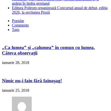
apărut în limba germană
Editura Polirom organizează Concursul anual de debut, ediția
2026, la secțiunea Proză
Popular
Comments
Tags
„Ca lumea” și „calumea” în comun cu lumea.
Câteva observații
ianuarie 28, 2018
Nimic nu-i fain fără fainoșag!
ianuarie 25, 2018