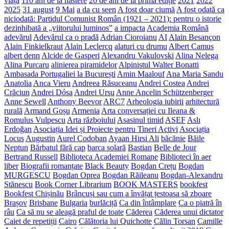
viață
110 ani de la nastere
20 de ani de la prima ediție
2021
2022
2025
31 august
9 Mai
a da cu seen
A fost doar ciumă
A fost odată ca
niciodată: Partidul Comunist Român (1921 – 2021): pentru o istorie
dezinhibată a „viitorului luminos”
a impacta
Academia Română
adevărul
Adevărul ca o pradă
Adrian Cioroianu
AI
Alain Besançon
Alain Finkielkraut
Alain Leclercq
alaturi cu drumu
Albert Camus
albert denn
Alcide de Gasperi
Alexandru Vakulovski
Alina Nelega
Alina Purcaru
alinierea piramidelor
Alpinistul Walter Bonatti
Ambasada Portugaliei la București
Amin Maalouf
Ana Maria Sandu
Anatolia
Anca Vieru
Andreea Răsuceanu
Andrei Costea
Andrei
Crăciun
Andrei Dósa
Andrei Ursu
Anne Ancelin Schützenberger
Anne Sewell
Anthony Beevor
ARC7
Arheologia iubirii
arhitectură
rurală
Armand Goșu
Armenia
Arta conversației cu Ileana &
Romulus Vulpescu
Arta războiului
Asasinul timid
ASEF
Aslı
Erdoğan
Asociația Idei și Proiecte pentru Tineri Activi
Asociația
Locus
Augustin
Aurel Codoban
Ayaan Hirsi Ali
băcănie
Băile
Neptun
Bărbatul fără cap
barca solară
Bastian
Belle de Jour
Bertrand Russell
Biblioteca Academiei Romane
Biblioteci în aer
liber
Biografii romanțate
Black Beauty
Bogdan Crețu
Bogdan
MURGESCU
Bogdan Oprea
Bogdan Răileanu
Bogdan-Alexandru
Stănescu
Book Corner Librarium
BOOK MASTERS
bookfest
Bookfest Chișinău
Brâncuși sau cum a învățat țestoasa să zboare
Brașov
Brisbane
Bulgaria
burlăciță
Ca din întâmplare
Ca o piatră în
râu
Ca să nu se aleagă praful de toate
Căderea
Căderea unui dictator
Caiet de repetiții
Cairo
Călătoria lui Quichotte
Călin Torsan
Camille