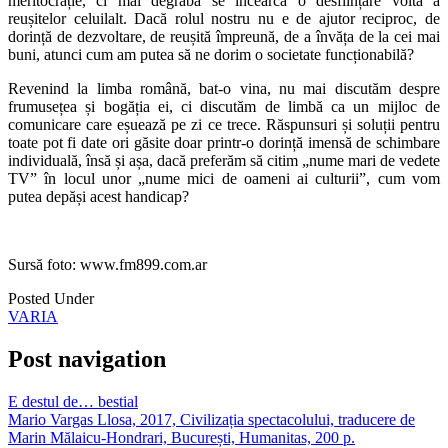
meritocrație, ci mai degrabă se încearcă o desființare voită a
reușitelor celuilalt. Dacă rolul nostru nu e de ajutor reciproc, de
dorință de dezvoltare, de reușită împreună, de a învăța de la cei mai
buni, atunci cum am putea să ne dorim o societate funcționabilă?
Revenind la limba română, bat-o vina, nu mai discutăm despre
frumusețea și bogăția ei, ci discutăm de limbă ca un mijloc de
comunicare care eșuează pe zi ce trece. Răspunsuri și soluții pentru
toate pot fi date ori găsite doar printr-o dorință imensă de schimbare
individuală, însă și așa, dacă preferăm să citim „nume mari de vedete
TV” în locul unor „nume mici de oameni ai culturii”, cum vom
putea depăși acest handicap?
Sursă foto: www.fm899.com.ar
Posted Under
VARIA
Post navigation
E destul de… bestial
Mario Vargas Llosa, 2017, Civilizația spectacolului, traducere de
Marin Mălaicu-Hondrari, București, Humanitas, 200 p.