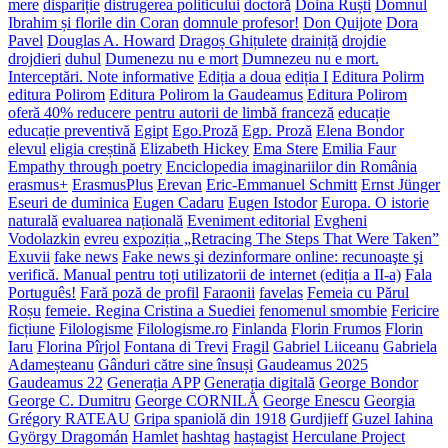
mere
dispariție
distrugerea politicului
doctoră
Doina Ruști
Domnul
Ibrahim și florile din Coran
domnule profesor!
Don Quijote
Dora
Pavel
Douglas A. Howard
Dragoș Ghițulete
drainiță
drojdie
drojdieri
duhul
Dumenezu nu e mort
Dumnezeu nu e mort.
Interceptări. Note informative
Ediția a doua
ediția I
Editura Polirm
editura Polirom
Editura Polirom la Gaudeamus
Editura Polirom
oferă 40% reducere pentru autorii de limbă franceză
educație
educație preventivă
Egipt
Ego.Proză
Egp. Proză
Elena Bondor
elevul
eligia creștină
Elizabeth Hickey
Ema Stere
Emilia Faur
Empathy through poetry
Enciclopedia imaginariilor din România
erasmus+
ErasmusPlus
Erevan
Eric-Emmanuel Schmitt
Ernst Jünger
Eseuri de duminica
Eugen Cadaru
Eugen Istodor
Europa. O istorie
naturală
evaluarea națională
Eveniment editorial
Evgheni
Vodolazkin
evreu
expoziția „Retracing The Steps That Were Taken”
Exuvii
fake news
Fake news şi dezinformare online: recunoaşte şi
verifică. Manual pentru toți utilizatorii de internet (ediția a II-a)
Fala
Português!
Fară poză de profil
Faraonii
favelas
Femeia cu Părul
Roșu
femeie. Regina Cristina a Suediei
fenomenul smombie
Fericire
ficțiune
Filologisme
Filologisme.ro
Finlanda
Florin Frumos
Florin
Iaru
Florina Pîrjol
Fontana di Trevi
Fragil
Gabriel Liiceanu
Gabriela
Adameșteanu
Gânduri către sine însuși
Gaudeamus 2025
Gaudeamus 22
Generația APP
Generația digitală
George Bondor
George C. Dumitru
George CORNILĂ
George Enescu
Georgia
Grégory RATEAU
Gripa spaniolă din 1918
Gurdjieff
Guzel Iahina
György Dragomán
Hamlet
hashtag
haștagist
Herculane Project