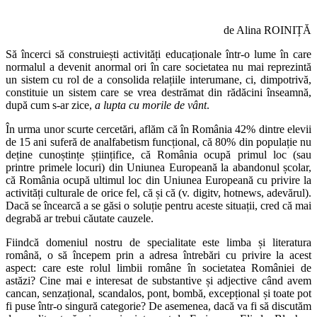
de Alina ROINIȚĂ
Să încerci să construiești activități educaționale într-o lume în care
normalul a devenit anormal ori în care societatea nu mai reprezintă
un sistem cu rol de a consolida relațiile interumane, ci, dimpotrivă,
constituie un sistem care se vrea destrămat din rădăcini înseamnă,
după cum s-ar zice,
a lupta cu morile de vânt
.
În urma unor scurte cercetări, aflăm că în România 42% dintre elevii
de 15 ani suferă de analfabetism funcțional, că 80% din populație nu
deține cunoștințe șțiințifice, că România ocupă primul loc (sau
printre primele locuri) din Uniunea Europeană la abandonul școlar,
că România ocupă ultimul loc din Uniunea Europeană cu privire la
activități culturale de orice fel, că și că (v. digitv, hotnews, adevărul).
Dacă se încearcă a se găsi o soluție pentru aceste situații, cred că mai
degrabă ar trebui căutate cauzele.
Fiindcă domeniul nostru de specialitate este limba și literatura
română, o să începem prin a adresa întrebări cu privire la acest
aspect: care este rolul limbii române în societatea României de
astăzi? Cine mai e interesat de substantive și adjective când avem
cancan, senzațional, scandalos, pont, bombă, excepțional și toate pot
fi puse într-o singură categorie? De asemenea, dacă va fi să discutăm