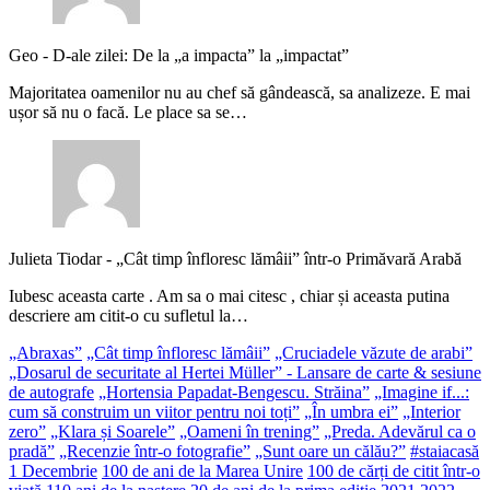
Geo
-
D-ale zilei: De la „a impacta” la „impactat”
Majoritatea oamenilor nu au chef să gândească, sa analizeze. E mai
ușor să nu o facă. Le place sa se…
Julieta Tiodar
-
„Cât timp înfloresc lămâii” într-o Primăvară Arabă
Iubesc aceasta carte . Am sa o mai citesc , chiar și aceasta putina
descriere am citit-o cu sufletul la…
„Abraxas”
„Cât timp înfloresc lămâii”
„Cruciadele văzute de arabi”
„Dosarul de securitate al Hertei Müller” - Lansare de carte & sesiune
de autografe
„Hortensia Papadat-Bengescu. Străina”
„Imagine if...:
cum să construim un viitor pentru noi toți”
„În umbra ei”
„Interior
zero”
„Klara și Soarele”
„Oameni în trening”
„Preda. Adevărul ca o
pradă”
„Recenzie într-o fotografie”
„Sunt oare un călău?”
#staiacasă
1 Decembrie
100 de ani de la Marea Unire
100 de cărți de citit într-o