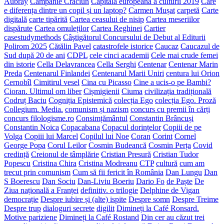
Aubray
Campanie Crăciun
Capitala europeană a culturii 2019
Care
e diferența dintre un copil și un laptop?
Carmen Mușat
carpetă
Carte
digitală
carte tipărită
Cartea ceasului de nisip
Cartea meseriilor
dispărute
Cartea omuleților
Cartea Reghinei
Cartier
casestudymethods
Câştigătorul Concursului de Debut al Editurii
Polirom 2025
Cătălin Pavel
catastrofele istorice
Caucaz
Caucazul de
Sud după 20 de ani
CDPL
cele cinci academii
Cele mai crude femei
din istorie
Cella Delavrancea
Cella Serghi
Centenar
Centenar Marin
Preda
Centenarul Finlandei
Centenarul Marii Uniri
centura lui Orion
Cernobîl
Cimitirul vesel
Cina cu Picasso
Cine a ucis-o pe Bambi?
Cioran. Ultimul om liber
Cișmigienii
Ciuma
civilizația tradițională
Codruț Baciu
Cogniția Epistemică
colecția Ego
colecția Ego. Proză
Collegium. Media.
comunism și nazism
concurs cu premii în cărți
concurs filologisme.ro
Consimțământul
Constantin Brâncuși
Constantin Noica
Copacabana
Copacul dorințelor
Copiii de pe
Volga
Copiii lui Marcel
Copilul lui Noe
Coran
Corint
Cornel
George Popa
Corul Leilor
Cosmin Budeancă
Cosmin Perța
Covid
credință
Creionul de tâmplărie
Cristian Presură
Cristian Tudor
Popescu
Cristina Chira
Cristina Modreanu
CTP
cultură
cum am
trecut prin comunism
Cum să fii fericit în România
Dan Lungu
Dan
S Boerescu
Dan Sociu
Dan-Liviu Boeriu
Dario Fo
de Paște
De
Ziua națională a Franței
definitiv. o trilogie
Delphine de Vigan
democrație
Despre iubire și (alte) ispite
Despre somn
Despre Treime
Despre trup
dialoguri secrete
digilit
Dimineți la Café Ronsard.
Motive pariziene
Dimineți la Café Rostand
Din cer au căzut trei