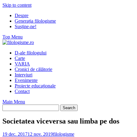
Skip to content
Despre
Generația filologisme
Susține-ne!
Top Menu
D-ale filologului
Carte
VARIA
Cronici de călătorie
Interviuri
Evenimente
Proiecte educaționale
Contact
Main Menu
Societatea viceversa sau limba pe dos
19 dec. 2017
12 nov. 2019
filologisme