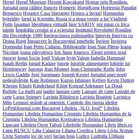
Hergé
Hergé Museum
Hiromi Kawakami
Hoinar prin România.
Jurnalul unui călător francez
Homeric
HongKong
Hortensia Papadat
Bengescu
Hospice Casa Speranței
Hristos a înviat!
Humanitas
hybridity
Iarnă la Kremlin: Rusia și a doua venire a lui Vladimir
Putin
Iasaman
Identitatea virtuală
Igor ŞAROV
imi pipai cu frica
talpile
Împărăţia cerului şi a eclerului
Institutul Revoluției Române
din Decembrie 1989
Înțelepciunea psihopaților
Interviu
Interviu cu
Doina Ruști
Întoarcere în Bucureștiul interbelic
Înviere
Învierea
Domnului
Ioan Petru Culianu. Bibliografie
Ioan Stan Pătraș
Ioana
Nicolaie
ioana pârvulescu
Ion Jianu
Ionesco. Elegii pentru noul
rinocer
Ionuț Sociu
Iosif Vulcan
Irvin Yalom
Isabella Hammad
Isaiah Berlin
Ismail Kadare
Istorie
Istoriile alimentației
Iubirile lui
Hemingway
Japonia
Jean Monnet
Jean-Christophe Rufin
John
Lewis Gaddis
José Saramago
Joseph Kessel
Jurnalul unei nopți
nedesăvârșite
Kate Robinson
Kazuo Ishiguro
Kefren
Kevin Dutton
Kheops
Khufu
Kinderland
Klimt
Konrad Adenauer
La Două
Bufnițe
La mulți ani
lagăre
lansare carte
Lansare de carte
Lansări de
carte
Laura Spinney
Lavinia Bălulescu
Lavinia Braniște
Lavinica
Mitu
Lemnul strâmb al omenirii. Capitole din istoria ideilor
LePetitJournal.com București
Librăria „Șt.O. Iosif”
Librăria
Humanitas
Librăria Humanitas Cișmigiu
Librăria Humanitas de la
Cişmigiu
Librăria Humanitas Kretzulescu
Librăria Humanitas
Lipscani
Librăria Orest Tafrali
Librăriile Humanitas
Libris
libris.ro
Ligia RUSCU
Lilia Calancea
Liliana Corobca
Litera
Liviu Jicman
Liviu Surugiu
loc de veci
lucian boia
Ludice
Ludmila Ulițkaia