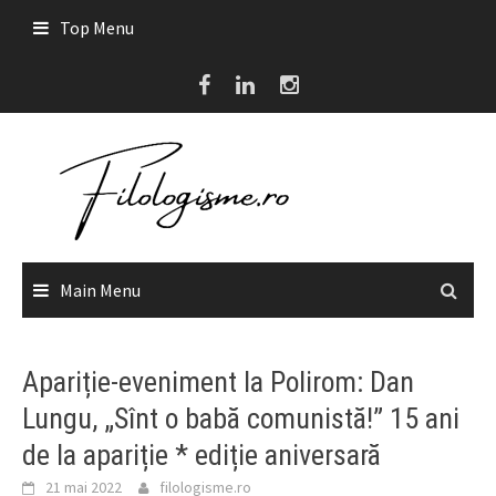
Skip
Top Menu
to
content
Main Menu
Apariție-eveniment la Polirom: Dan
Lungu, „Sînt o babă comunistă!” 15 ani
de la apariție * ediție aniversară
21 mai 2022
filologisme.ro