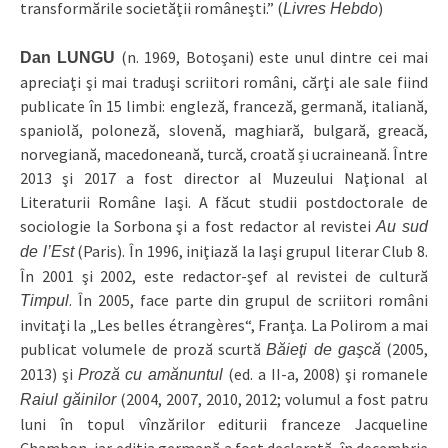
transformările societăţii româneşti.” (
)
Livres Hebdo
(n. 1969, Botoşani) este unul dintre cei mai
Dan LUNGU
apreciaţi şi mai traduşi scriitori români, cărţi ale sale fiind
publicate în 15 limbi: engleză, franceză, germană, italiană,
spaniolă, poloneză, slovenă, maghiară, bulgară, greacă,
norvegiană, macedoneană, turcă, croată și ucraineană. Între
2013 şi 2017 a fost director al Muzeului Naţional al
Literaturii Române Iaşi. A făcut studii postdoctorale de
sociologie la Sorbona şi a fost redactor al revistei
Au sud
(Paris). În 1996, iniţiază la Iaşi grupul literar Club 8.
de l’Est
În 2001 şi 2002, este redactor-şef al revistei de cultură
. În 2005, face parte din grupul de scriitori români
Timpul
invitaţi la „Les belles étrangères“, Franţa. La Polirom a mai
publicat volumele de proză scurtă
(2005,
Băieţi de gaşcă
2013) şi
(ed. a II-a, 2008) şi romanele
Proză cu amănuntul
(2004, 2007, 2010, 2012; volumul a fost patru
Raiul găinilor
luni în topul vînzărilor editurii franceze Jacqueline