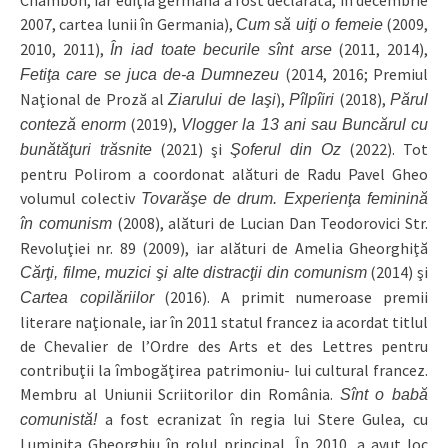
Chambon, iar ediţia germană a fost declarată, în decembrie
2007, cartea lunii în Germania),
(2009,
Cum să uiţi o femeie
2010, 2011),
(2011, 2014),
În iad toate becurile sînt arse
(2014, 2016; Premiul
Fetiţa care se juca de-a Dumnezeu
Naţional de Proză al
),
(2018),
Ziarului de Iaşi
Pîlpîiri
Părul
(2019),
conteză enorm
Vlogger la 13 ani sau Buncărul cu
(2021) şi
(2022). Tot
bunătăţuri trăsnite
Şoferul din Oz
pentru Polirom a coordonat alături de Radu Pavel Gheo
volumul colectiv
Tovarăşe de drum. Experienţa feminină
(2008), alături de Lucian Dan Teodorovici Str.
în comunism
Revoluţiei nr. 89 (2009), iar alături de Amelia Gheorghiţă
(2014) şi
Cărţi, filme, muzici şi alte distracţii din comunism
(2016). A primit numeroase premii
Cartea copilăriilor
literare naţionale, iar în 2011 statul francez ia acordat titlul
de Chevalier de l’Ordre des Arts et des Lettres pentru
contribuţii la îmbogăţirea patrimoniu‑ lui cultural francez.
Membru al Uniunii Scriitorilor din România.
Sînt o babă
a fost ecranizat în regia lui Stere Gulea, cu
comunistă!
Luminiţa Gheorghiu în rolul principal. În 2010, a avut loc