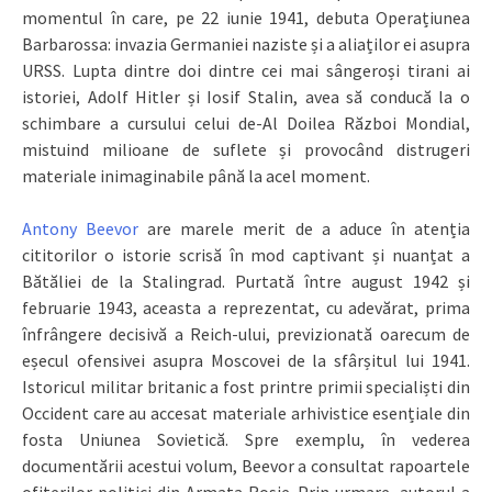
momentul în care, pe 22 iunie 1941, debuta Operațiunea
Barbarossa: invazia Germaniei naziste și a aliaților ei asupra
URSS. Lupta dintre doi dintre cei mai sângeroși tirani ai
istoriei, Adolf Hitler și Iosif Stalin, avea să conducă la o
schimbare a cursului celui de-Al Doilea Război Mondial,
mistuind milioane de suflete și provocând distrugeri
materiale inimaginabile până la acel moment.
Antony Beevor
are marele merit de a aduce în atenția
cititorilor o istorie scrisă în mod captivant și nuanțat a
Bătăliei de la Stalingrad. Purtată între august 1942 și
februarie 1943, aceasta a reprezentat, cu adevărat, prima
înfrângere decisivă a Reich-ului, previzionată oarecum de
eșecul ofensivei asupra Moscovei de la sfârșitul lui 1941.
Istoricul militar britanic a fost printre primii specialiști din
Occident care au accesat materiale arhivistice esențiale din
fosta Uniunea Sovietică. Spre exemplu, în vederea
documentării acestui volum, Beevor a consultat rapoartele
ofițerilor politici din Armata Roșie. Prin urmare, autorul a