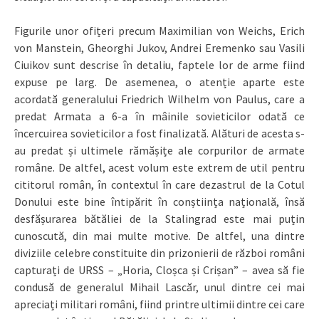
Figurile unor ofițeri precum Maximilian von Weichs, Erich
von Manstein, Gheorghi Jukov, Andrei Eremenko sau Vasili
Ciuikov sunt descrise în detaliu, faptele lor de arme fiind
expuse pe larg. De asemenea, o atenție aparte este
acordată generalului Friedrich Wilhelm von Paulus, care a
predat Armata a 6-a în mâinile sovieticilor odată ce
încercuirea sovieticilor a fost finalizată. Alături de acesta s-
au predat și ultimele rămășițe ale corpurilor de armate
române. De altfel, acest volum este extrem de util pentru
cititorul român, în contextul în care dezastrul de la Cotul
Donului este bine întipărit în conștiința națională, însă
desfășurarea bătăliei de la Stalingrad este mai puțin
cunoscută, din mai multe motive. De altfel, una dintre
diviziile celebre constituite din prizonierii de război români
capturați de URSS – „Horia, Cloșca și Crișan” – avea să fie
condusă de generalul Mihail Lascăr, unul dintre cei mai
apreciați militari români, fiind printre ultimii dintre cei care