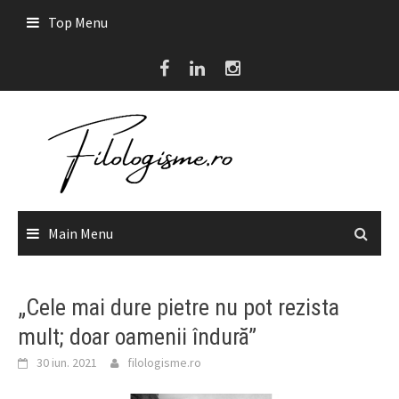
Skip
Top Menu
to
content
Main Menu
„Cele mai dure pietre nu pot rezista
mult; doar oamenii îndură”
30 iun. 2021
filologisme.ro