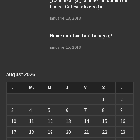
„Ca lumea” și „calumea” în comun cu
lumea. Câteva observații
ianuarie 28, 2018
Nimic nu-i fain fără fainoșag!
ianuarie 25, 2018
august 2026
L
Ma
Mi
J
V
S
D
1
2
3
4
5
6
7
8
9
10
11
12
13
14
15
16
17
18
19
20
21
22
23