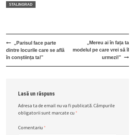
STALINGRAD
Post
„Mereu ai în fața ta
„Parisul face parte
navigation
modelul pe care vrei să îl
dintre locurile care se află
în conștiința ta!”
urmezi!”
Lasă un răspuns
Adresa ta de email nu va fi publicată.
Câmpurile
obligatorii sunt marcate cu
*
Comentariu
*