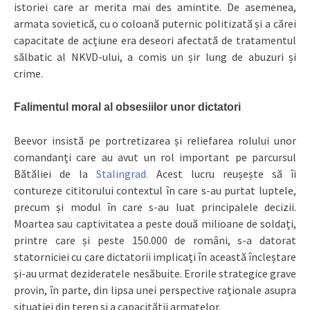
istoriei care ar merita mai des amintite. De asemenea,
armata sovietică, cu o coloană puternic politizată și a cărei
capacitate de acțiune era deseori afectată de tratamentul
sălbatic al NKVD-ului, a comis un șir lung de abuzuri și
crime.
Falimentul moral al obsesiilor unor dictatori
Beevor insistă pe portretizarea și reliefarea rolului unor
comandanți care au avut un rol important pe parcursul
Bătăliei de la
Stalingrad.
Acest lucru reușește să îi
contureze cititorului contextul în care s-au purtat luptele,
precum și modul în care s-au luat principalele decizii.
Moartea sau captivitatea a peste două milioane de soldați,
printre care și peste 150.000 de români, s-a datorat
statorniciei cu care dictatorii implicați în această încleștare
și-au urmat dezideratele nesăbuite. Erorile strategice grave
provin, în parte, din lipsa unei perspective raționale asupra
situației din teren și a capacității armatelor.