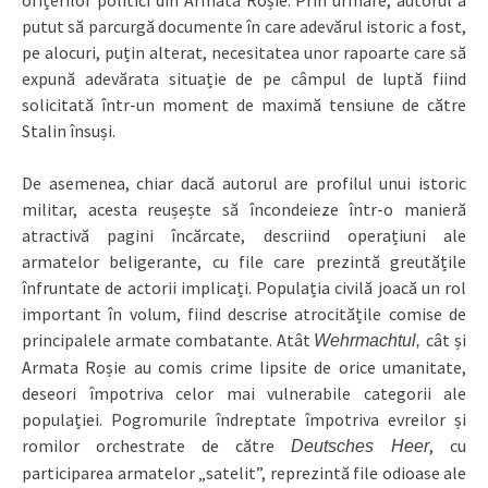
putut să parcurgă documente în care adevărul istoric a fost,
pe alocuri, puțin alterat, necesitatea unor rapoarte care să
expună adevărata situație de pe câmpul de luptă fiind
solicitată într-un moment de maximă tensiune de către
Stalin însuși.
De asemenea, chiar dacă autorul are profilul unui istoric
militar, acesta reușește să încondeieze într-o manieră
atractivă pagini încărcate, descriind operațiuni ale
armatelor beligerante, cu file care prezintă greutățile
înfruntate de actorii implicați. Populația civilă joacă un rol
important în volum, fiind descrise atrocitățile comise de
principalele armate combatante. Atât
cât și
Wehrmachtul,
Armata Roșie au comis crime lipsite de orice umanitate,
deseori împotriva celor mai vulnerabile categorii ale
populației. Pogromurile îndreptate împotriva evreilor și
romilor orchestrate de către
, cu
Deutsches Heer
participarea armatelor „satelit”, reprezintă file odioase ale