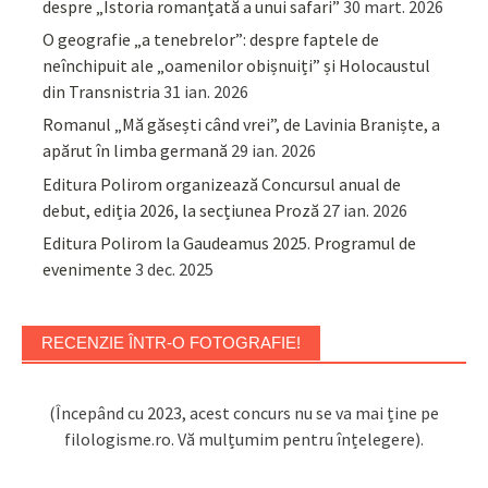
despre „Istoria romanțată a unui safari”
30 mart. 2026
O geografie „a tenebrelor”: despre faptele de
neînchipuit ale „oamenilor obișnuiți” și Holocaustul
din Transnistria
31 ian. 2026
Romanul „Mă găsești când vrei”, de Lavinia Braniște, a
apărut în limba germană
29 ian. 2026
Editura Polirom organizează Concursul anual de
debut, ediția 2026, la secțiunea Proză
27 ian. 2026
Editura Polirom la Gaudeamus 2025. Programul de
evenimente
3 dec. 2025
RECENZIE ÎNTR-O FOTOGRAFIE!
(Începând cu 2023, acest concurs nu se va mai ține pe
filologisme.ro. Vă mulțumim pentru înțelegere).