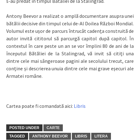
s-au predat în timpul Bătăliei de la Stalingrad.
Antony Beevor a realizat o amplă documentare asupra unei
bătălii decisive din timpul celui de-Al Doilea Război Mondial.
Volumul este ușor de parcurs întrucât cadența construită de
autor invită cititorul să parcurgă capitol după capitol. În
contextul în care peste un an se vor împlini 80 de ani de la
începutul Bătăliei de la Stalingrad, vă invit să citiți una
dintre cele mai sângeroase pagini ale secolului trecut, care
conține și descrierea unuia dintre cele mai grave eșecuri ale
Armatei române.
Cartea poate fi comandată aici:
Libris
POSTED UNDER
CARTE
TAGGED
ANTHONY BEEVOR
LIBRIS
LITERA