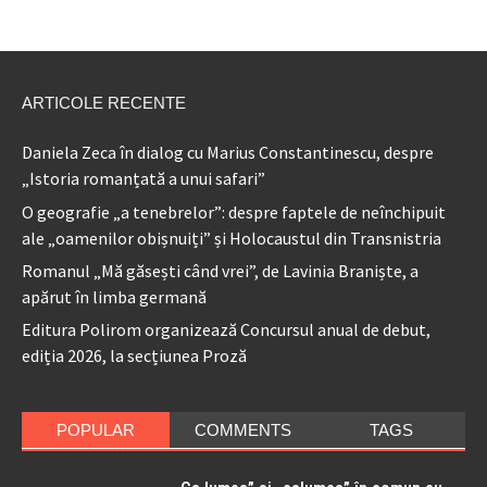
ARTICOLE RECENTE
Daniela Zeca în dialog cu Marius Constantinescu, despre
„Istoria romanțată a unui safari”
O geografie „a tenebrelor”: despre faptele de neînchipuit
ale „oamenilor obișnuiți” și Holocaustul din Transnistria
Romanul „Mă găsești când vrei”, de Lavinia Braniște, a
apărut în limba germană
Editura Polirom organizează Concursul anual de debut,
ediția 2026, la secțiunea Proză
POPULAR
COMMENTS
TAGS