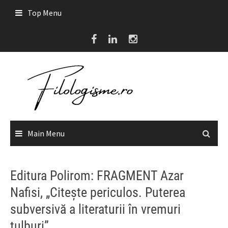
Skip
Top Menu
to
content
Main Menu
Editura Polirom: FRAGMENT Azar
Nafisi, „Citește periculos. Puterea
subversivă a literaturii în vremuri
tulburi”