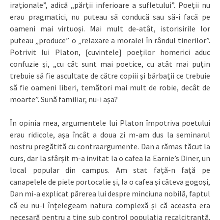
iraționale”, adică „părții inferioare a sufletului”. Poeții nu
erau pragmatici, nu puteau să conducă sau să‑i facă pe
oameni mai virtuoși. Mai mult de‑atât, istorisirile lor
puteau „produce” o „relaxare a moralei în rândul tinerilor”.
Potrivit lui Platon, [cuvintele] poeților homerici aduc
confuzie și, „cu cât sunt mai poetice, cu atât mai puțin
trebuie să fie ascultate de către copiii și bărbații ce trebuie
să fie oameni liberi, temători mai mult de robie, decât de
moarte”. Sună familiar, nu‑i așa?
În opinia mea, argumentele lui Platon împotriva poetului
erau ridicole, așa încât a doua zi m‑am dus la seminarul
nostru pregătită cu contraargumente. Dan a rămas tăcut la
curs, dar la sfârșit m‑a invitat la o cafea la Earnie’s Diner, un
local popular din campus. Am stat față‑n față pe
canapelele de piele portocalie și, la o cafea și câteva gogoși,
Dan mi‑a explicat părerea lui despre minciuna nobilă, faptul
că eu nu‑i înțelegeam natura complexă și că aceasta era
necesară pentru a ține sub control populația recalcitrantă.