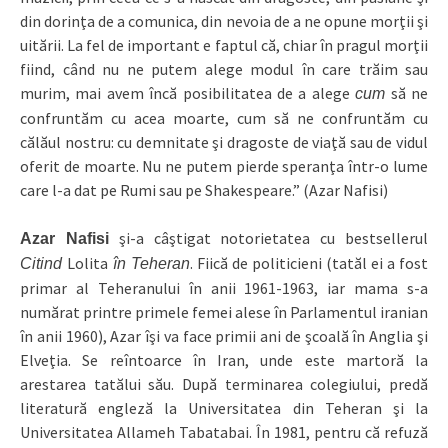
din dorinţa de a comunica, din nevoia de a ne opune morţii şi
uitării. La fel de important e faptul că, chiar în pragul morţii
fiind, când nu ne putem alege modul în care trăim sau
murim, mai avem încă posibilitatea de a alege
să ne
cum
confruntăm cu acea moarte, cum să ne confruntăm cu
călăul nostru: cu demnitate şi dragoste de viaţă sau de vidul
oferit de moarte. Nu ne putem pierde speranţa într‑o lume
care l‑a dat pe Rumi sau pe Shakespeare.” (Azar Nafisi)
şi‑a câştigat notorietatea cu bestsellerul
Azar Nafisi
Lolita
. Fiică de politicieni (tatăl ei a fost
Citind
în Teheran
primar al Teheranului în anii 1961‑1963, iar mama s‑a
numărat printre primele femei alese în Parlamentul iranian
în anii 1960), Azar îşi va face primii ani de şcoală în Anglia şi
Elveţia. Se reîntoarce în Iran, unde este martoră la
arestarea tatălui său. După terminarea colegiului, predă
literatură engleză la Universitatea din Teheran şi la
Universitatea Allameh Tabatabai. În 1981, pentru că refuză