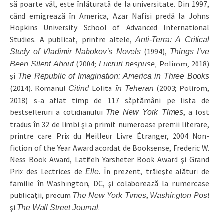
să poarte văl, este înlăturată de la universitate. Din 1997,
când emigrează în America, Azar Nafisi predă la Johns
Hopkins University School of Advanced International
Studies. A publicat, printre altele,
Anti‑Terra: A Critical
(1994),
Study of Vladimir Nabokov’s Novels
Things I’ve
(2004;
, Polirom, 2018)
Been Silent About
Lucruri nespuse
şi
The Republic of Imagination: America in Three Books
(2014). Romanul
Lolita
(2003; Polirom,
Citind
în Teheran
2018) s‑a aflat timp de 117 săptămâni pe lista de
bestselleruri a cotidianului
, a fost
The New York Times
tradus în 32 de limbi şi a primit numeroase premii literare,
printre care Prix du Meilleur Livre Étranger, 2004 Non-
fiction of the Year Award acordat de Booksense, Frederic W.
Ness Book Award, Latifeh Yarsheter Book Award şi Grand
Prix des Lectrices de
. În prezent, trăieşte alături de
Elle
familie în Washington, DC, şi colaborează la numeroase
publicaţii, precum
,
The New York Times
Washington Post
şi
.
The Wall Street Journal