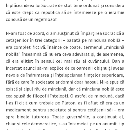
Îi plăcea ideea lui Socrate de stat bine ordonat și considera
că este drept ca republica să se întemeieze pe o ierarhie
condusă de un regefilozof.
N‑am fost de acord, ci am susținut că împărțirea socratică a
cetățenilor în trei categorii – bazată pe minciuna nobilă –
era complet fictivă. Înainte de toate, termenul „minciună
nobilă” înseamnă că nu era ceva adevărat și, de asemenea,
că era elitist în sensul cel mai rău al cuvântului. Dan a
încercat atunci să‑mi explice de ce oamenii obișnuiți aveau
nevoie de îndrumarea și înțelepciunea ființelor superioare,
fără de care în societate ar domni doar haosul. Mi‑a spus că
există și tipul rău de minciună, dar că minciuna nobilă este
cea spusă de filozofii înțelepți. O astfel de minciună, dacă
l‑aș fi citit cum trebuie pe Platon, aș fi aflat că era ca un
medicament pentru societate și pentru cetățenii săi – era
spre binele tuturora. Toate guvernările, a continuat el,
chiar și cele democratice, s‑au întemeiat pe un anumit tip