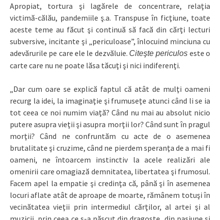
Apropiat, tortura şi lagărele de concentrare, relaţia
victimă-călău, pandemiile ş.a. Transpuse în ficţiune, toate
aceste teme au făcut şi continuă să facă din cărţi lecturi
subversive, incitante şi „periculoase”, înlocuind minciuna cu
adevărurile pe care ele le dezvăluie.
este o
Citeşte periculos
carte care nu ne poate lăsa tăcuţi şi nici indiferenţi.
„Dar cum oare se explică faptul că atât de mulţi oameni
recurg la idei, la imaginaţie şi frumuseţe atunci când li se ia
tot ceea ce noi numim viaţă? Când nu mai au absolut nicio
putere asupra vieţii şi asupra morţii lor? Când sunt în pragul
morţii? Când ne confruntăm cu acte de o asemenea
brutalitate şi cruzime, când ne pierdem speranţa de a mai fi
oameni, ne întoarcem instinctiv la acele realizări ale
omenirii care omagiază demnitatea, libertatea şi frumosul.
Facem apel la empatie şi credinţa că, până şi în asemenea
locuri aflate atât de aproape de moarte, rămânem totuşi în
vecinătatea vieţii prin intermediul cărţilor, al artei şi al
muzicii, prin ceea ce s‑a născut din dragoste, din pasiune şi