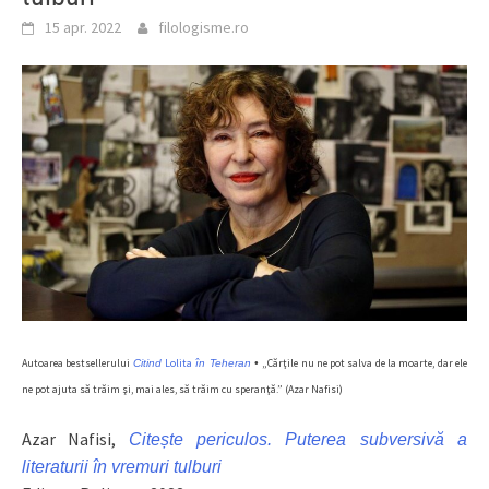
15 apr. 2022
filologisme.ro
Autoarea bestsellerului
Lolita
„Cărţile nu ne pot salva de la moarte, dar ele
Citind
în Teheran
•
ne pot ajuta să trăim şi, mai ales, să trăim cu speranţă.” (Azar Nafisi)
Azar Nafisi,
Citește periculos. Puterea subversivă a
literaturii în vremuri tulburi