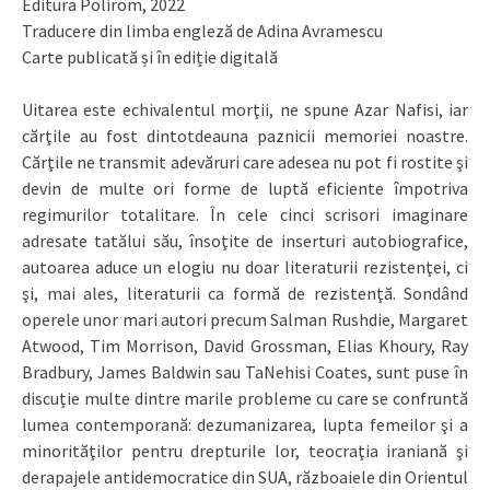
Editura Polirom, 2022
Traducere din limba engleză de Adina Avramescu
Carte publicată și în ediție digitală
Uitarea este echivalentul morţii, ne spune Azar Nafisi, iar
cărţile au fost dintotdeauna paznicii memoriei noastre.
Cărţile ne transmit adevăruri care adesea nu pot fi rostite şi
devin de multe ori forme de luptă eficiente împotriva
regimurilor totalitare. În cele cinci scrisori imaginare
adresate tatălui său, însoţite de inserturi autobiografice,
autoarea aduce un elogiu nu doar literaturii rezistenţei, ci
şi, mai ales, literaturii ca formă de rezistenţă. Sondând
operele unor mari autori precum Salman Rushdie, Margaret
Atwood, Tim Morrison, David Grossman, Elias Khoury, Ray
Bradbury, James Baldwin sau TaNehisi Coates, sunt puse în
discuţie multe dintre marile probleme cu care se confruntă
lumea contemporană: dezumanizarea, lupta femeilor şi a
minorităţilor pentru drepturile lor, teocraţia iraniană şi
derapajele antidemocratice din SUA, războaiele din Orientul