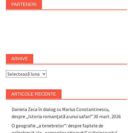
PARTENERI
ARHIVE
Arhive
ARTICOLE RECENTE
Daniela Zeca în dialog cu Marius Constantinescu,
despre „Istoria romanțată a unui safari”
30 mart. 2026
O geografie „a tenebrelor”: despre faptele de
neînchipuit ale „oamenilor obișnuiți” și Holocaustul