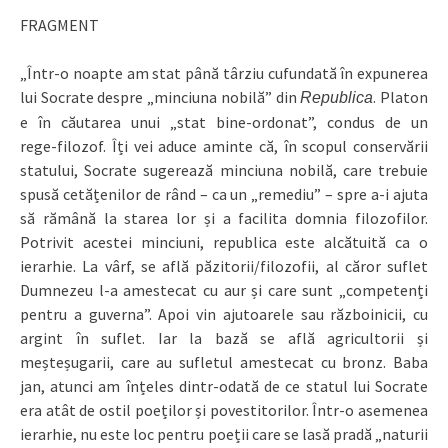
FRAGMENT
„Într‑o noapte am stat până târziu cufundată în expunerea
lui Socrate despre „minciuna nobilă” din
. Platon
Republica
e în căutarea unui „stat bine‑ordonat”, condus de un
rege‑filozof. Îți vei aduce aminte că, în scopul conservării
statului, Socrate sugerează minciuna nobilă, care trebuie
spusă cetățenilor de rând – ca un „remediu” – spre a‑i ajuta
să rămână la starea lor și a facilita domnia filozofilor.
Potrivit acestei minciuni, republica este alcătuită ca o
ierarhie. La vârf, se află păzitorii/filozofii, al căror suflet
Dumnezeu l‑a amestecat cu aur și care sunt „competenți
pentru a guverna”. Apoi vin ajutoarele sau războinicii, cu
argint în suflet. Iar la bază se află agricultorii și
meșteșugarii, care au sufletul amestecat cu bronz. Baba
jan, atunci am înțeles dintr‑odată de ce statul lui Socrate
era atât de ostil poeților și povestitorilor. Într‑o asemenea
ierarhie, nu este loc pentru poeții care se lasă pradă „naturii