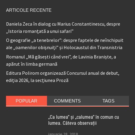
ARTICOLE RECENTE
Daniela Zeca în dialog cu Marius Constantinescu, despre
„Istoria romanțată a unui safari”
O geografie „a tenebrelor”: despre faptele de neînchipuit
ale „oamenilor obișnuiți” și Holocaustul din Transnistria
Romanul „Mă găsești când vrei”, de Lavinia Braniște, a
apărut în limba germană
Editura Polirom organizează Concursul anual de debut,
ediția 2026, la secțiunea Proză
POPULAR
COMMENTS
TAGS
„Ca lumea” și „calumea” în comun cu
lumea. Câteva observații
ianuarie 28, 2018