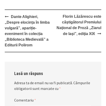
Post
Florin Lăzărescu este
Dante Alighieri,
navigation
câştigătorul Premiului
„Despre elocința în limba
Naţional de Proză „Ziarul
vulgară”, apariție-
eveniment în colecția
de Iaşi”, ediţia XIX
„Biblioteca Medievală” a
Editurii Polirom
Lasă un răspuns
Adresa ta de email nu va fi publicată.
Câmpurile
obligatorii sunt marcate cu
*
Comentariu
*