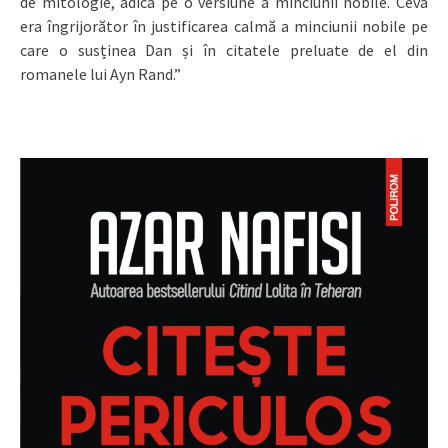
de mitologie, adică pe o versiune a minciunii nobile. Ceva
era îngrijorător în justificarea calmă a minciunii nobile pe
care o susținea Dan și în citatele preluate de el din
romanele lui Ayn Rand.”