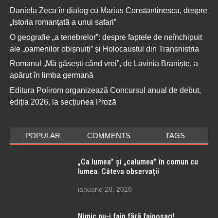
Daniela Zeca în dialog cu Marius Constantinescu, despre
„Istoria romanțată a unui safari”
O geografie „a tenebrelor”: despre faptele de neînchipuit
ale „oamenilor obișnuiți” și Holocaustul din Transnistria
Romanul „Mă găsești când vrei”, de Lavinia Braniște, a
apărut în limba germană
Editura Polirom organizează Concursul anual de debut,
ediția 2026, la secțiunea Proză
POPULAR
COMMENTS
TAGS
„Ca lumea” și „calumea” în comun cu
lumea. Câteva observații
ianuarie 28, 2018
Nimic nu-i fain fără fainoșag!