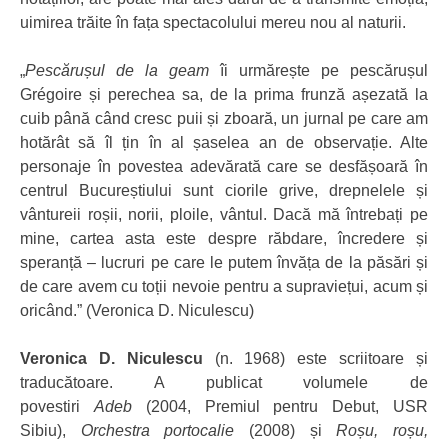
uimirea trăite în fața spectacolului mereu nou al naturii.
„
Pescărușul de la geam
îi urmărește pe pescărușul
Grégoire și perechea sa, de la prima frunză așezată la
cuib până când cresc puii și zboară, un jurnal pe care am
hotărât să îl țin în al șaselea an de observație. Alte
personaje în povestea adevărată care se desfășoară în
centrul Bucureștiului sunt ciorile grive, drepnelele și
vântureii roșii, norii, ploile, vântul. Dacă mă întrebați pe
mine, cartea asta este despre răbdare, încredere și
speranță – lucruri pe care le putem învăța de la păsări și
de care avem cu toții nevoie pentru a supraviețui, acum și
oricând.” (Veronica D. Niculescu)
Veronica D. Niculescu
(n. 1968) este scriitoare și
traducătoare. A publicat volumele de
povestiri
Adeb
(2004, Premiul pentru Debut, USR
Sibiu),
Orchestra portocalie
(2008) și
Roșu, roșu,