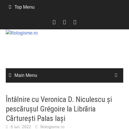
Skip
Top Menu
to
content
Main Menu
Întâlnire cu Veronica D. Niculescu și
pescărușul Grégoire la Librăria
Cărturești Palas Iași
6 iun. 2022
filologisme.ro