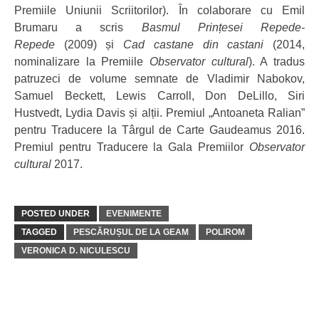
Premiile Uniunii Scriitorilor). În colaborare cu Emil
Brumaru a scris
Basmul Prințesei Repede-
Repede
(2009) și
Cad castane din castani
(2014,
nominalizare la Premiile
Observator cultural
). A tradus
patruzeci de volume semnate de Vladimir Nabokov,
Samuel Beckett, Lewis Carroll, Don DeLillo, Siri
Hustvedt, Lydia Davis și alții. Premiul „Antoaneta Ralian”
pentru Traducere la Târgul de Carte Gaudeamus 2016.
Premiul pentru Traducere la Gala Premiilor
Observator
cultural
2017.
POSTED UNDER
EVENIMENTE
TAGGED
PESCĂRUȘUL DE LA GEAM
POLIROM
VERONICA D. NICULESCU