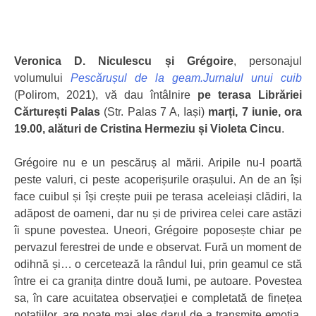
Veronica D. Niculescu și Grégoire
, personajul
volumului
Pescărușul de la geam.
Jurnalul unui cuib
(Polirom, 2021), vă dau întâlnire
pe terasa Librăriei
Cărturești Palas
(Str. Palas 7 A, Iași)
marți, 7 iunie, ora
19.00, alături de Cristina Hermeziu și Violeta Cincu
.
Grégoire nu e un pescăruș al mării. Aripile nu-l poartă
peste valuri, ci peste acoperișurile orașului. An de an își
face cuibul și își crește puii pe terasa aceleiași clădiri, la
adăpost de oameni, dar nu și de privirea celei care astăzi
îi spune povestea. Uneori, Grégoire poposește chiar pe
pervazul ferestrei de unde e observat. Fură un moment de
odihnă și… o cercetează la rândul lui, prin geamul ce stă
între ei ca granița dintre două lumi, pe autoare. Povestea
sa, în care acuitatea observației e completată de finețea
notațiilor, are poate mai ales darul de a transmite emoția,