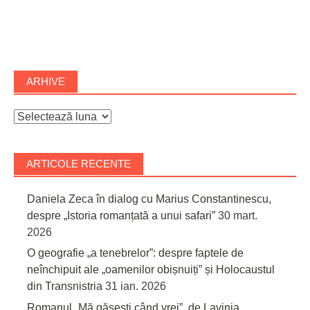
ARHIVE
Arhive
ARTICOLE RECENTE
Daniela Zeca în dialog cu Marius Constantinescu,
despre „Istoria romanțată a unui safari”
30 mart.
2026
O geografie „a tenebrelor”: despre faptele de
neînchipuit ale „oamenilor obișnuiți” și Holocaustul
din Transnistria
31 ian. 2026
Romanul „Mă găsești când vrei”, de Lavinia