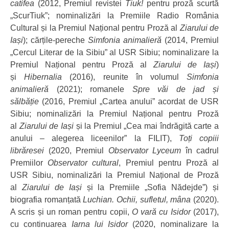
catifea
(2012, Premiul revistei
Tiuk!
pentru proză scurtă
„ScurTiuk”; nominalizări la Premiile Radio România
Cultural și la Premiul Național pentru Proză al
Ziarului de
Iași
); cărțile-pereche
Simfonia animalieră
(2014, Premiul
„Cercul Literar de la Sibiu” al USR Sibiu; nominalizare la
Premiul Național pentru Proză al
Ziarului de Iași
)
și
Hibernalia
(2016), reunite în volumul
Simfonia
animalieră
(2021); romanele
Spre văi de jad și
sălbăție
(2016, Premiul „Cartea anului” acordat de USR
Sibiu; nominalizări la Premiul Național pentru Proză
al
Ziarului de Iași
și la Premiul „Cea mai îndrăgită carte a
anului – alegerea liceenilor” la FILIT),
Toți copiii
librăresei
(2020, Premiul
Observator Lyceum
în cadrul
Premiilor
Observator cultural
, Premiul pentru Proză al
USR Sibiu, nominalizări la Premiul Național de Proză
al
Ziarului de Iași
și la Premiile „Sofia Nădejde”) și
biografia romanțată
Luchian. Ochii, sufletul, mâna
(2020).
A scris și un roman pentru copii,
O vară cu Isidor
(2017),
cu continuarea
Iarna lui Isidor
(2020, nominalizare la