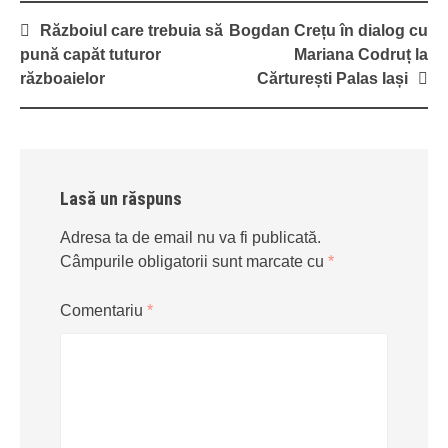
Post
Războiul care trebuia să
Bogdan Crețu în dialog cu
navigation
pună capăt tuturor
Mariana Codruț la
războaielor
Cărturești Palas Iași
Lasă un răspuns
Adresa ta de email nu va fi publicată.
Câmpurile obligatorii sunt marcate cu
*
Comentariu
*