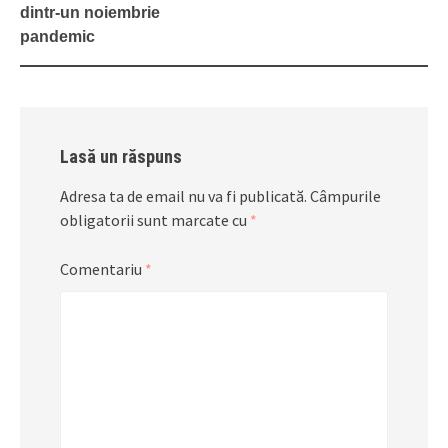
navigation
dintr-un noiembrie
pandemic
Lasă un răspuns
Adresa ta de email nu va fi publicată.
Câmpurile
obligatorii sunt marcate cu
*
Comentariu
*