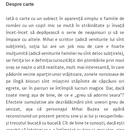
Despre carte
Iată o carte cu un subiect în aparență simplu: o familie de
români cu un copil mic se mută în străinătate și învață
încet-încet să depășească o serie de neajunsuri și să se
împace cu altele. Mihai e scriitor (adică veniturile lui sînt
subțirele), soția lui are un job nou de care e foarte
mulțumită (adică veniturile familiei nu sînt deloc subțirele),
iar fetița lor e definiția curiozității: din plimbările prin noul
oraș se naște o altă realitate, mult mai interesantă, în care
pădurile vecine aparțin unor vrăjitoare, zonele noroioase de
pe lîngă blocuri sînt mlaștini stăpînite de căpcăuni ori
egrete, iar în parcuri se întîmplă lucruri magice. Dar, dacă
toate merg așa de bine, de ce e „greu să adormi seara”?
Efectele cumulative ale dezrădăcinării sînt uneori greu de
sesizat, așa că personajul Mihai Buzea se apără
reconstruind un prezent pentru sine și ai lui și recuperîndu-
și trecutul bucată cu bucată. Cît de bine te cunoști, dacă ești
capabil să înțelegi ce s-a întîmplat cu tine și, mai ales, cine