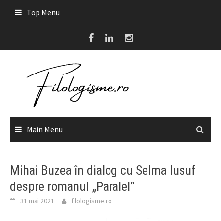
Skip
Top Menu
to
content
Main Menu
Mihai Buzea în dialog cu Selma Iusuf
despre romanul „Paralel”
31 mai 2021
filologisme.ro