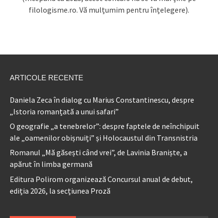
filologisme.ro. Vă mulțumim pentru înțelegere).
ARTICOLE RECENTE
Daniela Zeca în dialog cu Marius Constantinescu, despre
„Istoria romanțată a unui safari”
O geografie „a tenebrelor”: despre faptele de neînchipuit
ale „oamenilor obișnuiți” și Holocaustul din Transnistria
Romanul „Mă găsești când vrei”, de Lavinia Braniște, a
apărut în limba germană
Editura Polirom organizează Concursul anual de debut,
ediția 2026, la secțiunea Proză