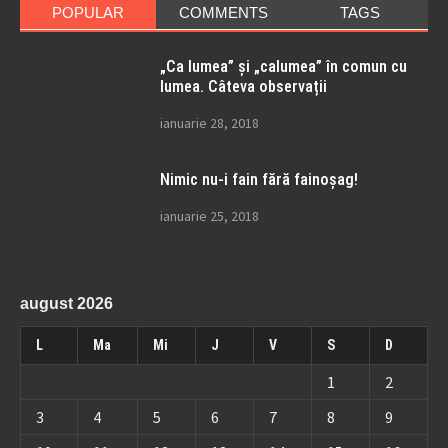
POPULAR
COMMENTS
TAGS
„Ca lumea” și „calumea” în comun cu
lumea. Câteva observații
ianuarie 28, 2018
Nimic nu-i fain fără fainoșag!
ianuarie 25, 2018
august 2026
L
Ma
Mi
J
V
S
D
1
2
3
4
5
6
7
8
9