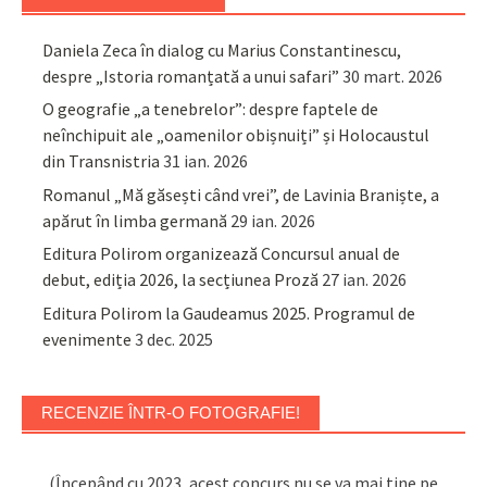
Daniela Zeca în dialog cu Marius Constantinescu,
despre „Istoria romanțată a unui safari”
30 mart. 2026
O geografie „a tenebrelor”: despre faptele de
neînchipuit ale „oamenilor obișnuiți” și Holocaustul
din Transnistria
31 ian. 2026
Romanul „Mă găsești când vrei”, de Lavinia Braniște, a
apărut în limba germană
29 ian. 2026
Editura Polirom organizează Concursul anual de
debut, ediția 2026, la secțiunea Proză
27 ian. 2026
Editura Polirom la Gaudeamus 2025. Programul de
evenimente
3 dec. 2025
RECENZIE ÎNTR-O FOTOGRAFIE!
(Începând cu 2023, acest concurs nu se va mai ține pe