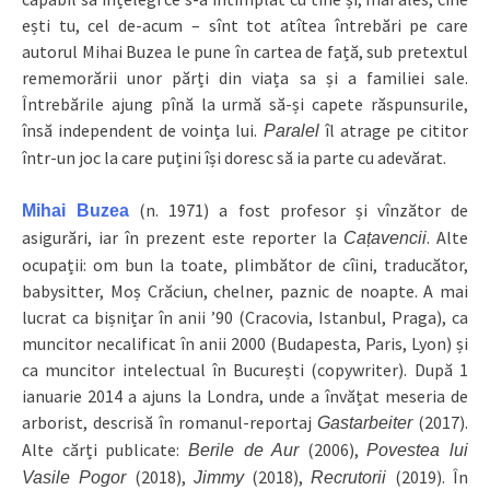
ești tu, cel de-acum – sînt tot atîtea întrebări pe care
autorul Mihai Buzea le pune în cartea de față, sub pretextul
rememorării unor părți din viața sa și a familiei sale.
Întrebările ajung pînă la urmă să-și capete răspunsurile,
însă independent de voința lui.
îl atrage pe cititor
Paralel
într-un joc la care puțini își doresc să ia parte cu adevărat.
(n. 1971) a fost profesor și vînzător de
Mihai Buzea
asigurări, iar în prezent este reporter la
. Alte
Cațavencii
ocupații: om bun la toate, plimbător de cîini, traducător,
babysitter, Moș Crăciun, chelner, paznic de noapte. A mai
lucrat ca bișnițar în anii ’90 (Cracovia, Istanbul, Praga), ca
muncitor necalificat în anii 2000 (Budapesta, Paris, Lyon) și
ca muncitor intelectual în București (copywriter). După 1
ianuarie 2014 a ajuns la Londra, unde a învățat meseria de
arborist, descrisă în romanul-reportaj
(2017).
Gastarbeiter
Alte cărți publicate:
(2006),
Berile de Aur
Povestea lui
(2018),
(2018),
(2019). În
Vasile Pogor
Jimmy
Recrutorii