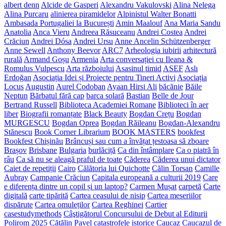
albert denn
Alcide de Gasperi
Alexandru Vakulovski
Alina Nelega
Alina Purcaru
alinierea piramidelor
Alpinistul Walter Bonatti
Ambasada Portugaliei la București
Amin Maalouf
Ana Maria Sandu
Anatolia
Anca Vieru
Andreea Răsuceanu
Andrei Costea
Andrei
Crăciun
Andrei Dósa
Andrei Ursu
Anne Ancelin Schützenberger
Anne Sewell
Anthony Beevor
ARC7
Arheologia iubirii
arhitectură
rurală
Armand Goșu
Armenia
Arta conversației cu Ileana &
Romulus Vulpescu
Arta războiului
Asasinul timid
ASEF
Aslı
Erdoğan
Asociația Idei și Proiecte pentru Tineri Activi
Asociația
Locus
Augustin
Aurel Codoban
Ayaan Hirsi Ali
băcănie
Băile
Neptun
Bărbatul fără cap
barca solară
Bastian
Belle de Jour
Bertrand Russell
Biblioteca Academiei Romane
Biblioteci în aer
liber
Biografii romanțate
Black Beauty
Bogdan Crețu
Bogdan
MURGESCU
Bogdan Oprea
Bogdan Răileanu
Bogdan-Alexandru
Stănescu
Book Corner Librarium
BOOK MASTERS
bookfest
Bookfest Chișinău
Brâncuși sau cum a învățat țestoasa să zboare
Brașov
Brisbane
Bulgaria
burlăciță
Ca din întâmplare
Ca o piatră în
râu
Ca să nu se aleagă praful de toate
Căderea
Căderea unui dictator
Caiet de repetiții
Cairo
Călătoria lui Quichotte
Călin Torsan
Camille
Aubray
Campanie Crăciun
Capitala europeană a culturii 2019
Care
e diferența dintre un copil și un laptop?
Carmen Mușat
carpetă
Carte
digitală
carte tipărită
Cartea ceasului de nisip
Cartea meseriilor
dispărute
Cartea omuleților
Cartea Reghinei
Cartier
casestudymethods
Câştigătorul Concursului de Debut al Editurii
Polirom 2025
Cătălin Pavel
catastrofele istorice
Caucaz
Caucazul de