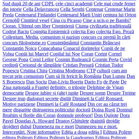
Sud după 20 de ani
CDPL
cele cinci academii
Cele mai crude femei
din istorie
Cella Delavrancea
Cella Serghi
Centenar
Centenar Marin
Preda
Centenarul Finlandei
Centenarul Marii Uniri
centura lui Orion
Cernobîl
Cimitirul vesel
Cina cu Picasso
Cine a ucis-o pe Bambi?
Cioran. Ultimul om liber
Cișmigienii
Ciuma
civilizația tradițională
Codruț Baciu
Cogniția Epistemică
colecția Ego
colecția Ego. Proză
Collegium. Media.
comunism și nazism
concurs cu premii în cărți
concurs filologisme.ro
Consimțământul
Constantin Brâncuși
Constantin Noica
Copacabana
Copacul dorințelor
Copiii de pe
Volga
Copiii lui Marcel
Copilul lui Noe
Coran
Corint
Cornel
George Popa
Corul Leilor
Cosmin Budeancă
Cosmin Perța
Covid
credință
Creionul de tâmplărie
Cristian Presură
Cristian Tudor
Popescu
Cristina Chira
Cristina Modreanu
CTP
cultură
cum am
trecut prin comunism
Cum să fii fericit în România
Dan Lungu
Dan
S Boerescu
Dan Sociu
Dan-Liviu Boeriu
Dario Fo
de Paște
De
Ziua națională a Franței
definitiv. o trilogie
Delphine de Vigan
democrație
Despre iubire și (alte) ispite
Despre somn
Despre Treime
Despre trup
dialoguri secrete
digilit
Dimineți la Café Ronsard.
Motive pariziene
Dimineți la Café Rostand
Din cer au căzut trei
mere
dispariție
distrugerea politicului
doctoră
Doina Ruști
Domnul
Ibrahim și florile din Coran
domnule profesor!
Don Quijote
Dora
Pavel
Douglas A. Howard
Dragoș Ghițulete
drainiță
drojdie
drojdieri
duhul
Dumenezu nu e mort
Dumnezeu nu e mort.
Interceptări. Note informative
Ediția a doua
ediția I
Editura Polirm
editura Polirom
Editura Polirom la Gaudeamus
Editura Polirom