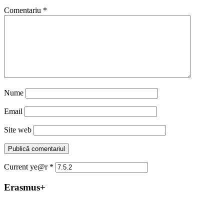
Comentariu
*
Nume
Email
Site web
Current ye@r
*
Erasmus+