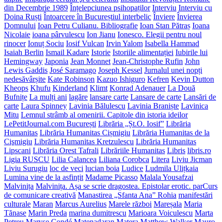
din Decembrie 1989
Înțelepciunea psihopaților
Interviu
Interviu cu
Doina Ruști
Întoarcere în Bucureștiul interbelic
Înviere
Învierea
Domnului
Ioan Petru Culianu. Bibliografie
Ioan Stan Pătraș
Ioana
Nicolaie
ioana pârvulescu
Ion Jianu
Ionesco. Elegii pentru noul
rinocer
Ionuț Sociu
Iosif Vulcan
Irvin Yalom
Isabella Hammad
Isaiah Berlin
Ismail Kadare
Istorie
Istoriile alimentației
Iubirile lui
Hemingway
Japonia
Jean Monnet
Jean-Christophe Rufin
John
Lewis Gaddis
José Saramago
Joseph Kessel
Jurnalul unei nopți
nedesăvârșite
Kate Robinson
Kazuo Ishiguro
Kefren
Kevin Dutton
Kheops
Khufu
Kinderland
Klimt
Konrad Adenauer
La Două
Bufnițe
La mulți ani
lagăre
lansare carte
Lansare de carte
Lansări de
carte
Laura Spinney
Lavinia Bălulescu
Lavinia Braniște
Lavinica
Mitu
Lemnul strâmb al omenirii. Capitole din istoria ideilor
LePetitJournal.com București
Librăria „Șt.O. Iosif”
Librăria
Humanitas
Librăria Humanitas Cișmigiu
Librăria Humanitas de la
Cişmigiu
Librăria Humanitas Kretzulescu
Librăria Humanitas
Lipscani
Librăria Orest Tafrali
Librăriile Humanitas
Libris
libris.ro
Ligia RUSCU
Lilia Calancea
Liliana Corobca
Litera
Liviu Jicman
Liviu Surugiu
loc de veci
lucian boia
Ludice
Ludmila Ulițkaia
Lumina vine de la asfințit
Madame Picasso
Malala Yousafzai
Malvinița
Malvinița. Așa se scrie dragostea. Epistolar erotic. parCurs
de comunicare creativă
Manastirea „Sfanta Ana” Rohia
manifestări
culturale
Maran
Marcus Aurelius
Marele război
Mareșala
Maria
Tănase
Marin Preda
marina dumitrescu
Marioara Voiculescu
Marta
Petreu
Maryse Condé
Matenadaran
Matera
Matthew Walker
Mauro