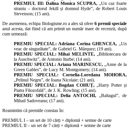
PREMIUL III: Dalina Monica SCUPRA,
„Un caz foarte
straniu – doctorul Jekill și domnul Hyde”, de Robert Louis
Stevenson; (15 ani).
De asemenea, echipa filologisme.ro a ales să ofere
6 premii speciale
anul acesta, dat fiind că am primit un număr mare de recenzii, după
cum urmează:
PREMIU SPECIAL: Adriana Corina GHENCEA,
„Un
veac de singurătate”, de Gabriel G. Márquez; (19 ani).
PREMIU SPECIAL: Mihai MELINTE,
„Bibliotecara de
la Auschwitz”, de Antonio Iturbe; (14 ani).
PREMIU SPECIAL: Ariana MARINESCU,
„Anne de la
Green Gables”, de Lucy M. Montgomery; (14 ani).
PREMIU SPECIAL: Cornelia-Loredana MOHORA,
„Pelinul Negru”, de Ioana Nicolaie; (21 ani).
PREMIU SPECIAL: Bogdan COHUȚ,
„Harry Potter și
Piatra Filozofală”, de J. K. Rowling; (15 ani).
PREMIU SPECIAL: Delia ANTOCHI,
„Baltagul”, de
Mihail Sadoveanu; (17 ani).
Reamintim că premiile constau în:
PREMIUL I – un set de 10 cărți + diplomă + semne de carte
PREMIUL II – un set de 7 cărți + diplomă + semne de carte