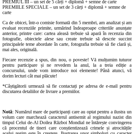
PREMIUL III – un set de 5 cărți + diplomă + semne de carte
PREMIILE SPECIALE – un set de 3 cărți + diplomă + semne de
carte
Ca de obicei, într-o comisie formată din 5 membri, am analizat și am
evaluat recenziile primite, urmărind îndeaproape criteriile anunțate
anterior, printre care: cartea aleasă trebuie să apară în recenzia din
fotografie, obiectele alese sau create trebuie să descrie succint
principalele teme abordate în carte, fotografia trebuie să fie clară și,
mai ales, originală.
Fiecare recenzie a spus, din nou, o poveste! Vă mulțumim tuturor
pentru participare și ne revedem la anul, la a treia ediție a
concursului, unde vom introduce noi elemente! Până atunci, vă
dorim lecturi cât mai plăcute!
*Câștigătorii urmează să fie contactați pe adresa de e-mail pentru
discutarea detaliilor de livrare a premiilor.
Notă
: Numărul mare de participanți care au optat pentru a ilustra un
volum care marchează caracterul antisemit al regimului nazist din
timpul Celui de-Al Doilea Război Mondial ne întărește convingerea
că procentul de tineri care conștientizează crimele și atrocitățile
acelui regim este în creștere. Ilustrarea unor simboluri cu caracter