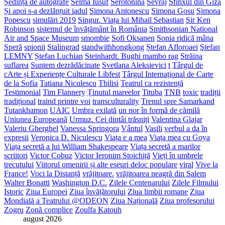
Ședință de autografe
Selma Iusuf
Serotonină
Sevraj
Sfinxul din Giza
Și apoi s-a dezlănțuit iadul
Simona Antonescu
Simona Gosu
Simona
Popescu
simulări 2019
Singur. Viața lui Mihail Sebastian
Sir Ken
Robinson
sistemul de învățământ în România
Smithsonian National
Air and Space Museum
smombie
Sofi Oksanen
Sonia ridică mâna
Speră
spionii
Stalingrad
standwithhongkong
Ștefan Afloroaei
Ştefan
LEMNY
Ștefan Luchian
Steinhardt. Bughi mambo rag
Străina
suflarea
Suntem dezrădăcinate
Svetlana Aleksievici
t
Târgul de
cArte și Experiențe Culturale Libfest
Târgul Internațional de Carte
de la Sofia
Tatiana Niculescu
Tbilisi
Teatrul ca rezistență
Testimonial
Tim Flannery
Ținutul mareelor
Tituba
TNB
toxic
tradiții
tradițional
traind printre voi
transculturality
Trenul spre Samarkand
Tutankhamon
UAIC
Umbra exilată
un nor în formă de cămilă
Uniunea Europeană
Urmuz. Cei dintâi trăsniți
Valentina Glajar
Valeriu Gherghel
Vanessa Springora
Vântul
Vasili
verbul a da în
expresii
Veronica D. Niculescu
Viața e a mea
Viața mea cu Goya
Viața secretă a lui William Shakespeare
Viața secretă a marilor
scriitori
Victor Cobuz
Victor Ieronim Stoichiță
Vieți în umbrele
trecutului
Viitorul omenirii și alte eseuri deloc populare
viral
Vive la
France!
Voci la Distanță
vrăjitoare.
vrăjitoarea neagră din Salem
Walter Bonatti
Washington D.C.
Zilele Centenarului
Zilele Filmului
Istoric
Ziua Europei
Ziua învățătorului
Ziua limbii romane
Ziua
Mondială a Teatrului @ODEON
Ziua Națională
Ziua profesorului
Zogru
Zonă complice
Zoulfa Katouh
august 2026