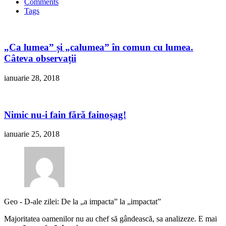
Comments
Tags
„Ca lumea” și „calumea” în comun cu lumea.
Câteva observații
ianuarie 28, 2018
Nimic nu-i fain fără fainoșag!
ianuarie 25, 2018
Geo
-
D-ale zilei: De la „a impacta” la „impactat”
Majoritatea oamenilor nu au chef să gândească, sa analizeze. E mai