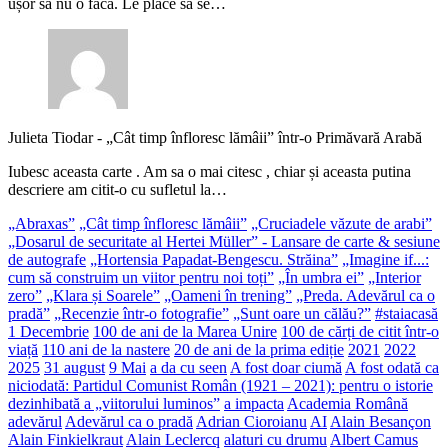
ușor să nu o facă. Le place sa se…
Julieta Tiodar
-
„Cât timp înfloresc lămâii” într-o Primăvară Arabă
Iubesc aceasta carte . Am sa o mai citesc , chiar și aceasta putina
descriere am citit-o cu sufletul la…
„Abraxas”
„Cât timp înfloresc lămâii”
„Cruciadele văzute de arabi”
„Dosarul de securitate al Hertei Müller” - Lansare de carte & sesiune
de autografe
„Hortensia Papadat-Bengescu. Străina”
„Imagine if...:
cum să construim un viitor pentru noi toți”
„În umbra ei”
„Interior
zero”
„Klara și Soarele”
„Oameni în trening”
„Preda. Adevărul ca o
pradă”
„Recenzie într-o fotografie”
„Sunt oare un călău?”
#staiacasă
1 Decembrie
100 de ani de la Marea Unire
100 de cărți de citit într-o
viață
110 ani de la nastere
20 de ani de la prima ediție
2021
2022
2025
31 august
9 Mai
a da cu seen
A fost doar ciumă
A fost odată ca
niciodată: Partidul Comunist Român (1921 – 2021): pentru o istorie
dezinhibată a „viitorului luminos”
a impacta
Academia Română
adevărul
Adevărul ca o pradă
Adrian Cioroianu
AI
Alain Besançon
Alain Finkielkraut
Alain Leclercq
alaturi cu drumu
Albert Camus