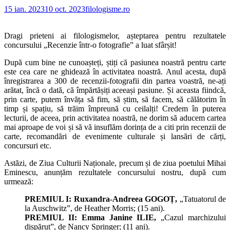
15 ian. 2023
10 oct. 2023
filologisme.ro
Dragi prieteni ai filologismelor, așteptarea pentru rezultatele
concursului „Recenzie într-o fotografie” a luat sfârșit!
După cum bine ne cunoașteți, știți că pasiunea noastră pentru carte
este cea care ne ghidează în activitatea noastră. Anul acesta, după
înregistrarea a 300 de recenzii-fotografii din partea voastră, ne-ați
arătat, încă o dată, că împărtășiți aceeași pasiune. Și aceasta fiindcă,
prin carte, putem învăța să fim, să știm, să facem, să călătorim în
timp și spațiu, să trăim împreună cu ceilalți! Credem în puterea
lecturii, de aceea, prin activitatea noastră, ne dorim să aducem cartea
mai aproape de voi și să vă insuflăm dorința de a citi prin recenzii de
carte, recomandări de evenimente culturale și lansări de cărți,
concursuri etc.
Astăzi, de Ziua Culturii Naționale, precum și de ziua poetului Mihai
Eminescu, anunțăm rezultatele concursului nostru, după cum
urmează:
PREMIUL I: Ruxandra-Andreea GOGOȚ,
„Tatuatorul de
la Auschwitz”, de Heather Morris; (15 ani).
PREMIUL II: Emma Janine ILIE,
„Cazul marchizului
dispărut”, de Nancy Springer; (11 ani).