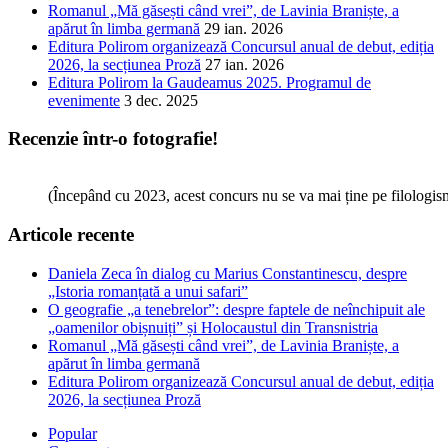
Romanul „Mă găsești când vrei”, de Lavinia Braniște, a
apărut în limba germană
29 ian. 2026
Editura Polirom organizează Concursul anual de debut, ediția
2026, la secțiunea Proză
27 ian. 2026
Editura Polirom la Gaudeamus 2025. Programul de
evenimente
3 dec. 2025
Recenzie într-o fotografie!
(Începând cu 2023, acest concurs nu se va mai ține pe filologi
Articole recente
Daniela Zeca în dialog cu Marius Constantinescu, despre
„Istoria romanțată a unui safari”
O geografie „a tenebrelor”: despre faptele de neînchipuit ale
„oamenilor obișnuiți” și Holocaustul din Transnistria
Romanul „Mă găsești când vrei”, de Lavinia Braniște, a
apărut în limba germană
Editura Polirom organizează Concursul anual de debut, ediția
2026, la secțiunea Proză
Popular