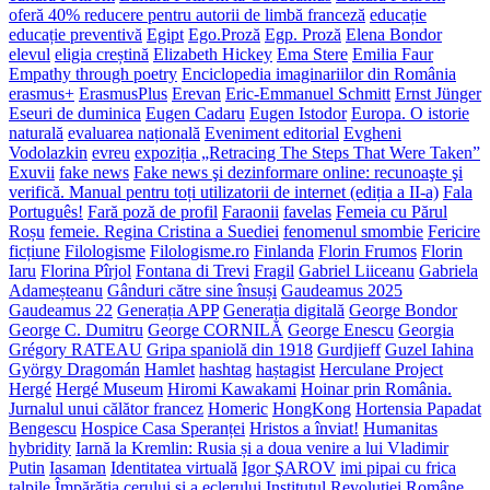
oferă 40% reducere pentru autorii de limbă franceză
educație
educație preventivă
Egipt
Ego.Proză
Egp. Proză
Elena Bondor
elevul
eligia creștină
Elizabeth Hickey
Ema Stere
Emilia Faur
Empathy through poetry
Enciclopedia imaginariilor din România
erasmus+
ErasmusPlus
Erevan
Eric-Emmanuel Schmitt
Ernst Jünger
Eseuri de duminica
Eugen Cadaru
Eugen Istodor
Europa. O istorie
naturală
evaluarea națională
Eveniment editorial
Evgheni
Vodolazkin
evreu
expoziția „Retracing The Steps That Were Taken”
Exuvii
fake news
Fake news şi dezinformare online: recunoaşte şi
verifică. Manual pentru toți utilizatorii de internet (ediția a II-a)
Fala
Português!
Fară poză de profil
Faraonii
favelas
Femeia cu Părul
Roșu
femeie. Regina Cristina a Suediei
fenomenul smombie
Fericire
ficțiune
Filologisme
Filologisme.ro
Finlanda
Florin Frumos
Florin
Iaru
Florina Pîrjol
Fontana di Trevi
Fragil
Gabriel Liiceanu
Gabriela
Adameșteanu
Gânduri către sine însuși
Gaudeamus 2025
Gaudeamus 22
Generația APP
Generația digitală
George Bondor
George C. Dumitru
George CORNILĂ
George Enescu
Georgia
Grégory RATEAU
Gripa spaniolă din 1918
Gurdjieff
Guzel Iahina
György Dragomán
Hamlet
hashtag
haștagist
Herculane Project
Hergé
Hergé Museum
Hiromi Kawakami
Hoinar prin România.
Jurnalul unui călător francez
Homeric
HongKong
Hortensia Papadat
Bengescu
Hospice Casa Speranței
Hristos a înviat!
Humanitas
hybridity
Iarnă la Kremlin: Rusia și a doua venire a lui Vladimir
Putin
Iasaman
Identitatea virtuală
Igor ŞAROV
imi pipai cu frica
talpile
Împărăţia cerului şi a eclerului
Institutul Revoluției Române