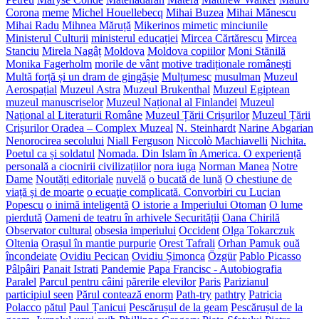
Corona
meme
Michel Houellebecq
Mihai Buzea
Mihai Mănescu
Mihai Radu
Mihnea Măruță
Mikerinos
mimetic
minciunile
Ministerul Culturii
ministerul educației
Mircea Cărtărescu
Mircea
Stanciu
Mirela Nagâț
Moldova
Moldova copiilor
Moni Stănilă
Monika Fagerholm
morile de vânt
motive tradiționale românești
Multă forță și un dram de gingășie
Mulțumesc
musulman
Muzeul
Aerospațial
Muzeul Astra
Muzeul Brukenthal
Muzeul Egiptean
muzeul manuscriselor
Muzeul Național al Finlandei
Muzeul
Național al Literaturii Române
Muzeul Țării Crișurilor
Muzeul Țării
Crișurilor Oradea – Complex Muzeal
N. Steinhardt
Narine Abgarian
Nenorocirea secolului
Niall Ferguson
Niccolò Machiavelli
Nichita.
Poetul ca și soldatul
Nomada. Din Islam în America. O experiență
personală a ciocnirii civilizațiilor
nora iuga
Norman Manea
Notre
Dame
Noutăți editoriale
nuvelă
o bucată de lună
O chestiune de
viață și de moarte
o ecuaţie complicată. Convorbiri cu Lucian
Popescu
o inimă inteligentă
O istorie a Imperiului Otoman
O lume
pierdută
Oameni de teatru în arhivele Securității
Oana Chirilă
Observator cultural
obsesia imperiului
Occident
Olga Tokarczuk
Oltenia
Orașul în mantie purpurie
Orest Tafrali
Orhan Pamuk
ouă
încondeiate
Ovidiu Pecican
Ovidiu Șimonca
Özgür
Pablo Picasso
Pâlpâiri
Panait Istrati
Pandemie
Papa Francisc - Autobiografia
Paralel
Parcul pentru câini
părerile elevilor
Paris
Parizianul
participiul seen
Părul contează enorm
Path-try
pathtry
Patricia
Polacco
pătul
Paul Țanicui
Pescărușul de la geam
Pescărușul de la