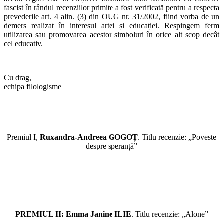
fascist în rândul recenziilor primite a fost verificată pentru a respecta
prevederile art. 4 alin. (3) din OUG nr. 31/2002,
fiind vorba de un
demers realizat în interesul artei și educației
. Respingem ferm
utilizarea sau promovarea acestor simboluri în orice alt scop decât
cel educativ.
Cu drag,
echipa filologisme
Premiul I,
Ruxandra-Andreea GOGOȚ
. Titlu recenzie: „Poveste
despre speranță”
PREMIUL II: Emma Janine ILIE
. Titlu recenzie: „Alone”