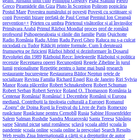
geam. Jurnalul unui cuib
Phillippa Gregory
Piața Sfatului
Pietro
Greco
Piramidele din Giza
Pluto în Scorpion
Polirom
popicăria
Postul Mare
Povestea numărului pi
povești
Povești cu scriitoare și
copii
Povestiri bizare
prefaţă de Paul Cernat
Premiul Ion Creangă
prevention++
Prieten cu umbra
Prietenul visătorilor și al învinșilor
Primăvara Arabă
Primul Război Mondial
proces
prof de română
profesorul
Psihogenealogia și rănile din familie
Putin
Quichotte
Radio România
Radu Afrim
Radu Pavel Gheo
Raluca nu s-a culcat
niciodată cu Tudor
Rătăciți printre formule. Cum îi derutează
frumusețea pe fizicieni
Război hibrid și dezinformare în Dosarul
Revoluției din 1989
Războiul Rece: înțelegerile
Războiul și politica
recenzie
Receptarea operei
Recunoștință
Regele Zibeline în jurul
lumii
regionalisme
Repetiție pentru o lume mai bună
research
restaurante bucureștene
Restaurarea Băilor Neptun
rețele de
socializare
Revista Familia
Richard Engel
Rio de Janeiro
Riri Sylvia
Manor
Roata plăcerilor
Robert Schnakenberg
Robert Schuman
Robert Șerban
Robert Service
Roland O. Thomasson
România la
Centenar
România!
România! 1 Decembrie
Românii și Europa
mediană. Contribuții la tipologia culturală a Europei
Romanul
„Zogru” de Doina Ruști la Festival du Livre de Paris
Romexpo
rugăciune
Rugăciune pentru Cernobîl
Rusia
Sabine Hossenfelder
Salem
Salman Rushdie
Sandra Mozarovski
Santa Teresa
Săpânța
șarpe
Sărutul pictat
satul românesc
sclavă
școala altfel
școala în
pandemie
școala online
școala online la preșcolari
Search Results
Web results Ziua Internațională a cărții și a drepturilor de autor