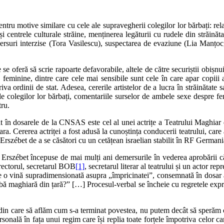
tru motive similare cu cele ale supravegherii colegilor lor bărbați: relaț
 și centrele culturale străine, menținerea legăturii cu rudele din străină
versuri interzise (Tora Vasilescu), suspectarea de evaziune (Lia Manțoc
se oferă să scrie rapoarte defavorabile, altele de către securiștii obișnuiți
 feminine, dintre care cele mai sensibile sunt cele în care apar copiii 
otriva ordinii de stat. Adesea, cererile artistelor de a lucra în străinăt
le colegilor lor bărbați, comentariile surselor de ambele sexe despre f
tru.
at în dosarele de la CNSAS este cel al unei actrițe a Teatrului Maghiar 
ra. Cererea actriței a fost adusă la cunoștința conducerii teatrului, care a
s Erszébet de a se căsători cu un cetățean israelian stabilit în RF Germani
Erszébet începuse de mai mulți ani demersurile în vederea aprobării că
irectorul, secretarul BOB
[1]
, secretarul literar al teatrului și un actor r
ce o vină supradimensionată asupra „împricinatei”, consemnată în dosar a
de limbă maghiară din țară?” […] Procesul‑verbal se încheie cu regretele e
in care să aflăm cum s‑a terminat povestea, nu putem decât să sperăm că 
rsonală în fața unui regim care își replia toate forțele împotriva celor 