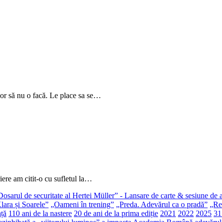
or să nu o facă. Le place sa se…
iere am citit-o cu sufletul la…
Dosarul de securitate al Hertei Müller” - Lansare de carte & sesiune de 
lara și Soarele”
„Oameni în trening”
„Preda. Adevărul ca o pradă”
„Rec
ață
110 ani de la nastere
20 de ani de la prima ediție
2021
2022
2025
31