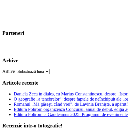
Parteneri
Arhive
Arhive
Articole recente
Daniela Zeca în dialog cu Marius Constantinescu, despre „Istori
O geografie „a tenebrelor”: despre faptele de neînchipuit ale „o
Romanul „Mă găsești când vrei”, de Lavinia Braniște, a apărut
Editura Polirom organizează Concursul anual de debut, ediția 2
Editura Polirom la Gaudeamus 2025. Programul de evenimente
Recenzie într-o fotografie!