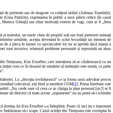
ii de prietenie sau de dragoste cu cetățeni străini (Adriana Trandafir),
tate (Gina Patrichi), exprimarea în public a unor păreri critice (în cazul
, Monica Ghiuță) sau chiar motivații extrem de vagi, cum ar fi „firea
 ai teatrului, iar unele chiar de propriii soți sau foști parteneri animați
artistelor urmărite, aceștia devenind în ochii Securității un element de
ate sau de a pleca în turnee cu spectacolele lor nu se aprobă dacă mama a
emei sunt invazive, relatează probleme personale și reprezintă un abuz
din Timișoara, Kiss Erszébet, care intenționa să se căsătorească cu un
 inițiat ceea ce în dosarul de urmărire al instituției este numit, ca parte
a”.
sătoriei. La „discuția tovărășească” ce ia forma unui adevărat proces
eprezentând colectivul, toți fiind și membrii COM
[2]
. Prima întrebare este
stfel: „Nu crede oare că ceea ce ar câștiga la plan personal [
sic!
] ar fi
xprimate de director că toate aceste „argumente” nu au putut să‑i schimbe
dorința lui Kiss Erszébet s‑a îndeplinit. Poate că nici nu e important
care îndrăzneau să‑i scape. Cazul actriței din Timișoara este exemplar în