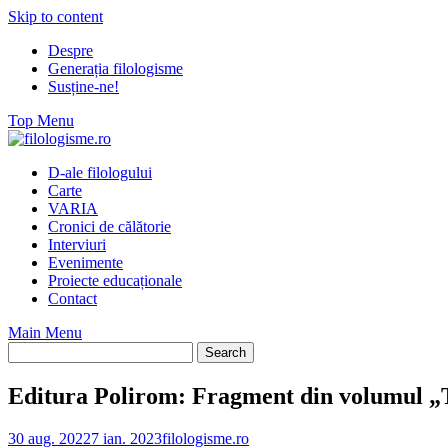
Skip to content
Despre
Generația filologisme
Susține-ne!
Top Menu
D-ale filologului
Carte
VARIA
Cronici de călătorie
Interviuri
Evenimente
Proiecte educaționale
Contact
Main Menu
Editura Polirom: Fragment din volumul „Te
30 aug. 2022
7 ian. 2023
filologisme.ro