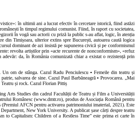
tice»: în ultimii ani a lucrat efectiv în cercetare istorică, fiind astăzi
i românești în timpul regimului comunist. Fiind, în raport cu societatea,
zorii în vogă sau actorii cu priză la public s-au aflat, logic, în atenția
re din Timișoara, ulterior extins spre București, autoarea caută logica
discursul dominant de azi insistă pe supunerea civică și pe conformismul
ente: revolta artiștilor prin «acte recurente de nonconformism», «refuz
 adevăr: da, în România comunizată chiar a existat o rezistență prin
. Un om de stânga. Cazul Radu Penciulescu
•
Femeile din teatru și
patrie, salvarea de sine. Cazul Paul Barbăneagră
•
Provocarea. „Mai
eatru și rock. Cazul Florian Pittiș
ing Arts Studies din cadrul Facultății de Teatru și Film a Universității
eatrului Românesc (www.dmtr.ro), produs de Asociația Română pentru
 (Premiul AFCN pentru activarea patrimoniului imaterial, 2021). Este
s Department, New York University. A publicat șase cărți despre teatru
m to Capitalism: Children of a Restless Time” este prima ei carte în