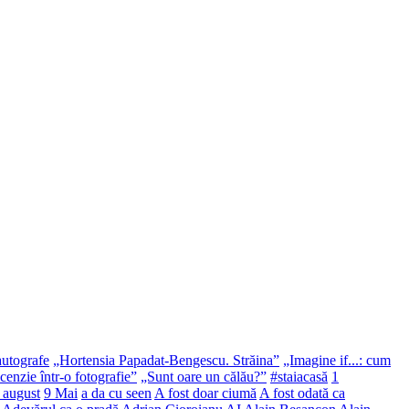
autografe
„Hortensia Papadat-Bengescu. Străina”
„Imagine if...: cum
enzie într-o fotografie”
„Sunt oare un călău?”
#staiacasă
1
 august
9 Mai
a da cu seen
A fost doar ciumă
A fost odată ca