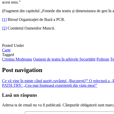
acest sens.”
(Fragment din capitolul „Femeile din teatru și dimensiunea de gen în ar
[1]
Biroul Organizației de Bază a PCR.
[2]
Comitetul Oamenilor Muncii.
Posted Under
Carte
Tagged
Cristina Modreanu
Oameni de teatru în arhivele Securității
Polirom
Te
Post navigation
Ce vă vine în minte când auziți cuvântul „București?” O relectură a „B
PATH-TRY: „Cea mai frumoasă experiență din viața mea!”
Lasă un răspuns
Adresa ta de email nu va fi publicată.
Câmpurile obligatorii sunt marc