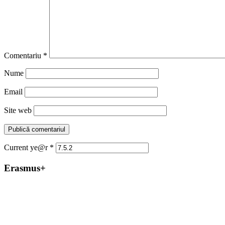
Comentariu
*
Nume
Email
Site web
Current ye@r
*
Erasmus+