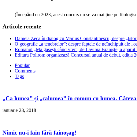
(Începând cu 2023, acest concurs nu se va mai ține pe filologi
Articole recente
Daniela Zeca în dialog cu Marius Constantinescu, despre „Istori
O geografie „a tenebrelor”: despre faptele de neînchipuit ale „o
Romanul „Mă găsești când vrei”, de Lavinia Braniște, a apărut
Editura Polirom organizează Concursul anual de debut, ediția 2
Popular
Comments
Tags
„Ca lumea” și „calumea” în comun cu lumea. Câteva 
ianuarie 28, 2018
Nimic nu-i fain fără fainoșag!