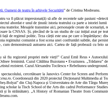
ță. Oameni de teatru în arhivele Securității
” de Cristina Modreanu.
 va fi plăcut impresionat(ă) să afle de recentele sale pasiuni «detectivis
ectul abordat e unul de ținută: istoria teatrului ca parte a istoriei lumi
a teatrelor. Mesajele transmise aici, personajele create de scenariști, regi
osare la CNSAS. Și, plecând de la un studiu de caz inițial axat pe teat
li față de regimul politic. Teza cărții este una pe care o împărtășesc: 
nia regimului comunist a fost scena unei confruntări subtile, dar persist
ă», cum demonstrează autoarea aici. Cartea de față probează cu brio un
 să fiu regizorul propriei mele vieți!” Cazul Emil Reus
•
Autoexilul
 Odisee feminină. Cazul Cătălina Buzoianu
•
Evaziunea. „Trădarea” de 
tistul rezistent. Cazul Alexandru Tocilescu
•
Rebeliunea underground. T
ele spectacolului, cercetătoare la Janovics Center for Screen and Perform
cena.ro
. Coordonează din 2020 proiectul Dicționarul Multimedia al T
Babeș-Bolyai” din Cluj-Napoca și Universitatea de Arte din Târgu Mureș
ting scholar la Tisch School of the Arts din cadrul Performance Studie
ară și în străinătate). „A History of Romanian Theatre from Communis
odreanu.com.