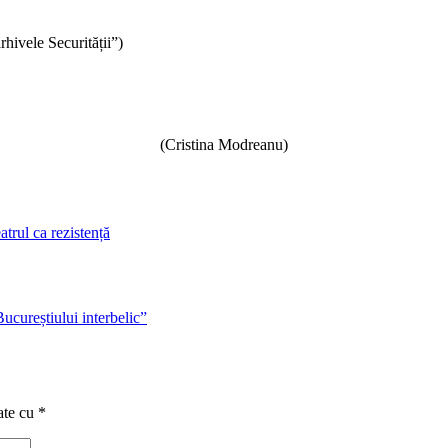
hivele Securității”)
(Cristina Modreanu)
atrul ca rezistență
ucureștiului interbelic”
ate cu
*