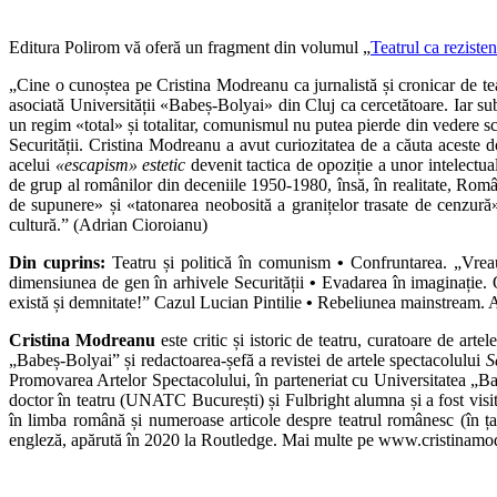
Editura Polirom vă oferă un fragment din volumul „
Teatrul ca rezisten
„Cine o cunoștea pe Cristina Modreanu ca jurnalistă și cronicar de teatru
asociată Universității «Babeș-Bolyai» din Cluj ca cercetătoare. Iar subi
un regim «total» și totalitar, comunismul nu putea pierde din vedere scen
Securității. Cristina Modreanu a avut curiozitatea de a căuta aceste d
acelui
«escapism» estetic
devenit tactica de opoziție a unor intelectua
de grup al românilor din deceniile 1950-1980, însă, în realitate, Româ
de supunere» și «tatonarea neobosită a granițelor trasate de cenzur
cultură.” (Adrian Cioroianu)
Din cuprins
:
Teatru și politică în comunism
•
Confruntarea. „Vreau
dimensiunea de gen în arhivele Securității
•
Evadarea în imaginație.
există și demnitate!” Cazul Lucian Pintilie
•
Rebeliunea mainstream. Ar
Cristina Modreanu
este critic și istoric de teatru, curatoare de art
„Babeș-Bolyai” și redactoarea-șefă a revistei de artele spectacolului
S
Promovarea Artelor Spectacolului, în parteneriat cu Universitatea „
doctor în teatru (UNATC București) și Fulbright alumna și a fost visi
în limba română și numeroase articole despre teatrul românesc (în ț
engleză, apărută în 2020 la Routledge. Mai multe pe www.cristinam