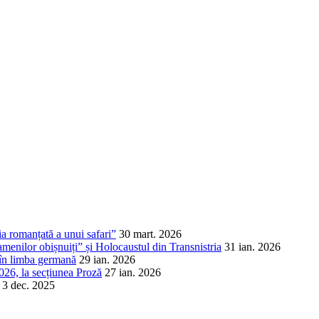
a romanțată a unui safari”
30 mart. 2026
amenilor obișnuiți” și Holocaustul din Transnistria
31 ian. 2026
 în limba germană
29 ian. 2026
026, la secțiunea Proză
27 ian. 2026
3 dec. 2025