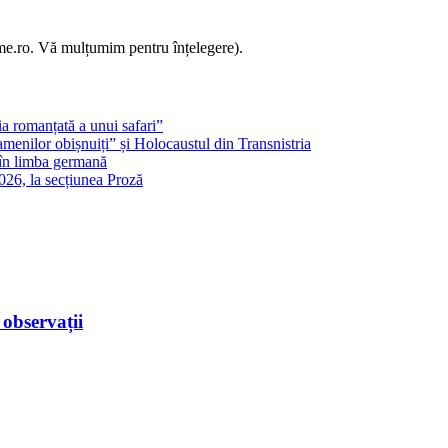
sme.ro. Vă mulțumim pentru înțelegere).
a romanțată a unui safari”
amenilor obișnuiți” și Holocaustul din Transnistria
 în limba germană
026, la secțiunea Proză
observații