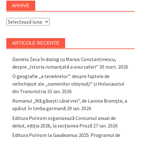
ARHIVE
Arhive
ARTICOLE RECENTE
Daniela Zeca în dialog cu Marius Constantinescu,
despre „Istoria romanțată a unui safari”
30 mart. 2026
O geografie „a tenebrelor”: despre faptele de
neînchipuit ale „oamenilor obișnuiți” și Holocaustul
din Transnistria
31 ian. 2026
Romanul „Mă găsești când vrei”, de Lavinia Braniște, a
apărut în limba germană
29 ian. 2026
Editura Polirom organizează Concursul anual de
debut, ediția 2026, la secțiunea Proză
27 ian. 2026
Editura Polirom la Gaudeamus 2025. Programul de