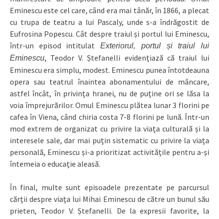
Eminescu este cel care, când era mai tânăr, în 1866, a plecat
cu trupa de teatru a lui Pascaly, unde s-a îndrăgostit de
Eufrosina Popescu. Cât despre traiul și portul lui Eminescu,
într-un episod intitulat
Exteriorul, portul și traiul lui
, Teodor V. Ștefanelli evidențiază că traiul lui
Eminescu
Eminescu era simplu, modest. Eminescu punea întotdeauna
opera sau teatrul înaintea abonamentului de mâncare,
astfel încât, în privința hranei, nu de puține ori se lăsa la
voia împrejurărilor. Omul Eminescu plătea lunar 3 florini pe
cafea în Viena, când chiria costa 7-8 florini pe lună. Într-un
mod extrem de organizat cu privire la viața culturală și la
interesele sale, dar mai puțin sistematic cu privire la viața
personală, Eminescu și-a prioritizat activitățile pentru a-și
întemeia o educație aleasă.
În final, multe sunt episoadele prezentate pe parcursul
cărții despre viața lui Mihai Eminescu de către un bunul său
prieten, Teodor V. Ștefanelli. De la expresii favorite, la