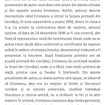
prezentate de autor sunt doar cele știute din datele oficiale
și din spusele omului Eminescu. Astfel, autorul descrie
momentele când Eminescu a intrat la Școala primară din
Cernăuți, în luna septembrie a anului 1858, direct în clasa a
II-a. Cu privire la controversa datei de naștere, autorul
susține că data de 14 decembrie 1849 ar fi cea corectă, dat
fiind că reprezenta o notă din testimoniul liceal, unde nu se
putea trece decât data conformă cu certificatul de naștere
având în vedere strictețea liceului, documentul trebuind a fi
prezentat la înscriere. După finalizarea primilor ani de
școală primară din Cernăuți, Eminescu își continuă studiile
la liceul din Cernăuți, unde și-a făcut mai mulți prieteni de
viață, printre care și Teodor V. Ștefanelli. Din datele
prezentate de autor, cu anexe pentru cele spuse, se observă
că Eminescu, deși era un meșter al limbii și literaturii
române și al istoriei universale, studiind individual
literatura și istoria antică, nu a strălucit la fel și la alte
materii. În schimb, Eminescu cunoștea deja limba germană,