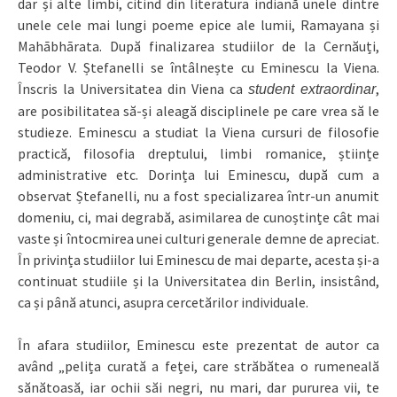
dar și alte limbi, citind din literatura indiană unele dintre
unele cele mai lungi poeme epice ale lumii, Ramayana și
Mahābhārata. După finalizarea studiilor de la Cernăuți,
Teodor V. Ștefanelli se întâlnește cu Eminescu la Viena.
Înscris la Universitatea din Viena ca
,
student extraordinar
are posibilitatea să-și aleagă disciplinele pe care vrea să le
studieze. Eminescu a studiat la Viena cursuri de filosofie
practică, filosofia dreptului, limbi romanice, științe
administrative etc. Dorința lui Eminescu, după cum a
observat Ștefanelli, nu a fost specializarea într-un anumit
domeniu, ci, mai degrabă, asimilarea de cunoștințe cât mai
vaste și întocmirea unei culturi generale demne de apreciat.
În privința studiilor lui Eminescu de mai departe, acesta și-a
continuat studiile și la Universitatea din Berlin, insistând,
ca și până atunci, asupra cercetărilor individuale.
În afara studiilor, Eminescu este prezentat de autor ca
având „pelița curată a feței, care străbătea o rumeneală
sănătoasă, iar ochii săi negri, nu mari, dar pururea vii, te