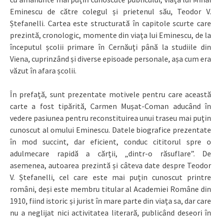
Eminescu de către colegul și prietenul său, Teodor V.
Ștefanelli. Cartea este structurată în capitole scurte care
prezintă, cronologic, momente din viața lui Eminescu, de la
începutul școlii primare în Cernăuți până la studiile din
Viena, cuprinzând și diverse episoade personale, așa cum era
văzut în afara școlii.
În prefață, sunt prezentate motivele pentru care această
carte a fost tipărită, Carmen Mușat-Coman aducând în
vedere pasiunea pentru reconstituirea unui traseu mai puțin
cunoscut al omului Eminescu. Datele biografice prezentate
în mod succint, dar eficient, conduc cititorul spre o
adulmecare rapidă a cărții, „dintr-o răsuflare”. De
asemenea, autoarea prezintă și câteva date despre Teodor
V. Ștefanelli, cel care este mai puțin cunoscut printre
români, deși este membru titular al Academiei Române din
1910, fiind istoric și jurist în mare parte din viața sa, dar care
nu a neglijat nici activitatea literară, publicând deseori în