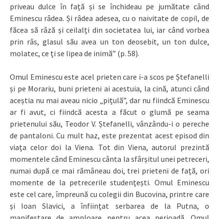
priveau dulce în față și se închideau pe jumătate când
Eminescu râdea. Și râdea adesea, cu o naivitate de copil, de
făcea să râză și ceilalți din societatea lui, iar când vorbea
prin râs, glasul său avea un ton deosebit, un ton dulce,
molatec, ce ți se lipea de inimă” (p. 58).
Omul Eminescu este acel prieten care i-a scos pe Ștefanelli
și pe Morariu, buni prieteni ai acestuia, la cină, atunci când
aceștia nu mai aveau nicio „pițulă”, dar nu fiindcă Eminescu
ar fi avut, ci fiindcă acesta a făcut o glumă pe seama
prietenului său, Teodor V. Ștefanelli, vânzându-i o pereche
de pantaloni. Cu mult haz, este prezentat acest episod din
viața celor doi la Viena. Tot din Viena, autorul prezintă
momentele când Eminescu cânta la sfârșitul unei petreceri,
numai după ce mai rămâneau doi, trei prieteni de față, ori
momente de la petrecerile studențești. Omul Eminescu
este cel care, împreună cu colegii din Bucovina, printre care
și Ioan Slavici, a înființat serbarea de la Putna, o
manifestare de amploare pentru acea perioadă. Omul