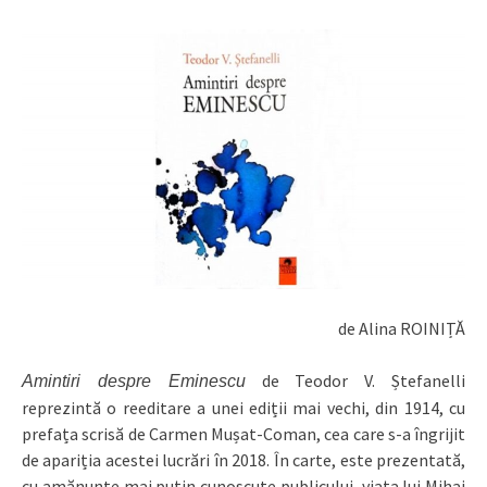
de Alina ROINIȚĂ
de Teodor V. Ștefanelli
Amintiri despre Eminescu
reprezintă o reeditare a unei ediții mai vechi, din 1914, cu
prefața scrisă de Carmen Mușat-Coman, cea care s-a îngrijit
de apariția acestei lucrări în 2018. În carte, este prezentată,
cu amănunte mai puțin cunoscute publicului, viața lui Mihai