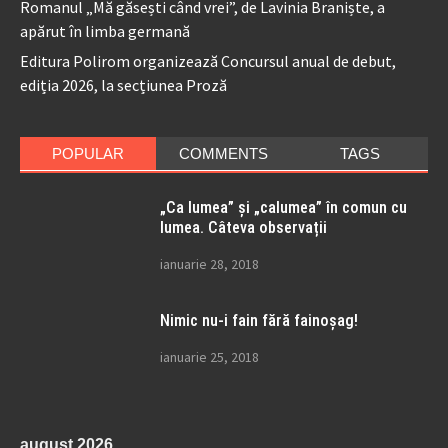
Romanul „Mă găsești când vrei”, de Lavinia Braniște, a
apărut în limba germană
Editura Polirom organizează Concursul anual de debut,
ediția 2026, la secțiunea Proză
POPULAR
COMMENTS
TAGS
„Ca lumea” și „calumea” în comun cu
lumea. Câteva observații
ianuarie 28, 2018
Nimic nu-i fain fără fainoșag!
ianuarie 25, 2018
august 2026