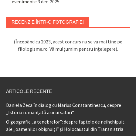
evenimente
3 dec. 2025
RECENZIE ÎNTR-O FOTOGRAFIE!
(Începând cu 2023, acest concurs nu se va mai ține pe
filologisme.ro. Vă mulțumim pentru înțelegere).
ARTICOLE RECENTE
Daniela Zeca în dialog cu Marius Constantinescu, despre
„Istoria romanțată a unui safari”
O geografie „a tenebrelor”: despre faptele de neînchipuit
ale „oamenilor obișnuiți” și Holocaustul din Transnistria