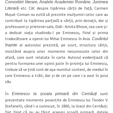
Convorbiri literare, Analele Academiei Române, Junimea
etc. Cât despre tipărirea cărții de față, Carmen
Literară
Mușat-Coman nu ezită să prezinte mulțumiri celor care au
contribuit la tipărirea parțială a cărții, prin donații, dar și
profesoarei și prietenei sale, Didi– Amita Bhose, cea care și-
a dedicat viața studiindu-l pe Eminescu, fiind și prima
traducătoare a operei lui Mihai Eminescu în Asia.
Cuvântul
al autorului prezintă, pe scurt, structura cărții,
înainte
insistând asupra unor momente necunoscute celor din
afară, care sunt relatate în carte. Autorul evidențiază că
pentru formarea unei opinii juste în privința lui Eminescu,
trebuie să se țină cont de așa-numitul context, de mediul în
care Eminescu a trăit, dar și de cei pe care i-a avut în jurul
său.
În
sunt
Eminescu la școala primară din Cernăuți
prezentate momente povestite de Eminescu lui Teodor V.
Ștefanelli, când l-a cunoscut, în 1860, la liceul din Cernăuți.
Dat fiind că nu au făcut aceeași școală primară, datele