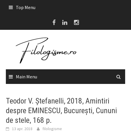
Skip
Top Menu
to
content
Main Menu
Teodor V. Ștefanelli, 2018, Amintiri
despre EMINESCU, București, Cununi
de stele, 168 p.
13 apr. 2018
filologisme