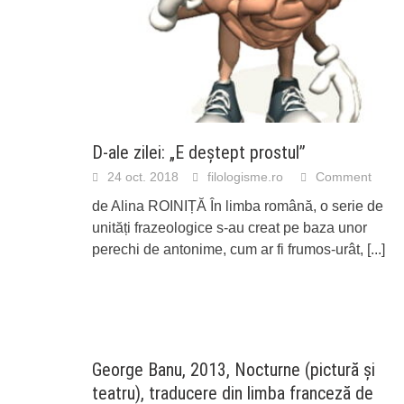
D-ale zilei: „E deștept prostul”
24 oct. 2018
filologisme.ro
Comment
de Alina ROINIȚĂ În limba română, o serie de
unități frazeologice s-au creat pe baza unor
perechi de antonime, cum ar fi frumos-urât,
[...]
George Banu, 2013, Nocturne (pictură și
teatru), traducere din limba franceză de