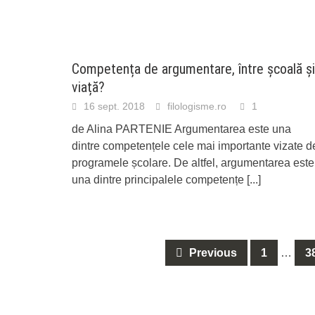
Competența de argumentare, între școală și
viață?
16 sept. 2018
filologisme.ro
1
de Alina PARTENIE Argumentarea este una
dintre competențele cele mai importante vizate d
programele școlare. De altfel, argumentarea este
una dintre principalele competențe
[...]
Posts
Previous
1
…
3
navigation