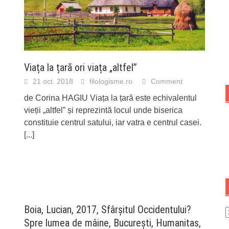
Viața la țară ori viața „altfel”
21 oct. 2018
filologisme.ro
Comment
de Corina HAGIU Viața la țară este echivalentul
vieții „altfel” și reprezintă locul unde biserica
constituie centrul satului, iar vatra e centrul casei.
[...]
Boia, Lucian, 2017, Sfârșitul Occidentului?
A
Spre lumea de mâine, București, Humanitas,