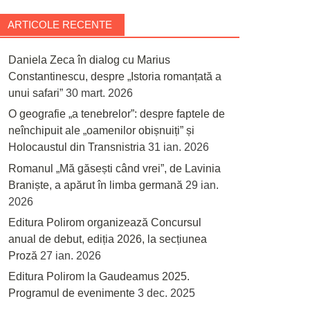
ARTICOLE RECENTE
Daniela Zeca în dialog cu Marius
Constantinescu, despre „Istoria romanțată a
unui safari”
30 mart. 2026
O geografie „a tenebrelor”: despre faptele de
neînchipuit ale „oamenilor obișnuiți” și
Holocaustul din Transnistria
31 ian. 2026
Romanul „Mă găsești când vrei”, de Lavinia
Braniște, a apărut în limba germană
29 ian.
2026
Editura Polirom organizează Concursul
anual de debut, ediția 2026, la secțiunea
Proză
27 ian. 2026
Editura Polirom la Gaudeamus 2025.
Programul de evenimente
3 dec. 2025