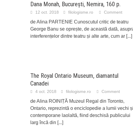
Dana Monah, București, Nemira, 160 p.
12 oct. 2018
filologisme.ro
Comment
de Alina PARTENIE Cunoscutul critic de teatru
George Banu se oprește, de această dată, asupr
interferențelor dintre teatru și alte arte, cum ar
[...]
The Royal Ontario Museum, diamantul
Canadei
4 oct. 2018
filologisme.ro
Comment
de Alina ROINIȚĂ Muzeul Regal din Toronto,
Ontario, reprezintă o enciclopedie a lumii vechi ș
contemporane laolaltă, fiind deschisă publicului
larg încă din
[...]