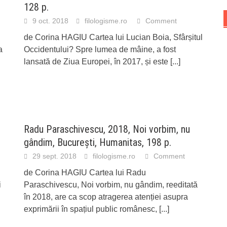
128 p.
9 oct. 2018
filologisme.ro
Comment
de Corina HAGIU Cartea lui Lucian Boia, Sfârșitul
a
Occidentului? Spre lumea de mâine, a fost
lansată de Ziua Europei, în 2017, și este
[...]
Radu Paraschivescu, 2018, Noi vorbim, nu
gândim, București, Humanitas, 198 p.
29 sept. 2018
filologisme.ro
Comment
de Corina HAGIU Cartea lui Radu
i
Paraschivescu, Noi vorbim, nu gândim, reeditată
în 2018, are ca scop atragerea atenției asupra
exprimării în spațiul public românesc,
[...]