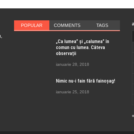
POPULAR
COMMENTS
TAGS
,
„Ca lumea” și „calumea” în
comun cu lumea. Câteva
observații
ianuarie 28, 2018
Nimic nu-i fain fără fainoșag!
ianuarie 25, 2018
«