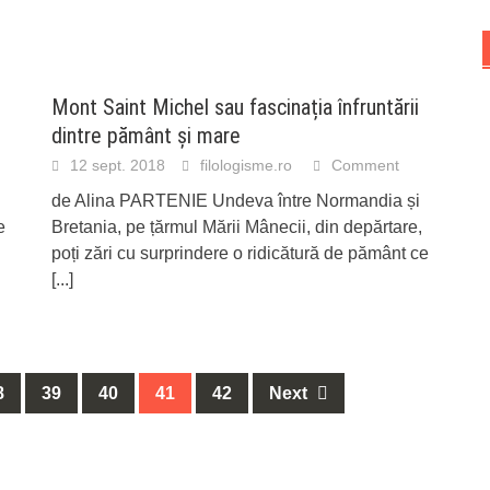
Mont Saint Michel sau fascinația înfruntării
dintre pământ și mare
12 sept. 2018
filologisme.ro
Comment
de Alina PARTENIE Undeva între Normandia și
e
Bretania, pe țărmul Mării Mânecii, din depărtare,
poți zări cu surprindere o ridicătură de pământ ce
[...]
8
39
40
41
42
Next