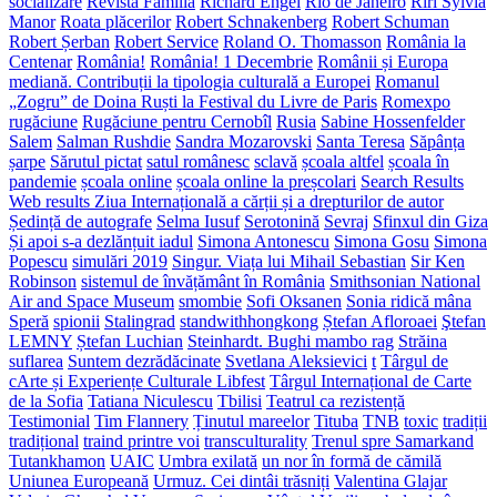
socializare
Revista Familia
Richard Engel
Rio de Janeiro
Riri Sylvia
Manor
Roata plăcerilor
Robert Schnakenberg
Robert Schuman
Robert Șerban
Robert Service
Roland O. Thomasson
România la
Centenar
România!
România! 1 Decembrie
Românii și Europa
mediană. Contribuții la tipologia culturală a Europei
Romanul
„Zogru” de Doina Ruști la Festival du Livre de Paris
Romexpo
rugăciune
Rugăciune pentru Cernobîl
Rusia
Sabine Hossenfelder
Salem
Salman Rushdie
Sandra Mozarovski
Santa Teresa
Săpânța
șarpe
Sărutul pictat
satul românesc
sclavă
școala altfel
școala în
pandemie
școala online
școala online la preșcolari
Search Results
Web results Ziua Internațională a cărții și a drepturilor de autor
Ședință de autografe
Selma Iusuf
Serotonină
Sevraj
Sfinxul din Giza
Și apoi s-a dezlănțuit iadul
Simona Antonescu
Simona Gosu
Simona
Popescu
simulări 2019
Singur. Viața lui Mihail Sebastian
Sir Ken
Robinson
sistemul de învățământ în România
Smithsonian National
Air and Space Museum
smombie
Sofi Oksanen
Sonia ridică mâna
Speră
spionii
Stalingrad
standwithhongkong
Ștefan Afloroaei
Ştefan
LEMNY
Ștefan Luchian
Steinhardt. Bughi mambo rag
Străina
suflarea
Suntem dezrădăcinate
Svetlana Aleksievici
t
Târgul de
cArte și Experiențe Culturale Libfest
Târgul Internațional de Carte
de la Sofia
Tatiana Niculescu
Tbilisi
Teatrul ca rezistență
Testimonial
Tim Flannery
Ținutul mareelor
Tituba
TNB
toxic
tradiții
tradițional
traind printre voi
transculturality
Trenul spre Samarkand
Tutankhamon
UAIC
Umbra exilată
un nor în formă de cămilă
Uniunea Europeană
Urmuz. Cei dintâi trăsniți
Valentina Glajar