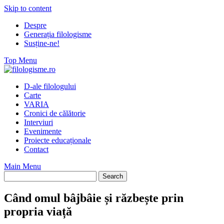
Skip to content
Despre
Generația filologisme
Susține-ne!
Top Menu
D-ale filologului
Carte
VARIA
Cronici de călătorie
Interviuri
Evenimente
Proiecte educaționale
Contact
Main Menu
Când omul bâjbâie și răzbește prin
propria viață