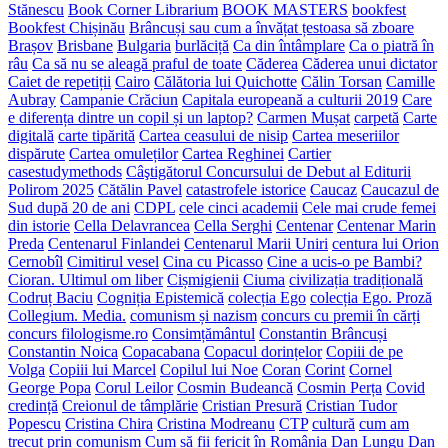
Stănescu
Book Corner Librarium
BOOK MASTERS
bookfest
Bookfest Chișinău
Brâncuși sau cum a învățat țestoasa să zboare
Brașov
Brisbane
Bulgaria
burlăciță
Ca din întâmplare
Ca o piatră în
râu
Ca să nu se aleagă praful de toate
Căderea
Căderea unui dictator
Caiet de repetiții
Cairo
Călătoria lui Quichotte
Călin Torsan
Camille
Aubray
Campanie Crăciun
Capitala europeană a culturii 2019
Care
e diferența dintre un copil și un laptop?
Carmen Mușat
carpetă
Carte
digitală
carte tipărită
Cartea ceasului de nisip
Cartea meseriilor
dispărute
Cartea omuleților
Cartea Reghinei
Cartier
casestudymethods
Câştigătorul Concursului de Debut al Editurii
Polirom 2025
Cătălin Pavel
catastrofele istorice
Caucaz
Caucazul de
Sud după 20 de ani
CDPL
cele cinci academii
Cele mai crude femei
din istorie
Cella Delavrancea
Cella Serghi
Centenar
Centenar Marin
Preda
Centenarul Finlandei
Centenarul Marii Uniri
centura lui Orion
Cernobîl
Cimitirul vesel
Cina cu Picasso
Cine a ucis-o pe Bambi?
Cioran. Ultimul om liber
Cișmigienii
Ciuma
civilizația tradițională
Codruț Baciu
Cogniția Epistemică
colecția Ego
colecția Ego. Proză
Collegium. Media.
comunism și nazism
concurs cu premii în cărți
concurs filologisme.ro
Consimțământul
Constantin Brâncuși
Constantin Noica
Copacabana
Copacul dorințelor
Copiii de pe
Volga
Copiii lui Marcel
Copilul lui Noe
Coran
Corint
Cornel
George Popa
Corul Leilor
Cosmin Budeancă
Cosmin Perța
Covid
credință
Creionul de tâmplărie
Cristian Presură
Cristian Tudor
Popescu
Cristina Chira
Cristina Modreanu
CTP
cultură
cum am
trecut prin comunism
Cum să fii fericit în România
Dan Lungu
Dan