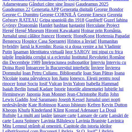
Adameșteanu
Gânduri către sine însuși
Gaudeamus 2025
Gaudeamus 22
Generația APP
Generația digitală
George Bondor
George C. Dumitru
George CORNILĂ
George Enescu
Georgia
Grégory RATEAU
Gripa spaniolă din 1918
Gurdjieff
Guzel Iahina
György Dragomán
Hamlet
hashtag
haștagist
Herculane Project
Hergé
Hergé Museum
Hiromi Kawakami
Hoinar prin România.
Jurnalul unui călător francez
Homeric
HongKong
Hortensia Papadat
Bengescu
Hospice Casa Speranței
Hristos a înviat!
Humanitas
hybridity
Iarnă la Kremlin: Rusia și a doua venire a lui Vladimir
Putin
Iasaman
Identitatea virtuală
Igor ŞAROV
imi pipai cu frica
talpile
Împărăţia cerului şi a eclerului
Institutul Revoluției Române
din Decembrie 1989
Înțelepciunea psihopaților
Interviu
Interviu cu
Doina Ruști
Întoarcere în Bucureștiul interbelic
Înviere
Învierea
Domnului
Ioan Petru Culianu. Bibliografie
Ioan Stan Pătraș
Ioana
Nicolaie
ioana pârvulescu
Ion Jianu
Ionesco. Elegii pentru noul
rinocer
Ionuț Sociu
Iosif Vulcan
Irvin Yalom
Isabella Hammad
Isaiah Berlin
Ismail Kadare
Istorie
Istoriile alimentației
Iubirile lui
Hemingway
Japonia
Jean Monnet
Jean-Christophe Rufin
John
Lewis Gaddis
José Saramago
Joseph Kessel
Jurnalul unei nopți
nedesăvârșite
Kate Robinson
Kazuo Ishiguro
Kefren
Kevin Dutton
Kheops
Khufu
Kinderland
Klimt
Konrad Adenauer
La Două
Bufnițe
La mulți ani
lagăre
lansare carte
Lansare de carte
Lansări de
carte
Laura Spinney
Lavinia Bălulescu
Lavinia Braniște
Lavinica
Mitu
Lemnul strâmb al omenirii. Capitole din istoria ideilor
LePetitJournal.com București
Librăria „Șt.O. Iosif”
Librăria