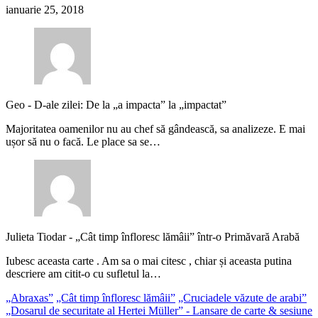
ianuarie 25, 2018
Geo
-
D-ale zilei: De la „a impacta” la „impactat”
Majoritatea oamenilor nu au chef să gândească, sa analizeze. E mai
ușor să nu o facă. Le place sa se…
Julieta Tiodar
-
„Cât timp înfloresc lămâii” într-o Primăvară Arabă
Iubesc aceasta carte . Am sa o mai citesc , chiar și aceasta putina
descriere am citit-o cu sufletul la…
„Abraxas”
„Cât timp înfloresc lămâii”
„Cruciadele văzute de arabi”
„Dosarul de securitate al Hertei Müller” - Lansare de carte & sesiune