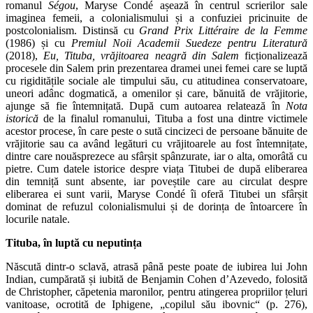
romanul
Ségou
, Maryse Condé așează în centrul scrierilor sale
imaginea femeii, a colonialismului și a confuziei pricinuite de
postcolonialism. Distinsă cu
Grand Prix Littéraire de la Femme
(1986) și cu
Premiul Noii Academii Suedeze pentru Literatură
(2018),
Eu, Tituba, vrăjitoarea neagră din Salem
ficționalizează
procesele din Salem prin prezentarea dramei unei femei care se luptă
cu rigiditățile sociale ale timpului său, cu atitudinea conservatoare,
uneori adânc dogmatică, a omenilor și care, bănuită de vrăjitorie,
ajunge să fie întemnițată. După cum autoarea relatează în
Nota
istorică
de la finalul romanului, Tituba a fost una dintre victimele
acestor procese, în care peste o sută cincizeci de persoane bănuite de
vrăjitorie sau ca având legături cu vrăjitoarele au fost întemnițate,
dintre care nouăsprezece au sfârșit spânzurate, iar o alta, omorâtă cu
pietre. Cum datele istorice despre viața Titubei de după eliberarea
din temniță sunt absente, iar poveștile care au circulat despre
eliberarea ei sunt varii, Maryse Condé îi oferă Titubei un sfârșit
dominat de refuzul colonialismului și de dorința de întoarcere în
locurile natale.
Tituba, în luptă cu neputința
Născută dintr-o sclavă, atrasă până peste poate de iubirea lui John
Indian, cumpărată și iubită de Benjamin Cohen d’Azevedo, folosită
de Christopher, căpetenia maronilor, pentru atingerea propriilor țeluri
vanitoase, ocrotită de Iphigene, „copilul său ibovnic“ (p. 276),