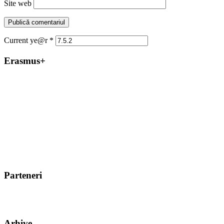
Site web
Current ye@r
*
Erasmus+
Parteneri
Arhive