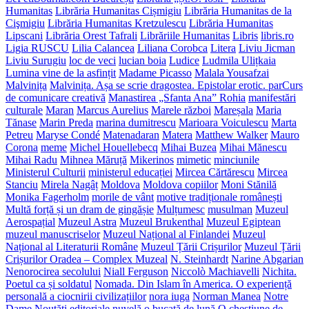
Humanitas
Librăria Humanitas Cișmigiu
Librăria Humanitas de la
Cişmigiu
Librăria Humanitas Kretzulescu
Librăria Humanitas
Lipscani
Librăria Orest Tafrali
Librăriile Humanitas
Libris
libris.ro
Ligia RUSCU
Lilia Calancea
Liliana Corobca
Litera
Liviu Jicman
Liviu Surugiu
loc de veci
lucian boia
Ludice
Ludmila Ulițkaia
Lumina vine de la asfințit
Madame Picasso
Malala Yousafzai
Malvinița
Malvinița. Așa se scrie dragostea. Epistolar erotic. parCurs
de comunicare creativă
Manastirea „Sfanta Ana” Rohia
manifestări
culturale
Maran
Marcus Aurelius
Marele război
Mareșala
Maria
Tănase
Marin Preda
marina dumitrescu
Marioara Voiculescu
Marta
Petreu
Maryse Condé
Matenadaran
Matera
Matthew Walker
Mauro
Corona
meme
Michel Houellebecq
Mihai Buzea
Mihai Mănescu
Mihai Radu
Mihnea Măruță
Mikerinos
mimetic
minciunile
Ministerul Culturii
ministerul educației
Mircea Cărtărescu
Mircea
Stanciu
Mirela Nagâț
Moldova
Moldova copiilor
Moni Stănilă
Monika Fagerholm
morile de vânt
motive tradiționale românești
Multă forță și un dram de gingășie
Mulțumesc
musulman
Muzeul
Aerospațial
Muzeul Astra
Muzeul Brukenthal
Muzeul Egiptean
muzeul manuscriselor
Muzeul Național al Finlandei
Muzeul
Național al Literaturii Române
Muzeul Țării Crișurilor
Muzeul Țării
Crișurilor Oradea – Complex Muzeal
N. Steinhardt
Narine Abgarian
Nenorocirea secolului
Niall Ferguson
Niccolò Machiavelli
Nichita.
Poetul ca și soldatul
Nomada. Din Islam în America. O experiență
personală a ciocnirii civilizațiilor
nora iuga
Norman Manea
Notre
Dame
Noutăți editoriale
nuvelă
o bucată de lună
O chestiune de