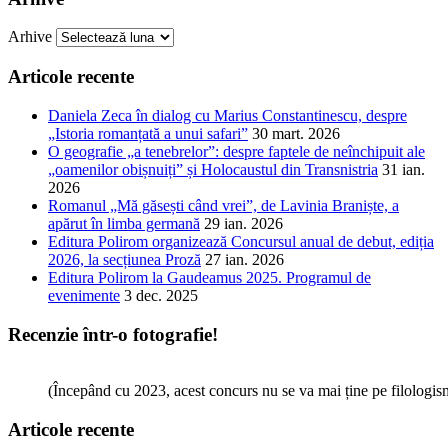
Arhive
Articole recente
Daniela Zeca în dialog cu Marius Constantinescu, despre
„Istoria romanțată a unui safari”
30 mart. 2026
O geografie „a tenebrelor”: despre faptele de neînchipuit ale
„oamenilor obișnuiți” și Holocaustul din Transnistria
31 ian.
2026
Romanul „Mă găsești când vrei”, de Lavinia Braniște, a
apărut în limba germană
29 ian. 2026
Editura Polirom organizează Concursul anual de debut, ediția
2026, la secțiunea Proză
27 ian. 2026
Editura Polirom la Gaudeamus 2025. Programul de
evenimente
3 dec. 2025
Recenzie într-o fotografie!
(Începând cu 2023, acest concurs nu se va mai ține pe filologi
Articole recente