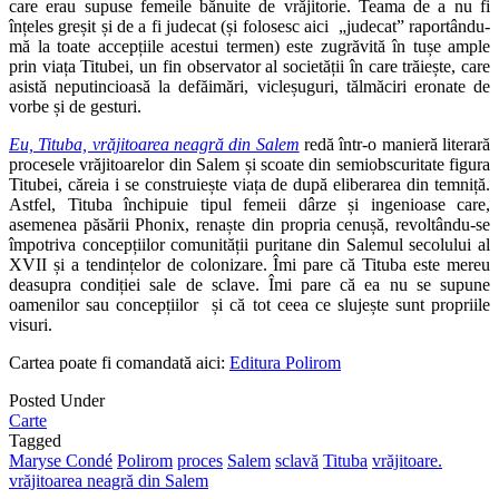
care erau supuse femeile bănuite de vrăjitorie. Teama de a nu fi
înțeles greșit și de a fi judecat (și folosesc aici „judecat” raportându-
mă la toate accepțiile acestui termen) este zugrăvită în tușe ample
prin viața Titubei, un fin observator al societății în care trăiește, care
asistă neputincioasă la defăimări, vicleșuguri, tălmăciri eronate de
vorbe și de gesturi.
Eu, Tituba, vrăjitoarea neagră din Salem
redă într-o manieră literară
procesele vrăjitoarelor din Salem și scoate din semiobscuritate figura
Titubei, căreia i se construiește viața de după eliberarea din temniță.
Astfel, Tituba închipuie tipul femeii dârze și ingenioase care,
asemenea păsării Phonix, renaște din propria cenușă, revoltându-se
împotriva concepțiilor comunității puritane din Salemul secolului al
XVII și a tendințelor de colonizare. Îmi pare că Tituba este mereu
deasupra condiției sale de sclave. Îmi pare că ea nu se supune
oamenilor sau concepțiilor și că tot ceea ce slujește sunt propriile
visuri.
Cartea poate fi comandată aici:
Editura Polirom
Posted Under
Carte
Tagged
Maryse Condé
Polirom
proces
Salem
sclavă
Tituba
vrăjitoare.
vrăjitoarea neagră din Salem