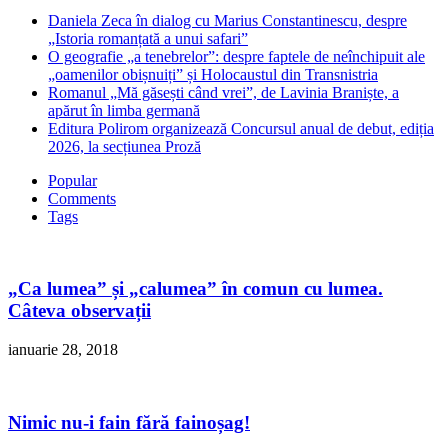
Daniela Zeca în dialog cu Marius Constantinescu, despre
„Istoria romanțată a unui safari”
O geografie „a tenebrelor”: despre faptele de neînchipuit ale
„oamenilor obișnuiți” și Holocaustul din Transnistria
Romanul „Mă găsești când vrei”, de Lavinia Braniște, a
apărut în limba germană
Editura Polirom organizează Concursul anual de debut, ediția
2026, la secțiunea Proză
Popular
Comments
Tags
„Ca lumea” și „calumea” în comun cu lumea.
Câteva observații
ianuarie 28, 2018
Nimic nu-i fain fără fainoșag!