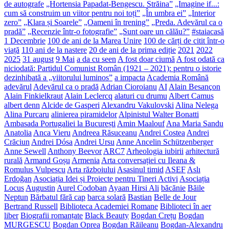
de autografe
„Hortensia Papadat-Bengescu. Străina”
„Imagine if...:
cum să construim un viitor pentru noi toți”
„În umbra ei”
„Interior
zero”
„Klara și Soarele”
„Oameni în trening”
„Preda. Adevărul ca o
pradă”
„Recenzie într-o fotografie”
„Sunt oare un călău?”
#staiacasă
1 Decembrie
100 de ani de la Marea Unire
100 de cărți de citit într-o
viață
110 ani de la nastere
20 de ani de la prima ediție
2021
2022
2025
31 august
9 Mai
a da cu seen
A fost doar ciumă
A fost odată ca
niciodată: Partidul Comunist Român (1921 – 2021): pentru o istorie
dezinhibată a „viitorului luminos”
a impacta
Academia Română
adevărul
Adevărul ca o pradă
Adrian Cioroianu
AI
Alain Besançon
Alain Finkielkraut
Alain Leclercq
alaturi cu drumu
Albert Camus
albert denn
Alcide de Gasperi
Alexandru Vakulovski
Alina Nelega
Alina Purcaru
alinierea piramidelor
Alpinistul Walter Bonatti
Ambasada Portugaliei la București
Amin Maalouf
Ana Maria Sandu
Anatolia
Anca Vieru
Andreea Răsuceanu
Andrei Costea
Andrei
Crăciun
Andrei Dósa
Andrei Ursu
Anne Ancelin Schützenberger
Anne Sewell
Anthony Beevor
ARC7
Arheologia iubirii
arhitectură
rurală
Armand Goșu
Armenia
Arta conversației cu Ileana &
Romulus Vulpescu
Arta războiului
Asasinul timid
ASEF
Aslı
Erdoğan
Asociația Idei și Proiecte pentru Tineri Activi
Asociația
Locus
Augustin
Aurel Codoban
Ayaan Hirsi Ali
băcănie
Băile
Neptun
Bărbatul fără cap
barca solară
Bastian
Belle de Jour
Bertrand Russell
Biblioteca Academiei Romane
Biblioteci în aer
liber
Biografii romanțate
Black Beauty
Bogdan Crețu
Bogdan
MURGESCU
Bogdan Oprea
Bogdan Răileanu
Bogdan-Alexandru