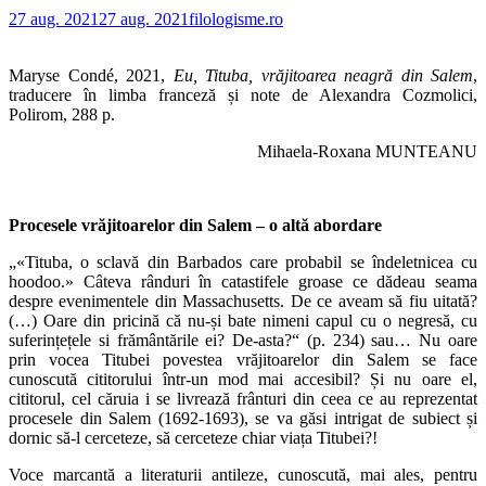
27 aug. 2021
27 aug. 2021
filologisme.ro
Maryse Condé, 2021,
Eu, Tituba, vrăjitoarea neagră din Salem
,
traducere în limba franceză și note de Alexandra Cozmolici,
Polirom, 288 p.
Mihaela-Roxana MUNTEANU
Procesele vrăjitoarelor din Salem – o altă abordare
„«Tituba, o sclavă din Barbados care probabil se îndeletnicea cu
hoodoo.» Câteva rânduri în catastifele groase ce dădeau seama
despre evenimentele din Massachusetts. De ce aveam să fiu uitată?
(…) Oare din pricină că nu-și bate nimeni capul cu o negresă, cu
suferințețele si frământările ei? De-asta?“ (p. 234) sau… Nu oare
prin vocea Titubei povestea vrăjitoarelor din Salem se face
cunoscută cititorului într-un mod mai accesibil? Și nu oare el,
cititorul, cel căruia i se livrează frânturi din ceea ce au reprezentat
procesele din Salem (1692-1693), se va găsi intrigat de subiect și
dornic să-l cerceteze, să cerceteze chiar viața Titubei?!
Voce marcantă a literaturii antileze, cunoscută, mai ales, pentru