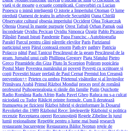
viață și de moarte
o ecuaţie complicată. Convorbiri cu Lucian
Popescu
o inimă inteligentă
O istorie a Imperiului Otoman
O lume
pierdută
Oameni de teatru în arhivele Securității
Oana Chirilă
Observator cultural
obsesia imperiului
Occident
Olga Tokarczuk
Oltenia
Orașul în mantie purpurie
Orest Tafrali
Orhan Pamuk
ouă
încondeiate
Ovidiu Pecican
Ovidiu Șimonca
Özgür
Pablo Picasso
Pâlpâiri
Panait Istrati
Pandemie
Papa Francisc - Autobiografia
Paralel
Parcul pentru câini
părerile elevilor
Paris
Parizianul
participiul seen
Părul contează enorm
Path-try
pathtry
Patricia
Polacco
pătul
Paul Țanicui
Pescărușul de la geam
Pescărușul de la
geam. Jurnalul unui cuib
Phillippa Gregory
Piața Sfatului
Pietro
Greco
Piramidele din Giza
Pluto în Scorpion
Polirom
popicăria
Postul Mare
Povestea numărului pi
povești
Povești cu scriitoare și
copii
Povestiri bizare
prefaţă de Paul Cernat
Premiul Ion Creangă
prevention++
Prieten cu umbra
Prietenul visătorilor și al învinșilor
Primăvara Arabă
Primul Război Mondial
proces
prof de română
profesorul
Psihogenealogia și rănile din familie
Putin
Quichotte
Radio România
Radu Afrim
Radu Pavel Gheo
Raluca nu s-a culcat
niciodată cu Tudor
Rătăciți printre formule. Cum îi derutează
frumusețea pe fizicieni
Război hibrid și dezinformare în Dosarul
Revoluției din 1989
Războiul Rece: înțelegerile
Războiul și politica
recenzie
Receptarea operei
Recunoștință
Regele Zibeline în jurul
lumii
regionalisme
Repetiție pentru o lume mai bună
research
restaurante bucureștene
Restaurarea Băilor Neptun
rețele de