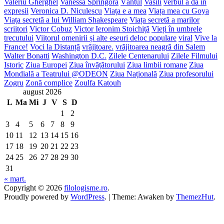
Valeriu Gherghel
Vanessa Springora
Vântul
Vasili
verbul a da în
expresii
Veronica D. Niculescu
Viața e a mea
Viața mea cu Goya
Viața secretă a lui William Shakespeare
Viața secretă a marilor
scriitori
Victor Cobuz
Victor Ieronim Stoichiță
Vieți în umbrele
trecutului
Viitorul omenirii și alte eseuri deloc populare
viral
Vive la
France!
Voci la Distanță
vrăjitoare.
vrăjitoarea neagră din Salem
Walter Bonatti
Washington D.C.
Zilele Centenarului
Zilele Filmului
Istoric
Ziua Europei
Ziua învățătorului
Ziua limbii romane
Ziua
Mondială a Teatrului @ODEON
Ziua Națională
Ziua profesorului
Zogru
Zonă complice
Zoulfa Katouh
august 2026
L
Ma
Mi
J
V
S
D
1
2
3
4
5
6
7
8
9
10
11
12
13
14
15
16
17
18
19
20
21
22
23
24
25
26
27
28
29
30
31
« mart.
Copyright © 2026
filologisme.ro
.
Proudly powered by
WordPress
.
|
Theme: Awaken by
ThemezHut
.