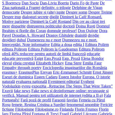
S Boerescu
Dan Sociu
Dan-Liviu Boeriu
Dario Fo
de Paște
De
Ziua națională a Franței
definitiv. o trilogie
Delphine de Vigan
democrație
Despre iubire și (alte) ispite
Despre somn
Despre Treime
Despre trup
dialoguri secrete
digilit
Dimineți la Café Ronsard.
Motive pariziene
Dimineți la Café Rostand
Din cer au căzut trei
mere
dispariție
distrugerea politicului
doctoră
Doina Ruști
Domnul
Ibrahim și florile din Coran
domnule profesor!
Don Quijote
Dora
Pavel
Douglas A. Howard
Dragoș Ghițulete
drainiță
drojdie
drojdieri
duhul
Dumenezu nu e mort
Dumnezeu nu e mort.
Interceptări. Note informative
Ediția a doua
ediția I
Editura Polirm
editura Polirom
Editura Polirom la Gaudeamus
Editura Polirom
oferă 40% reducere pentru autorii de limbă franceză
educație
educație preventivă
Egipt
Ego.Proză
Egp. Proză
Elena Bondor
elevul
eligia creștină
Elizabeth Hickey
Ema Stere
Emilia Faur
Empathy through poetry
Enciclopedia imaginariilor din România
erasmus+
ErasmusPlus
Erevan
Eric-Emmanuel Schmitt
Ernst Jünger
Eseuri de duminica
Eugen Cadaru
Eugen Istodor
Europa. O istorie
naturală
evaluarea națională
Eveniment editorial
Evgheni
Vodolazkin
evreu
expoziția „Retracing The Steps That Were Taken”
Exuvii
fake news
Fake news şi dezinformare online: recunoaşte şi
verifică. Manual pentru toți utilizatorii de internet (ediția a II-a)
Fala
Português!
Fară poză de profil
Faraonii
favelas
Femeia cu Părul
Roșu
femeie. Regina Cristina a Suediei
fenomenul smombie
Fericire
ficțiune
Filologisme
Filologisme.ro
Finlanda
Florin Frumos
Florin
Iaru
Florina Pîrjol
Fontana di Trevi
Fragil
Gabriel Liiceanu
Gabriela