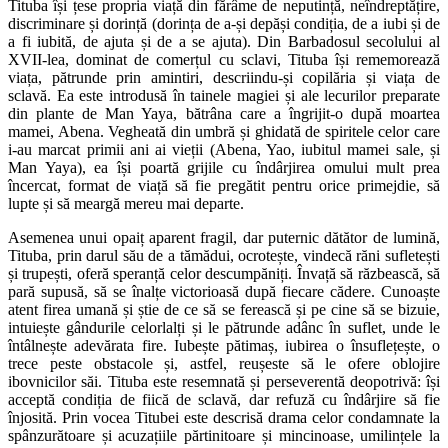
Tituba își țese propria viață din fărâme de neputință, neîndreptățire,
discriminare și dorință (dorința de a-și depăși condiția, de a iubi și de
a fi iubită, de ajuta și de a se ajuta). Din Barbadosul secolului al
XVII-lea, dominat de comerțul cu sclavi, Tituba își rememorează
viața, pătrunde prin amintiri, descriindu-și copilăria și viața de
sclavă. Ea este introdusă în tainele magiei și ale lecurilor preparate
din plante de Man Yaya, bătrâna care a îngrijit-o după moartea
mamei, Abena. Vegheată din umbră și ghidată de spiritele celor care
i-au marcat primii ani ai vieții (Abena, Yao, iubitul mamei sale, și
Man Yaya), ea își poartă grijile cu îndârjirea omului mult prea
încercat, format de viață să fie pregătit pentru orice primejdie, să
lupte și să meargă mereu mai departe.
Asemenea unui opaiț aparent fragil, dar puternic dătător de lumină,
Tituba, prin darul său de a tămădui, ocrotește, vindecă răni sufletești
și trupești, oferă speranță celor descumpăniți. Învață să răzbească, să
pară supusă, să se înalțe victorioasă după fiecare cădere. Cunoaște
atent firea umană și știe de ce să se ferească și pe cine să se bizuie,
intuiește gândurile celorlalți și le pătrunde adânc în suflet, unde le
întâlnește adevărata fire. Iubește pătimaș, iubirea o însuflețește, o
trece peste obstacole și, astfel, reușeste să le ofere oblojire
ibovnicilor săi. Tituba este resemnată și perseverentă deopotrivă: își
acceptă condiția de fiică de sclavă, dar refuză cu îndârjire să fie
înjosită. Prin vocea Titubei este descrisă drama celor condamnate la
spânzurătoare și acuzațiile părtinitoare și mincinoase, umilințele la