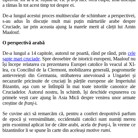
a rămas în tot acest timp tot despre ei.
De-a lungul acestui proces multisecular de schimbare a perspectivei,
s-au adus în discuție mult mai puțin mărturiile arabe despre
Cruciade, iar prin aceasta ajung la marele merit al cărții lui Amin
Maalouf.
O perspectivă arabă
De-a lungul a 14 capitole, autorul ne poartă, rând pe rând, prin
cele
șapte mari cruciade
. Spre deosebire de istoricii europeni, Maalouf nu
își începe relatarea cu prezentarea Europei catolice în veacul al XI-
lea, cu Conciliul de la Clermont, mobilizarea generală, pogromurile
antievreiești din Germania, străbaterea anevoioasă a Ungariei și
necazurile pricinuite de cruciați în părțile europene ale Imperiului
Bizantin, așa cum se întîmplă în mai toate istoriile canonice ale
Cruciadelor. Autorul nostru, în schimb, își deschide expunerea cu
primele vești care ajung în Asia Mică despre venirea unor armate
creștine de
franj
-i.
Se cuvine aici să remarcăm că, pentru a conferi deopotrivă parfum
de epocă și verosimilitate, occidentalii catolici sunt numiți mereu
prin exonimul aplicat lor de către arabi, acela de
franj
-i, în vreme ce
bizantinilor li se spune în carte din aceleași motive
rumi
.