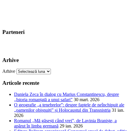
Parteneri
Arhive
Arhive
Articole recente
Daniela Zeca în dialog cu Marius Constantinescu, despre
„Istoria romanțată a unui safari”
30 mart. 2026
O geografie „a tenebrelor”: despre faptele de neînchipuit ale
„oamenilor obișnuiți” și Holocaustul din Transnistria
31 ian.
2026
Romanul „Mă găsești când vrei”, de Lavinia Braniște, a
apărut în limba germană
29 ian. 2026