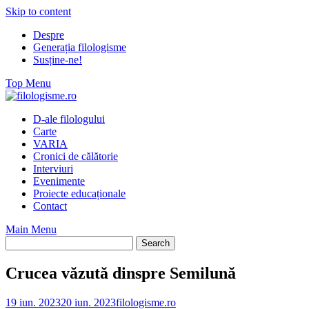
Skip to content
Despre
Generația filologisme
Susține-ne!
Top Menu
D-ale filologului
Carte
VARIA
Cronici de călătorie
Interviuri
Evenimente
Proiecte educaționale
Contact
Main Menu
Crucea văzută dinspre Semilună
19 iun. 2023
20 iun. 2023
filologisme.ro