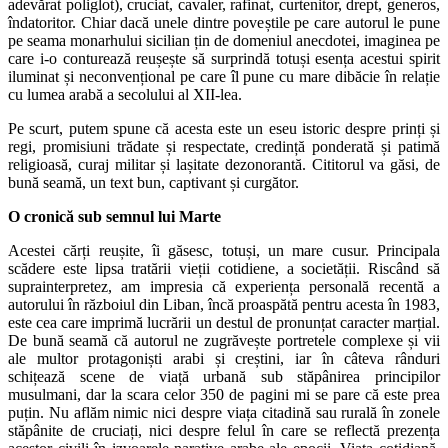
adevărat poliglot), cruciat, cavaler, rafinat, curtenitor, drept, generos,
îndatoritor. Chiar dacă unele dintre poveștile pe care autorul le pune
pe seama monarhului sicilian țin de domeniul anecdotei, imaginea pe
care i-o conturează reușește să surprindă totuși esența acestui spirit
iluminat și neconvențional pe care îl pune cu mare dibăcie în relație
cu lumea arabă a secolului al XII-lea.
Pe scurt, putem spune că acesta este un eseu istoric despre prinți și
regi, promisiuni trădate și respectate, credință ponderată și patimă
religioasă, curaj militar și lașitate dezonorantă. Cititorul va găsi, de
bună seamă, un text bun, captivant și curgător.
O cronică sub semnul lui Marte
Acestei cărți reușite, îi găsesc, totuși, un mare cusur. Principala
scădere este lipsa tratării vieții cotidiene, a societății. Riscând să
suprainterpretez, am impresia că experiența personală recentă a
autorului în războiul din Liban, încă proaspătă pentru acesta în 1983,
este cea care imprimă lucrării un destul de pronunțat caracter marțial.
De bună seamă că autorul ne zugrăvește portretele complexe și vii
ale multor protagoniști arabi și creștini, iar în câteva rânduri
schițează scene de viață urbană sub stăpânirea principilor
musulmani, dar la scara celor 350 de pagini mi se pare că este prea
puțin. Nu aflăm nimic nici despre viața citadină sau rurală în zonele
stăpânite de cruciați, nici despre felul în care se reflectă prezența