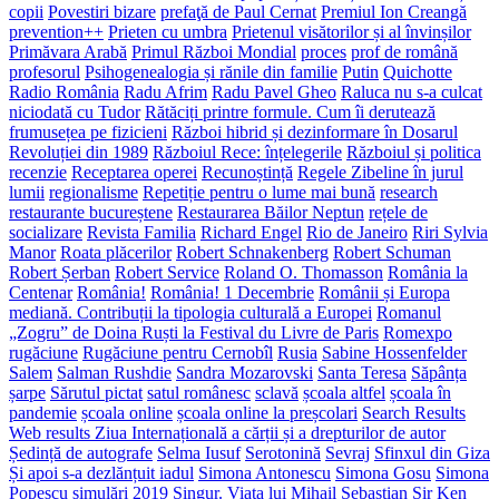
copii
Povestiri bizare
prefaţă de Paul Cernat
Premiul Ion Creangă
prevention++
Prieten cu umbra
Prietenul visătorilor și al învinșilor
Primăvara Arabă
Primul Război Mondial
proces
prof de română
profesorul
Psihogenealogia și rănile din familie
Putin
Quichotte
Radio România
Radu Afrim
Radu Pavel Gheo
Raluca nu s-a culcat
niciodată cu Tudor
Rătăciți printre formule. Cum îi derutează
frumusețea pe fizicieni
Război hibrid și dezinformare în Dosarul
Revoluției din 1989
Războiul Rece: înțelegerile
Războiul și politica
recenzie
Receptarea operei
Recunoștință
Regele Zibeline în jurul
lumii
regionalisme
Repetiție pentru o lume mai bună
research
restaurante bucureștene
Restaurarea Băilor Neptun
rețele de
socializare
Revista Familia
Richard Engel
Rio de Janeiro
Riri Sylvia
Manor
Roata plăcerilor
Robert Schnakenberg
Robert Schuman
Robert Șerban
Robert Service
Roland O. Thomasson
România la
Centenar
România!
România! 1 Decembrie
Românii și Europa
mediană. Contribuții la tipologia culturală a Europei
Romanul
„Zogru” de Doina Ruști la Festival du Livre de Paris
Romexpo
rugăciune
Rugăciune pentru Cernobîl
Rusia
Sabine Hossenfelder
Salem
Salman Rushdie
Sandra Mozarovski
Santa Teresa
Săpânța
șarpe
Sărutul pictat
satul românesc
sclavă
școala altfel
școala în
pandemie
școala online
școala online la preșcolari
Search Results
Web results Ziua Internațională a cărții și a drepturilor de autor
Ședință de autografe
Selma Iusuf
Serotonină
Sevraj
Sfinxul din Giza
Și apoi s-a dezlănțuit iadul
Simona Antonescu
Simona Gosu
Simona
Popescu
simulări 2019
Singur. Viața lui Mihail Sebastian
Sir Ken