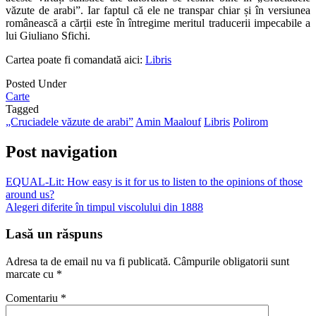
văzute de arabi”. Iar faptul că ele ne transpar chiar și în versiunea
românească a cărții este în întregime meritul traducerii impecabile a
lui Giuliano Sfichi.
Cartea poate fi comandată aici:
Libris
Posted Under
Carte
Tagged
„Cruciadele văzute de arabi”
Amin Maalouf
Libris
Polirom
Post navigation
EQUAL-Lit: How easy is it for us to listen to the opinions of those
around us?
Alegeri diferite în timpul viscolului din 1888
Lasă un răspuns
Adresa ta de email nu va fi publicată.
Câmpurile obligatorii sunt
marcate cu
*
Comentariu
*