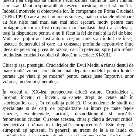
țineau mai degrabă să mustre nechibzuința anumitor lideri militari
care s-au făcut responsabili de eșecul acestora, decât să pună la
îndoială motivele și obiectivele lor. În comparație cu Prima Cruciadă
(1096-1099) care a avut un imens succes, toate cruciadele ulterioare
au fost niște mai mari sau mai mici eșecuri, motiv pentru care
protagoniștii lor au fost comparați cu înaintașii iluștri ai aceleia și
trași la răspundere pentru a nu fi făcut la fel de mult și la fel de bine.
Mult mai puțini au fost autorii creștini care s-au îndoit de însăși
justețea demersului și care au constatat profunda nepotrivire între
ideea de pelerinaj și cea de război, căci în pelerinaj spre Țara Sfântă
pretindeau cruciații catolici că pleacă în secolele XI-XIII.
Chiar și așa, prestigiul Cruciadelor din Evul Mediu a rămas destul de
mare multă vreme, constituind mai departe modelul pentru luptele
purtate „pe viață și pe moarte” pentru cauze juste împotriva unor
vrăjmași nedemni și nemiloși.
În veacul al XX-lea, perspectiva critică asupra Cruciadelor a
început, încetul cu încetul, să capete drept de cetate atât în
istoriografie, cât și în conștiința publică. O sumedenie de studii de
specialitate și de cărți de popularizare au întors pe toate fețele
cauzele, evenimentele, actorii, deznodămîntul și urmările
fenomenului cruciat. Cu toate acestea, chiar și când a devenit critică,
perspectiva a rămas mai degrabă europocentrică. Este drept că
europenii (și apusenii, în general) au trecut de la a se lăuda cu
isprăvile lor la a se rușina de ele și a-și face
mea culpa
, însă discuția