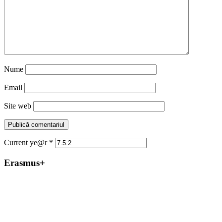
Nume
Email
Site web
Current ye@r
*
Erasmus+