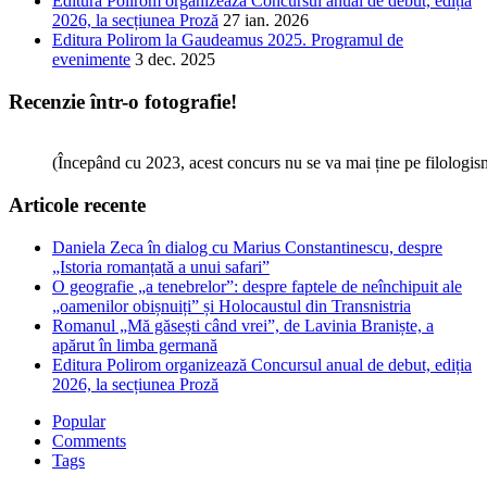
Editura Polirom organizează Concursul anual de debut, ediția
2026, la secțiunea Proză
27 ian. 2026
Editura Polirom la Gaudeamus 2025. Programul de
evenimente
3 dec. 2025
Recenzie într-o fotografie!
(Începând cu 2023, acest concurs nu se va mai ține pe filologi
Articole recente
Daniela Zeca în dialog cu Marius Constantinescu, despre
„Istoria romanțată a unui safari”
O geografie „a tenebrelor”: despre faptele de neînchipuit ale
„oamenilor obișnuiți” și Holocaustul din Transnistria
Romanul „Mă găsești când vrei”, de Lavinia Braniște, a
apărut în limba germană
Editura Polirom organizează Concursul anual de debut, ediția
2026, la secțiunea Proză
Popular
Comments
Tags