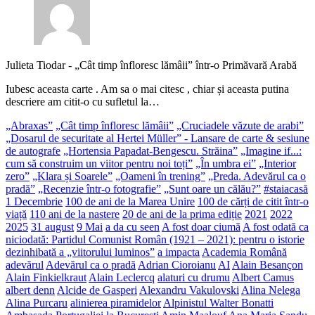
Julieta Tiodar
-
„Cât timp înfloresc lămâii” într-o Primăvară Arabă
Iubesc aceasta carte . Am sa o mai citesc , chiar și aceasta putina
descriere am citit-o cu sufletul la…
„Abraxas”
„Cât timp înfloresc lămâii”
„Cruciadele văzute de arabi”
„Dosarul de securitate al Hertei Müller” - Lansare de carte & sesiune
de autografe
„Hortensia Papadat-Bengescu. Străina”
„Imagine if...:
cum să construim un viitor pentru noi toți”
„În umbra ei”
„Interior
zero”
„Klara și Soarele”
„Oameni în trening”
„Preda. Adevărul ca o
pradă”
„Recenzie într-o fotografie”
„Sunt oare un călău?”
#staiacasă
1 Decembrie
100 de ani de la Marea Unire
100 de cărți de citit într-o
viață
110 ani de la nastere
20 de ani de la prima ediție
2021
2022
2025
31 august
9 Mai
a da cu seen
A fost doar ciumă
A fost odată ca
niciodată: Partidul Comunist Român (1921 – 2021): pentru o istorie
dezinhibată a „viitorului luminos”
a impacta
Academia Română
adevărul
Adevărul ca o pradă
Adrian Cioroianu
AI
Alain Besançon
Alain Finkielkraut
Alain Leclercq
alaturi cu drumu
Albert Camus
albert denn
Alcide de Gasperi
Alexandru Vakulovski
Alina Nelega
Alina Purcaru
alinierea piramidelor
Alpinistul Walter Bonatti