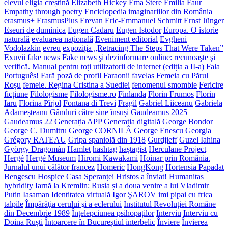
elevul
eligia creștină
Elizabeth Hickey
Ema Stere
Emilia Faur
Empathy through poetry
Enciclopedia imaginariilor din România
erasmus+
ErasmusPlus
Erevan
Eric-Emmanuel Schmitt
Ernst Jünger
Eseuri de duminica
Eugen Cadaru
Eugen Istodor
Europa. O istorie
naturală
evaluarea națională
Eveniment editorial
Evgheni
Vodolazkin
evreu
expoziția „Retracing The Steps That Were Taken”
Exuvii
fake news
Fake news şi dezinformare online: recunoaşte şi
verifică. Manual pentru toți utilizatorii de internet (ediția a II-a)
Fala
Português!
Fară poză de profil
Faraonii
favelas
Femeia cu Părul
Roșu
femeie. Regina Cristina a Suediei
fenomenul smombie
Fericire
ficțiune
Filologisme
Filologisme.ro
Finlanda
Florin Frumos
Florin
Iaru
Florina Pîrjol
Fontana di Trevi
Fragil
Gabriel Liiceanu
Gabriela
Adameșteanu
Gânduri către sine însuși
Gaudeamus 2025
Gaudeamus 22
Generația APP
Generația digitală
George Bondor
George C. Dumitru
George CORNILĂ
George Enescu
Georgia
Grégory RATEAU
Gripa spaniolă din 1918
Gurdjieff
Guzel Iahina
György Dragomán
Hamlet
hashtag
haștagist
Herculane Project
Hergé
Hergé Museum
Hiromi Kawakami
Hoinar prin România.
Jurnalul unui călător francez
Homeric
HongKong
Hortensia Papadat
Bengescu
Hospice Casa Speranței
Hristos a înviat!
Humanitas
hybridity
Iarnă la Kremlin: Rusia și a doua venire a lui Vladimir
Putin
Iasaman
Identitatea virtuală
Igor ŞAROV
imi pipai cu frica
talpile
Împărăţia cerului şi a eclerului
Institutul Revoluției Române
din Decembrie 1989
Înțelepciunea psihopaților
Interviu
Interviu cu
Doina Ruști
Întoarcere în Bucureștiul interbelic
Înviere
Învierea