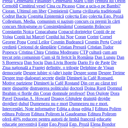
Preda
Centenarul Finlandei
Centenarul Marii Uniri
centura lui Orion
Cernobîl
Cimitirul vesel
Cina cu Picasso
Cine a ucis-o pe Bambi?
Cioran. Ultimul om liber
Cișmigienii
Ciuma
civilizația tradițională
Codruț Baciu
Cogniția Epistemică
colecția Ego
colecția Ego. Proză
Collegium. Media.
comunism și nazism
concurs cu premii în cărți
concurs filologisme.ro
Consimțământul
Constantin Brâncuși
Constantin Noica
Copacabana
Copacul dorințelor
Copiii de pe
Volga
Copiii lui Marcel
Copilul lui Noe
Coran
Corint
Cornel
George Popa
Corul Leilor
Cosmin Budeancă
Cosmin Perța
Covid
credință
Creionul de tâmplărie
Cristian Presură
Cristian Tudor
Popescu
Cristina Chira
Cristina Modreanu
CTP
cultură
cum am
trecut prin comunism
Cum să fii fericit în România
Dan Lungu
Dan
S Boerescu
Dan Sociu
Dan-Liviu Boeriu
Dario Fo
de Paște
De
Ziua națională a Franței
definitiv. o trilogie
Delphine de Vigan
democrație
Despre iubire și (alte) ispite
Despre somn
Despre Treime
Despre trup
dialoguri secrete
digilit
Dimineți la Café Ronsard.
Motive pariziene
Dimineți la Café Rostand
Din cer au căzut trei
mere
dispariție
distrugerea politicului
doctoră
Doina Ruști
Domnul
Ibrahim și florile din Coran
domnule profesor!
Don Quijote
Dora
Pavel
Douglas A. Howard
Dragoș Ghițulete
drainiță
drojdie
drojdieri
duhul
Dumenezu nu e mort
Dumnezeu nu e mort.
Interceptări. Note informative
Ediția a doua
ediția I
Editura Polirm
editura Polirom
Editura Polirom la Gaudeamus
Editura Polirom
oferă 40% reducere pentru autorii de limbă franceză
educație
educație preventivă
Egipt
Ego.Proză
Egp. Proză
Elena Bondor