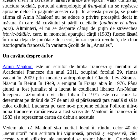
acestor civili în izvoarele narative arabe ale epocii. Viața cotidiană,
structura socială, portretul antropologic al
franj
-ului nu se regăsesc
aproape deloc în paginile acestei cărți. În această privință, se poate
afirma că Amin Maalouf nu ne aduce o privire proaspătă decât în
măsura în care dă cuvântul și părții celeilalte (
audietur et altera
pars
). Altminteri, el nu se desparte câtuși de puțin de străvechea
istorie-bătălie
, care, în mometul aparației cărții (1983) fusese lăsată
în urmă deja de jumătate de secol, într-o epocă revolută, de chiar
istoriografia franceză, în varianta Școlii de la „Annales”.
Un cuvânt despre autor
Amin Maalouf
este un scriitor de limbă franceză și membru al
Academiei Franceze din anul 2011, ocupând fotoliul 29, rămas
vacant în 2009 prin moartea antropologului Claude Lévi-Strauss.
Născut în Beirut în 1949, a emigrat în Franța abia în 1976. Până
atunci a fost jurnalist și a lucrat la cotidianul libanez An-Nahar.
Începerea războiului civil din Liban în 1975 este cea care l-a
determinat pe tînărul de 27 de ani să-și părăsească țara natală și să ia
calea exilului. Lucrarea pe care ne-o propune editura Polirom într-o
nouă traducere românească a fost scrisă de Maalouf în franceză în
1983 și a reprezentat cartea de debut a acestuia.
Vedem aici că Maalouf și-a meritat locul în rândul celor 40 de
„nemuritori” prin scriitura lui viguroasă, precisă și expresivă, căci
aceste virtuți stilistice ale autorului se resimt bine în „Cruciadele