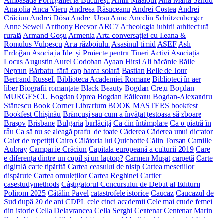
Ambasada Portugaliei la București
Amin Maalouf
Ana Maria Sandu
Anatolia
Anca Vieru
Andreea Răsuceanu
Andrei Costea
Andrei
Crăciun
Andrei Dósa
Andrei Ursu
Anne Ancelin Schützenberger
Anne Sewell
Anthony Beevor
ARC7
Arheologia iubirii
arhitectură
rurală
Armand Goșu
Armenia
Arta conversației cu Ileana &
Romulus Vulpescu
Arta războiului
Asasinul timid
ASEF
Aslı
Erdoğan
Asociația Idei și Proiecte pentru Tineri Activi
Asociația
Locus
Augustin
Aurel Codoban
Ayaan Hirsi Ali
băcănie
Băile
Neptun
Bărbatul fără cap
barca solară
Bastian
Belle de Jour
Bertrand Russell
Biblioteca Academiei Romane
Biblioteci în aer
liber
Biografii romanțate
Black Beauty
Bogdan Crețu
Bogdan
MURGESCU
Bogdan Oprea
Bogdan Răileanu
Bogdan-Alexandru
Stănescu
Book Corner Librarium
BOOK MASTERS
bookfest
Bookfest Chișinău
Brâncuși sau cum a învățat țestoasa să zboare
Brașov
Brisbane
Bulgaria
burlăciță
Ca din întâmplare
Ca o piatră în
râu
Ca să nu se aleagă praful de toate
Căderea
Căderea unui dictator
Caiet de repetiții
Cairo
Călătoria lui Quichotte
Călin Torsan
Camille
Aubray
Campanie Crăciun
Capitala europeană a culturii 2019
Care
e diferența dintre un copil și un laptop?
Carmen Mușat
carpetă
Carte
digitală
carte tipărită
Cartea ceasului de nisip
Cartea meseriilor
dispărute
Cartea omuleților
Cartea Reghinei
Cartier
casestudymethods
Câştigătorul Concursului de Debut al Editurii
Polirom 2025
Cătălin Pavel
catastrofele istorice
Caucaz
Caucazul de
Sud după 20 de ani
CDPL
cele cinci academii
Cele mai crude femei
din istorie
Cella Delavrancea
Cella Serghi
Centenar
Centenar Marin