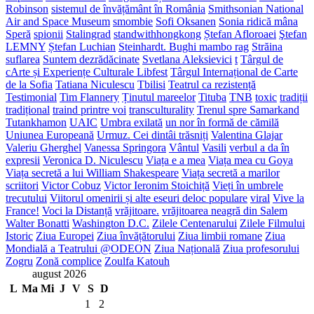
Robinson
sistemul de învățământ în România
Smithsonian National
Air and Space Museum
smombie
Sofi Oksanen
Sonia ridică mâna
Speră
spionii
Stalingrad
standwithhongkong
Ștefan Afloroaei
Ştefan
LEMNY
Ștefan Luchian
Steinhardt. Bughi mambo rag
Străina
suflarea
Suntem dezrădăcinate
Svetlana Aleksievici
t
Târgul de
cArte și Experiențe Culturale Libfest
Târgul Internațional de Carte
de la Sofia
Tatiana Niculescu
Tbilisi
Teatrul ca rezistență
Testimonial
Tim Flannery
Ținutul mareelor
Tituba
TNB
toxic
tradiții
tradițional
traind printre voi
transculturality
Trenul spre Samarkand
Tutankhamon
UAIC
Umbra exilată
un nor în formă de cămilă
Uniunea Europeană
Urmuz. Cei dintâi trăsniți
Valentina Glajar
Valeriu Gherghel
Vanessa Springora
Vântul
Vasili
verbul a da în
expresii
Veronica D. Niculescu
Viața e a mea
Viața mea cu Goya
Viața secretă a lui William Shakespeare
Viața secretă a marilor
scriitori
Victor Cobuz
Victor Ieronim Stoichiță
Vieți în umbrele
trecutului
Viitorul omenirii și alte eseuri deloc populare
viral
Vive la
France!
Voci la Distanță
vrăjitoare.
vrăjitoarea neagră din Salem
Walter Bonatti
Washington D.C.
Zilele Centenarului
Zilele Filmului
Istoric
Ziua Europei
Ziua învățătorului
Ziua limbii romane
Ziua
Mondială a Teatrului @ODEON
Ziua Națională
Ziua profesorului
Zogru
Zonă complice
Zoulfa Katouh
august 2026
L
Ma
Mi
J
V
S
D
1
2