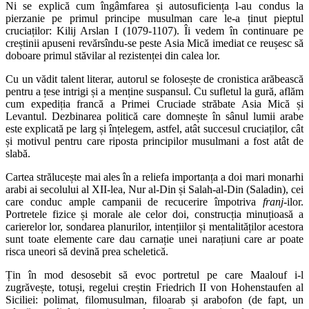
Ni se explică cum îngâmfarea și autosuficiența l-au condus la
pierzanie pe primul principe musulman care le-a ținut pieptul
cruciaților: Kilij Arslan I (1079-1107). Îi vedem în continuare pe
creștinii apuseni revărsîndu-se peste Asia Mică imediat ce reușesc să
doboare primul stăvilar al rezistenței din calea lor.
Cu un vădit talent literar, autorul se folosește de cronistica arăbească
pentru a țese intrigi și a menține suspansul. Cu sufletul la gură, aflăm
cum expediția francă a Primei Cruciade străbate Asia Mică și
Levantul. Dezbinarea politică care domnește în sânul lumii arabe
este explicată pe larg și înțelegem, astfel, atât succesul cruciaților, cât
și motivul pentru care riposta principilor musulmani a fost atât de
slabă.
Cartea strălucește mai ales în a reliefa importanța a doi mari monarhi
arabi ai secolului al XII-lea, Nur al-Din și Salah-al-Din (Saladin), cei
care conduc ample campanii de recucerire împotriva
franj
-ilor.
Portretele fizice și morale ale celor doi, construcția minuțioasă a
carierelor lor, sondarea planurilor, intențiilor și mentalităților acestora
sunt toate elemente care dau carnație unei narațiuni care ar poate
risca uneori să devină prea scheletică.
Țin în mod desosebit să evoc portretul pe care Maalouf i-l
zugrăvește, totuși, regelui creștin Friedrich II von Hohenstaufen al
Siciliei: polimat, filomusulman, filoarab și arabofon (de fapt, un