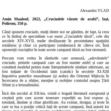
Alexandru VLAD
Amin Maalouf, 2022, „Cruciadele văzute de arabi”, Iași,
Polirom, 350 p.
Când spunem cruciade, mulți dintre noi ne gândim, de fapt, la ceea
ce în limbaj de specialitate s-ar numi „Cruciadele târzii”, cele din
secolele XIV-XVII, multe desfășurate în proximitatea spațiului
românesc și chiar cu participare românească de câteva ori. Însă
oponenții cruciaților în toate aceste campanii târzii au fost otomanii.
Precum vom vedea în rândurile care urmează, „adevăratele”
cruciade, primele campanii care au fost numite astfel și care au
constituit modelul pentru toate întreprinderele similare ulterioare, au
fost inițiate de Occidentul latin (catolic) în secolele XI-XIII
împotriva puterilor musulmane (și arabe) din Orientul Mijlociu în
încercarea de a obține, menține și reobține controlul asupra Țării
Sfinte și a Ierusalimului.
Încă din secolul al XII-lea, există o bogată literatură europeană și
creștină prin care aceste temerare expediții au fost expuse și,
totodată, lăudate și chiar glorificate. Au existat, desigur, și texte în
care se lua o poziție critică față de aceste campanii, însă autorii lor