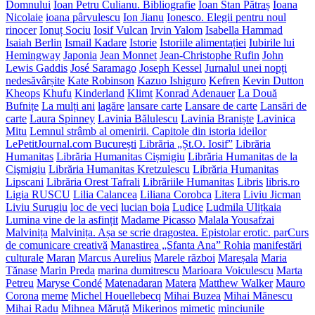
Domnului
Ioan Petru Culianu. Bibliografie
Ioan Stan Pătraș
Ioana
Nicolaie
ioana pârvulescu
Ion Jianu
Ionesco. Elegii pentru noul
rinocer
Ionuț Sociu
Iosif Vulcan
Irvin Yalom
Isabella Hammad
Isaiah Berlin
Ismail Kadare
Istorie
Istoriile alimentației
Iubirile lui
Hemingway
Japonia
Jean Monnet
Jean-Christophe Rufin
John
Lewis Gaddis
José Saramago
Joseph Kessel
Jurnalul unei nopți
nedesăvârșite
Kate Robinson
Kazuo Ishiguro
Kefren
Kevin Dutton
Kheops
Khufu
Kinderland
Klimt
Konrad Adenauer
La Două
Bufnițe
La mulți ani
lagăre
lansare carte
Lansare de carte
Lansări de
carte
Laura Spinney
Lavinia Bălulescu
Lavinia Braniște
Lavinica
Mitu
Lemnul strâmb al omenirii. Capitole din istoria ideilor
LePetitJournal.com București
Librăria „Șt.O. Iosif”
Librăria
Humanitas
Librăria Humanitas Cișmigiu
Librăria Humanitas de la
Cişmigiu
Librăria Humanitas Kretzulescu
Librăria Humanitas
Lipscani
Librăria Orest Tafrali
Librăriile Humanitas
Libris
libris.ro
Ligia RUSCU
Lilia Calancea
Liliana Corobca
Litera
Liviu Jicman
Liviu Surugiu
loc de veci
lucian boia
Ludice
Ludmila Ulițkaia
Lumina vine de la asfințit
Madame Picasso
Malala Yousafzai
Malvinița
Malvinița. Așa se scrie dragostea. Epistolar erotic. parCurs
de comunicare creativă
Manastirea „Sfanta Ana” Rohia
manifestări
culturale
Maran
Marcus Aurelius
Marele război
Mareșala
Maria
Tănase
Marin Preda
marina dumitrescu
Marioara Voiculescu
Marta
Petreu
Maryse Condé
Matenadaran
Matera
Matthew Walker
Mauro
Corona
meme
Michel Houellebecq
Mihai Buzea
Mihai Mănescu
Mihai Radu
Mihnea Măruță
Mikerinos
mimetic
minciunile