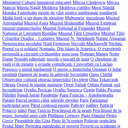
Ministerul Culturii
ministerul educației
Mircea Cărtărescu
Mircea
Stanciu
Mirela Nagâț
Moldova
Moldova copiilor
Moni Stănilă
Monika Fagerholm
morile de vânt
motive tradiționale românești
Multă forță și un dram de gingășie
Mulțumesc
musulman
Muzeul
Aerospațial
Muzeul Astra
Muzeul Brukenthal
Muzeul Egiptean
muzeul manuscriselor
Muzeul Național al Finlandei
Muzeul
Național al Literaturii Române
Muzeul Țării Crișurilor
Muzeul Țării
Crișurilor Oradea – Complex Muzeal
N. Steinhardt
Narine Abgarian
Nenorocirea secolului
Niall Ferguson
Niccolò Machiavelli
Nichita.
Poetul ca și soldatul
Nomada. Din Islam în America. O experiență
personală a ciocnirii civilizațiilor
nora iuga
Norman Manea
Notre
Dame
Noutăți editoriale
nuvelă
o bucată de lună
O chestiune de
viață și de moarte
o ecuaţie complicată. Convorbiri cu Lucian
Popescu
o inimă inteligentă
O istorie a Imperiului Otoman
O lume
pierdută
Oameni de teatru în arhivele Securității
Oana Chirilă
Observator cultural
obsesia imperiului
Occident
Olga Tokarczuk
Oltenia
Orașul în mantie purpurie
Orest Tafrali
Orhan Pamuk
ouă
încondeiate
Ovidiu Pecican
Ovidiu Șimonca
Özgür
Pablo Picasso
Pâlpâiri
Panait Istrati
Pandemie
Papa Francisc - Autobiografia
Paralel
Parcul pentru câini
părerile elevilor
Paris
Parizianul
participiul seen
Părul contează enorm
Path-try
pathtry
Patricia
Polacco
pătul
Paul Țanicui
Pescărușul de la geam
Pescărușul de la
geam. Jurnalul unui cuib
Phillippa Gregory
Piața Sfatului
Pietro
Greco
Piramidele din Giza
Pluto în Scorpion
Polirom
popicăria
Postul Mare
Povestea numărului pi
povești
Povești cu scriitoare și