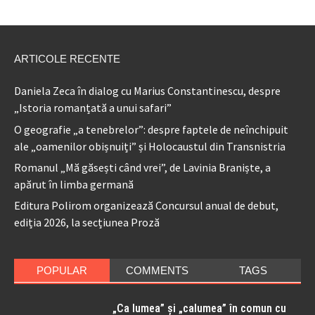
ARTICOLE RECENTE
Daniela Zeca în dialog cu Marius Constantinescu, despre
„Istoria romanțată a unui safari”
O geografie „a tenebrelor”: despre faptele de neînchipuit
ale „oamenilor obișnuiți” și Holocaustul din Transnistria
Romanul „Mă găsești când vrei”, de Lavinia Braniște, a
apărut în limba germană
Editura Polirom organizează Concursul anual de debut,
ediția 2026, la secțiunea Proză
POPULAR
COMMENTS
TAGS
„Ca lumea” și „calumea” în comun cu