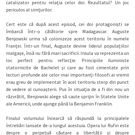
catalizator pentru relația celor doi. Rezultatul? Un joc
periculos al simțurilor.
Cert este că după acest episod, cei doi protagoniști se
îmbarcă într-o călătorie spre Madagascar. Auguste
Benjowski urma să colonizeze acest teritoriu în numele
Franței. Într-un final, Auguste devine liderul populațiilor
malgașe, însă nu fără mari sacrificii. Insula va reprezenta un
loc perfect pentru reflecție. Principiile iluministe
statornicite de Bachelet și care au fost cimentate prin
lecturi profunde ale celor mai importanți filosofi ai vremii
erau greu de implementat în acel teritoriu sterp din punct
de vedere al cunoașterii. Pus în situația de a fi din nou un
răzvrătit, Benjowski alege să caute sprijin în Statele Unite
ale Americii, unde ajunge până la Benjamin Franklin.
Finalul volumului încearcă să răspundă la principalele
întrebări lansate de-a lungul acestuia. Opera lui Rufin este
despre o perpetuă căutare a libertății și despre