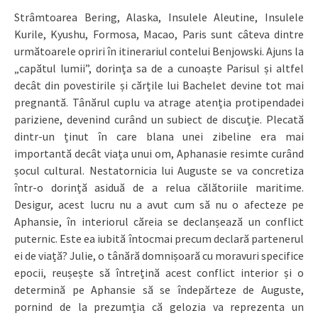
Strâmtoarea Bering, Alaska, Insulele Aleutine, Insulele
Kurile, Kyushu, Formosa, Macao, Paris sunt câteva dintre
următoarele opriri în itinerariul contelui Benjowski. Ajuns la
„capătul lumii”, dorința sa de a cunoaște Parisul și altfel
decât din povestirile și cărțile lui Bachelet devine tot mai
pregnantă. Tânărul cuplu va atrage atenția protipendadei
pariziene, devenind curând un subiect de discuție. Plecată
dintr-un ținut în care blana unei zibeline era mai
importantă decât viața unui om, Aphanasie resimte curând
șocul cultural. Nestatornicia lui Auguste se va concretiza
într-o dorință asiduă de a relua călătoriile maritime.
Desigur, acest lucru nu a avut cum să nu o afecteze pe
Aphansie, în interiorul căreia se declanșează un conflict
puternic. Este ea iubită întocmai precum declară partenerul
ei de viață? Julie, o tânără domnișoară cu moravuri specifice
epocii, reușește să întrețină acest conflict interior și o
determină pe Aphansie să se îndepărteze de Auguste,
pornind de la prezumția că gelozia va reprezenta un