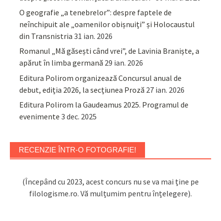
O geografie „a tenebrelor”: despre faptele de
neînchipuit ale „oamenilor obișnuiți” și Holocaustul
din Transnistria
31 ian. 2026
Romanul „Mă găsești când vrei”, de Lavinia Braniște, a
apărut în limba germană
29 ian. 2026
Editura Polirom organizează Concursul anual de
debut, ediția 2026, la secțiunea Proză
27 ian. 2026
Editura Polirom la Gaudeamus 2025. Programul de
evenimente
3 dec. 2025
RECENZIE ÎNTR-O FOTOGRAFIE!
(Începând cu 2023, acest concurs nu se va mai ține pe
filologisme.ro. Vă mulțumim pentru înțelegere).