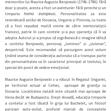
memoriilor lui Maurice Auguste Benjowski (1746-1786). Fără
doar și poate, acesta a fost un aventurier fără pereche și un
timpuriu
Personalitatea sa este
homo europeus.
revendicată astăzi de Slovacia, Ungaria și Polonia, cu toate
că a fost repudiat multă vreme de către memorialiștii
francezi, patrie în care contele și-a pus speranța că îl va
adopta. Autorul și-a propus să zugrăvească o imagine idilică
a contelui Benjowski, personaj „luminos” și „vizionar”,
deopotrivă. Este recomandat să parcurgem acest volum
ținând seama de considerația autorului că a transpus parte
din personalitatea sa în caracterul principal al textului, în
special din punct de vedere emoțional.
Maurice Auguste Benjowski s-a născut în Regatul Ungariei,
pe teritoriul actual al Cehiei, aproape de granița cu
Slovacia. Localitatea natală este situată mai aproape de
Viena decât de Budapesta. Drept dovadă, educația timpurie
a contelui a fost lăsată în grija lui Bachelet, un filosof
parizian auto-exilat, profund marcat de conceptele