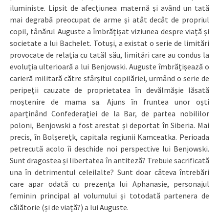
iluministe. Lipsit de afecțiunea maternă și având un tată
mai degrabă preocupat de arme și atât decât de propriul
copil, tânărul Auguste a îmbrățișat viziunea despre viață și
societate a lui Bachelet. Totuși, a existat o serie de limitări
provocate de relația cu tatăl său, limitări care au condus la
evoluția ulterioară a lui Benjowski. Auguste îmbrățișează o
carieră militară către sfârșitul copilăriei, urmând o serie de
peripeții cauzate de proprietatea în devălmășie lăsată
moștenire de mama sa. Ajuns în fruntea unor oști
aparținând Confederației de la Bar, de partea nobililor
poloni, Benjowski a fost arestat și deportat în Siberia. Mai
precis, în Bolșerețk, capitala regiunii Kamceatka. Perioada
petrecută acolo îi deschide noi perspective lui Benjowski.
Sunt dragostea și libertatea în antiteză? Trebuie sacrificată
una în detrimentul celeilalte? Sunt doar câteva întrebări
care apar odată cu prezența lui Aphanasie, personajul
feminin principal al volumului și totodată partenera de
călătorie (și de viață?) a lui Auguste.