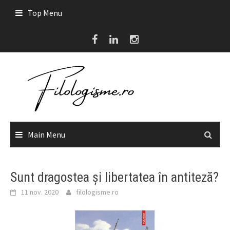
Skip
Top Menu
to
content
Main Menu
Sunt dragostea și libertatea în antiteză?
11 nov. 2020
filologisme.ro