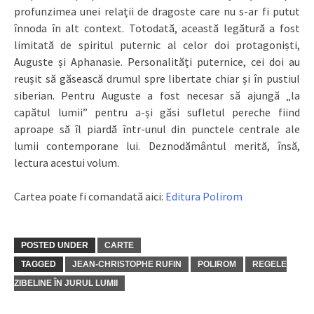
profunzimea unei relații de dragoste care nu s-ar fi putut
înnoda în alt context. Totodată, această legătură a fost
limitată de spiritul puternic al celor doi protagoniști,
Auguste și Aphanasie. Personalități puternice, cei doi au
reușit să găsească drumul spre libertate chiar și în pustiul
siberian. Pentru Auguste a fost necesar să ajungă „la
capătul lumii” pentru a-și găsi sufletul pereche fiind
aproape să îl piardă într-unul din punctele centrale ale
lumii contemporane lui. Deznodământul merită, însă,
lectura acestui volum.
Cartea poate fi comandată aici:
Editura Polirom
POSTED UNDER
CARTE
TAGGED
JEAN-CHRISTOPHE RUFIN
POLIROM
REGELE
ZIBELINE ÎN JURUL LUMII