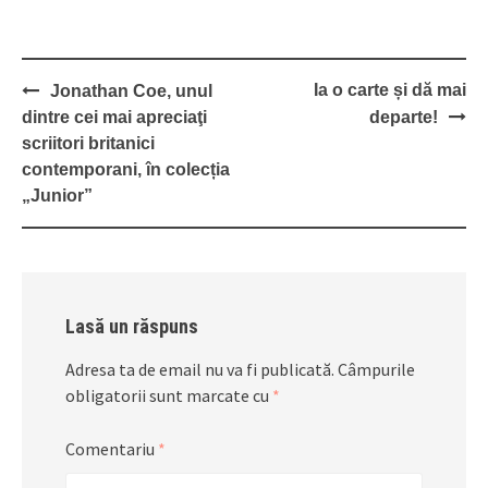
Post
Ia o carte și dă mai
Jonathan Coe, unul
navigation
dintre cei mai apreciaţi
departe!
scriitori britanici
contemporani, în colecția
„Junior”
Lasă un răspuns
Adresa ta de email nu va fi publicată.
Câmpurile
obligatorii sunt marcate cu
*
Comentariu
*