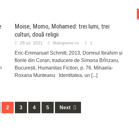
e
Moise, Momo, Mohamed: trei lumi, trei
culturi, două religii
28 iul. 2021
filologisme.ro
1
Eric-Emmanuel Schmitt, 2013, Domnul Ibrahim și
florile din Coran, traducere de Simona Brînzaru,
m
București, Humanitas Fiction, p. 76. Mihaela-
Roxana Munteanu Identitatea, un
[...]
2
3
4
5
Next