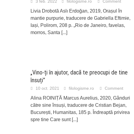
3 feb. 2022
filologisme.ro
Comment
Livia Drobotă Aslı Erdoğan, 2019, Orașul în
mantie purpurie, traducere de Gabriella Eftimie,
Iași, Polirom, 208 p. „Rio de Janeiro, favelas,
morros, Santa
[...]
„Vino-ți în ajutor, dacă te preocupi de tine
însuți”
10 oct. 2021
filologisme.ro
Comment
Alina ROINIȚĂ Marcus Aurelius, 2020, Gânduri
către sine însuși, traducere de Cristian Bejan,
București, Humanitas, 185 p. Îndreaptă privirea
spre tine Care sunt
[...]