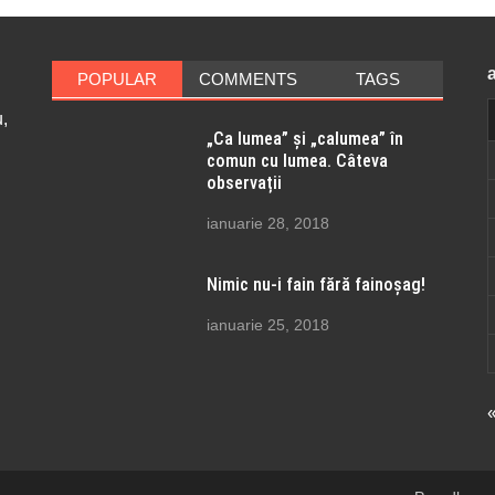
POPULAR
COMMENTS
TAGS
,
„Ca lumea” și „calumea” în
comun cu lumea. Câteva
observații
ianuarie 28, 2018
Nimic nu-i fain fără fainoșag!
ianuarie 25, 2018
«