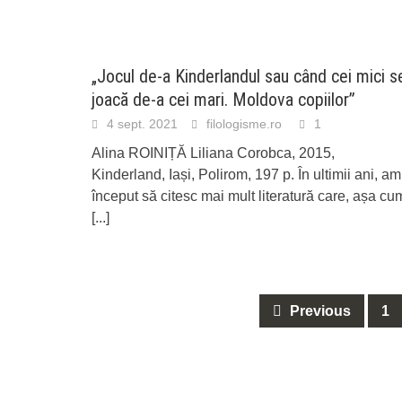
„Jocul de-a Kinderlandul sau când cei mici s
joacă de-a cei mari. Moldova copiilor”
4 sept. 2021
filologisme.ro
1
Alina ROINIȚĂ Liliana Corobca, 2015,
Kinderland, Iași, Polirom, 197 p. În ultimii ani, am
început să citesc mai mult literatură care, așa cu
[...]
Posts
Previous
1
navigation