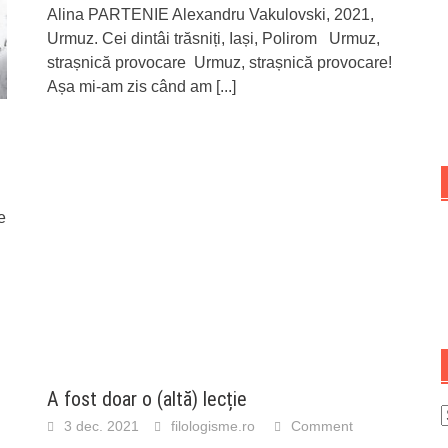
Alina PARTENIE Alexandru Vakulovski, 2021,
Urmuz. Cei dintâi trăsniți, Iași, Polirom Urmuz,
strașnică provocare Urmuz, strașnică provocare!
Așa mi-am zis când am
[...]
e
A fost doar o (altă) lecție
A
3 dec. 2021
filologisme.ro
Comment