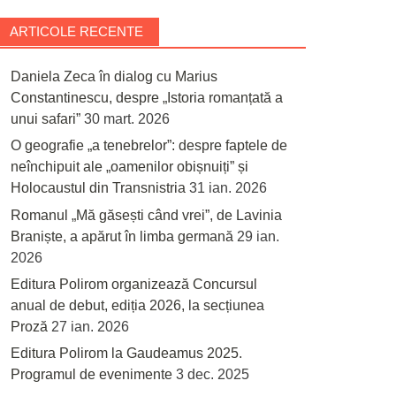
ARTICOLE RECENTE
Daniela Zeca în dialog cu Marius
Constantinescu, despre „Istoria romanțată a
unui safari”
30 mart. 2026
O geografie „a tenebrelor”: despre faptele de
neînchipuit ale „oamenilor obișnuiți” și
Holocaustul din Transnistria
31 ian. 2026
Romanul „Mă găsești când vrei”, de Lavinia
Braniște, a apărut în limba germană
29 ian.
2026
Editura Polirom organizează Concursul
anual de debut, ediția 2026, la secțiunea
Proză
27 ian. 2026
Editura Polirom la Gaudeamus 2025.
Programul de evenimente
3 dec. 2025